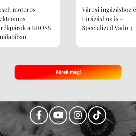
osch motoros
Városi ingázáshoz é
lektromos
túrázáshoz is -
erékpárok a KROSS
Specialized Vado 3
ínálatában
Kérek még!