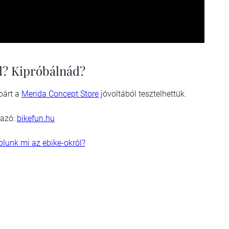
? Kipróbálnád?
párt a
Merida Concept Store
jóvoltából tesztelhettük.
azó:
bikefun.hu
lunk mi az ebike-okról?