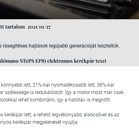
tt tartalom
2021/01/27
rásegítéses hajtások legújabb generációját teszteltük.
imano STePS EP8) elektromos kerékpár teszt
önnyebb lett, 21%-kal nyomatékosabb lett, 36%-kal
ókar szélessége is redukálódott. Így a motor most már csak
rokkal lehet kombinálni, így a hatótáv is megnőtt.
kerékpár lett, a lehető legvékonyabb alsócsővel és az
nyos kerékpár megjelenését nyújtja.