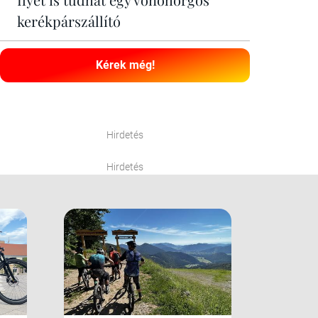
kerékpárszállító
Kérek még!
Hirdetés
Hirdetés