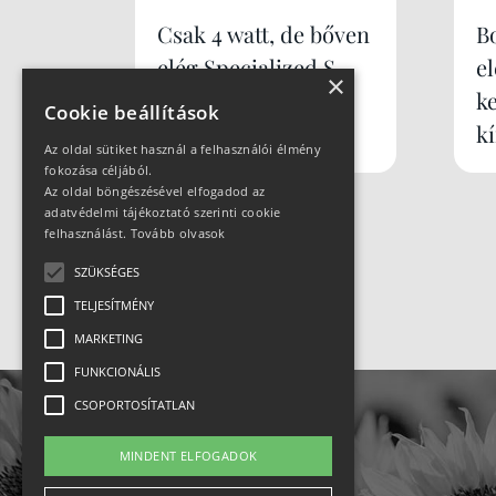
Csak 4 watt, de bőven
B
elég Specialized S-
e
×
Works Tarmac SL9
k
Cookie beállítások
k
Az oldal sütiket használ a felhasználói élmény
fokozása céljából.
Az oldal böngészésével elfogadod az
adatvédelmi tájékoztató szerinti cookie
felhasználást.
Tovább olvasok
SZÜKSÉGES
TELJESÍTMÉNY
MARKETING
FUNKCIONÁLIS
CSOPORTOSÍTATLAN
MINDENT ELFOGADOK