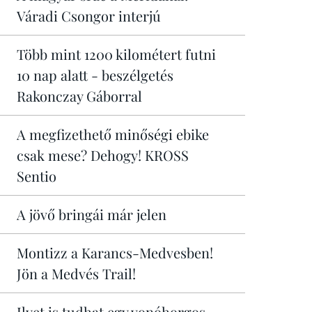
Váradi Csongor interjú
Több mint 1200 kilométert futni
10 nap alatt - beszélgetés
Rakonczay Gáborral
A megfizethető minőségi ebike
csak mese? Dehogy! KROSS
Sentio
A jövő bringái már jelen
Montizz a Karancs-Medvesben!
Jön a Medvés Trail!
Ilyet is tudhat egy vonóhorgos