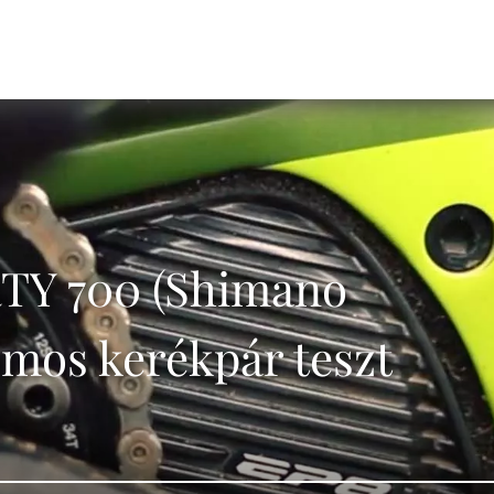
TY 700 (Shimano
omos kerékpár teszt