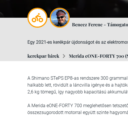
Benecz Ferenc - Támogato
Egy 2021-es kerékpár újdonságot és az elektromos 
kerekpar/hirek
Merida eONE-FORTY 700 (Sh
A Shimano STePS EP8-as rendszere 300 grammal k
halkabb lett, rövidült a láncvilla igénye és a hajt
2,6 kg tömegű, így nagyobb kapacitású akkumuláto
A Merida eONE-FORTY 700 meglehetősen tetszetős 
összezsugorodott motorral együtt szinte hagyomá