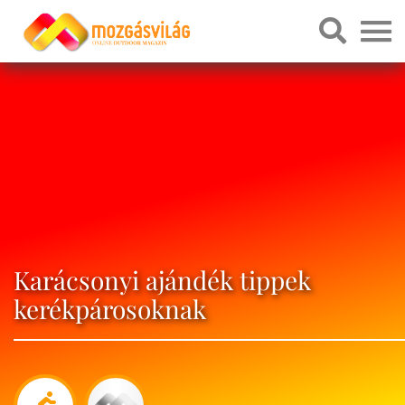
Karácsonyi ajándék tippek
kerékpárosoknak