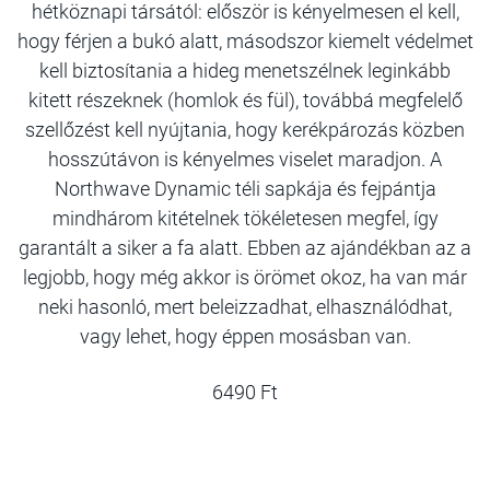
hétköznapi társától: először is kényelmesen el kell,
hogy férjen a bukó alatt, másodszor kiemelt védelmet
kell biztosítania a hideg menetszélnek leginkább
kitett részeknek (homlok és fül), továbbá megfelelő
szellőzést kell nyújtania, hogy kerékpározás közben
hosszútávon is kényelmes viselet maradjon. A
Northwave Dynamic téli sapkája és fejpántja
mindhárom kitételnek tökéletesen megfel, így
garantált a siker a fa alatt. Ebben az ajándékban az a
legjobb, hogy még akkor is örömet okoz, ha van már
neki hasonló, mert beleizzadhat, elhasználódhat,
vagy lehet, hogy éppen mosásban van.
6490 Ft