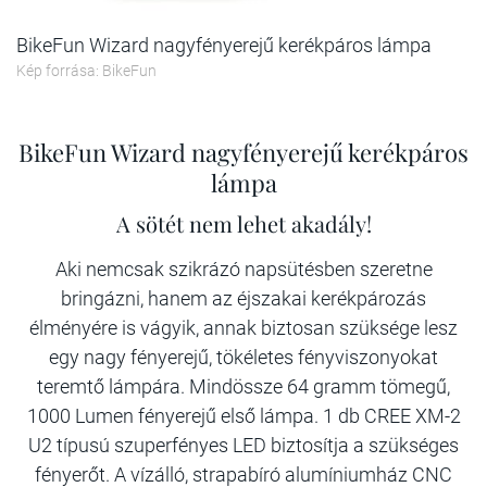
BikeFun Wizard nagyfényerejű kerékpáros lámpa
Kép forrása: BikeFun
BikeFun Wizard nagyfényerejű kerékpáros
lámpa
A sötét nem lehet akadály!
Aki nemcsak szikrázó napsütésben szeretne
bringázni, hanem az éjszakai kerékpározás
élményére is vágyik, annak biztosan szüksége lesz
egy nagy fényerejű, tökéletes fényviszonyokat
teremtő lámpára. Mindössze 64 gramm tömegű,
1000 Lumen fényerejű első lámpa. 1 db CREE XM-2
U2 típusú szuperfényes LED biztosítja a szükséges
fényerőt. A vízálló, strapabíró alumíniumház CNC