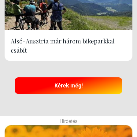
Alsó-Ausztria már három bikeparkkal
csábít
Kérek még!
Hirdetés