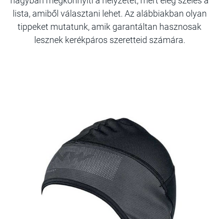
nagyban megkönnyíti a helyzetet, mert elég széles a
lista, amiből választani lehet. Az alábbiakban olyan
tippeket mutatunk, amik garantáltan hasznosak
lesznek kerékpáros szeretteid számára.