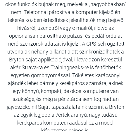
okos funkciók bújnak meg, melyek a „nagyobbakban”
nem. Telefonnal párosítva a komputer kijelzőjén
tekerés közben értesítések jeleníthetők meg bejövő
hívásról, üzenetről vagy e-mailről, illetve az
opcionálisan párosítható pulzus- és pedálfordulat
mérő szenzorok adatait is kijelzi. A GPS-sel rögzített
útvonalak néhány pillanat alatt szinkronizálhatók a
Bryton saját applikációjával, illetve azon keresztül
akár Strava-ra és Trainingpeaks-re is feltölthetők
egyetlen gombnyomással. Tökéletes karácsonyi
ajándék lehet bármely kerékpáros számára, akinek
egy könnyű, kompakt, de okos komputerre van
szüksége, és még a pénztárca sem fog riadtan
jajveszékelni! Saját tapasztalataink szerint a Bryton
az egyik legjobb ár/érték arányú, nagy tudású
kerékpáros komputer, ráadásul ez a modell
kifejezetten csinos is.