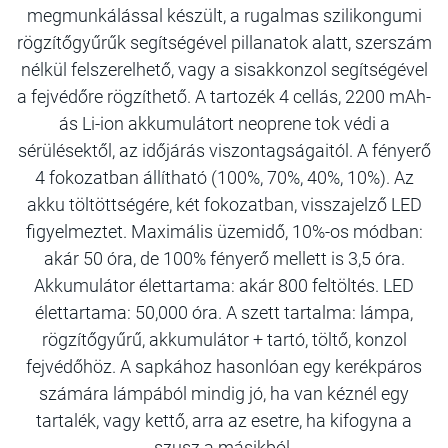
megmunkálással készült, a rugalmas szilikongumi
rögzítőgyűrűk segítségével pillanatok alatt, szerszám
nélkül felszerelhető, vagy a sisakkonzol segítségével
a fejvédőre rögzíthető. A tartozék 4 cellás, 2200 mAh-
ás Li-ion akkumulátort neoprene tok védi a
sérülésektől, az időjárás viszontagságaitól. A fényerő
4 fokozatban állítható (100%, 70%, 40%, 10%). Az
akku töltöttségére, két fokozatban, visszajelző LED
figyelmeztet. Maximális üzemidő, 10%-os módban:
akár 50 óra, de 100% fényerő mellett is 3,5 óra.
Akkumulátor élettartama: akár 800 feltöltés. LED
élettartama: 50,000 óra. A szett tartalma: lámpa,
rögzítőgyűrű, akkumulátor + tartó, töltő, konzol
fejvédőhöz. A sapkához hasonlóan egy kerékpáros
számára lámpából mindig jó, ha van kéznél egy
tartalék, vagy kettő, arra az esetre, ha kifogyna a
szusz a másikból.