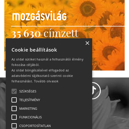
35 630
címzett
heti motiváció
×
Cookie beállítások
Ne maradj le!
Az oldal sütiket használ a felhasználói élmény
fokozása céljából.
Az oldal böngészésével elfogadod az
adatvédelmi tájékoztató szerinti cookie
felhasználást.
Tovább olvasok
SZÜKSÉGES
TELJESÍTMÉNY
MARKETING
Adatvédelem
FUNKCIONÁLIS
CSOPORTOSÍTATLAN
Állásajánlatok