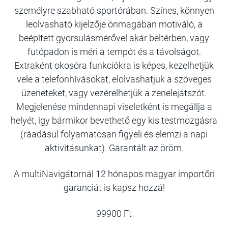
személyre szabható sportórában. Színes, könnyen
leolvasható kijelzője önmagában motiváló, a
beépített gyorsulásmérővel akár beltérben, vagy
futópadon is méri a tempót és a távolságot.
Extraként okosóra funkciókra is képes, kezelhetjük
vele a telefonhívásokat, elolvashatjuk a szöveges
üzeneteket, vagy vezérelhetjük a zenelejátszót.
Megjelenése mindennapi viseletként is megállja a
helyét, így bármikor bevethető egy kis testmozgásra
(ráadásul folyamatosan figyeli és elemzi a napi
aktivitásunkat). Garantált az öröm.
A multiNavigátornál 12 hónapos magyar importőri
garanciát is kapsz hozzá!
99900 Ft