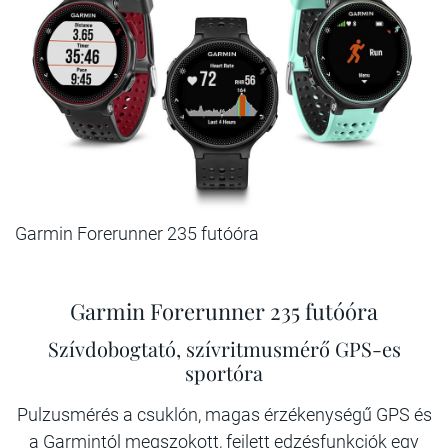
Garmin Forerunner 235 futóóra
Garmin Forerunner 235 futóóra
Szívdobogtató, szívritmusmérő GPS-es
sportóra
Pulzusmérés a csuklón, magas érzékenységű GPS és
a Garmintól megszokott, fejlett edzésfunkciók egy