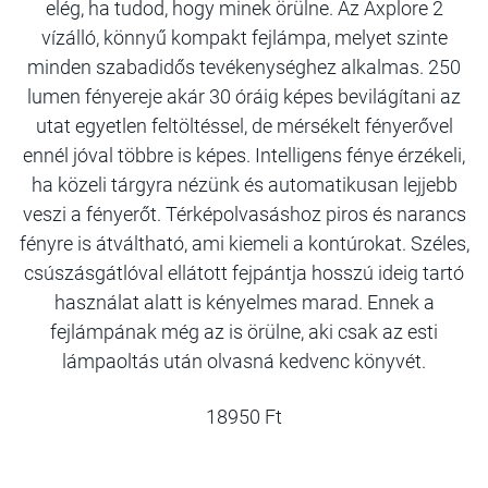
elég, ha tudod, hogy minek örülne. Az Axplore 2
vízálló, könnyű kompakt fejlámpa, melyet szinte
minden szabadidős tevékenységhez alkalmas. 250
lumen fényereje akár 30 óráig képes bevilágítani az
utat egyetlen feltöltéssel, de mérsékelt fényerővel
ennél jóval többre is képes. Intelligens fénye érzékeli,
ha közeli tárgyra nézünk és automatikusan lejjebb
veszi a fényerőt. Térképolvasáshoz piros és narancs
fényre is átváltható, ami kiemeli a kontúrokat. Széles,
csúszásgátlóval ellátott fejpántja hosszú ideig tartó
használat alatt is kényelmes marad. Ennek a
fejlámpának még az is örülne, aki csak az esti
lámpaoltás után olvasná kedvenc könyvét.
18950 Ft