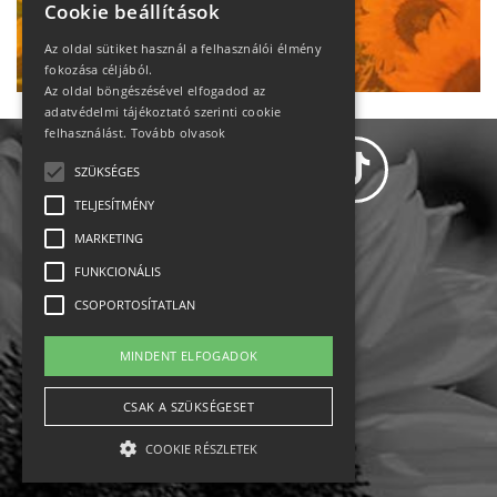
Cookie beállítások
Ne maradj le!
Az oldal sütiket használ a felhasználói élmény
fokozása céljából.
Az oldal böngészésével elfogadod az
adatvédelmi tájékoztató szerinti cookie
felhasználást.
Tovább olvasok
SZÜKSÉGES
TELJESÍTMÉNY
MARKETING
Adatvédelem
FUNKCIONÁLIS
CSOPORTOSÍTATLAN
Állásajánlatok
MINDENT ELFOGADOK
Impresszum-kapcsolat
CSAK A SZÜKSÉGESET
Jogi nyilatkozat
COOKIE RÉSZLETEK
Rólunk