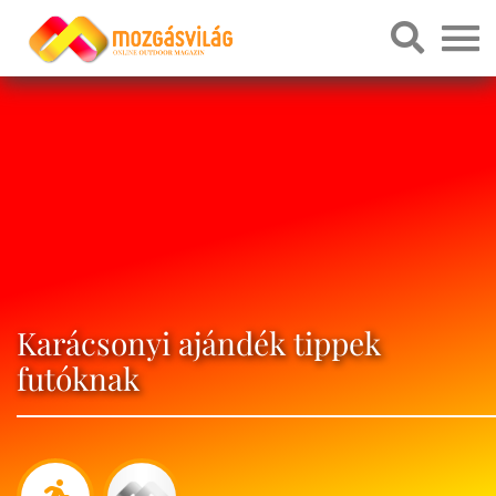
Karácsonyi ajándék tippek
futóknak