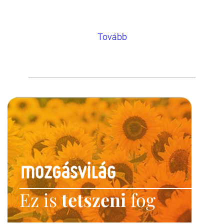
Tovább
Ez is
tetszeni
fog