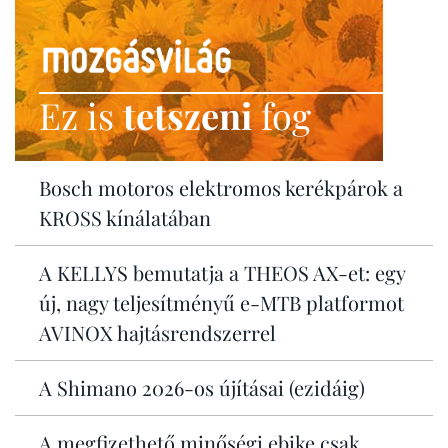
Ez is
tetszeni
fog
Bosch motoros elektromos kerékpárok a
KROSS kínálatában
A KELLYS bemutatja a THEOS AX-et: egy
új, nagy teljesítményű e-MTB platformot
AVINOX hajtásrendszerrel
A Shimano 2026-os újításai (ezidáig)
A megfizethető minőségi ebike csak