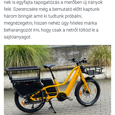
nek is egyfajta tapogatózás a merőben új irányok
felé. Szerencsére még a bemutató előtt kaptunk
három bringát amit ki tudtunk próbálni,
megnézegetni, hiszen nehéz úgy hiteles márka
beharangozót írni, hogy csak a netről töltöd le a
sajtóanyagot.