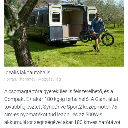
Ideális lakóautóba is
Forrás: Thommey - Mozgásvilág
A csomagtartóra gyerekülés is felszerelhető, és a
Compakt E+ akár 180 kg-ig terhelhető. A Giant által
továbbfejlesztett SyncDrive Sport2 középmotor 75
Nm-es nyomatékot tud leadni, és az 500W-s
akkumulátor segítségével akár 180 km-es hatótávot