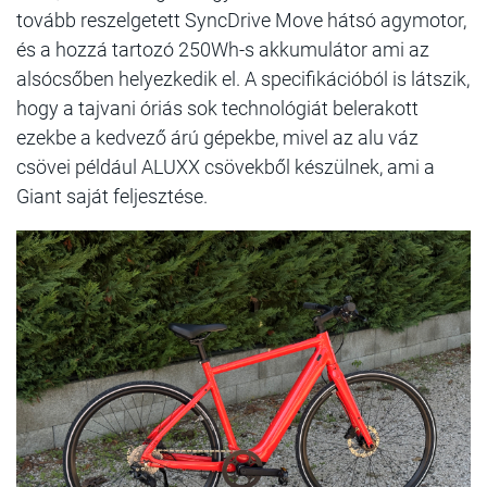
tovább reszelgetett SyncDrive Move hátsó agymotor,
és a hozzá tartozó 250Wh-s akkumulátor ami az
alsócsőben helyezkedik el. A specifikációból is látszik,
hogy a tajvani óriás sok technológiát belerakott
ezekbe a kedvező árú gépekbe, mivel az alu váz
csövei például ALUXX csövekből készülnek, ami a
Giant saját feljesztése.