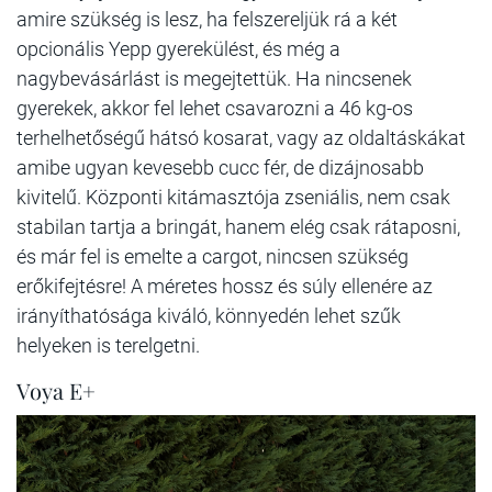
amire szükség is lesz, ha felszereljük rá a két
opcionális Yepp gyerekülést, és még a
nagybevásárlást is megejtettük. Ha nincsenek
gyerekek, akkor fel lehet csavarozni a 46 kg-os
terhelhetőségű hátsó kosarat, vagy az oldaltáskákat
amibe ugyan kevesebb cucc fér, de dizájnosabb
kivitelű. Központi kitámasztója zseniális, nem csak
stabilan tartja a bringát, hanem elég csak rátaposni,
és már fel is emelte a cargot, nincsen szükség
erőkifejtésre! A méretes hossz és súly ellenére az
irányíthatósága kiváló, könnyedén lehet szűk
helyeken is terelgetni.
Voya E+