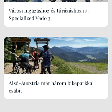
Városi ingázáshoz és túrázáshoz is -
Specialized Vado 3
Alsó-Ausztria már három bikeparkkal
csábít