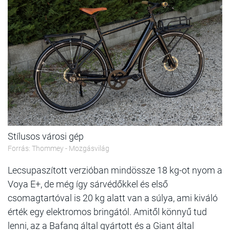
Stílusos városi gép
Forrás: Thommey - Mozgásvilág
Lecsupaszított verzióban mindössze 18 kg-ot nyom a
Voya E+, de még így sárvédőkkel és első
csomagtartóval is 20 kg alatt van a súlya, ami kiváló
érték egy elektromos bringától. Amitől könnyű tud
lenni, az a Bafang által gyártott és a Giant által