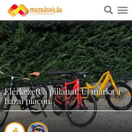
Elérkezett a pillanat! Új márka a
hazai piacon.