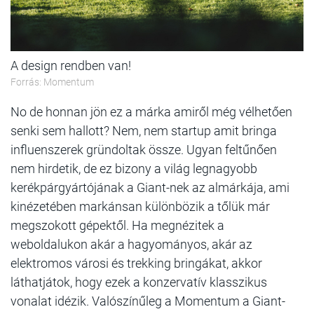
A design rendben van!
Forrás: Momentum
No de honnan jön ez a márka amiről még vélhetően
senki sem hallott? Nem, nem startup amit bringa
influenszerek gründoltak össze. Ugyan feltűnően
nem hirdetik, de ez bizony a világ legnagyobb
kerékpárgyártójának a Giant-nek az almárkája, ami
kinézetében markánsan különbözik a tőlük már
megszokott gépektől. Ha megnézitek a
weboldalukon akár a hagyományos, akár az
elektromos városi és trekking bringákat, akkor
láthatjátok, hogy ezek a konzervatív klasszikus
vonalat idézik. Valószínűleg a Momentum a Giant-