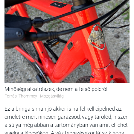
Minőségi alkatrészek, de nem a felső polcról
Forrás: Thommey - Mozgásvilág
Ez a bringa simán jó akkor is ha fel kell cipelned az
emeletre mert nincsen garázsod, vagy tárolód, hiszen
a súlya még abban a tartományban van amit el lehet
viselni a lépcsőkön. A váz tervezésekor látszik hogy