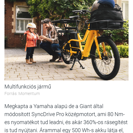
Multifunkciós jármű
Forrás: Momentum
Megkapta a Yamaha alapú de a Giant által
módosított SyncDrive Pro középmotort, ami 80 Nm-
es nyomatékot tud leadni, és akár 360%-os rásegítést
is tud nyújtani. Árammal egy 500 Wh-s akku látja el,