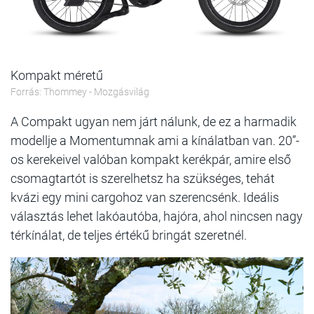
Kompakt méretű
Forrás: Thommey - Mozgásvilág
A Compakt ugyan nem járt nálunk, de ez a harmadik
modellje a Momentumnak ami a kínálatban van. 20”-
os kerekeivel valóban kompakt kerékpár, amire első
csomagtartót is szerelhetsz ha szükséges, tehát
kvázi egy mini cargohoz van szerencsénk. Ideális
választás lehet lakóautóba, hajóra, ahol nincsen nagy
térkínálat, de teljes értékű bringát szeretnél.