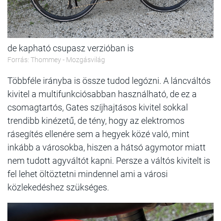
de kapható csupasz verzióban is
Forrás: Thommey - Mozgásvilág
Többféle irányba is össze tudod legózni. A láncváltós
kivitel a multifunkciósabban használható, de ez a
csomagtartós, Gates szíjhajtásos kivitel sokkal
trendibb kinézetű, de tény, hogy az elektromos
rásegítés ellenére sem a hegyek közé való, mint
inkább a városokba, hiszen a hátsó agymotor miatt
nem tudott agyváltót kapni. Persze a váltós kivitelt is
fel lehet öltöztetni mindennel ami a városi
közlekedéshez szükséges.