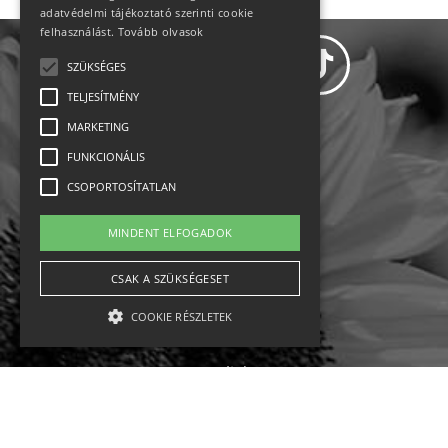
adatvédelmi tájékoztató szerinti cookie
felhasználást.
Tovább olvasok
SZÜKSÉGES
TELJESÍTMÉNY
MARKETING
Adatvédelem
FUNKCIONÁLIS
CSOPORTOSÍTATLAN
Állásajánlatok
MINDENT ELFOGADOK
Impresszum-kapcsolat
CSAK A SZÜKSÉGESET
Jogi nyilatkozat
COOKIE RÉSZLETEK
Rólunk
English
Szükséges
Teljesítmény
Marketing
Funkcionális
Csoportosítatlan
Ebike
Osztrák sípályák
Magyar sípályák