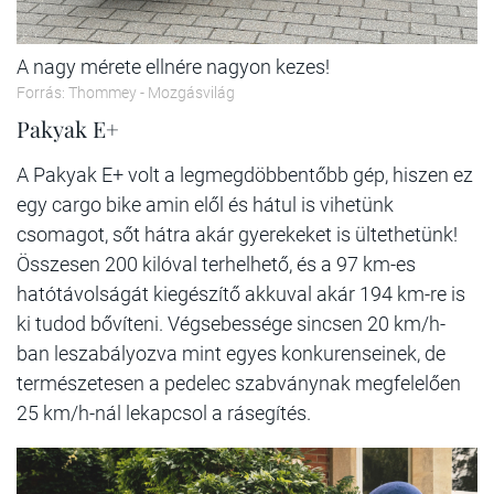
A nagy mérete ellnére nagyon kezes!
Forrás: Thommey - Mozgásvilág
Pakyak E+
A Pakyak E+ volt a legmegdöbbentőbb gép, hiszen ez
egy cargo bike amin elől és hátul is vihetünk
csomagot, sőt hátra akár gyerekeket is ültethetünk!
Összesen 200 kilóval terhelhető, és a 97 km-es
hatótávolságát kiegészítő akkuval akár 194 km-re is
ki tudod bővíteni. Végsebessége sincsen 20 km/h-
ban leszabályozva mint egyes konkurenseinek, de
természetesen a pedelec szabványnak megfelelően
25 km/h-nál lekapcsol a rásegítés.