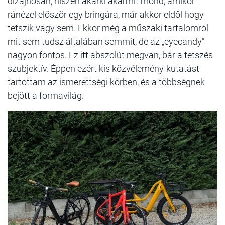
dizájnosan, hiszen akárki akármit mond, amikor
ránézel először egy bringára, már akkor eldől hogy
tetszik vagy sem. Ekkor még a műszaki tartalomról
mit sem tudsz általában semmit, de az „eyecandy”
nagyon fontos. Ez itt abszolút megvan, bár a tetszés
szubjektív. Éppen ezért kis közvélemény-kutatást
tartottam az ismerettségi körben, és a többségnek
bejött a formavilág.