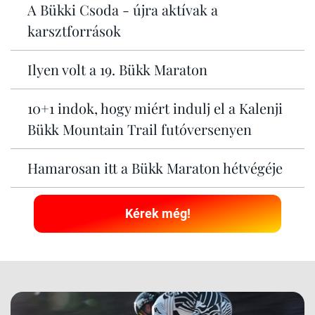
A Bükki Csoda - újra aktívak a
karsztforrások
Ilyen volt a 19. Bükk Maraton
10+1 indok, hogy miért indulj el a Kalenji
Bükk Mountain Trail futóversenyen
Hamarosan itt a Bükk Maraton hétvégéje
Kérek még!