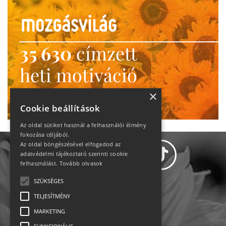
35 630
címzett
heti motiváció
Ne maradj le!
×
Cookie beállítások
Az oldal sütiket használ a felhasználói élmény
fokozása céljából.
Az oldal böngészésével elfogadod az
adatvédelmi tájékoztató szerinti cookie
felhasználást.
Tovább olvasok
SZÜKSÉGES
Adatvédelem
TELJESÍTMÉNY
MARKETING
Állásajánlatok