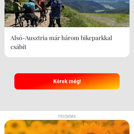
Alsó-Ausztria már három bikeparkkal
csábít
Kérek még!
Hirdetés