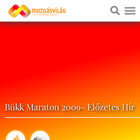
Bükk Maraton 2009- Előzetes Hír