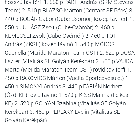
hosszú táv férfi 1. 550 p PARTI András (SRM Stevens
Team) 2. 510 p BLAZSÓ Márton (Contact SE Pécs) 3.
440 p BOGÁR Gábor (Cube-Csömör) közép táv férfi 1.
550 p JUHÁSZ Zsolt (Cube-Csömör) 2. 460 p
KEMECSEI Zsolt (Cube-Csömör) 2. 460 p TÓTH
András (ZKSE) közép táv nő 1. 540 p MÓDOS
Gabriella (Merida Maraton Team-CST) 2. 520 p DÓSA
Eszter (Vitalitás SE Golyán Kerékpár) 3. 500 p VAJDA
Márta (Merida Maraton Team-CST) rövid táv férfi 1.
450 p RAKOVICS Márton (Vuelta Sportegyesület) 1.
450 p SIMONYI András 3. 440 p FÁBIÁN Norbert
(Ózdi KE) rövid táv nő 1. 570 p KISS Marina (Lelkes
KE) 2. 520 p GOLYÁN Szabina (Vitalitás SE Golyán
Kerékpár) 3. 450 p PERLAKY Evelin (Vitalitás SE
Golyán Kerékpár)