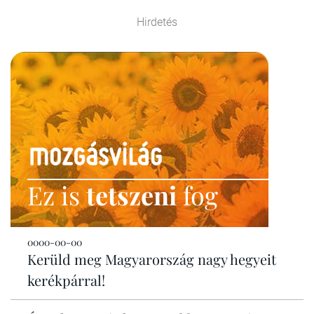
Hirdetés
Ez is
tetszeni
fog
0000-00-00
Kerüld meg Magyarország nagy hegyeit
kerékpárral!