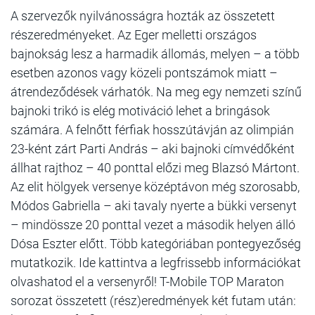
A szervezők nyilvánosságra hozták az összetett
részeredményeket. Az Eger melletti országos
bajnokság lesz a harmadik állomás, melyen – a több
esetben azonos vagy közeli pontszámok miatt –
átrendeződések várhatók. Na meg egy nemzeti színű
bajnoki trikó is elég motiváció lehet a bringások
számára. A felnőtt férfiak hosszútávján az olimpián
23-ként zárt Parti András – aki bajnoki címvédőként
állhat rajthoz – 40 ponttal előzi meg Blazsó Mártont.
Az elit hölgyek versenye középtávon még szorosabb,
Módos Gabriella – aki tavaly nyerte a bükki versenyt
– mindössze 20 ponttal vezet a második helyen álló
Dósa Eszter előtt. Több kategóriában pontegyezőség
mutatkozik. Ide kattintva a legfrissebb információkat
olvashatod el a versenyről! T-Mobile TOP Maraton
sorozat összetett (rész)eredmények két futam után: