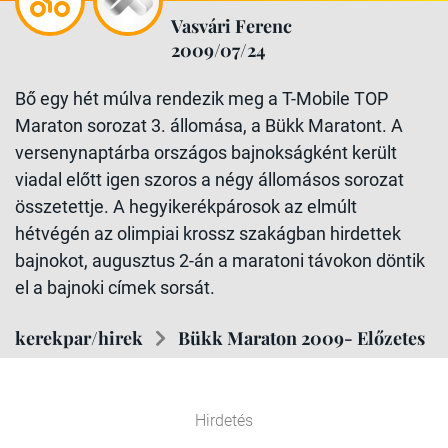
Vasvári Ferenc
2009/07/24
Bő egy hét múlva rendezik meg a T-Mobile TOP
Maraton sorozat 3. állomása, a Bükk Maratont. A
versenynaptárba országos bajnokságként került
viadal előtt igen szoros a négy állomásos sorozat
összetettje. A hegyikerékpárosok az elmúlt
hétvégén az olimpiai krossz szakágban hirdettek
bajnokot, augusztus 2-án a maratoni távokon döntik
el a bajnoki címek sorsát.
kerekpar/hirek
Bükk Maraton 2009- Előzetes
Hirdetés