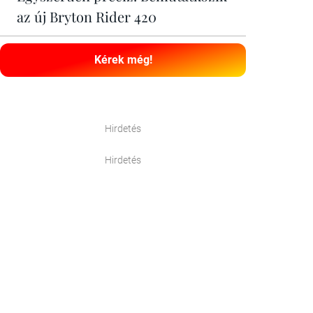
az új Bryton Rider 420
Kérek még!
Hirdetés
Hirdetés