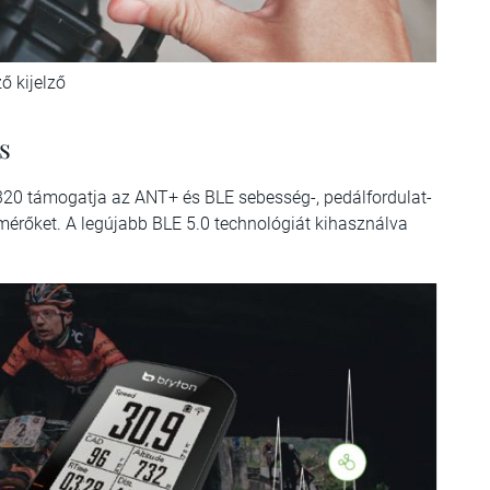
ő kijelző
s
320 támogatja az ANT+ és BLE sebesség-, pedálfordulat-
érőket. A legújabb BLE 5.0 technológiát kihasználva