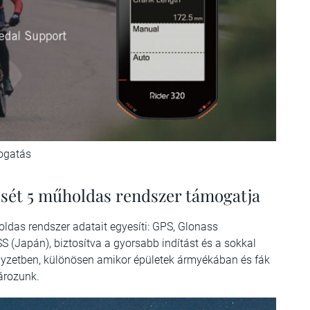
mogatás
ését 5 műholdas rendszer támogatja
ldas rendszer adatait egyesíti: GPS, Glonass
S (Japán), biztosítva a gyorsabb indítást és a sokkal
yzetben, különösen amikor épületek ármyékában és fák
ározunk.