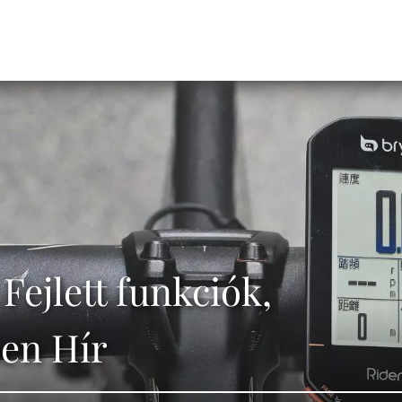
Fejlett funkciók,
ben Hír