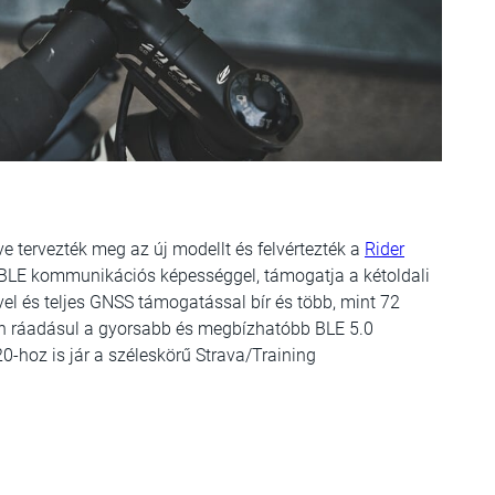
e tervezték meg az új modellt és felvértezték a
Rider
/BLE kommunikációs képességgel, támogatja a kétoldali
l és teljes GNSS támogatással bír és több, mint 72
tően ráadásul a gyorsabb és megbízhatóbb BLE 5.0
-hoz is jár a széleskörű Strava/Training