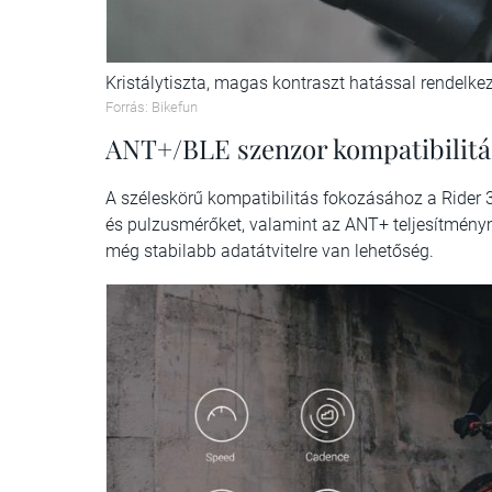
Kristálytiszta, magas kontraszt hatással rendelkez
Forrás: Bikefun
ANT+/BLE szenzor kompatibilitá
A széleskörű kompatibilitás fokozásához a Rider 
és pulzusmérőket, valamint az ANT+ teljesítménym
még stabilabb adatátvitelre van lehetőség.