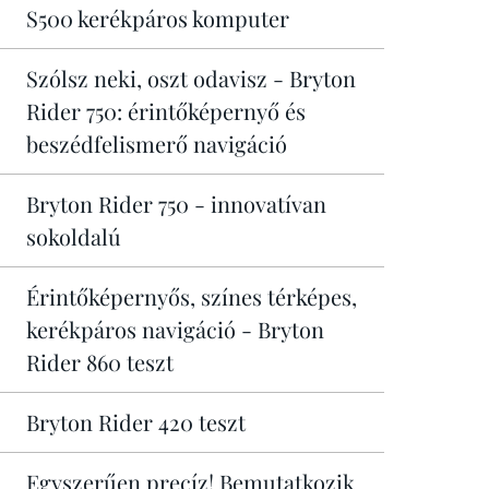
S500 kerékpáros komputer
Szólsz neki, oszt odavisz - Bryton
Rider 750: érintőképernyő és
beszédfelismerő navigáció
Bryton Rider 750 - innovatívan
sokoldalú
Érintőképernyős, színes térképes,
kerékpáros navigáció - Bryton
Rider 860 teszt
Bryton Rider 420 teszt
Egyszerűen precíz! Bemutatkozik