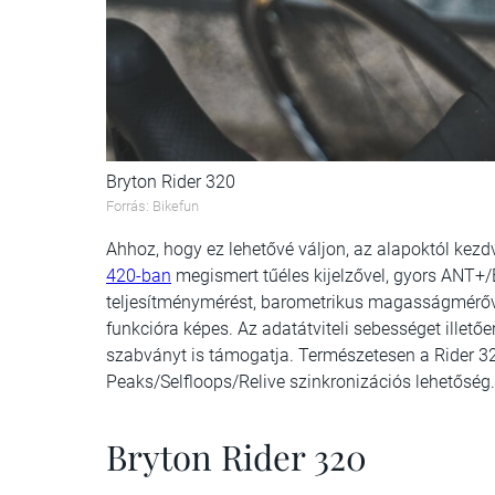
Bryton Rider 320
Forrás: Bikefun
Ahhoz, hogy ez lehetővé váljon, az alapoktól kezdv
420-ban
megismert tűéles kijelzővel, gyors ANT+
teljesítménymérést, barometrikus magasságmérőve
funkcióra képes. Az adatátviteli sebességet ille
szabványt is támogatja. Természetesen a Rider 320
Peaks/Selfloops/Relive szinkronizációs lehetőség.
Bryton Rider 320