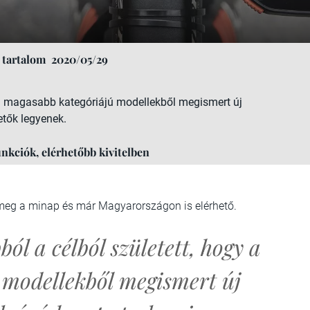
 tartalom
2020/05/29
y a magasabb kategóriájú modellekből megismert új
etők legyenek.
unkciók, elérhetőbb kivitelben
meg a minap és már Magyarországon is elérhető.
ól a célból született, hogy a
 modellekből megismert új