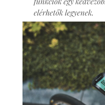
funkciók egy kedvező
elérhetők legyenek.