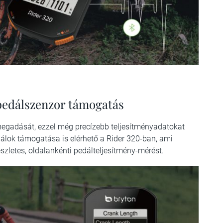
pedálszenzor támogatás
megadását, ezzel még precízebb teljesítményadatokat
álok támogatása is elérhető a Rider 320-ban, ami
észletes, oldalankénti pedálteljesítmény-mérést.