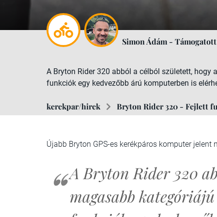
Simon Ádám - Támogatott
A Bryton Rider 320 abból a célból született, hog
funkciók egy kedvezőbb árú komputerben is elérh
kerekpar/hirek
Bryton Rider 320 - Fejlett f
Újabb Bryton GPS-es kerékpáros komputer jelent 
A Bryton Rider 320 abb
magasabb kategóriájú