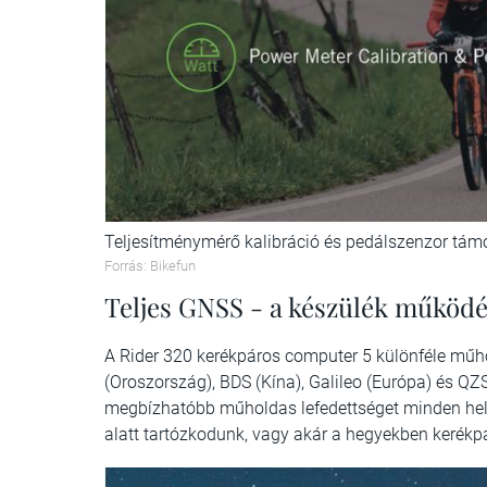
Teljesítménymérő kalibráció és pedálszenzor tá
Forrás: Bikefun
Teljes GNSS - a készülék működ
A Rider 320 kerékpáros computer 5 különféle műho
(Oroszország), BDS (Kína), Galileo (Európa) és QZS
megbízhatóbb műholdas lefedettséget minden hel
alatt tartózkodunk, vagy akár a hegyekben kerékp