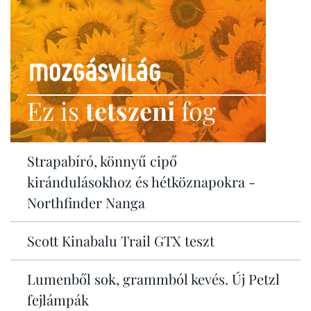
Ez is
tetszeni
fog
Strapabíró, könnyű cipő
kirándulásokhoz és hétköznapokra -
Northfinder Nanga
Scott Kinabalu Trail GTX teszt
Lumenből sok, grammból kevés. Új Petzl
fejlámpák