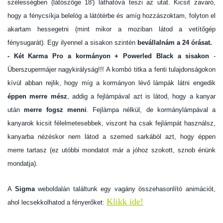
szélességben (látószöge 18') láthatóvá teszi az utat. Kicsit zavaró,
hogy a fénycsíkja belelóg a látótérbe és amíg hozzászoktam, folyton el
akartam hessegetni (mint mikor a moziban látod a vetítőgép
fénysugarát). Egy ilyennel a sisakon szintén
bevállalnám a 24 órásat.
- Két Karma Pro a kormányon + Powerled Black a sisakon
-
Überszupermájer nagykirályság!!! A kombó titka a fenti tulajdonságokon
kívül abban rejlik, hogy míg a kormányon lévő lámpák látni engedik
éppen merre mész
, addig a fejlámpával azt is látod, hogy a kanyar
után
merre fogsz menni
. Fejlámpa nélkül, de kormánylámpával a
kanyarok kicsit félelmetesebbek, viszont ha csak fejlámpát használsz,
kanyarba nézéskor nem látod a szemed sarkából azt, hogy éppen
merre tartasz (ez utóbbi mondatot már a jóhoz szokott, sznob énünk
mondatja).
A
Sigma
weboldalán találtunk egy vagány összehasonlító animációt,
Klikk ide!
ahol lecsekkolhatod a fényerőket: