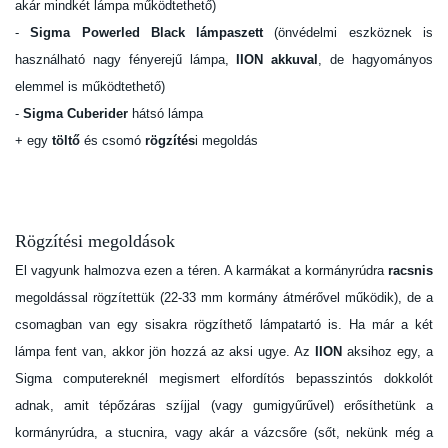
akár mindkét lámpa működtethető)
-
Sigma Powerled Black
lámpaszett
(önvédelmi eszköznek is
használható nagy fényerejű lámpa,
IION akkuval
, de hagyományos
elemmel is működtethető)
-
Sigma Cuberider
hátsó lámpa
+ egy
töltő
és csomó
rögzítés
i megoldás
Rögzítési megoldások
El vagyunk halmozva ezen a téren. A karmákat a kormányrúdra
racsnis
megoldással rögzítettük (22-33 mm kormány átmérővel működik), de a
csomagban van egy sisakra rögzíthető lámpatartó is. Ha már a két
lámpa fent van, akkor jön hozzá az aksi ugye. Az
IION
aksihoz egy, a
Sigma computereknél megismert elfordítós bepasszintós dokkolót
adnak, amit tépőzáras szíjjal (vagy gumigyűrűvel) erősíthetünk a
kormányrúdra, a stucnira, vagy akár a vázcsőre (sőt, nekünk még a