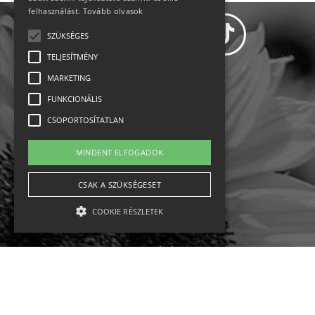
felhasználást.
Tovább olvasok
SZÜKSÉGES
TELJESÍTMÉNY
MARKETING
Adatvédelem
FUNKCIONÁLIS
CSOPORTOSÍTATLAN
Állásajánlatok
MINDENT ELFOGADOK
Impresszum-kapcsolat
CSAK A SZÜKSÉGESET
Jogi nyilatkozat
COOKIE RÉSZLETEK
Rólunk
English
Szükséges
Teljesítmény
Marketing
Funkcionális
Csoportosítatlan
Ebike
Osztrák sípályák
Magyar sípályák
A szükséges kategóriába eső sütik a weboldal