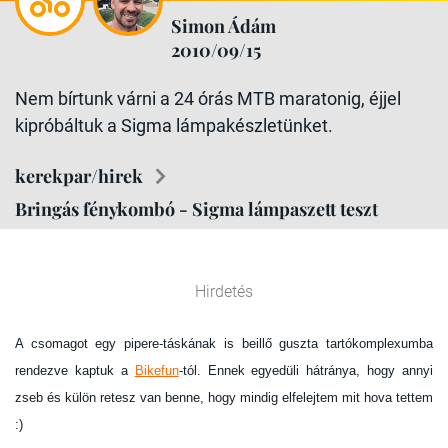
Simon Ádám
2010/09/15
Nem bírtunk várni a 24 órás MTB maratonig, éjjel
kipróbáltuk a Sigma lámpakészletünket.
kerekpar/hirek
Bringás fénykombó - Sigma lámpaszett teszt
Hirdetés
A csomagot egy pipere-táskának is beillő guszta tartókomplexumba
rendezve kaptuk a
Bikefun
-tól. Ennek egyedüli hátránya, hogy annyi
zseb és külön retesz van benne, hogy mindig elfelejtem mit hova tettem
:)