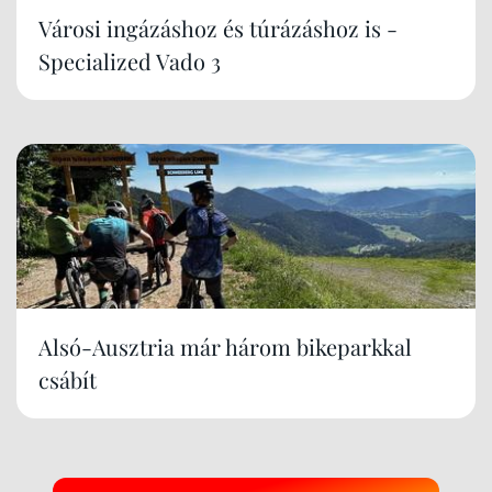
Városi ingázáshoz és túrázáshoz is -
Specialized Vado 3
Alsó-Ausztria már három bikeparkkal
csábít