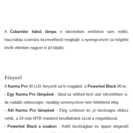
A
Cuberider hátsó lámpa
e tekintetben említésre sem méltó,
használója számára észrevétlenül megbújik a nyeregcsövön (a mögötte
lévők ellenben nagyon is jól látják).
Fényerő
A
Karma Pro
40 LUX fényerőt ad ki magából, a
Powerled Black
90-et.
- Egy
Karma Pro lámpával
- látod az előtted lévő utat töksötétben is,
de vadabb sebességre, neadjég versenyzésre nem feltétlenül elég.
- Két Karma Pro lámpával
- Elég szélesen és jó távolságra ellátsz
velük, a 24 órás MTB maratont bevállalnánk ezzel a megoldással.
- Powerled Black a sisakon
- Kellő távolságban és éppen elegendő