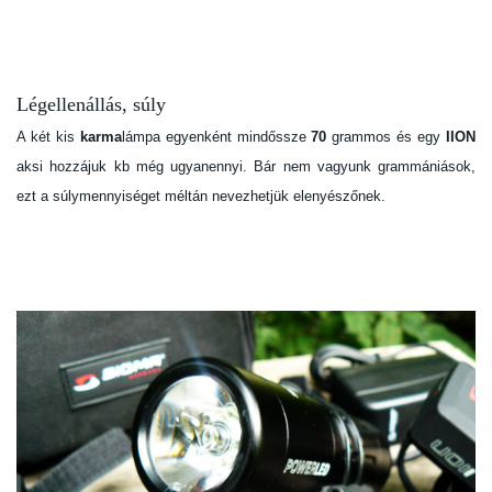
Légellenállás, súly
A két kis
karma
lámpa egyenként mindőssze
70
grammos és egy
IION
aksi hozzájuk kb még ugyanennyi. Bár nem vagyunk grammániások,
ezt a súlymennyiséget méltán nevezhetjük elenyészőnek.