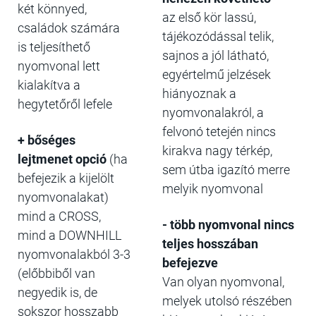
két könnyed,
az első kör lassú,
családok számára
tájékozódással telik,
is teljesíthető
sajnos a jól látható,
nyomvonal lett
egyértelmű jelzések
kialakítva a
hiányoznak a
hegytetőről lefele
nyomvonalakról, a
felvonó tetején nincs
+ bőséges
kirakva nagy térkép,
lejtmenet opció
(ha
sem útba igazító merre
befejezik a kijelölt
melyik nyomvonal
nyomvonalakat)
mind a CROSS,
- több nyomvonal nincs
mind a DOWNHILL
teljes hosszában
nyomvonalakból 3-3
befejezve
(előbbiből van
Van olyan nyomvonal,
negyedik is, de
melyek utolsó részében
sokszor hosszabb