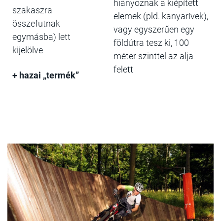
hiányoznak a kiépített
szakaszra
elemek (pld. kanyarívek),
összefutnak
vagy egyszerűen egy
egymásba) lett
földútra tesz ki, 100
kijelölve
méter szinttel az alja
felett
+ hazai „termék”