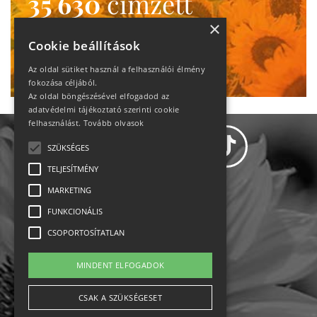
35 630
címzett
heti motiváció
×
Cookie beállítások
Ne maradj le!
Az oldal sütiket használ a felhasználói élmény
fokozása céljából.
Az oldal böngészésével elfogadod az
adatvédelmi tájékoztató szerinti cookie
felhasználást.
Tovább olvasok
SZÜKSÉGES
TELJESÍTMÉNY
MARKETING
Adatvédelem
FUNKCIONÁLIS
CSOPORTOSÍTATLAN
Állásajánlatok
MINDENT ELFOGADOK
Impresszum-kapcsolat
CSAK A SZÜKSÉGESET
Jogi nyilatkozat