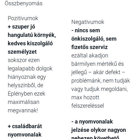
Összbenyomás
Pozitívumok
Negatívumok
+ szuper jó
- nincs sem
hangulatú környék,
önkiszolgáló, sem
kedves kiszolgáló
fizetős szerviz
személyzet
ezáltal akadjon
sokszor ezen
bármilyen mértékű és
legalapabb dolgok
jellegű – akár defekt –
hiányoznak egy
problémánk, nem tudják
helyszínből, de
vagy tudjuk megoldani,
Eplényben ezek
max hozott
maximálisan
felszereléssel
megvannak!
- a nyomvonalak
+ családbarát
jelzése olykor nagyon
nyomvonalak
nehezen követhető