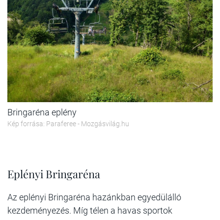
Bringaréna eplény
Kép forrása: Paraferee - Mozgásvilág.hu
Eplényi Bringaréna
Az eplényi Bringaréna hazánkban egyedülálló
kezdeményezés. Míg télen a havas sportok