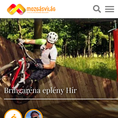
Bringaréna eplény Hír