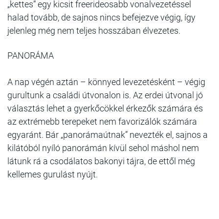
„kettes” egy kicsit freerideosabb vonalvezetéssel
halad tovább, de sajnos nincs befejezve végig, így
jelenleg még nem teljes hosszában élvezetes.
PANORÁMA
A nap végén aztán – könnyed levezetésként – végig
gurultunk a családi útvonalon is. Az erdei útvonal jó
választás lehet a gyerkőcökkel érkezők számára és
az extrémebb terepeket nem favorizálók számára
egyaránt. Bár „panorámaútnak” nevezték el, sajnos a
kilátóból nyíló panorámán kívül sehol máshol nem
látunk rá a csodálatos bakonyi tájra, de ettől még
kellemes gurulást nyújt.