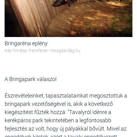
Bringaréna eplény
Kép forrása: Paraferee - Mozgásvilág.hu
A Bringapark válaszol
Észrevételeinket, tapasztalatainkat megosztottuk a
bringapark vezetőségével is, akik a következő
kiegészítést fűzték hozzá: "
Tavalyról idénre a
kerékpáros park tekintetében a legfontosabb
fejlesztés az volt, hogy új pályákkal bővült. Mivel az
engedélyek késtek, ezért a tavaly engedélyezett