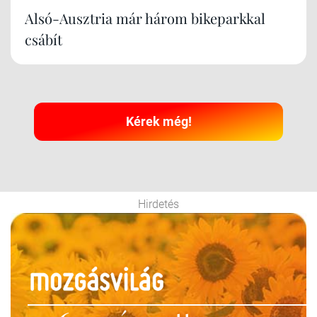
Alsó-Ausztria már három bikeparkkal
csábít
Kérek még!
Hirdetés