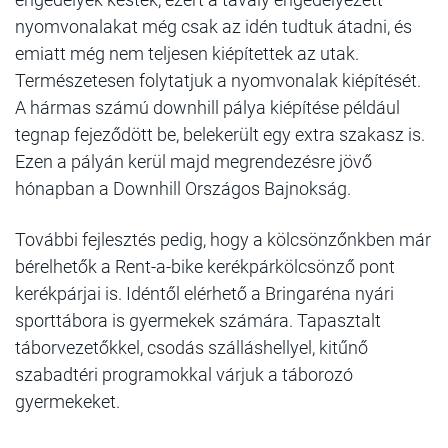
nyomvonalakat még csak az idén tudtuk átadni, és
emiatt még nem teljesen kiépítettek az utak.
Természetesen folytatjuk a nyomvonalak kiépítését.
A hármas számú downhill pálya kiépítése például
tegnap fejeződött be, belekerült egy extra szakasz is.
Ezen a pályán kerül majd megrendezésre jövő
hónapban a Downhill Országos Bajnokság.
További fejlesztés pedig, hogy a kölcsönzőnkben már
bérelhetők a Rent-a-bike kerékpárkölcsönző pont
kerékpárjai is. Idéntől elérhető a Bringaréna nyári
sporttábora is gyermekek számára. Tapasztalt
táborvezetőkkel, csodás szálláshellyel, kitűnő
szabadtéri programokkal várjuk a táborozó
gyermekeket.