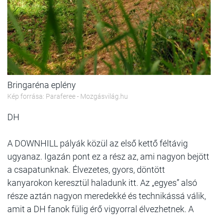
Bringaréna eplény
Kép forrása: Paraferee - Mozgásvilág.hu
DH
A DOWNHILL pályák közül az első kettő féltávig
ugyanaz. Igazán pont ez a rész az, ami nagyon bejött
a csapatunknak. Élvezetes, gyors, döntött
kanyarokon keresztül haladunk itt. Az „egyes” alsó
része aztán nagyon meredekké és technikássá válik,
amit a DH fanok fülig érő vigyorral élvezhetnek. A