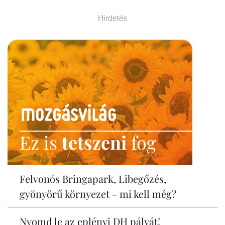
Hirdetés
Ez is
tetszeni
fog
Felvonós Bringapark, Libegőzés,
gyönyörű környezet - mi kell még?
Nyomd le az eplényi DH pályát!