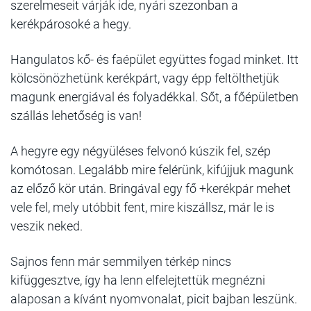
szerelmeseit várják ide, nyári szezonban a
kerékpárosoké a hegy.
Hangulatos kő- és faépület együttes fogad minket. Itt
kölcsönözhetünk kerékpárt, vagy épp feltölthetjük
magunk energiával és folyadékkal. Sőt, a főépületben
szállás lehetőség is van!
A hegyre egy négyüléses felvonó kúszik fel, szép
komótosan. Legalább mire felérünk, kifújjuk magunk
az előző kör után. Bringával egy fő +kerékpár mehet
vele fel, mely utóbbit fent, mire kiszállsz, már le is
veszik neked.
Sajnos fenn már semmilyen térkép nincs
kifüggesztve, így ha lenn elfelejtettük megnézni
alaposan a kívánt nyomvonalat, picit bajban leszünk.