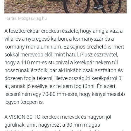
Forrás: Mozgásvilág.hu
A tesztkerékpár érdekes részlete, hogy amíg a váz, a
villa, és a nyeregcső karbon, a kormányszár és a
kormány már alumínium. Ez sajnos érezhető is, mert
sokkal merevebb elöl, mint hátul. Plusz észrevétel,
hogy a 110 mm-es stucnival a kerékpár nekem túl
hosszúnak érződik, bár aki inkább csak aszfalton és
dózeren fogja tekerni, illetve országúti kerékpárról ül
át, annak jó eséllyel ez fel sem fog tűnni. Én azért
lecserélném egy 70-80 mm-esre, hogy kényelmesebb
legyen terepen is.
A VISION 30 TC kerekek merevek és nagyon jól
gurulnak, amit nagyrészt a 30 mm magas