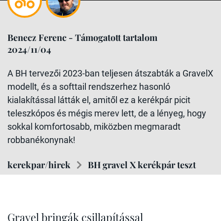
Benecz Ferenc - Támogatott tartalom
2024/11/04
A BH tervezői 2023-ban teljesen átszabták a GravelX
modellt, és a softtail rendszerhez hasonló
kialakítással látták el, amitől ez a kerékpár picit
teleszkópos és mégis merev lett, de a lényeg, hogy
sokkal komfortosabb, miközben megmaradt
robbanékonynak!
kerekpar/hirek
BH gravel X kerékpár teszt
Gravel bringák csillapítással