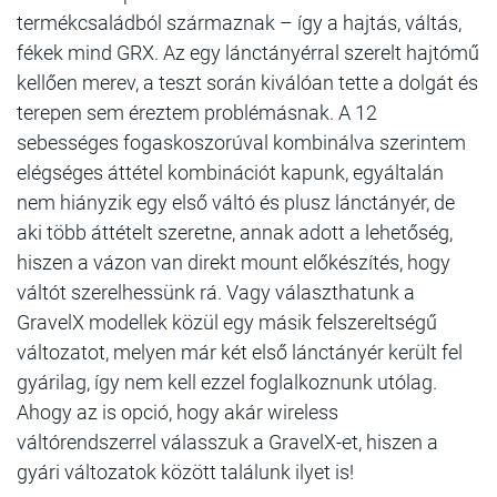
termékcsaládból származnak – így a hajtás, váltás,
fékek mind GRX. Az egy lánctányérral szerelt hajtómű
kellően merev, a teszt során kiválóan tette a dolgát és
terepen sem éreztem problémásnak. A 12
sebességes fogaskoszorúval kombinálva szerintem
elégséges áttétel kombinációt kapunk, egyáltalán
nem hiányzik egy első váltó és plusz lánctányér, de
aki több áttételt szeretne, annak adott a lehetőség,
hiszen a vázon van direkt mount előkészítés, hogy
váltót szerelhessünk rá. Vagy választhatunk a
GravelX modellek közül egy másik felszereltségű
változatot, melyen már két első lánctányér került fel
gyárilag, így nem kell ezzel foglalkoznunk utólag.
Ahogy az is opció, hogy akár wireless
váltórendszerrel válasszuk a GravelX-et, hiszen a
gyári változatok között találunk ilyet is!