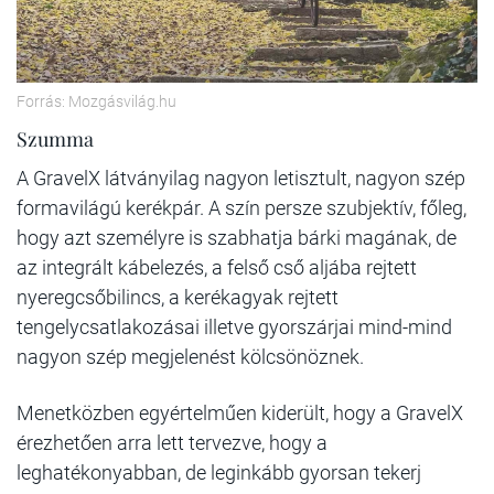
Forrás: Mozgásvilág.hu
Szumma
A GravelX látványilag nagyon letisztult, nagyon szép
formavilágú kerékpár. A szín persze szubjektív, főleg,
hogy azt személyre is szabhatja bárki magának, de
az integrált kábelezés, a felső cső aljába rejtett
nyeregcsőbilincs, a kerékagyak rejtett
tengelycsatlakozásai illetve gyorszárjai mind-mind
nagyon szép megjelenést kölcsönöznek.
Menetközben egyértelműen kiderült, hogy a GravelX
érezhetően arra lett tervezve, hogy a
leghatékonyabban, de leginkább gyorsan tekerj