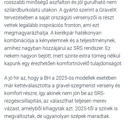
rosszabb minőségű aszfalton és jól gurulható nem
szilárdburkolatú utakon. A gyártó szerint a GravelX
tervezésében a saját országúti versenyzői is részt
vettek legalább inspirációs fronton, ami ezt
megmagyarázhatja. A kerékpár hatékonyan
kombinációja a kényelemnek és a teljesítménynek,
amihez nagyban hozzájárul az SRS rendszer. Ez
nekem nagyon bejött, mert szinte extra tömeg nélkül
kapunk egy érezhetően komfortnövelő tulajdonságot.
A jó hír az, hogy a BH a 2025-ös modellek esetében
már kettéválasztotta a gravel-szegmenst verseny és
komfort részre, így akinek nem jön be az SRS-
rezgéscsillapítás, az választhat teljesen merev
vázast, amelyből kihagyták azt. 2025-től a színek is
megváltoztak, de ugyanolyan szépek maradtak.