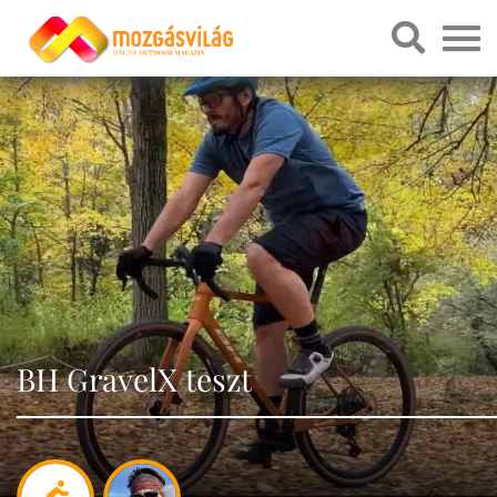
BH GravelX teszt