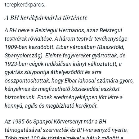
terepkerékpáros.
A BH kerékpármárka története
A BH neve a Beistegui Hermanos, azaz Beistegui
testvérek rövidítése. A három testvér tevékenysége
1909-ben kezdődött. Eibar városában (Baszkföld,
Spanyolország). Eleinte fegyvereket gyártottak, de
1923-ban cégük radikálisan irányt változtatott, a
gyártás súlypontja áthelyeződött és arra
összpontosítottak, hogy Eibar lakosai számára gyors,
kényelmes és megfizethető közlekedési eszközt
biztosítsunk. Ennek eredményeképpen jött létre a
könnyű, agilis és megbízható kerékpár.
Az 1935-ös Spanyol Körversenyt már a BH
támogatásával szervezték és BH-versenyző nyerte.
Több mint 100 év történelmével a hátuk mögött a