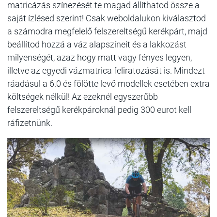
matricázás színezését te magad állíthatod össze a
saját ízlésed szerint! Csak weboldalukon kiválasztod
a számodra megfelelő felszereltségű kerékpárt, majd
beállítod hozzá a váz alapszíneit és a lakkozást
milyenségét, azaz hogy matt vagy fényes legyen,
illetve az egyedi vázmatrica feliratozását is. Mindezt
ráadásul a 6.0 és fölötte levő modellek esetében extra
költségek nélkül! Az ezeknél egyszerűbb
felszereltségű kerékpároknál pedig 300 eurot kell
ráfizetnünk.