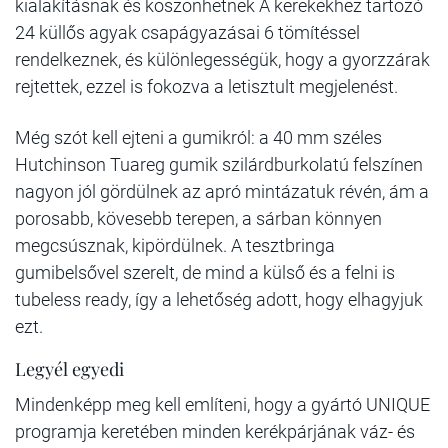
kialakításnak és köszönhetnek A kerekekhez tartozó
24 küllős agyak csapágyazásai 6 tömítéssel
rendelkeznek, és különlegességük, hogy a gyorzzárak
rejtettek, ezzel is fokozva a letisztult megjelenést.
Még szót kell ejteni a gumikról: a 40 mm széles
Hutchinson Tuareg gumik szilárdburkolatú felszínen
nagyon jól gördülnek az apró mintázatuk révén, ám a
porosabb, kövesebb terepen, a sárban könnyen
megcsúsznak, kipördülnek. A tesztbringa
gumibelsővel szerelt, de mind a külső és a felni is
tubeless ready, így a lehetőség adott, hogy elhagyjuk
ezt.
Legyél egyedi
Mindenképp meg kell említeni, hogy a gyártó UNIQUE
programja keretében minden kerékpárjának váz- és