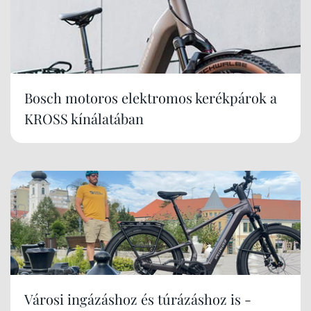
Bosch motoros elektromos kerékpárok a
KROSS kínálatában
Városi ingázáshoz és túrázáshoz is -