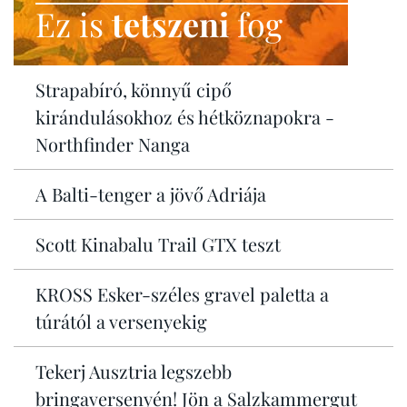
Ez is
tetszeni
fog
Strapabíró, könnyű cipő
kirándulásokhoz és hétköznapokra -
Northfinder Nanga
A Balti-tenger a jövő Adriája
Scott Kinabalu Trail GTX teszt
KROSS Esker-széles gravel paletta a
túrától a versenyekig
Tekerj Ausztria legszebb
bringaversenyén! Jön a Salzkammergut