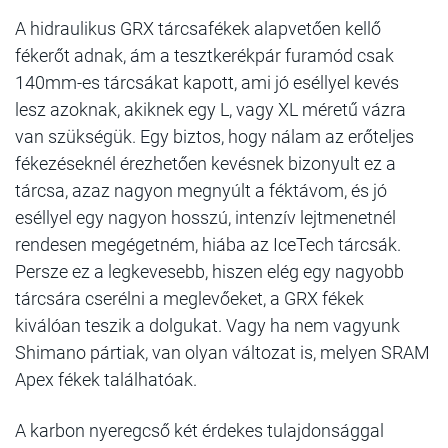
A hidraulikus GRX tárcsafékek alapvetően kellő
fékerőt adnak, ám a tesztkerékpár furamód csak
140mm-es tárcsákat kapott, ami jó eséllyel kevés
lesz azoknak, akiknek egy L, vagy XL méretű vázra
van szükségük. Egy biztos, hogy nálam az erőteljes
fékezéseknél érezhetően kevésnek bizonyult ez a
tárcsa, azaz nagyon megnyúlt a féktávom, és jó
eséllyel egy nagyon hosszú, intenzív lejtmenetnél
rendesen megégetném, hiába az IceTech tárcsák.
Persze ez a legkevesebb, hiszen elég egy nagyobb
tárcsára cserélni a meglevőeket, a GRX fékek
kiválóan teszik a dolgukat. Vagy ha nem vagyunk
Shimano pártiak, van olyan változat is, melyen SRAM
Apex fékek találhatóak.
A karbon nyeregcső két érdekes tulajdonsággal