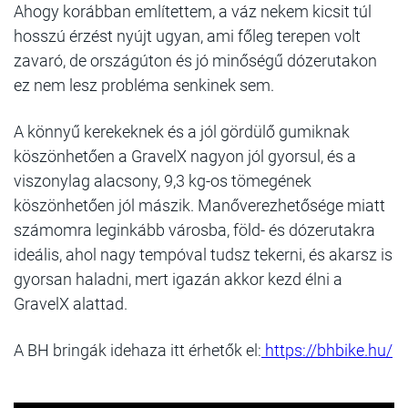
Ahogy korábban említettem, a váz nekem kicsit túl
hosszú érzést nyújt ugyan, ami főleg terepen volt
zavaró, de országúton és jó minőségű dózerutakon
ez nem lesz probléma senkinek sem.
A könnyű kerekeknek és a jól gördülő gumiknak
köszönhetően a GravelX nagyon jól gyorsul, és a
viszonylag alacsony, 9,3 kg-os tömegének
köszönhetően jól mászik. Manőverezhetősége miatt
számomra leginkább városba, föld- és dózerutakra
ideális, ahol nagy tempóval tudsz tekerni, és akarsz is
gyorsan haladni, mert igazán akkor kezd élni a
GravelX alattad.
A BH bringák idehaza itt érhetők el:
https://bhbike.hu/