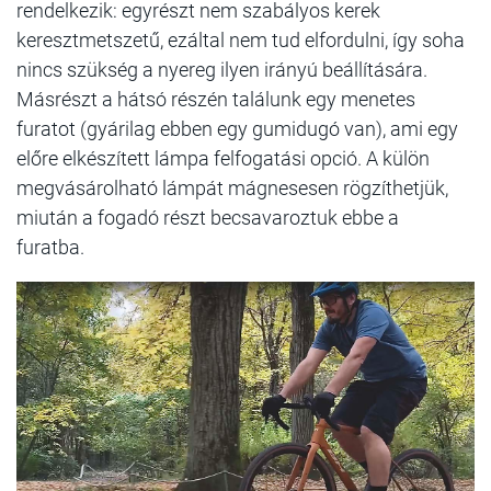
rendelkezik: egyrészt nem szabályos kerek
keresztmetszetű, ezáltal nem tud elfordulni, így soha
nincs szükség a nyereg ilyen irányú beállítására.
Másrészt a hátsó részén találunk egy menetes
furatot (gyárilag ebben egy gumidugó van), ami egy
előre elkészített lámpa felfogatási opció. A külön
megvásárolható lámpát mágnesesen rögzíthetjük,
miután a fogadó részt becsavaroztuk ebbe a
furatba.