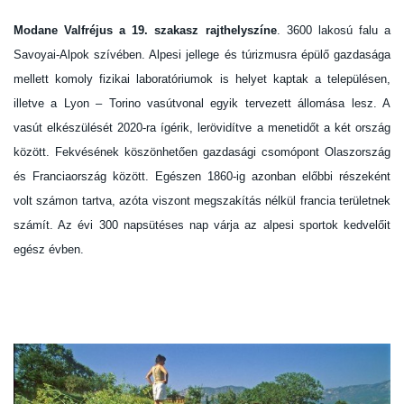
Modane Valfréjus a 19. szakasz rajthelyszíne
. 3600 lakosú falu a
Savoyai-Alpok szívében. Alpesi jellege és túrizmusra épülő gazdasága
mellett komoly fizikai laboratóriumok is helyet kaptak a településen,
illetve a Lyon – Torino vasútvonal egyik tervezett állomása lesz. A
vasút elkészülését 2020-ra ígérik, lerövidítve a menetidőt a két ország
között. Fekvésének köszönhetően gazdasági csomópont Olaszország
és Franciaország között. Egészen 1860-ig azonban előbbi részeként
volt számon tartva, azóta viszont megszakítás nélkül francia területnek
számít. Az évi 300 napsütéses nap várja az alpesi sportok kedvelőit
egész évben.