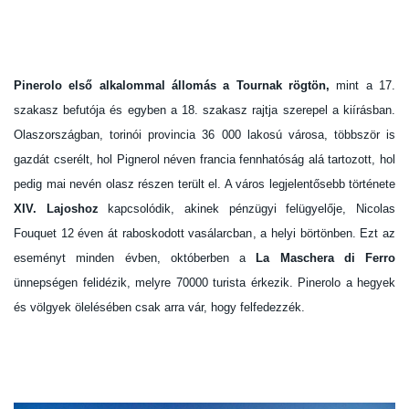
Pinerolo első alkalommal állomás a Tournak rögtön,
mint a 17.
szakasz befutója és egyben a 18. szakasz rajtja szerepel a kiírásban.
Olaszországban, torinói provincia 36 000 lakosú városa, többször is
gazdát cserélt, hol Pignerol néven francia fennhatóság alá tartozott, hol
pedig mai nevén olasz részen terült el. A város legjelentősebb története
XIV. Lajoshoz
kapcsolódik, akinek pénzügyi felügyelője, Nicolas
Fouquet 12 éven át raboskodott vasálarcban, a helyi börtönben. Ezt az
eseményt minden évben, októberben a
La Maschera di Ferro
ünnepségen felidézik, melyre 70000 turista érkezik. Pinerolo a hegyek
és völgyek ölelésében csak arra vár, hogy felfedezzék.