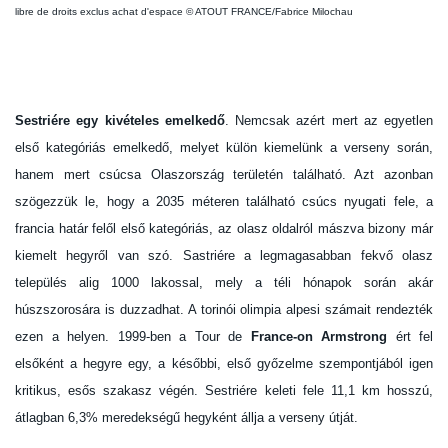
libre de droits exclus achat d'espace © ATOUT FRANCE/Fabrice Milochau
Sestriére egy kivételes emelkedő
. Nemcsak azért mert az egyetlen
első kategóriás emelkedő, melyet külön kiemelünk a verseny során,
hanem mert csúcsa Olaszország területén található. Azt azonban
szögezzük le, hogy a 2035 méteren található csúcs nyugati fele, a
francia határ felől első kategóriás, az olasz oldalról mászva bizony már
kiemelt hegyről van szó. Sastriére a legmagasabban fekvő olasz
település alig 1000 lakossal, mely a téli hónapok során akár
húszszorosára is duzzadhat. A torinói olimpia alpesi számait rendezték
ezen a helyen. 1999-ben a Tour de
France-on Armstrong
ért fel
elsőként a hegyre egy, a későbbi, első győzelme szempontjából igen
kritikus, esős szakasz végén. Sestriére keleti fele 11,1 km hosszú,
átlagban 6,3% meredekségű hegyként állja a verseny útját.