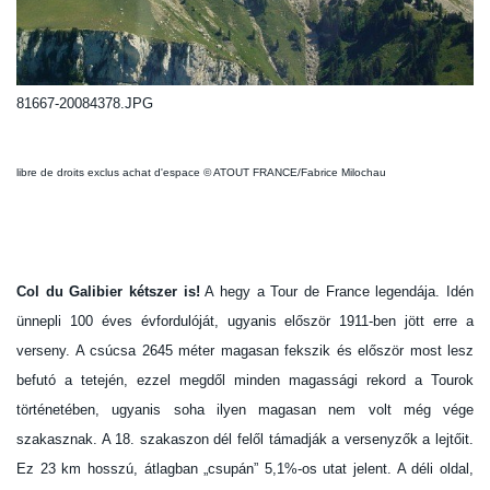
81667-20084378.JPG
libre de droits exclus achat d'espace © ATOUT FRANCE/Fabrice Milochau
Col du Galibier kétszer is!
A hegy a Tour de France legendája. Idén
ünnepli 100 éves évfordulóját, ugyanis először 1911-ben jött erre a
verseny. A csúcsa 2645 méter magasan fekszik és először most lesz
befutó a tetején, ezzel megdől minden magassági rekord a Tourok
történetében, ugyanis soha ilyen magasan nem volt még vége
szakasznak. A 18. szakaszon dél felől támadják a versenyzők a lejtőit.
Ez 23 km hosszú, átlagban „csupán” 5,1%-os utat jelent. A déli oldal,