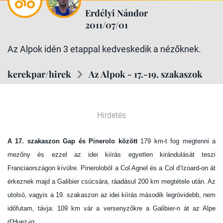
Erdélyi Nándor
2011/07/01
Az Alpok idén 3 etappal kedveskedik a nézőknek.
kerekpar/hirek
Az Alpok - 17.-19. szakaszok
Hirdetés
A 17. szakaszon Gap és Pinerolo között
179 km-t fog megtenni a
mezőny és ezzel az idei kiírás egyetlen kirándulását teszi
Franciaországon kívülre. Pineroloból a Col Agnel és a Col d’Izoard-on át
érkeznek majd a Galibier csúcsára, ráadásul 200 km megtétele után. Az
utolsó, vagyis a 19. szakaszon az idei kiírás második legrövidebb, nem
időfutam, távja: 109 km vár a versenyzőkre a Galibier-n át az Alpe
d’Huez-ig.