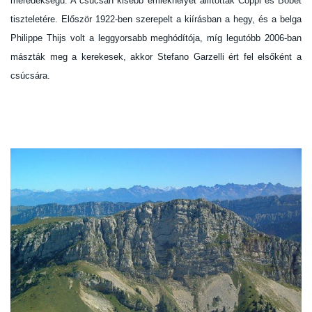
meredekségű. A csúcsán kisebb emlékhelyet állítottak Coppi és Bobet
tiszteletére. Először 1922-ben szerepelt a kiírásban a hegy, és a belga
Philippe Thijs volt a leggyorsabb meghódítója, míg legutóbb 2006-ban
mászták meg a kerekesek, akkor Stefano Garzelli ért fel elsőként a
csúcsára.