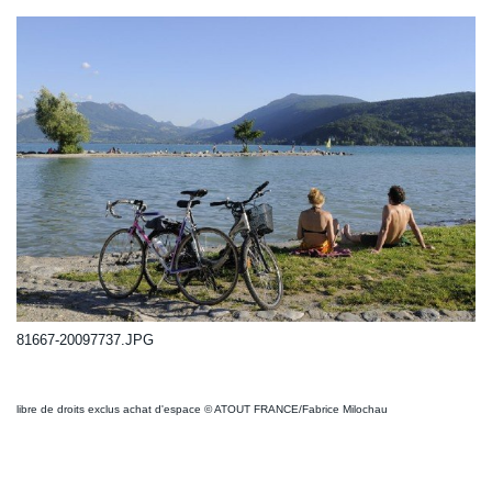
81667-20097737.JPG
libre de droits exclus achat d'espace © ATOUT FRANCE/Fabrice Milochau