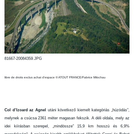
81667-20084359.JPG
libre de droits exclus achat d'espace © ATOUT FRANCE/Fabrice Milochau
Col d’Izoard az Agnel
utáni következő kiemelt kategóriás „húzódás”,
melynek a csúcsa 2361 méter magasan fekszik. A déli oldala, mely az
idei kiírásban szerepel, „mindössze” 15,9 km hosszú és 6,9%