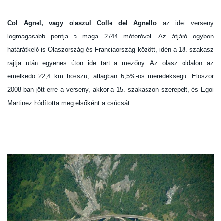
Col Agnel, vagy olaszul Colle del Agnello
az idei verseny
legmagasabb pontja a maga 2744 méterével. Az átjáró egyben
határátkelő is Olaszország és Franciaország között, idén a 18. szakasz
rajtja után egyenes úton ide tart a mezőny. Az olasz oldalon az
emelkedő 22,4 km hosszú, átlagban 6,5%-os meredekségű. Először
2008-ban jött erre a verseny, akkor a 15. szakaszon szerepelt, és Egoi
Martinez hódította meg elsőként a csúcsát.