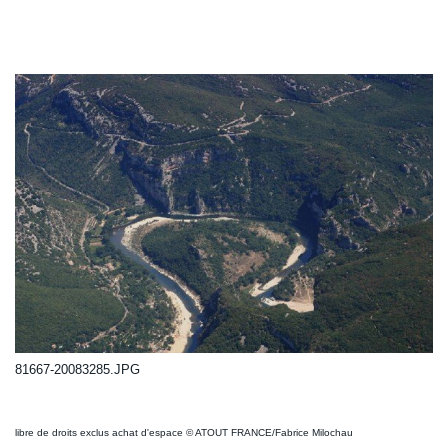
81667-20083285.JPG
libre de droits exclus achat d'espace © ATOUT FRANCE/Fabrice Milochau