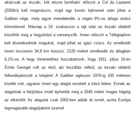
akárcsak az északi, két részre bontható: először a Col du Lautaret
(2058m) kell megmászni, majd egy kevés lejtmenet után jöhet a
Galibier vége, mely egyre meredekebb, a végén 9%-os átlagú utolsó
kilométerrel. Másnap a 19. szakaszon a rajt után az északi oldalról
közelítik meg a hegyóriást a versenyzők. Innen először a Télégraphon
kell átverekedniük magukat, majd jöhet az igazi csúcs. Az emelkedő
innen összesen 34,8 km hosszú, 2120 métert emelkedik és átlagban
6,1%-os. A hegy történetéhez hozzátartozik, hogy 1911. július 10-én
Émile Georget volt az első, aki leszállás nélkül, az északi oldalról
felkerékpározott a tetejére! A Galibier egészen 1976-ig 100 méteren
kisebb volt, ugyanis innen egy alagút vezetett a túlsó felére. Ennek az
alagútnak a felújítása miatt építették meg a 2645 méter magas hágóig
az elkerülőt. Az alagutat csak 2002-ben adták át ismét, azóta Európa
legmagasabb alagútjaként üzemel.