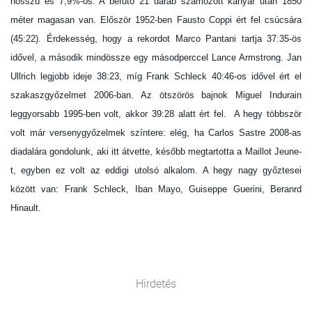
hosszú és 7,9%-os. A befutó 21 darab számozott kanyar után 1850
méter magasan van. Először 1952-ben Fausto Coppi ért fel csúcsára
(45:22). Érdekesség, hogy a rekordot Marco Pantani tartja 37:35-ös
idővel, a második mindössze egy másodperccel Lance Armstrong. Jan
Ullrich legjobb ideje 38:23, míg Frank Schleck 40:46-os idővel ért el
szakaszgyőzelmet 2006-ban. Az ötszörös bajnok Miguel Indurain
leggyorsabb 1995-ben volt, akkor 39:28 alatt ért fel. A hegy többször
volt már versenygyőzelmek színtere: elég, ha Carlos Sastre 2008-as
diadalára gondolunk, aki itt átvette, később megtartotta a Maillot Jeune-
t, egyben ez volt az eddigi utolsó alkalom. A hegy nagy győztesei
között van: Frank Schleck, Iban Mayo, Guiseppe Guerini, Beranrd
Hinault.
Hirdetés