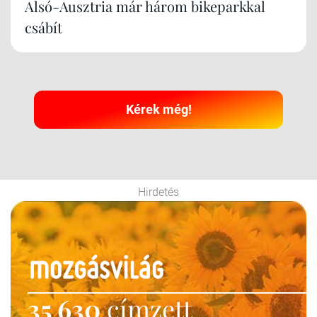
Alsó-Ausztria már három bikeparkkal
csábít
Kérek még!
Hirdetés
35 630
címzett