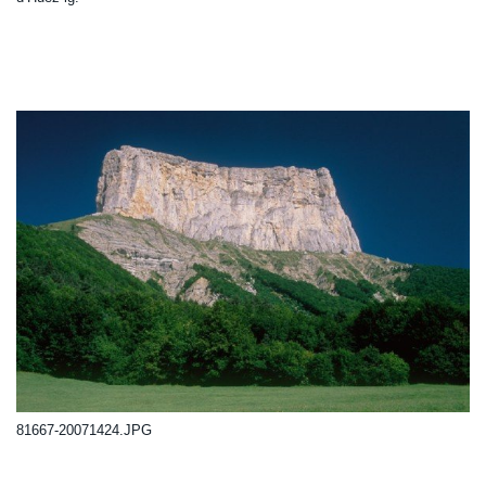
81667-20071424.JPG