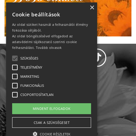
heti motiváció
×
Cookie beállítások
Ne maradj le!
Az oldal sütiket használ a felhasználói élmény
fokozása céljából.
Az oldal böngészésével elfogadod az
adatvédelmi tájékoztató szerinti cookie
felhasználást.
Tovább olvasok
SZÜKSÉGES
TELJESÍTMÉNY
MARKETING
Adatvédelem
FUNKCIONÁLIS
CSOPORTOSÍTATLAN
Állásajánlatok
MINDENT ELFOGADOK
Impresszum-kapcsolat
CSAK A SZÜKSÉGESET
Jogi nyilatkozat
COOKIE RÉSZLETEK