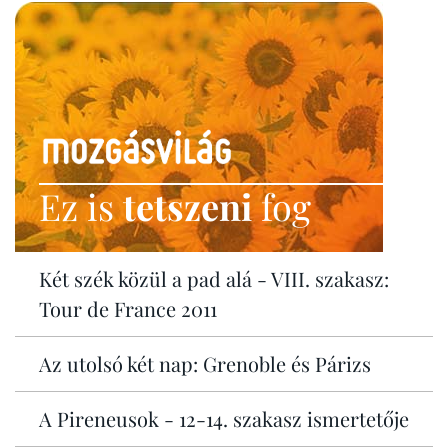
Ez is
tetszeni
fog
Két szék közül a pad alá - VIII. szakasz:
Tour de France 2011
Az utolsó két nap: Grenoble és Párizs
A Pireneusok - 12-14. szakasz ismertetője