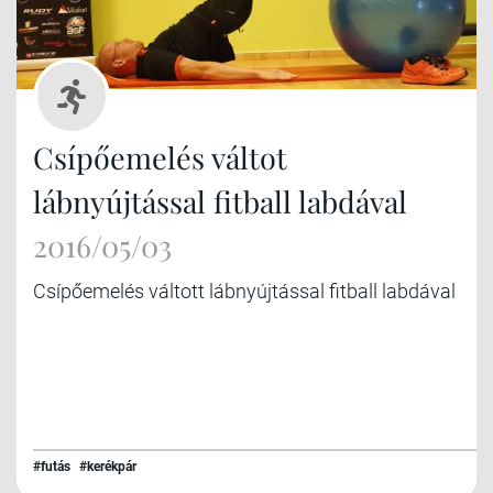
Csípőemelés váltot
lábnyújtással fitball labdával
2016/05/03
Csípőemelés váltott lábnyújtással fitball labdával
#futás
#kerékpár