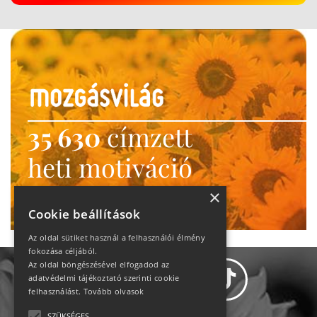
35 630
címzett
heti motiváció
Ne maradj le!
×
Cookie beállítások
Az oldal sütiket használ a felhasználói élmény
fokozása céljából.
Az oldal böngészésével elfogadod az
adatvédelmi tájékoztató szerinti cookie
felhasználást.
Tovább olvasok
SZÜKSÉGES