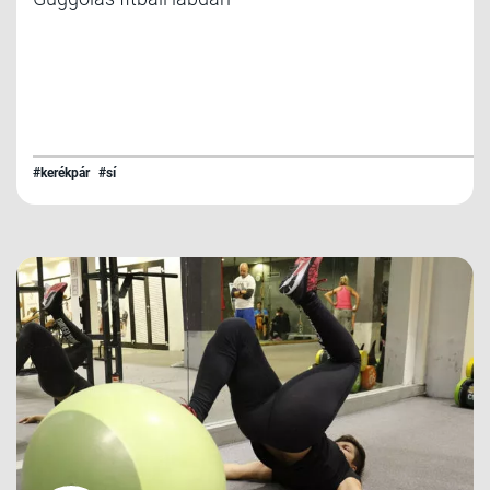
#kerékpár
#sí