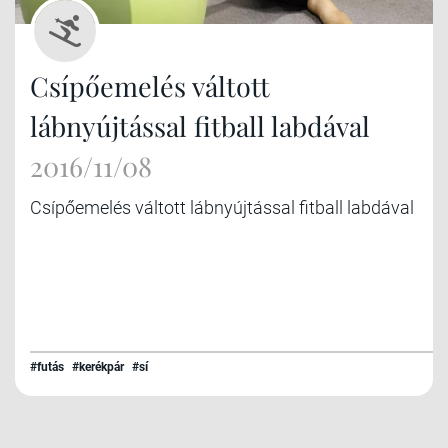
Csípőemelés váltott
lábnyújtással fitball labdával
2016/11/08
Csípőemelés váltott lábnyújtással fitball labdával
#futás
#kerékpár
#sí