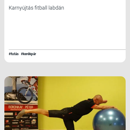
Karnyújtás fitball labdán
#futás
#kerékpár