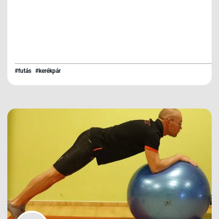
#futás
#kerékpár