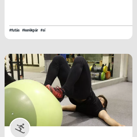
#futás
#kerékpár
#sí