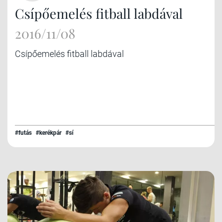
Csípőemelés fitball labdával
2016/11/08
Csípőemelés fitball labdával
#futás
#kerékpár
#sí