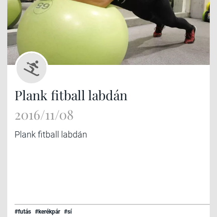
Plank fitball labdán
2016/11/08
Plank fitball labdán
#futás
#kerékpár
#sí