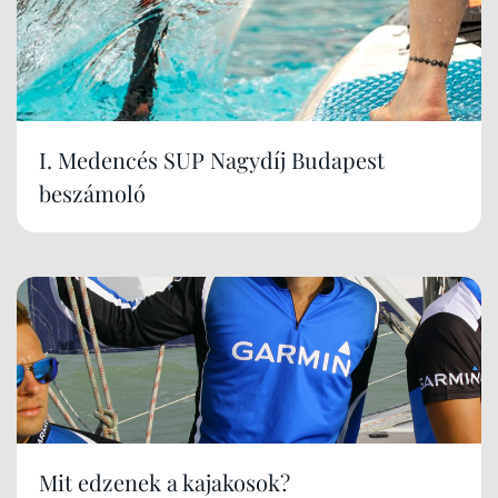
I. Medencés SUP Nagydíj Budapest
beszámoló
Mit edzenek a kajakosok?