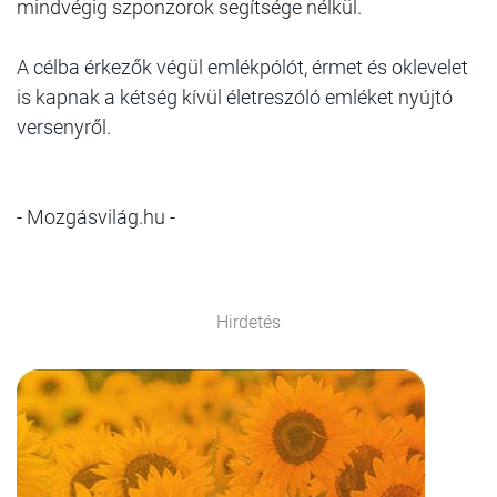
mindvégig szponzorok segítsége nélkül.
A célba érkezők végül emlékpólót, érmet és oklevelet
is kapnak a kétség kívül életreszóló emléket nyújtó
versenyről.
- Mozgásvilág.hu -
Hirdetés