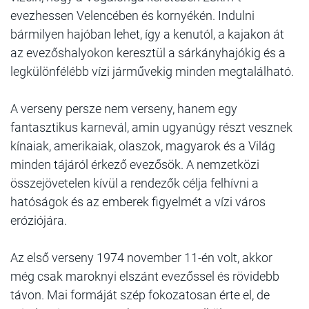
evezhessen Velencében és kornyékén. Indulni
bármilyen hajóban lehet, így a kenutól, a kajakon át
az evezőshalyokon keresztül a sárkányhajókig és a
legkülönfélébb vízi járművekig minden megtalálható.
A verseny persze nem verseny, hanem egy
fantasztikus karnevál, amin ugyanúgy részt vesznek
kínaiak, amerikaiak, olaszok, magyarok és a Világ
minden tájáról érkező evezősök. A nemzetközi
összejövetelen kívül a rendezők célja felhívni a
hatóságok és az emberek figyelmét a vízi város
eróziójára.
Az első verseny 1974 november 11-én volt, akkor
még csak maroknyi elszánt evezőssel és rövidebb
távon. Mai formáját szép fokozatosan érte el, de