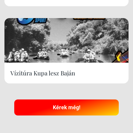
Vízitúra Kupa lesz Baján
Kérek még!