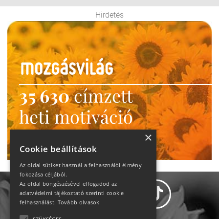
Hirdetés
35 630
címzett
heti motiváció
Ne maradj le!
×
Cookie beállítások
Az oldal sütiket használ a felhasználói élmény
fokozása céljából.
Az oldal böngészésével elfogadod az
adatvédelmi tájékoztató szerinti cookie
felhasználást.
Tovább olvasok