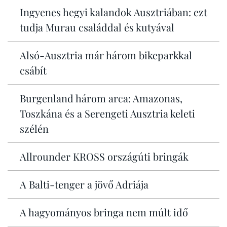
Ingyenes hegyi kalandok Ausztriában: ezt
tudja Murau családdal és kutyával
Alsó-Ausztria már három bikeparkkal
csábít
Burgenland három arca: Amazonas,
Toszkána és a Serengeti Ausztria keleti
szélén
Allrounder KROSS országúti bringák
A Balti-tenger a jövő Adriája
A hagyományos bringa nem múlt idő