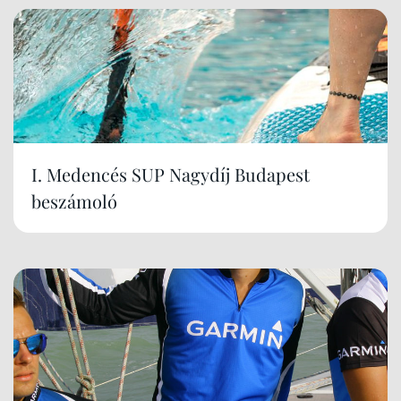
I. Medencés SUP Nagydíj Budapest
beszámoló