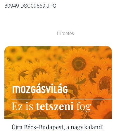
80949-DSC09569.JPG
Hirdetés
Ez is
tetszeni
fog
Újra Bécs-Budapest, a nagy kaland!