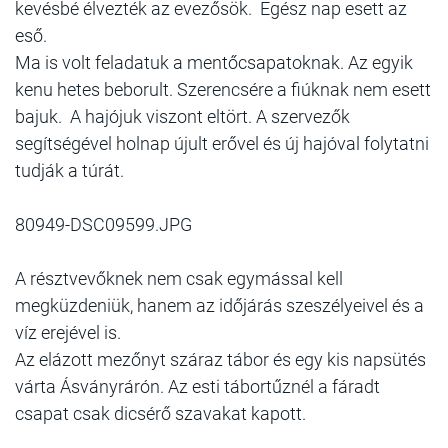
kevésbé élvezték az evezősök. Egész nap esett az
eső.
Ma is volt feladatuk a mentőcsapatoknak. Az egyik
kenu hetes beborult. Szerencsére a fiúknak nem esett
bajuk. A hajójuk viszont eltört. A szervezők
segítségével holnap újult erővel és új hajóval folytatni
tudják a túrát.
80949-DSC09599.JPG
A résztvevőknek nem csak egymással kell
megküzdeniük, hanem az időjárás szeszélyeivel és a
víz erejével is.
Az elázott mezőnyt száraz tábor és egy kis napsütés
várta Ásványrárón. Az esti tábortűznél a fáradt
csapat csak dicsérő szavakat kapott.