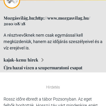
Mozgásvilág.hu;http://www.mozgasvilag.hu/
2010/08/18
A résztvevőknek nem csak egymással kell
megküzdeniük, hanem az időjárás szeszélyeivel és a
víz erejével is.
kajak-kenu/hirek
Újra hazai vízen a szupermaratoni csapat
Hirdetés
Rossz időre ébredt a tábor Pozsonyban. Az eget
felhők borították. Hosszú táv várt mindenkire, ezért