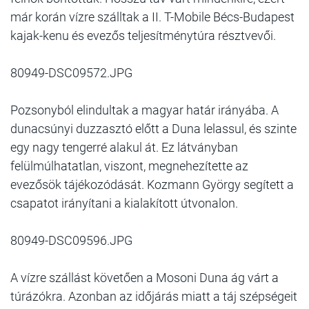
már korán vízre szálltak a II. T-Mobile Bécs-Budapest
kajak-kenu és evezős teljesítménytúra résztvevői.
80949-DSC09572.JPG
Pozsonyból elindultak a magyar határ irányába. A
dunacsúnyi duzzasztó előtt a Duna lelassul, és szinte
egy nagy tengerré alakul át. Ez látványban
felülmúlhatatlan, viszont, megnehezítette az
evezősök tájékozódását. Kozmann György segített a
csapatot irányítani a kialakított útvonalon.
80949-DSC09596.JPG
A vízre szállást követően a Mosoni Duna ág várt a
túrázókra. Azonban az időjárás miatt a táj szépségeit