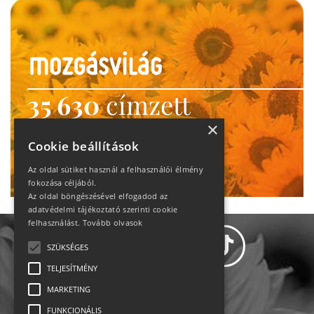
35 630
címzett
heti motiváció
×
Cookie beállítások
Ne maradj le!
Az oldal sütiket használ a felhasználói élmény
fokozása céljából.
Az oldal böngészésével elfogadod az
adatvédelmi tájékoztató szerinti cookie
felhasználást.
Tovább olvasok
SZÜKSÉGES
TELJESÍTMÉNY
MARKETING
Adatvédelem
FUNKCIONÁLIS