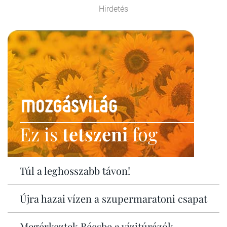
Hirdetés
Ez is
tetszeni
fog
Túl a leghosszabb távon!
Újra hazai vízen a szupermaratoni csapat
Megérkeztek Bécsbe a vízitúrázók