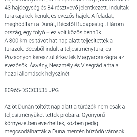
43 hajóegység és 84 résztvevő jelentkezett. Indultak
túrakajakok-kenuk, és evezős hajók. A feladat,
meghódítani a Dunát, Bécstől Budapestig . Három
ország, egy folyó – ez volt közös bennük.
A 300 km-es távot hat nap alatt teljesítették a
túrázók. Bécsből indult a teljesítménytúra, és
Pozsonyon keresztül érkeztek Magyarországra az
evezősök. Ásvány, Neszmély és Visegrád adta a
hazai állomások helyszínét.
80965-DSC03535.JPG
Az öt Dunán töltött nap alatt a túrázók nem csak a
teljesítményüket tették próbára. Gyönyörű
környezetben evezhettek, közben pedig
megcsodálhatták a Duna mentén húzódó városok