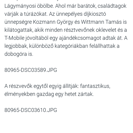
Lágymányosi öbölbe. Ahol már barátok, családtagok
várják a túrázókat. Az ünnepélyes díjkiosztó
ünnepségre Kozmann György és Wittmann Tamás is
kilátogattak, akik minden résztvevőnek oklevelet és a
T-Mobile jóvoltából egy ajándékcsomagot adtak át. A
legjobbak, különböző kategóriákban felállhattak a
dobogóra is.
80965-DSC03589.JPG
A részvevők egytől egyig állítják: fantasztikus,
élményekben gazdag egy hetet zártak.
80965-DSC03610.JPG