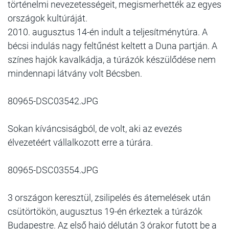
történelmi nevezetességeit, megismerhették az egyes
országok kultúráját.
2010. augusztus 14-én indult a teljesítménytúra. A
bécsi indulás nagy feltűnést keltett a Duna partján. A
színes hajók kavalkádja, a túrázók készülődése nem
mindennapi látvány volt Bécsben.
80965-DSC03542.JPG
Sokan kíváncsiságból, de volt, aki az evezés
élvezetéért vállalkozott erre a túrára.
80965-DSC03554.JPG
3 országon keresztül, zsilipelés és átemelések után
csütörtökön, augusztus 19-én érkeztek a túrázók
Budapestre. Az első hajó délután 3 órakor futott be a