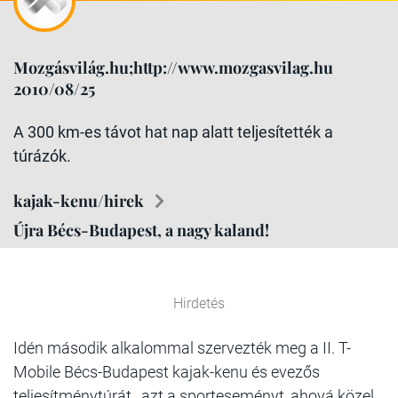
Mozgásvilág.hu;http://www.mozgasvilag.hu
2010/08/25
A 300 km-es távot hat nap alatt teljesítették a
túrázók.
kajak-kenu/hirek
Újra Bécs-Budapest, a nagy kaland!
Hirdetés
Idén második alkalommal szervezték meg a II. T-
Mobile Bécs-Budapest kajak-kenu és evezős
teljesítménytúrát , azt a sporteseményt, ahová közel