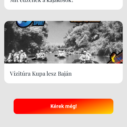
Vízitúra Kupa lesz Baján
Kérek még!