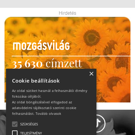
Hirdetés
35 630
címzett
heti motiváció
×
Cookie beállítások
Ne maradj le!
Az oldal sütiket használ a felhasználói élmény
fokozása céljából.
Az oldal böngészésével elfogadod az
adatvédelmi tájékoztató szerinti cookie
felhasználást.
Tovább olvasok
SZÜKSÉGES
TELJESÍTMÉNY