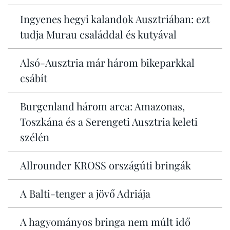
Ingyenes hegyi kalandok Ausztriában: ezt
tudja Murau családdal és kutyával
Alsó-Ausztria már három bikeparkkal
csábít
Burgenland három arca: Amazonas,
Toszkána és a Serengeti Ausztria keleti
szélén
Allrounder KROSS országúti bringák
A Balti-tenger a jövő Adriája
A hagyományos bringa nem múlt idő