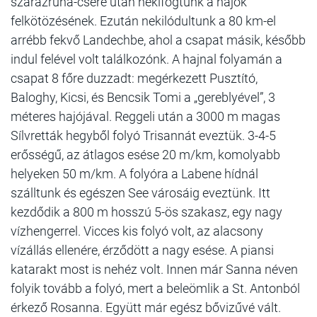
szárazruha-csere után nekifogtunk a hajók
felkötözésének. Ezután nekilódultunk a 80 km-el
arrébb fekvő Landechbe, ahol a csapat másik, később
indul felével volt találkozónk. A hajnal folyamán a
csapat 8 főre duzzadt: megérkezett Pusztító,
Baloghy, Kicsi, és Bencsik Tomi a „gereblyével”, 3
méteres hajójával. Reggeli után a 3000 m magas
Sílvretták hegyből folyó Trisannát eveztük. 3-4-5
erősségű, az átlagos esése 20 m/km, komolyabb
helyeken 50 m/km. A folyóra a Labene hídnál
szálltunk és egészen See városáig eveztünk. Itt
kezdődik a 800 m hosszú 5-ös szakasz, egy nagy
vízhengerrel. Vicces kis folyó volt, az alacsony
vízállás ellenére, érződött a nagy esése. A piansi
katarakt most is nehéz volt. Innen már Sanna néven
folyik tovább a folyó, mert a beleömlik a St. Antonból
érkező Rosanna. Együtt már egész bővizűvé vált.