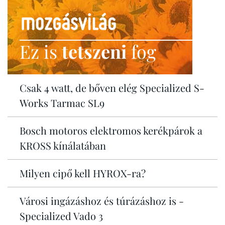
Ez is
tetszeni
fog
Csak 4 watt, de bőven elég Specialized S-
Works Tarmac SL9
Bosch motoros elektromos kerékpárok a
KROSS kínálatában
Milyen cipő kell HYROX-ra?
Városi ingázáshoz és túrázáshoz is -
Specialized Vado 3