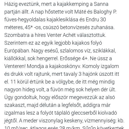
Házig eveztünk, mert a kajakkemping a Sanna
partján állt. A nap hőstette volt Máté és Baloghy P.
füves-hegyoldalas kajaklesiklása és Endru 30
méteres, 45* -os, csúszó betonvízesés zuhanása.
Szombatra a híres Venter Achét választottuk.
Szerintem ez az egyik legjobb kajakos folyó
Európában. Nagy esésű, szlalomos víz, sziklákkal,
kiállókkal, sok hengerrel. Erőssége 4+. Ne ússz a
Venteren! Mondja a kajakoskönyv. Komoly izgalom
és drukk volt rajtunk, mert tavaly 3 hajónk úszott itt
el. 11 körül értünk be a völgybe, de itt még mindig
nagyon hideg volt, a füvön még sok helyen dér ült.
Úgy gondoltuk, hogy először megevezzük az alsó
szakaszt, majd délután a legfelsőt, addigra már
izgalmas lesz a folyót tápláló gleccserből kiolvadó
jégtől. A meder viszonylag keskeny, vízmennyiség: kb.
10 m³/sec, átlagos esés 28 m/km. Sűrűn következtek