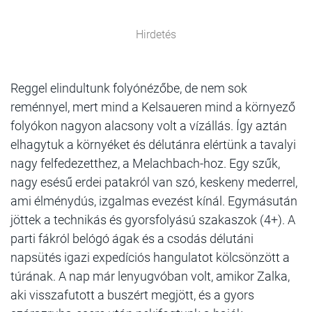
Hirdetés
Reggel elindultunk folyónézőbe, de nem sok
reménnyel, mert mind a Kelsaueren mind a környező
folyókon nagyon alacsony volt a vízállás. Így aztán
elhagytuk a környéket és délutánra elértünk a tavalyi
nagy felfedezetthez, a Melachbach-hoz. Egy szűk,
nagy esésű erdei patakról van szó, keskeny mederrel,
ami élménydús, izgalmas evezést kínál. Egymásután
jöttek a technikás és gyorsfolyású szakaszok (4+). A
parti fákról belógó ágak és a csodás délutáni
napsütés igazi expedíciós hangulatot kölcsönzött a
túrának. A nap már lenyugvóban volt, amikor Zalka,
aki visszafutott a buszért megjött, és a gyors