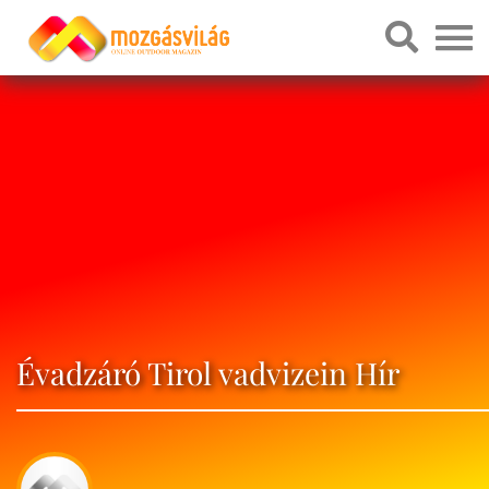
Évadzáró Tirol vadvizein Hír