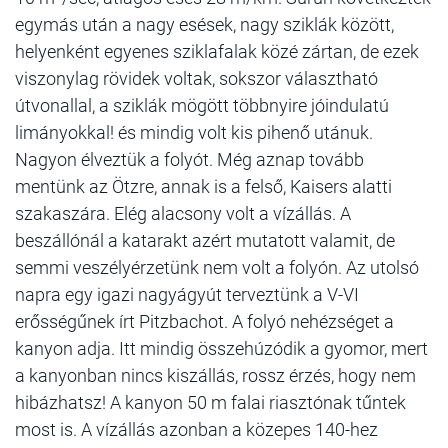
egymás után a nagy esések, nagy sziklák között,
helyenként egyenes sziklafalak közé zártan, de ezek
viszonylag rövidek voltak, sokszor választható
útvonallal, a sziklák mögött többnyire jóindulatú
limányokkal! és mindig volt kis pihenő utánuk.
Nagyon élveztük a folyót. Még aznap tovább
mentünk az Ötzre, annak is a felső, Kaisers alatti
szakaszára. Elég alacsony volt a vízállás. A
beszállónál a katarakt azért mutatott valamit, de
semmi veszélyérzetünk nem volt a folyón. Az utolsó
napra egy igazi nagyágyút terveztünk a V-VI
erősségűnek írt Pitzbachot. A folyó nehézséget a
kanyon adja. Itt mindig összehúzódik a gyomor, mert
a kanyonban nincs kiszállás, rossz érzés, hogy nem
hibázhatsz! A kanyon 50 m falai riasztónak tűntek
most is. A vízállás azonban a közepes 140-hez