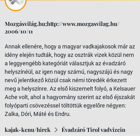
Mozgásvilág.hu;http://www.mozgasvilag.hu/
2006/10/11
Annak ellenére, hogy a magyar vadkajakosok már az
idény elején tudták, hogy az osztrák vizek közül nem
a leggyengébb kategóriát választjuk az évadzáró
helyszínéül, az igen nagy számú, nagyszájú és nagy
nevű jelentkező közül csak némi töredék érkezett
meg a helyszínre. Az első kiszemelt folyó, a Kelsauer
Ache volt, ahol a hagyomány szerint az első éjszakát
folyóparti csövezéssel töltöttük egyelőre négyen:
Zalka, Dóri, Máté és Endru.
kajak-kenu/hirek
Évadzáró Tirol vadvizein