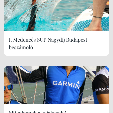
I. Medencés SUP Nagydíj Budapest
beszámoló
Mit edzenek a kajakosok?