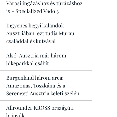
Városi ingázáshoz és túrázáshoz
is - Specialized Vado 3
Ingyenes hegyi kalandok
Ausztriában: ezt tudja Murau
családdal és kutyával
Alsó-Ausztria már három
bikeparkkal csábít
Burgenland három arca:
Amazonas, Toszkána és a
Serengeti Ausztria keleti szélén
Allrounder KROSS országúti
bringák