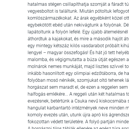
hatalmas stégen csillapíthatja szomját a fáradt 
vegyesboltot is találtunk. Miután pótoltuk lefogyott
komlószármazékokat. Az árak egyébként közel ott
egybekötött ebéd után nekivágtunk a folyónak. Dé
lapátoltunk a folyón lefelé. Egy újabb átemelésn
áthordtuk a kajakokat, és mire a második hajót átv
egy mintegy kétszáz kilós vasdarabot próbált kihúz
lengyel – magyar összefogás! És hát jó tett helyéb
malomba, és végigmutatta a búza útját egészen a l
molnárok nemes munkáját, majd lisztes szívvel tová
inkább hasonlított egy olimpiai edzőtáborra, de ha
folyóban mosó nénikék, szomjukat oltó tehenek lát
horgászat sem maradt el, de ezen a reggelen sem 
halfogás emlékére... A reggeli után két hatalmas tó
evezésnek, betértünk a Csuka nevű kiskocsmába sz
hangulat karbantartó intézmények neve minden má
komoly evezés után, utunk újra apró kis ágrendsze
fokozottan védett területére. A folyó partján minde
A horgászni tilos táblák ellenére az egész túra so