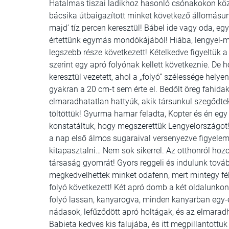
Hatalmas tiszai ladikhoz hasonló csónakokon közle
bácsika útbaigazított minket következő állomásunk
majd’ tíz percen keresztül! Bábel ide vagy oda, e
értettünk egymás mondókájából! Hiába, lengyel-ma
legszebb része következett! Kételkedve figyeltük a 
szerint egy apró folyónak kellett következnie. De
keresztül vezetett, ahol a „folyó” szélessége hely
gyakran a 20 cm-t sem érte el. Bedőlt öreg fahida
elmaradhatatlan hattyúk, akik társunkul szegődtek
töltöttük! Gyurma hamar feladta, Kopter és én egy 
konstatáltuk, hogy megszerettük Lengyelországot!
a nap első álmos sugaraival versenyezve figyele
kitapasztalni… Nem sok sikerrel. Az otthonról ho
társaság gyomrát! Gyors reggeli és indulunk továb
megkedvelhettek minket odafenn, mert mintegy fél
folyó következett! Két apró domb a két oldalunkon
folyó lassan, kanyarogva, minden kanyarban egy-e
nádasok, lefűződött apró holtágak, és az elmarad
Babieta kedves kis falujába, és itt megpillantottu