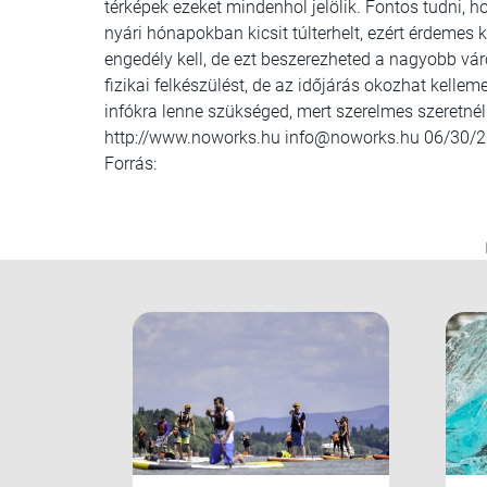
térképek ezeket mindenhol jelölik. Fontos tudni, h
nyári hónapokban kicsit túlterhelt, ezért érdeme
engedély kell, de ezt beszerezheted a nagyobb vá
fizikai felkészülést, de az időjárás okozhat kelle
infókra lenne szükséged, mert szerelmes szeretnél 
http://www.noworks.hu info@noworks.hu 06/30/
Forrás: