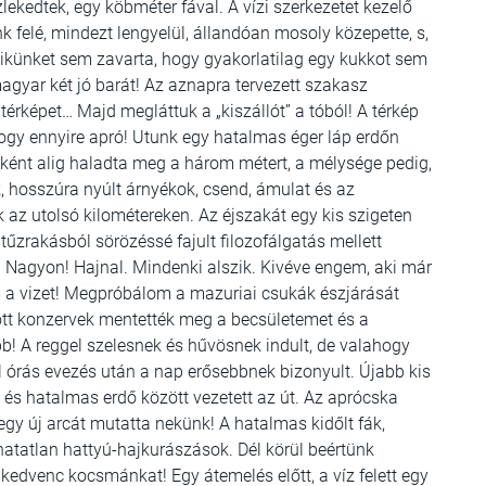
kedtek, egy köbméter fával. A vízi szerkezetet kezelő
 felé, mindezt lengyelül, állandóan mosoly közepette, s,
gyikünket sem zavarta, hogy gyakorlatilag egy kukkot sem
gyar két jó barát! Az aznapra tervezett szakasz
térképet… Majd megláttuk a „kiszállót” a tóból! A térkép
 hogy ennyire apró! Utunk egy hatalmas éger láp erdőn
enként alig haladta meg a három métert, a mélysége pedig,
k, hosszúra nyúlt árnyékok, csend, ámulat és az
 az utolsó kilométereken. Az éjszakát egy kis szigeten
tűzrakásból sörözéssé fajult filozofálgatás mellett
 Nagyon! Hajnal. Mindenki alszik. Kivéve engem, aki már
m a vizet! Megpróbálom a mazuriai csukák észjárását
zott konzervek mentették meg a becsületemet és a
b! A reggel szelesnek és hűvösnek indult, de valahogy
 órás evezés után a nap erősebbnek bizonyult. Újabb kis
 és hatalmas erdő között vezetett az út. Az aprócska
gy új arcát mutatta nekünk! A hatalmas kidőlt fák,
hatatlan hattyú-hajkurászások. Dél körül beértünk
k kedvenc kocsmánkat! Egy átemelés előtt, a víz felett egy