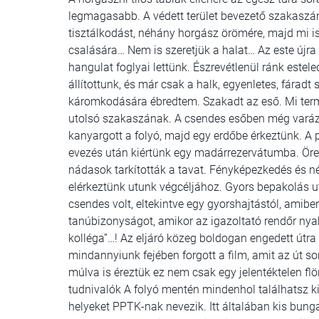
legmagasabb. A védett terület bevezető szakaszáná
tisztálkodást, néhány horgász örömére, majd mi 
csalására… Nem is szeretjük a halat… Az este újra a
hangulat foglyai lettünk. Észrevétlenül ránk esteled
állítottunk, és már csak a halk, egyenletes, fáradt
káromkodására ébredtem. Szakadt az eső. Mi term
utolsó szakaszának. A csendes esőben még varáz
kanyargott a folyó, majd egy erdőbe érkeztünk. A p
evezés után kiértünk egy madárrezervátumba. Öreg 
nádasok tarkították a tavat. Fényképezkedés és 
elérkeztünk utunk végcéljához. Gyors bepakolás u
csendes volt, eltekintve egy gyorshajtástól, amibe
tanúbizonyságot, amikor az igazoltató rendőr nya
kolléga”…! Az eljáró közeg boldogan engedett útr
mindannyiunk fejében forgott a film, amit az út s
múlva is éreztük ez nem csak egy jelentéktelen fl
tudnivalók A folyó mentén mindenhol találhatsz k
helyeket PPTK-nak nevezik. Itt általában kis bung