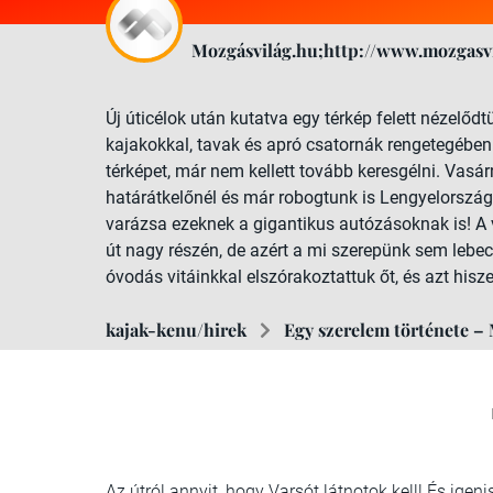
Mozgásvilág.hu;http://www.mozgasvi
Új úticélok után kutatva egy térkép felett nézelőd
kajakokkal, tavak és apró csatornák rengetegébe
térképet, már nem kellett tovább keresgélni. Vas
határátkelőnél és már robogtunk is Lengyelorszá
varázsa ezeknek a gigantikus autózásoknak is! A 
út nagy részén, de azért a mi szerepünk sem leb
óvodás vitáinkkal elszórakoztattuk őt, és azt hisz
kajak-kenu/hirek
Egy szerelem története – M
Az útról annyit, hogy Varsót látnotok kell! És ige