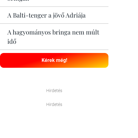
A Balti-tenger a jövő Adriája
A hagyományos bringa nem múlt
idő
Kérek még!
Hirdetés
Hirdetés