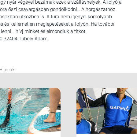
ogy nyár végével bezárnak ezek a szálláshelyek. A folyó a
s kora őszi csavargásban gondolkodni… A horgászathoz
rosokban útközben is. A túra nem igényel komolyabb
mes és kellemetlen meglepetéseket a folyón. Ha további
lenni… hívj minket és elmondjuk a titkot.
20 32404 Tuboly Ádám
Hirdetés