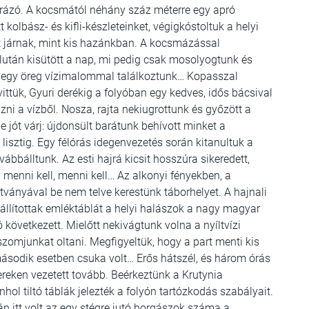
túrázó. A kocsmától néhány száz méterre egy apró
 kolbász- és kifli-készleteinket, végigkóstoltuk a helyi
 járnak, mint kis hazánkban. A kocsmázással
lután kisütött a nap, mi pedig csak mosolyogtunk és
él egy öreg vízimalommal találkoztunk… Kopasszal
ittük, Gyuri derékig a folyóban egy kedves, idős bácsival
ni a vízből. Nosza, rajta nekiugrottunk és győzött a
e jót várj: újdonsült barátunk behívott minket a
isztig. Egy félórás idegenvezetés során kitanultuk a
bbálltunk. Az esti hajrá kicsit hosszúra sikeredett,
 menni kell, menni kell… Az alkonyi fényekben, a
ványával be nem telve kerestünk táborhelyet. A hajnali
állítottak emléktáblát a helyi halászok a nagy magyar
 következett. Mielőtt nekivágtunk volna a nyíltvízi
omjunkat oltani. Megfigyeltük, hogy a part menti kis
sodik esetben csuka volt… Erős hátszél, és három órás
reken vezetett tovább. Beérkeztünk a Krutynia
nhol tiltó táblák jelezték a folyón tartózkodás szabályait.
rán itt volt az egy stégre jutó horgászok száma a