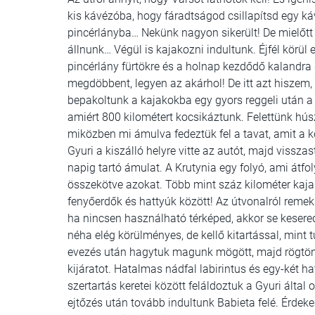
kis kávézóba, hogy fáradtságod csillapítsd egy k
pincérlányba… Nekünk nagyon sikerült! De mielőtt
állnunk… Végül is kajakozni indultunk. Éjfél körü
pincérlány fürtökre és a holnap kezdődő kalandr
megdöbbent, legyen az akárhol! De itt azt hiszem
bepakoltunk a kajakokba egy gyors reggeli után a
amiért 800 kilométert kocsikáztunk. Felettünk h
miközben mi ámulva fedeztük fel a tavat, amit a 
Gyuri a kiszálló helyre vitte az autót, majd vissza
napig tartó ámulat. A Krutynia egy folyó, ami átfo
összekötve azokat. Több mint száz kilométer kaja
fenyőerdők és hattyúk között! Az útvonalról remek k
ha nincsen használható térképed, akkor se keseredj
néha elég körülményes, de kellő kitartással, mint 
evezés után hagytuk magunk mögött, majd rögtön 
kijáratot. Hatalmas nádfal labirintus és egy-két ha
szertartás keretei között feláldoztuk a Gyuri álta
ejtőzés után tovább indultunk Babieta felé. Érdeke