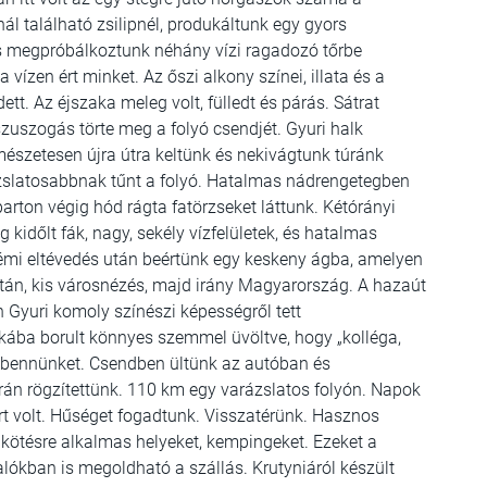
l található zsilipnél, produkáltunk egy gyors
is megpróbálkoztunk néhány vízi ragadozó tőrbe
 vízen ért minket. Az őszi alkony színei, illata és a
ett. Az éjszaka meleg volt, fülledt és párás. Sátrat
 szuszogás törte meg a folyó csendjét. Gyuri halk
észetesen újra útra keltünk és nekivágtunk túránk
slatosabbnak tűnt a folyó. Hatalmas nádrengetegben
arton végig hód rágta fatörzseket láttunk. Kétórányi
kidőlt fák, nagy, sekély vízfelületek, és hatalmas
némi eltévedés után beértünk egy keskeny ágba, amelyen
tán, kis városnézés, majd irány Magyarország. A hazaút
n Gyuri komoly színészi képességről tett
kába borult könnyes szemmel üvöltve, hogy „kolléga,
a bennünket. Csendben ültünk az autóban és
orán rögzítettünk. 110 km egy varázslatos folyón. Napok
ört volt. Hűséget fogadtunk. Visszatérünk. Hasznos
ikötésre alkalmas helyeket, kempingeket. Ezeket a
alókban is megoldható a szállás. Krutyniáról készült