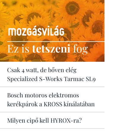
Ez is
tetszeni
fog
Csak 4 watt, de bőven elég
Specialized S-Works Tarmac SL9
Bosch motoros elektromos
kerékpárok a KROSS kínálatában
Milyen cipő kell HYROX-ra?