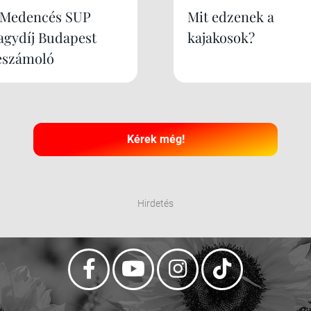
. Medencés SUP
Mit edzenek a
agydíj Budapest
kajakosok?
eszámoló
Kérek még!
Hirdetés