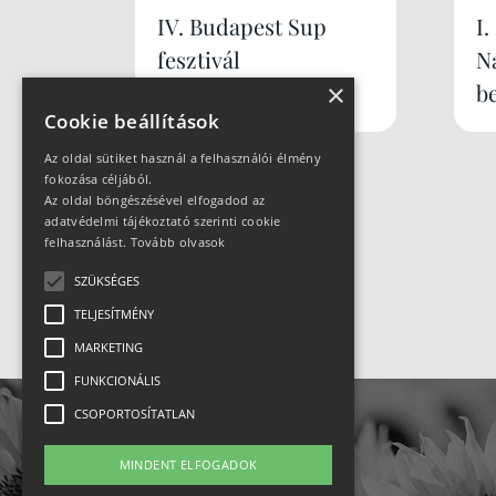
IV. Budapest Sup
I
fesztivál
N
×
b
Cookie beállítások
Az oldal sütiket használ a felhasználói élmény
fokozása céljából.
Az oldal böngészésével elfogadod az
adatvédelmi tájékoztató szerinti cookie
felhasználást.
Tovább olvasok
SZÜKSÉGES
TELJESÍTMÉNY
MARKETING
FUNKCIONÁLIS
CSOPORTOSÍTATLAN
MINDENT ELFOGADOK