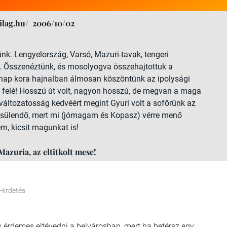
lag.hu/
2006/10/02
tünk. Lengyelország, Varsó, Mazuri-tavak, tengeri
n. Összenéztünk, és mosolyogva összehajtottuk a
árnap kora hajnalban álmosan köszöntünk az ipolysági
g felé! Hosszú út volt, nagyon hosszú, de megvan a maga
változatosság kedvéért megint Gyuri volt a sofőrünk az
ecsülendő, mert mi (jómagam és Kopasz) vérre menő
em, kicsit magunkat is!
azuria, az eltitkolt mese!
Hirdetés
nis érdemes eltévedni a belvárosban, mert ha betérsz egy