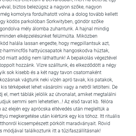
ávéval, biztos belezúgsz a nagyon szőke, nagyon
 még komolyra fordulhatott volna a dolog tovább kellett
l egy ködös parkolóban Sorkwityben, göndör szőke
a gondolva mély álomba zuhantunk. A hajnal mindig
, minden elképzelésünket felülmúlta. Miközben
 köd halála lassan engedte, hogy megpillantsuk azt,
úsz-harmincfős hattyúcsapatok hangoskodva húztak,
köd miatt addig nem láthattunk! A bepakolás végeztével
stoppolt hozzánk. Vízre szálltunk, és elkezdődött a négy
lyik sok kisebb és a két nagy tavon csatornaként
kozásnak vágtunk neki vízén apró tavak, kis patakok,
is térképeket lehet vásárolni vagy a netről letölteni. De
 el, mert táblák jelölik az útvonalat, amiket megtalálni
tudjuk semmi sem lehetetlen…! Az első tavat kb. félóra
az elején egy aprócska eltévedés után megleltük a
ttyú megkergetése után kiértünk egy kis tóhoz. Itt rituális
l otthonról kicsempészett pörkölt maradványait. Rövid
s módjával találkoztunk itt a tűzifaszállításnak!