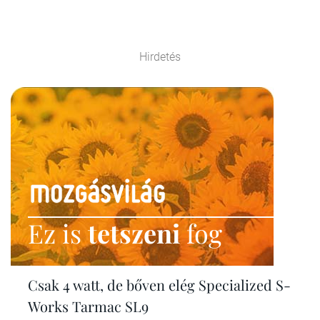
Hirdetés
Ez is
tetszeni
fog
Csak 4 watt, de bőven elég Specialized S-
Works Tarmac SL9