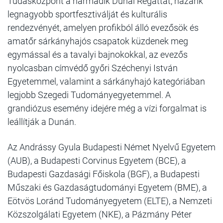
Tudásközpont a harmadik Dunai Regattát, hazánk
legnagyobb sportfesztiválját és kulturális
rendezvényét, amelyen profikból álló evezősök és
amatőr sárkányhajós csapatok küzdenek meg
egymással és a tavalyi bajnokokkal, az evezős
nyolcasban címvédő győri Széchenyi István
Egyetemmel, valamint a sárkányhajó kategóriában
legjobb Szegedi Tudományegyetemmel. A
grandiózus esemény idejére még a vízi forgalmat is
leállítják a Dunán.
Az Andrássy Gyula Budapesti Német Nyelvű Egyetem
(AUB), a Budapesti Corvinus Egyetem (BCE), a
Budapesti Gazdasági Főiskola (BGF), a Budapesti
Műszaki és Gazdaságtudományi Egyetem (BME), a
Eötvös Loránd Tudományegyetem (ELTE), a Nemzeti
Közszolgálati Egyetem (NKE), a Pázmány Péter