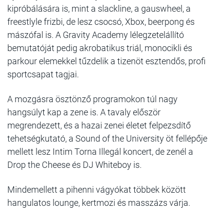
kipróbálására is, mint a slackline, a gauswheel, a
freestlyle frizbi, de lesz csocsó, Xbox, beerpong és
mászófal is. A Gravity Academy lélegzetelállító
bemutatóját pedig akrobatikus triál, monocikli és
parkour elemekkel tűzdelik a tizenöt esztendős, profi
sportcsapat tagjai.
A mozgásra ösztönző programokon túl nagy
hangsúlyt kap a zene is. A tavaly először
megrendezett, és a hazai zenei életet felpezsdítő
tehetségkutató, a Sound of the University öt fellépője
mellett lesz Intim Torna Illegál koncert, de zenél a
Drop the Cheese és DJ Whiteboy is.
Mindemellett a pihenni vágyókat többek között
hangulatos lounge, kertmozi és masszázs várja.