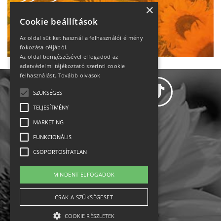
heti motiváció
×
Cookie beállítások
Ne maradj le!
Az oldal sütiket használ a felhasználói élmény
fokozása céljából.
Az oldal böngészésével elfogadod az
adatvédelmi tájékoztató szerinti cookie
felhasználást.
Tovább olvasok
SZÜKSÉGES
TELJESÍTMÉNY
MARKETING
Adatvédelem
FUNKCIONÁLIS
CSOPORTOSÍTATLAN
Állásajánlatok
MINDENT ELFOGADOK
Impresszum-kapcsolat
CSAK A SZÜKSÉGESET
Jogi nyilatkozat
COOKIE RÉSZLETEK