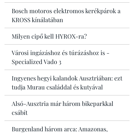
Bosch motoros elektromos kerékpárok a
KROSS kínálatában
Milyen cipő kell HYROX-ra?
Városi ingázáshoz és túrázáshoz is -
Specialized Vado 3
Ingyenes hegyi kalandok Ausztriában: ezt
tudja Murau családdal és kutyával
Alsó-Ausztria már három bikeparkkal
csábít
Burgenland három arca: Amazonas,