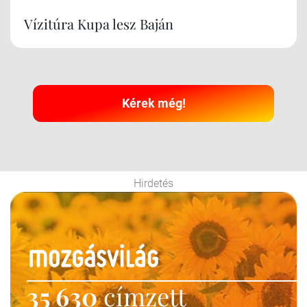
Vízitúra Kupa lesz Baján
Kérek még!
Hirdetés
35 630
címzett