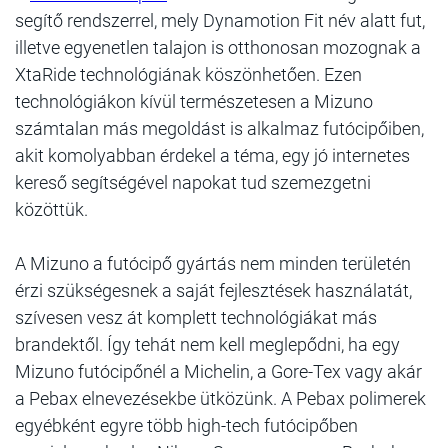
segítő rendszerrel, mely Dynamotion Fit név alatt fut,
illetve egyenetlen talajon is otthonosan mozognak a
XtaRide technológiának köszönhetően. Ezen
technológiákon kívül természetesen a Mizuno
számtalan más megoldást is alkalmaz futócipőiben,
akit komolyabban érdekel a téma, egy jó internetes
kereső segítségével napokat tud szemezgetni
közöttük.
A Mizuno a futócipő gyártás nem minden területén
érzi szükségesnek a saját fejlesztések használatát,
szívesen vesz át komplett technológiákat más
brandektől. Így tehát nem kell meglepődni, ha egy
Mizuno futócipőnél a Michelin, a Gore-Tex vagy akár
a Pebax elnevezésekbe ütközünk. A Pebax polimerek
egyébként egyre több high-tech futócipőben