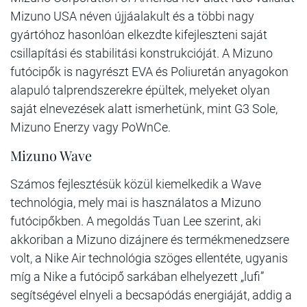
Mizuno USA néven újjáalakult és a többi nagy
gyártóhoz hasonlóan elkezdte kifejleszteni saját
csillapítási és stabilitási konstrukcióját. A Mizuno
futócipők is nagyrészt EVA és Poliuretán anyagokon
alapuló talprendszerekre épültek, melyeket olyan
saját elnevezések alatt ismerhetünk, mint G3 Sole,
Mizuno Enerzy vagy PoWnCe.
Mizuno Wave
Számos fejlesztésük közül kiemelkedik a Wave
technológia, mely mai is használatos a Mizuno
futócipőkben. A megoldás Tuan Lee szerint, aki
akkoriban a Mizuno dizájnere és termékmenedzsere
volt, a Nike Air technológia szöges ellentéte, ugyanis
míg a Nike a futócipő sarkában elhelyezett „lufi”
segítségével elnyeli a becsapódás energiáját, addig a