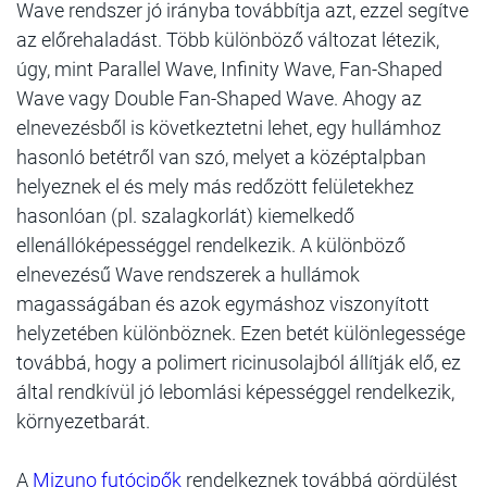
Wave rendszer jó irányba továbbítja azt, ezzel segítve
az előrehaladást. Több különböző változat létezik,
úgy, mint Parallel Wave, Infinity Wave, Fan-Shaped
Wave vagy Double Fan-Shaped Wave. Ahogy az
elnevezésből is következtetni lehet, egy hullámhoz
hasonló betétről van szó, melyet a középtalpban
helyeznek el és mely más redőzött felületekhez
hasonlóan (pl. szalagkorlát) kiemelkedő
ellenállóképességgel rendelkezik. A különböző
elnevezésű Wave rendszerek a hullámok
magasságában és azok egymáshoz viszonyított
helyzetében különböznek. Ezen betét különlegessége
továbbá, hogy a polimert ricinusolajból állítják elő, ez
által rendkívül jó lebomlási képességgel rendelkezik,
környezetbarát.
A
Mizuno futócipők
rendelkeznek továbbá gördülést