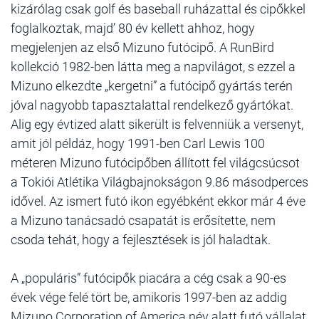
kizárólag csak golf és baseball ruházattal és cipőkkel
foglalkoztak, majd’ 80 év kellett ahhoz, hogy
megjelenjen az első Mizuno futócipő. A RunBird
kollekció 1982-ben látta meg a napvilágot, s ezzel a
Mizuno elkezdte „kergetni” a futócipő gyártás terén
jóval nagyobb tapasztalattal rendelkező gyártókat.
Alig egy évtized alatt sikerült is felvenniük a versenyt,
amit jól példáz, hogy 1991-ben Carl Lewis 100
méteren Mizuno futócipőben állított fel világcsúcsot
a Tokiói Atlétika Világbajnokságon 9.86 másodperces
idővel. Az ismert futó ikon egyébként ekkor már 4 éve
a Mizuno tanácsadó csapatát is erősítette, nem
csoda tehát, hogy a fejlesztések is jól haladtak.
A „populáris” futócipők piacára a cég csak a 90-es
évek vége felé tört be, amikoris 1997-ben az addig
Mizuno Corporation of America név alatt futó vállalat