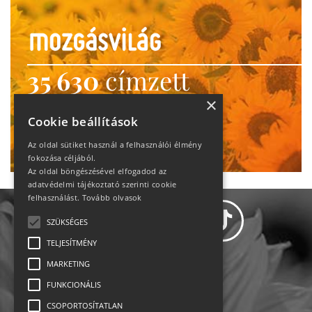
35 630
címzett
heti motiváció
×
Cookie beállítások
Ne maradj le!
Az oldal sütiket használ a felhasználói élmény
fokozása céljából.
Az oldal böngészésével elfogadod az
adatvédelmi tájékoztató szerinti cookie
felhasználást.
Tovább olvasok
SZÜKSÉGES
TELJESÍTMÉNY
MARKETING
Adatvédelem
FUNKCIONÁLIS
CSOPORTOSÍTATLAN
Állásajánlatok