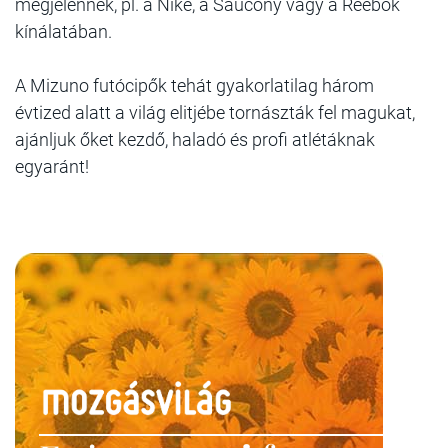
megjelennek, pl. a Nike, a Saucony vagy a Reebok
kínálatában.
A Mizuno futócipők tehát gyakorlatilag három
évtized alatt a világ elitjébe tornászták fel magukat,
ajánljuk őket kezdő, haladó és profi atlétáknak
egyaránt!