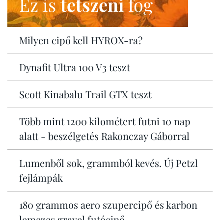
Ez is
tetszeni
fog
Milyen cipő kell HYROX-ra?
Dynafit Ultra 100 V3 teszt
Scott Kinabalu Trail GTX teszt
Több mint 1200 kilométert futni 10 nap
alatt - beszélgetés Rakonczay Gáborral
Lumenből sok, grammból kevés. Új Petzl
fejlámpák
180 grammos aero szupercipő és karbon
lemezes gravel futócipő