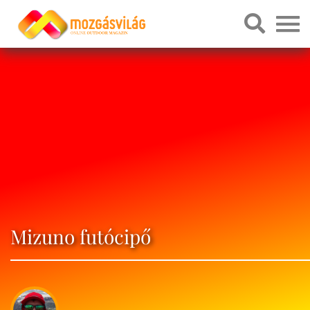
Mizuno futócipő