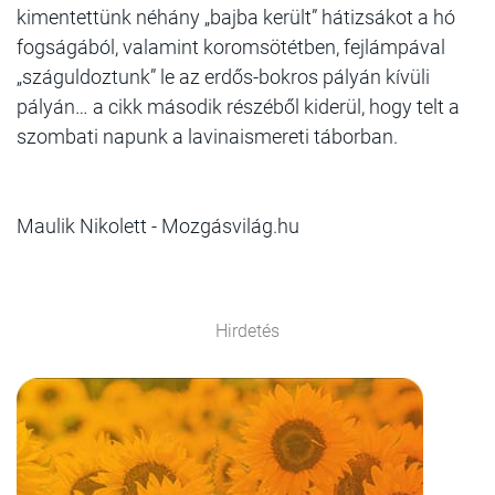
kimentettünk néhány „bajba került” hátizsákot a hó
fogságából, valamint koromsötétben, fejlámpával
„száguldoztunk” le az erdős-bokros pályán kívüli
pályán… a cikk második részéből kiderül, hogy telt a
szombati napunk a lavinaismereti táborban.
Maulik Nikolett - Mozgásvilág.hu
Hirdetés