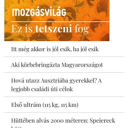
Ez is
tetszeni
fog
Itt még akkor is jól esik, ha jól esik
Aki körbebringázta Magyarországot
Hová utazz Ausztriába gyerekkel? A
legjobb családi úti célok
Első ultrám (115 kg, 115 km)
Hüttében alvás 2000 méteren: Speiereck