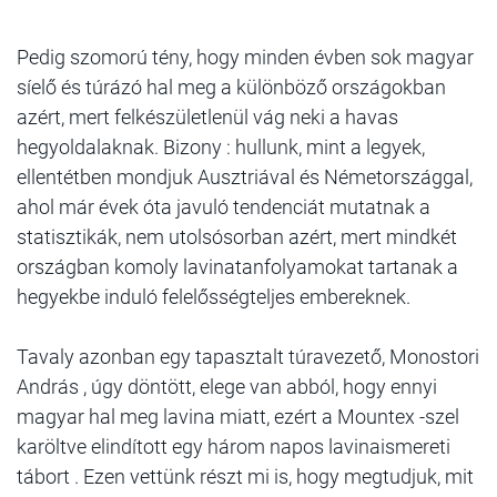
Pedig szomorú tény, hogy minden évben sok magyar
síelő és túrázó hal meg a különböző országokban
azért, mert felkészületlenül vág neki a havas
hegyoldalaknak. Bizony : hullunk, mint a legyek,
ellentétben mondjuk Ausztriával és Németországgal,
ahol már évek óta javuló tendenciát mutatnak a
statisztikák, nem utolsósorban azért, mert mindkét
országban komoly lavinatanfolyamokat tartanak a
hegyekbe induló felelősségteljes embereknek.
Tavaly azonban egy tapasztalt túravezető, Monostori
András , úgy döntött, elege van abból, hogy ennyi
magyar hal meg lavina miatt, ezért a Mountex -szel
karöltve elindított egy három napos lavinaismereti
tábort . Ezen vettünk részt mi is, hogy megtudjuk, mit