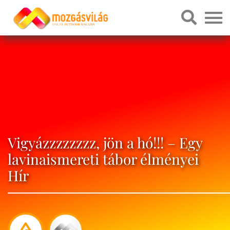
Vigyázzzzzzzz, jön a hó!!! – Egy
lavinaismereti tábor élményei
Hír