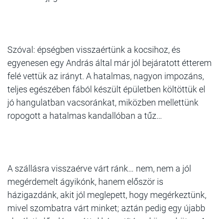
Szóval: épségben visszaértünk a kocsihoz, és
egyenesen egy András által már jól bejáratott étterem
felé vettük az irányt. A hatalmas, nagyon impozáns,
teljes egészében fából készült épületben költöttük el
jó hangulatban vacsoránkat, miközben mellettünk
ropogott a hatalmas kandallóban a tűz…
A szállásra visszaérve várt ránk… nem, nem a jól
megérdemelt ágyikónk, hanem először is
házigazdánk, akit jól meglepett, hogy megérkeztünk,
mivel szombatra várt minket; aztán pedig egy újabb