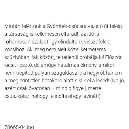
Miután felértünk a Gyömbér-csúcsra vezető út feléig,
a társaság is kellemesen elfáradt, az idő is
rohamosan szaladt, így elindultunk visszafelé a
kocsihoz. Aki még nem síelt közel kétméteres
szűzhóban, fák között, feltétlenül próbálja ki! Először
kicsit ijesztő, de amúgy hatalmas élmény, amikor
nem kiépített pályán száguldasz le a hegyről, hanem
a még érintetlen hótakaró alatt siklik el a léced! (Na jó,
azért csak óvatosan – mindig figyelj, merre
csúszkálsz, nehogy te indíts el egy lavinát!)
78665-04.jpg