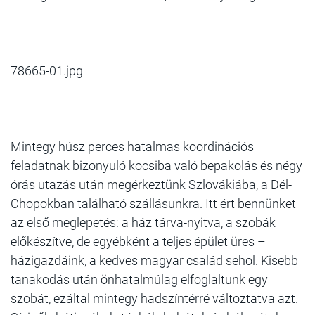
78665-01.jpg
Mintegy húsz perces hatalmas koordinációs
feladatnak bizonyuló kocsiba való bepakolás és négy
órás utazás után megérkeztünk Szlovákiába, a Dél-
Chopokban található szállásunkra. Itt ért bennünket
az első meglepetés: a ház tárva-nyitva, a szobák
előkészítve, de egyébként a teljes épület üres –
házigazdáink, a kedves magyar család sehol. Kisebb
tanakodás után önhatalmúlag elfoglaltunk egy
szobát, ezáltal mintegy hadszíntérré változtatva azt.