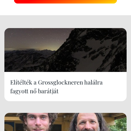
Elítélték a Grossglockneren halálra
fagyott nő barátját