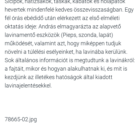
Sícipők, hátizsákok, táskák, kabátok és hólapátok
hevertek mindenfelé kedves összevisszaságban. Egy
fél órás ebédidő után elérkezett az első elméleti
oktatás ideje: András elmagyarázta az alapvető
lavinamentő eszközök (Pieps, szonda, lapát)
működését, valamint azt, hogy miképpen tudjuk
növelni a túlélési esélyeinket, ha lavinába kerülünk.
Sok általános információt is megtudtunk a lavinákról:
a fajtáit, mikor és hogyan alakulhatnak ki, és mit is
kezdjünk az illetékes hatóságok által kiadott
lavinajelentésekkel.
78665-02.jpg