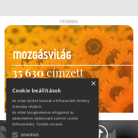
Hirdetés
35 630
címzett
heti motiváció
×
Cookie beállítások
Ne maradj le!
Az oldal sütiket használ a felhasználói élmény
fokozása céljából.
Az oldal böngészésével elfogadod az
adatvédelmi tájékoztató szerinti cookie
felhasználást.
Tovább olvasok
SZÜKSÉGES