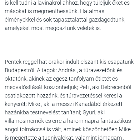
is kell tudni a lavinákról ahhoz, hogy túléljük őket és
másokat is megmenthessünk. Hatalmas
élményekkel és sok tapasztalattal gazdagodtunk,
amelyeket most megosztunk veletek is.
Péntek reggel hat órakor indult elszánt kis csapatunk
Budapestről. A tagok: András , a túravezetőnk és
oktatónk, akinek az egész tanfolyam ötletét és
megvalósítását köszönhetjük; Peti , aki Debrecenből
csatlakozott hozzánk, és túravezetéssel keresi a
kenyerét; Mike , aki a messzi Kanadából érkezett
hazánkba testnevelést tanítani; Gyuri, aki
villamosmérnök és erre a három napra fantasztikus
angol tolmáccsá is vált, aminek köszönhetően Mike
is megértette a tudnivalókat, valamint jómagam .