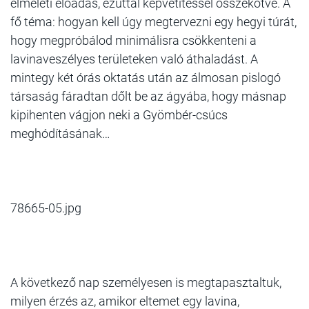
elméleti előadás, ezúttal képvetítéssel összekötve. A
fő téma: hogyan kell úgy megtervezni egy hegyi túrát,
hogy megpróbálod minimálisra csökkenteni a
lavinaveszélyes területeken való áthaladást. A
mintegy két órás oktatás után az álmosan pislogó
társaság fáradtan dőlt be az ágyába, hogy másnap
kipihenten vágjon neki a Gyömbér-csúcs
meghódításának…
78665-05.jpg
A következő nap személyesen is megtapasztaltuk,
milyen érzés az, amikor eltemet egy lavina,