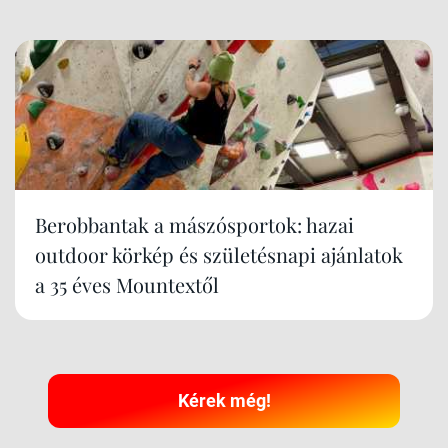
Berobbantak a mászósportok: hazai
outdoor körkép és születésnapi ajánlatok
a 35 éves Mountextől
Kérek még!