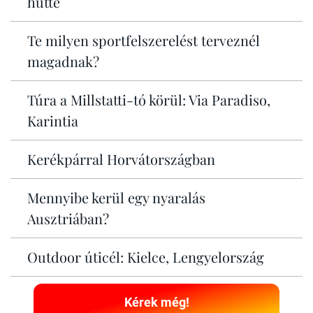
hütte
Te milyen sportfelszerelést terveznél
magadnak?
Túra a Millstatti-tó körül: Via Paradiso,
Karintia
Kerékpárral Horvátországban
Mennyibe kerül egy nyaralás
Ausztriában?
Outdoor úticél: Kielce, Lengyelország
Kérek még!