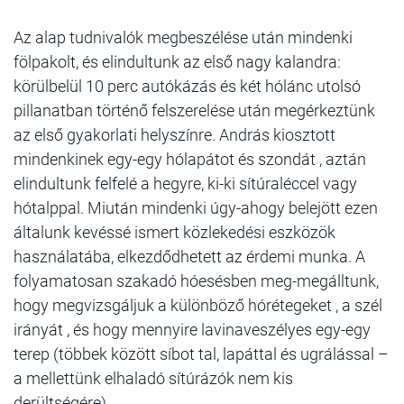
Az alap tudnivalók megbeszélése után mindenki
fölpakolt, és elindultunk az első nagy kalandra:
körülbelül 10 perc autókázás és két hólánc utolsó
pillanatban történő felszerelése után megérkeztünk
az első gyakorlati helyszínre. András kiosztott
mindenkinek egy-egy hólapátot és szondát , aztán
elindultunk felfelé a hegyre, ki-ki sítúraléccel vagy
hótalppal. Miután mindenki úgy-ahogy belejött ezen
általunk kevéssé ismert közlekedési eszközök
használatába, elkezdődhetett az érdemi munka. A
folyamatosan szakadó hóesésben meg-megálltunk,
hogy megvizsgáljuk a különböző hórétegeket , a szél
irányát , és hogy mennyire lavinaveszélyes egy-egy
terep (többek között síbot tal, lapáttal és ugrálással –
a mellettünk elhaladó sítúrázók nem kis
derültségére).