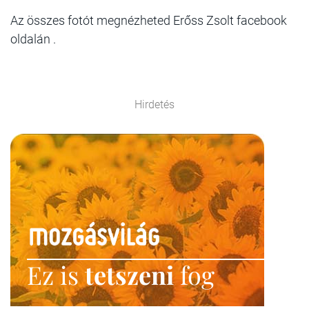
Az összes fotót megnézheted Erőss Zsolt facebook
oldalán .
Hirdetés
Ez is
tetszeni
fog