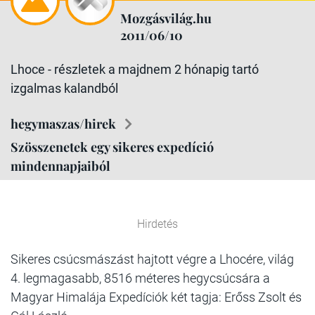
Mozgásvilág.hu
2011/06/10
Lhoce - részletek a majdnem 2 hónapig tartó
izgalmas kalandból
hegymaszas/hirek
Szösszenetek egy sikeres expedíció
mindennapjaiból
Hirdetés
Sikeres csúcsmászást hajtott végre a Lhocére, világ
4. legmagasabb, 8516 méteres hegycsúcsára a
Magyar Himalája Expedíciók két tagja: Erőss Zsolt és