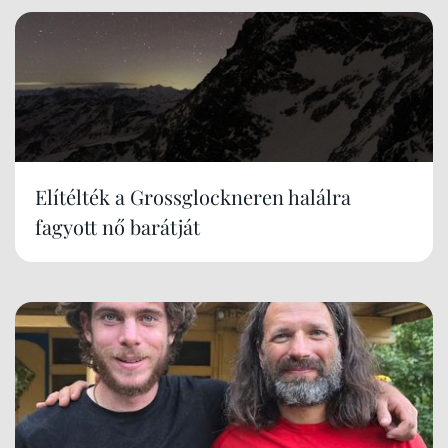
Elítélték a Grossglockneren halálra
fagyott nő barátját