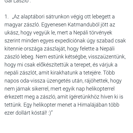
Gál László .
1. „Az alaptábori sátrunkon végig ott lebegett a
magyar zászló. Egyenesen Katmanduból jött az
ukász, hogy vegyük le, mert a Nepáli törvények
szerint minden egyes expedíciónak úgy szabad csak
kitennie országa zászlaját, hogy felette a Nepáli
zászló lebeg. Nem estünk kétségbe, visszaüzentünk,
hogy mi csak előkészítettük a terepet, és várjuk a
nepáli zászlót, amit kirakhatunk a tetejére. Több
napos oda-vissza üzengetés után, rájöhettek, hogy
nem járnak sikerrel, mert egyik nap helikopterrel
érkezett meg a zászló, amit ígéretünkhöz híven ki is
tettünk. Egy helikopter menet a Himalájában több
ezer dollárt kóstál! :)”