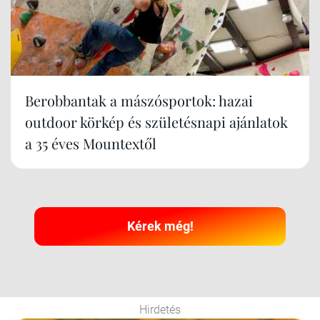
Berobbantak a mászósportok: hazai
outdoor körkép és születésnapi ajánlatok
a 35 éves Mountextől
Kérek még!
Hirdetés