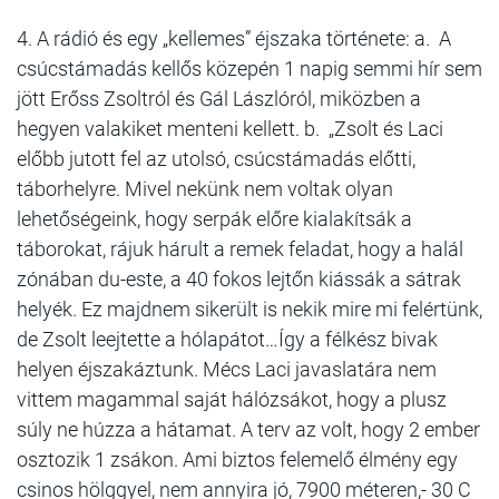
4. A rádió és egy „kellemes” éjszaka története: a. A
csúcstámadás kellős közepén 1 napig semmi hír sem
jött Erőss Zsoltról és Gál Lászlóról, miközben a
hegyen valakiket menteni kellett. b. „Zsolt és Laci
előbb jutott fel az utolsó, csúcstámadás előtti,
táborhelyre. Mivel nekünk nem voltak olyan
lehetőségeink, hogy serpák előre kialakítsák a
táborokat, rájuk hárult a remek feladat, hogy a halál
zónában du-este, a 40 fokos lejtőn kiássák a sátrak
helyék. Ez majdnem sikerült is nekik mire mi felértünk,
de Zsolt leejtette a hólapátot…Így a félkész bivak
helyen éjszakáztunk. Mécs Laci javaslatára nem
vittem magammal saját hálózsákot, hogy a plusz
súly ne húzza a hátamat. A terv az volt, hogy 2 ember
osztozik 1 zsákon. Ami biztos felemelő élmény egy
csinos hölggyel, nem annyira jó, 7900 méteren,- 30 C