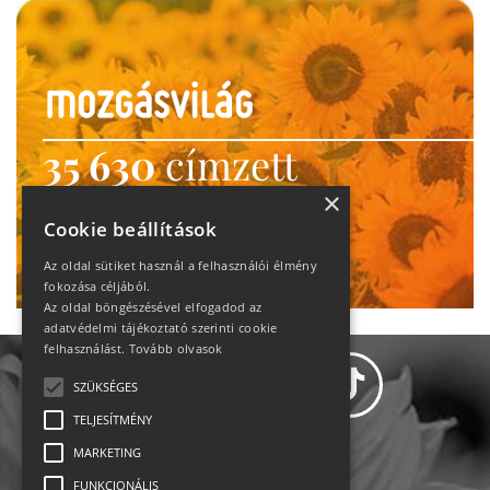
35 630
címzett
heti motiváció
×
Cookie beállítások
Ne maradj le!
Az oldal sütiket használ a felhasználói élmény
fokozása céljából.
Az oldal böngészésével elfogadod az
adatvédelmi tájékoztató szerinti cookie
felhasználást.
Tovább olvasok
SZÜKSÉGES
TELJESÍTMÉNY
MARKETING
Adatvédelem
FUNKCIONÁLIS