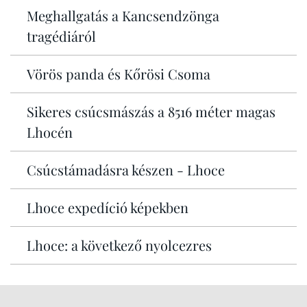
Meghallgatás a Kancsendzönga
tragédiáról
Vörös panda és Kőrösi Csoma
Sikeres csúcsmászás a 8516 méter magas
Lhocén
Csúcstámadásra készen - Lhoce
Lhoce expedíció képekben
Lhoce: a következő nyolcezres