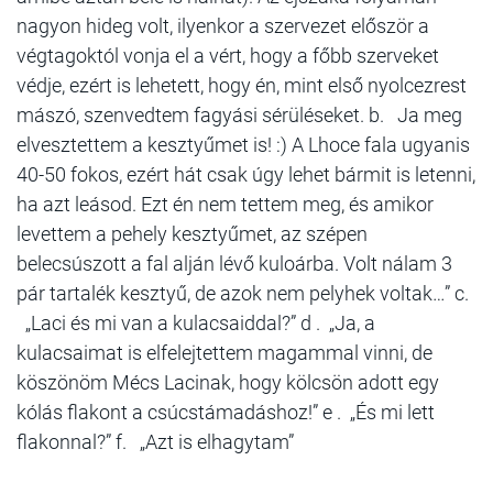
nagyon hideg volt, ilyenkor a szervezet először a
végtagoktól vonja el a vért, hogy a főbb szerveket
védje, ezért is lehetett, hogy én, mint első nyolcezrest
mászó, szenvedtem fagyási sérüléseket. b. Ja meg
elvesztettem a kesztyűmet is! :) A Lhoce fala ugyanis
40-50 fokos, ezért hát csak úgy lehet bármit is letenni,
ha azt leásod. Ezt én nem tettem meg, és amikor
levettem a pehely kesztyűmet, az szépen
belecsúszott a fal alján lévő kuloárba. Volt nálam 3
pár tartalék kesztyű, de azok nem pelyhek voltak…” c.
„Laci és mi van a kulacsaiddal?” d . „Ja, a
kulacsaimat is elfelejtettem magammal vinni, de
köszönöm Mécs Lacinak, hogy kölcsön adott egy
kólás flakont a csúcstámadáshoz!” e . „És mi lett
flakonnal?” f. „Azt is elhagytam”