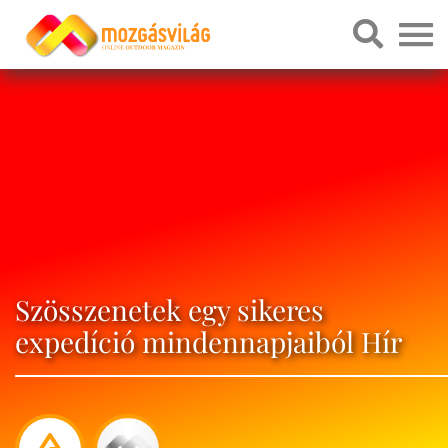
Szösszenetek egy sikeres
expedíció mindennapjaiból Hír