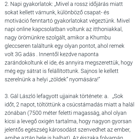
2. Napi gyakorlatok: „Mivel a rossz időjárás miatt
sokat kellett várnunk, különböző csapat- és
motiváció fenntartó gyakorlatokat végeztünk. Mivel
napi online kapcsolatban voltunk az itthoniakkal,
nagy örömünkre szolgált, amikor a Khumbu
gleccseren találtunk egy olyan pontot, ahol remek
volt 3G adás . Innentől kezdve naponta
zarándokoltunk el ide, és annyira megszerettük, hogy
még egy sátrat is felállítottunk. Sajnos le kellett
szerelnünk a helyi „zöldek” nyomására!”
3. Gál László lefagyott ujjainak története: a. „Sok
időt, 2 napot, töltöttünk a csúcstámadás miatt a halál
zónában (7500 méter feletti magasság, ahol olyan
kicsi a levegő oxigén tartalma, hogy nagyon gyorsan
jelentős egészség károsodást szenvedhet az ember,
amibe aztán bele is halhat). Az éjszaka folyamán