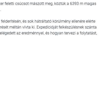
er feletti csúcsot mászott meg, köztük a 6393 m magas
.
felderítésén, és sok hátráltató körülmény ellenére elérte
sét méltán vívta ki. Expedícióját felkészülésnek szánta
égedett az eredménnyel, és hogyan tervezi a folytatást,