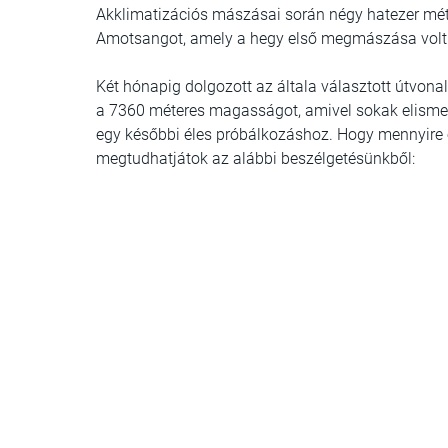
Akklimatizációs mászásai során négy hatezer mét
Amotsangot, amely a hegy első megmászása volt
Két hónapig dolgozott az általa választott útvonal 
a 7360 méteres magasságot, amivel sokak elismeré
egy későbbi éles próbálkozáshoz. Hogy mennyire el
megtudhatjátok az alábbi beszélgetésünkből: