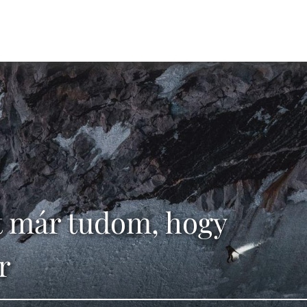
t már tudom, hogy
r