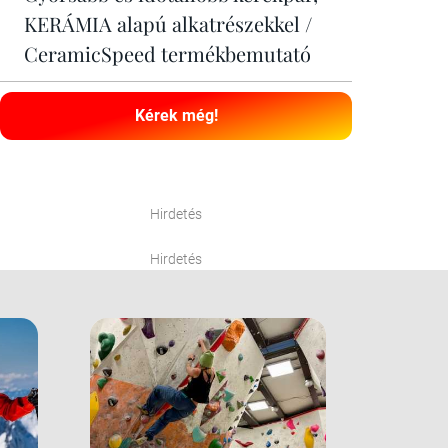
KERÁMIA alapú alkatrészekkel /
CeramicSpeed termékbemutató
Kérek még!
Hirdetés
Hirdetés