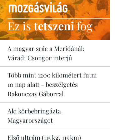
Ez is
tetszeni
fog
A magyar srác a Meridánál:
Váradi Csongor interjú
Több mint 1200 kilométert futni
10 nap alatt - beszélgetés
Rakonczay Gáborral
Aki körbebringázta
Magyarországot
Első ultrám (115 kg, 115 km)