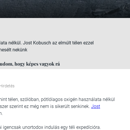
ata nélkül. Jost Kobusch az elmúlt télen ezzel
 mesélt nekünk
tudom, hogy képes vagyok rá
Hirdetés
nt télen, szólóban, pótlólagos oxigén használata nélkül
szer szerint ez még nem is sikerült senkinek.
Jost
n.
 igencsak unortodox indulás egy téli expedícióra.