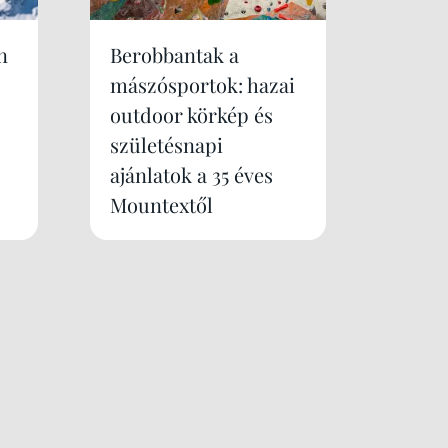
n
Berobbantak a
mászósportok: hazai
outdoor körkép és
születésnapi
ajánlatok a 35 éves
Mountextől