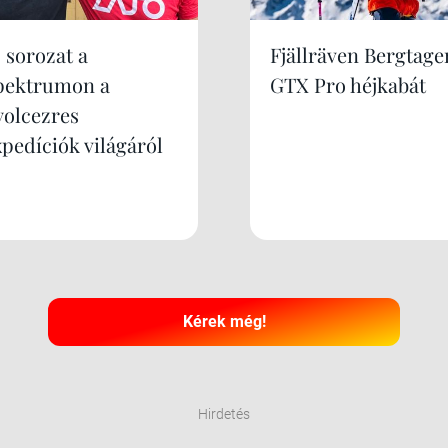
 sorozat a
Fjällräven Bergtage
pektrumon a
GTX Pro héjkabát
yolcezres
xpedíciók világáról
Kérek még!
Hirdetés