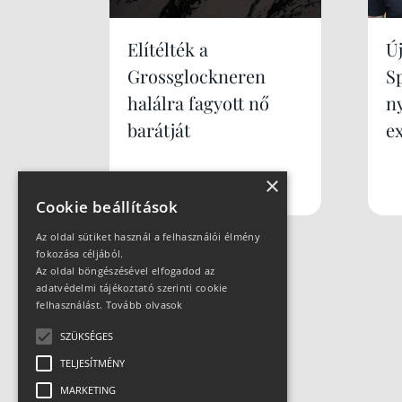
Elítélték a
Új
Grossglockneren
S
halálra fagyott nő
n
barátját
e
×
Cookie beállítások
Az oldal sütiket használ a felhasználói élmény
fokozása céljából.
Az oldal böngészésével elfogadod az
adatvédelmi tájékoztató szerinti cookie
felhasználást.
Tovább olvasok
SZÜKSÉGES
TELJESÍTMÉNY
MARKETING