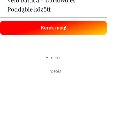
Poddąbie között
Kérek még!
Hirdetés
Hirdetés