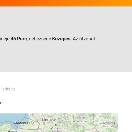
tideje
45 Perc
, nehézsége
Közepes
. Az útvonal
n
Hirdetés
en