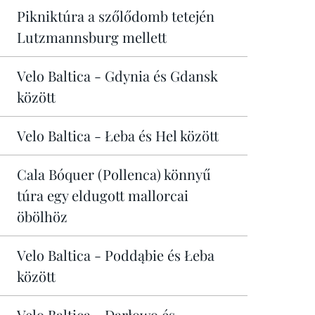
Pikniktúra a szőlődomb tetején
Lutzmannsburg mellett
Velo Baltica - Gdynia és Gdansk
között
Velo Baltica - Łeba és Hel között
Cala Bóquer (Pollenca) könnyű
túra egy eldugott mallorcai
öbölhöz
Velo Baltica - Poddąbie és Łeba
között
Velo Baltica - Darłowo és