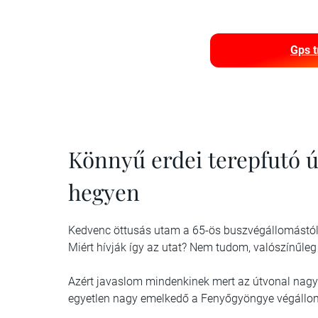
Gps t
Könnyű erdei terepfutó 
hegyen
Kedvenc öttusás utam a 65-ös buszvégállomástól i
Miért hívják így az utat? Nem tudom, valószínűle
Azért javaslom mindenkinek mert az útvonal nagy 
egyetlen nagy emelkedő a Fenyőgyöngye végállomás