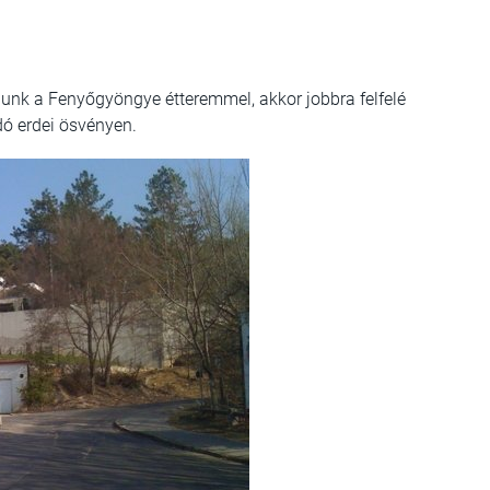
nk a Fenyőgyöngye étteremmel, akkor jobbra felfelé
dó erdei ösvényen.