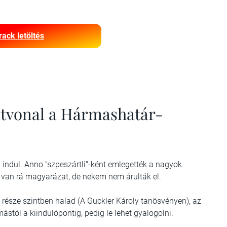
rack letöltés
útvonal a Hármashatár-
ndul. Anno "szpeszártli"-ként emlegették a nagyok.
g van rá magyarázat, de nekem nem árulták el.
része szintben halad (A Guckler Károly tanösvényen), az
tól a kiindulópontig, pedig le lehet gyalogolni.