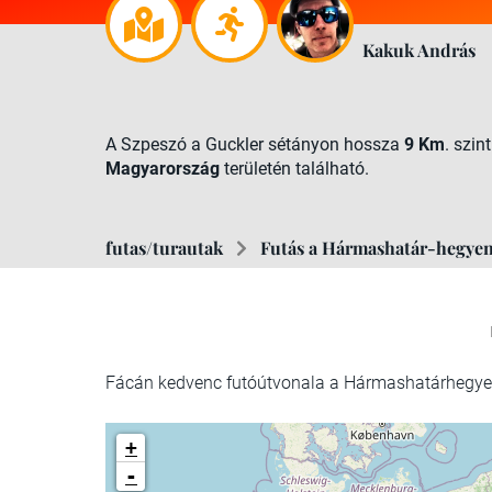
Kakuk András
A Szpeszó a Guckler sétányon hossza
9 Km
. szin
Magyarország
területén található.
futas/turautak
Futás a Hármashatár-hegye
Fácán kedvenc futóútvonala a Hármashatárhegy
+
-