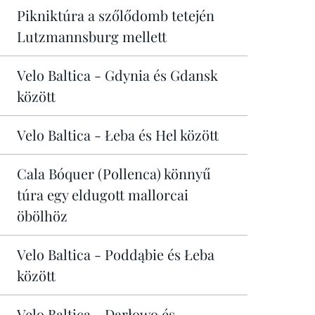
Pikniktúra a szőlődomb tetején
Lutzmannsburg mellett
Velo Baltica - Gdynia és Gdansk
között
Velo Baltica - Łeba és Hel között
Cala Bóquer (Pollenca) könnyű
túra egy eldugott mallorcai
öbölhöz
Velo Baltica - Poddąbie és Łeba
között
Velo Baltica - Darłowo és