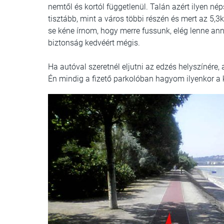
nemtől és kortól függetlenül. Talán azért ilyen nép
tisztább, mint a város többi részén és mert az 5,3k
se kéne írnom, hogy merre fussunk, elég lenne an
biztonság kedvéért mégis.
Ha autóval szeretnél eljutni az edzés helyszínére, 
Én mindig a fizető parkolóban hagyom ilyenkor a k