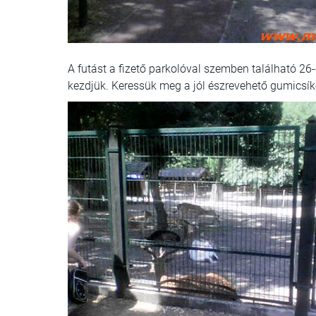
A futást a fizető parkolóval szemben található 26-
kezdjük. Keressük meg a jól észrevehető gumicsíko