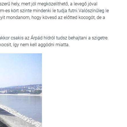
szerű hely, mert jól megközelíthető, a levegő jóval
m-es kört szinte mindenki le tudja futni.Valószínűleg le
nyit mondanom, hogy kövesd az előtted kocogót, de a
akkor csakis az Árpád hídról tudsz behajtani a szigetre.
ocsit, így nem kell aggódni miatta.