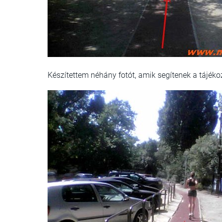
Készítettem néhány fotót, amik segítenek a tájék