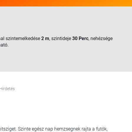
nal szintemelkedése
2 m
, szintideje
30 Perc
, nehézsége
ható.
Hirdetés
tsziget. Szinte egész nap hemzsegnek rajta a futók,