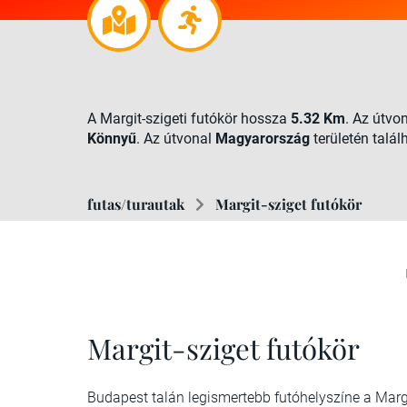
A Margit-szigeti futókör hossza
5.32 Km
. Az útvo
Könnyű
. Az útvonal
Magyarország
területén talál
futas/turautak
Margit-sziget futókör
Margit-sziget futókör
Budapest talán legismertebb futóhelyszíne a Margi