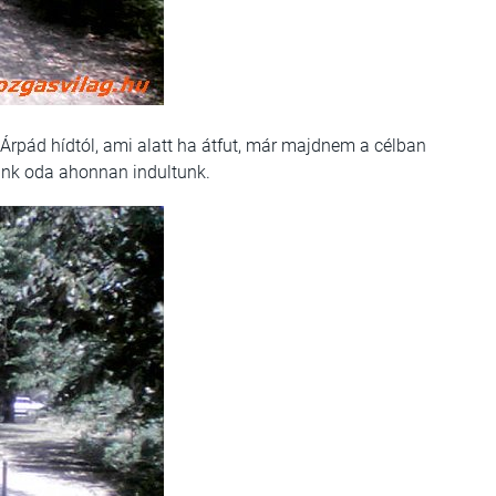
Árpád hídtól, ami alatt ha átfut, már majdnem a célban
ünk oda ahonnan indultunk.