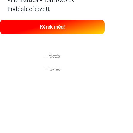
Poddąbie között
Kérek még!
Hirdetés
Hirdetés