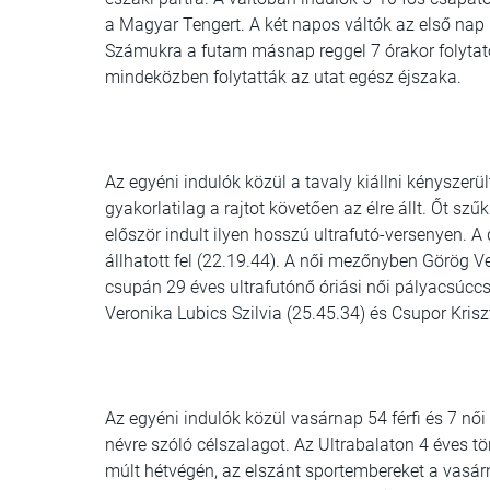
a Magyar Tengert. A két napos váltók az első nap B
Számukra a futam másnap reggel 7 órakor folytatód
mindeközben folytatták az utat egész éjszaka.
Az egyéni indulók közül a tavaly kiállni kényszerült
gyakorlatilag a rajtot követően az élre állt. Őt sz
először indult ilyen hosszú ultrafutó-versenyen. 
állhatott fel (22.19.44). A női mezőnyben Görög Ve
csupán 29 éves ultrafutónő óriási női pályacsúcc
Veronika Lubics Szilvia (25.45.34) és Csupor Kris
Az egyéni indulók közül vasárnap 54 férfi és 7 női 
névre szóló célszalagot. Az Ultrabalaton 4 éves tö
múlt hétvégén, az elszánt sportembereket a vasárna