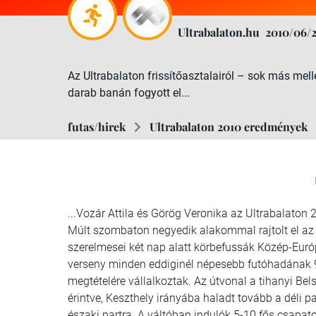
Ultrabalaton.hu
2010/06/
Az Ultrabalaton frissítőasztalairól – sok más mell
darab banán fogyott el...
futas/hirek
Ultrabalaton 2010 eredmények
...Vozár Attila és Görög Veronika az Ultrabalaton 
Múlt szombaton negyedik alakommal rajtolt el az
szerelmesei két nap alatt körbefussák Közép-Eur
verseny minden eddiginél népesebb futóhadának 9
megtételére vállalkoztak. Az útvonal a tihanyi Bels
érintve, Keszthely irányába haladt tovább a déli p
északi partra. A váltóban indulók 5-10 fős csapat