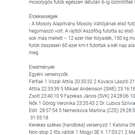
mosolygós futók egészen délután 6-ig özönlöttek b
Érdekességek
- A Mosoly Alapítvány Mosoly Váltójának első futó
hegymászó volt. A rajttól Aszófőig futotta az első 
sok más mellett – 12 ezer liter folyadék, 150 kg m
futók összesen 60 ezer km-t futottak a két nap al
meg.
Eredmények
Egyéni versenyzők
Férfiak 1 Vozár Attila 20:30:32 2 Kovács László 21
Attila 22:33:39 5 Mikael Andersson (SWE) 23:16:1
Zsolt 23:40:10 9 Fazekas János (SVK) 24:28:06 1
Nők 1 Görög Veronika 23:35:43 2 Dr. Lubics Szilvi
Edit 28:57:54 5 Nemeckova Martina (CZE) 29:28:5
31:55:18
Kerekes székes (handbike) versenyző 1 Katona Ot
Non-stop 2 fős váltók 1 Mogyi SE II. 17:03:21 2 Ma