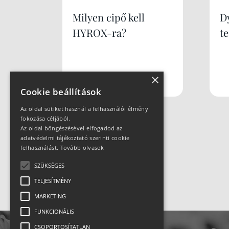
Milyen cipő kell
Dy
HYROX-ra?
te
×
Cookie beállítások
Az oldal sütiket használ a felhasználói élmény
fokozása céljából.
Az oldal böngészésével elfogadod az
adatvédelmi tájékoztató szerinti cookie
felhasználást.
Tovább olvasok
SZÜKSÉGES
TELJESÍTMÉNY
MARKETING
FUNKCIONÁLIS
CSOPORTOSÍTATLAN