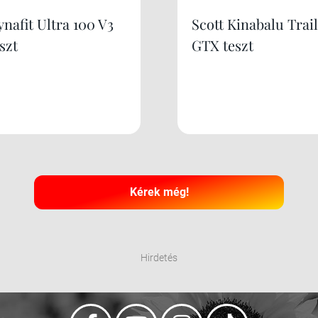
nafit Ultra 100 V3
Scott Kinabalu Trail
szt
GTX teszt
Kérek még!
Hirdetés