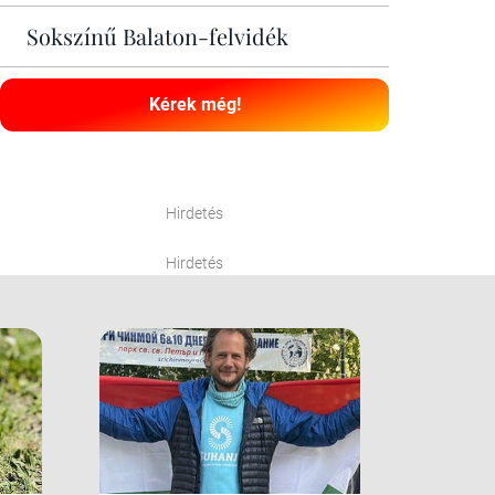
Sokszínű Balaton-felvidék
Kérek még!
Hirdetés
Hirdetés