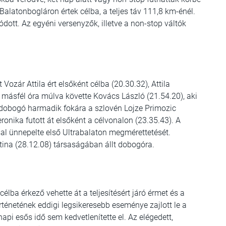
alatonbogláron értek célba, a teljes táv 111,8 km-énél.
ott. Az egyéni versenyzők, illetve a non-stop váltók
 Vozár Attila ért elsőként célba (20.30.32), Attila
űk másfél óra múlva követte Kovács László (21.54.20), aki
A dobogó harmadik fokára a szlovén Lojze Primozic
ronika futott át elsőként a célvonalon (23.35.43). A
sal ünnepelte első Ultrabalaton megmérettetését.
ztina (28.12.08) társaságában állt dobogóra.
célba érkező vehette át a teljesítésért járó érmet és a
rténetének eddigi legsikeresebb eseménye zajlott le a
pi esős idő sem kedvetlenítette el. Az elégedett,