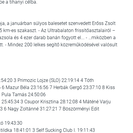
e a tihanyi célba.
ja, a januárban súlyos balesetet szenvedett Erőss Zsolt
5 km-es szakaszt. - Az Ultrabalaton frissítőasztalairól –
azsola és 4 ezer darab banán fogyott el... - …miközben a
att. - Mindez 200 lelkes segítő közreműködésével valósult
:54:20 3 Primozic Lojze (SLO) 22:19:14 4 Tóth
6 6 Mazur Béla 23:16:56 7 Herbák Gergő 23:37:10 8 Kiss
0 Pula Tamás 24:50:06
a 25:45:34 3 Csupor Krisztina 28:12:08 4 Máténé Varju
3 6 Nagy Zoltánné 31:27:21 7 Böszörményi Edit
tó 19:43:30
tildka 18:41:01 3 Self Sucking Club I. 19:11:43