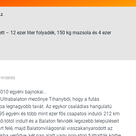
22
ett – 12 ezer liter folyadék, 150 kg mazsola és 4 ezer
Hirdetés
2010 egyéni bajnokai...
 Ultrabalaton mezőnye Tihanyból, hogy a futás
ópa legnagyobb tavát. Az egykor családias hangulatú
5 egyéni és több mint ezer fős csapatos indulói 212 km
ő-tótól indult és a Balaton felvidék legszebb településeit
art felé, majd Balatonvilágosnál visszakanyarodott az
okba verődve, két nap alatt vagy non-stop futhatták körbe