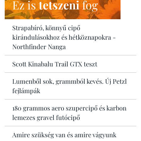
Ez is
tetszeni
fog
Strapabíró, könnyű cipő
kirándulásokhoz és hétköznapokra -
Northfinder Nanga
Scott Kinabalu Trail GTX teszt
Lumenből sok, grammból kevés. Új Petzl
fejlámpák
180 grammos aero szupercipő és karbon
lemezes gravel futócipő
Amire szükség van és amire vágyunk