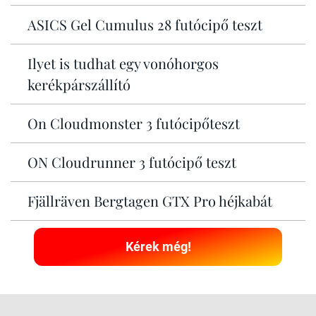
ASICS Gel Cumulus 28 futócipő teszt
Ilyet is tudhat egy vonóhorgos
kerékpárszállító
On Cloudmonster 3 futócipőteszt
ON Cloudrunner 3 futócipő teszt
Fjällräven Bergtagen GTX Pro héjkabát
Kérek még!