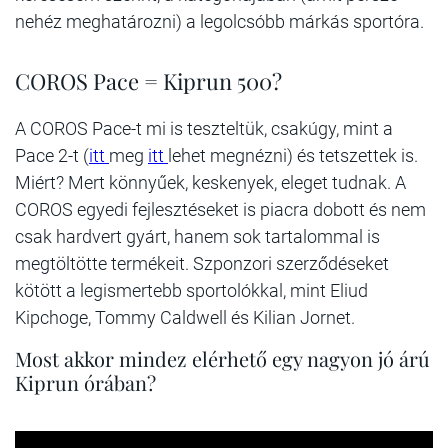
nehéz meghatározni) a legolcsóbb márkás sportóra.
COROS Pace = Kiprun 500?
A COROS Pace-t mi is teszteltük, csakúgy, mint a
Pace 2-t (
itt
meg
itt
lehet megnézni) és tetszettek is.
Miért? Mert könnyűek, keskenyek, eleget tudnak. A
COROS egyedi fejlesztéseket is piacra dobott és nem
csak hardvert gyárt, hanem sok tartalommal is
megtöltötte termékeit. Szponzori szerződéseket
kötött a legismertebb sportolókkal, mint Eliud
Kipchoge, Tommy Caldwell és Kilian Jornet.
Most akkor mindez elérhető egy nagyon jó árú
Kiprun órában?