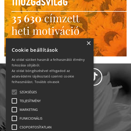
35 630
címzett
heti motiváció
Ne maradj le!
×
Cookie beállítások
Az oldal sütiket használ a felhasználói élmény
fokozása céljából.
Az oldal böngészésével elfogadod az
adatvédelmi tájékoztató szerinti cookie
felhasználást.
Tovább olvasok
SZÜKSÉGES
Adatvédelem
TELJESÍTMÉNY
MARKETING
Állásajánlatok
FUNKCIONÁLIS
Impresszum-kapcsolat
CSOPORTOSÍTATLAN