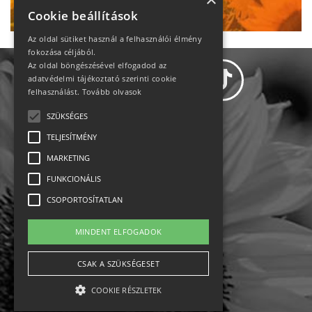
Cookie beállítások
Az oldal sütiket használ a felhasználói élmény
fokozása céljából.
Az oldal böngészésével elfogadod az
adatvédelmi tájékoztató szerinti cookie
felhasználást.
Tovább olvasok
SZÜKSÉGES
Adatvédelem
TELJESÍTMÉNY
MARKETING
Állásajánlatok
FUNKCIONÁLIS
Impresszum-kapcsolat
CSOPORTOSÍTATLAN
Jogi nyilatkozat
MINDENT ELFOGADOK
Rólunk
CSAK A SZÜKSÉGESET
COOKIE RÉSZLETEK
English