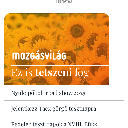
Hirdetés
Ez is
tetszeni
fog
Nyúlcipőbolt road show 2025
Jelentkezz Tacx görgő tesztnapra!
Pedelec teszt napok a XVIII. Bükk