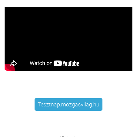
Tesztnap.mozgasvilag.hu