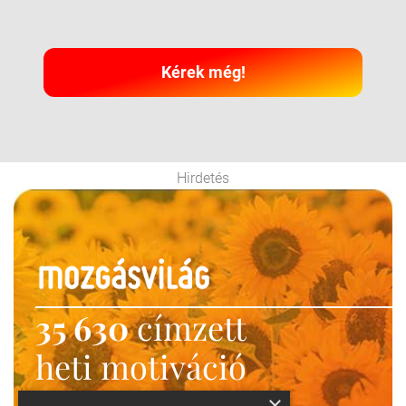
Kérek még!
Hirdetés
35 630
címzett
heti motiváció
Ne maradj le!
×