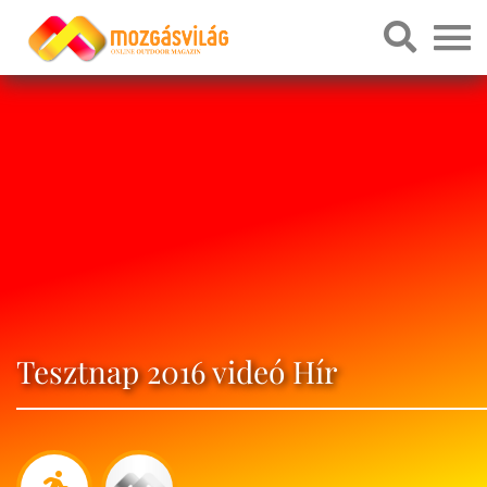
Tesztnap 2016 videó Hír