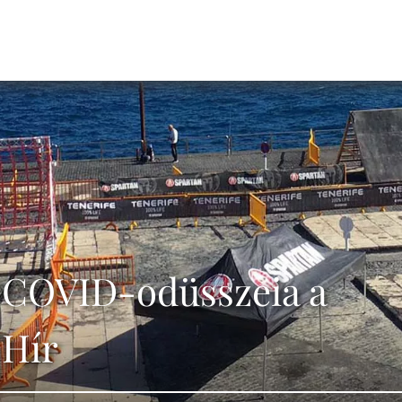
t COVID-odüsszeia a
 Hír