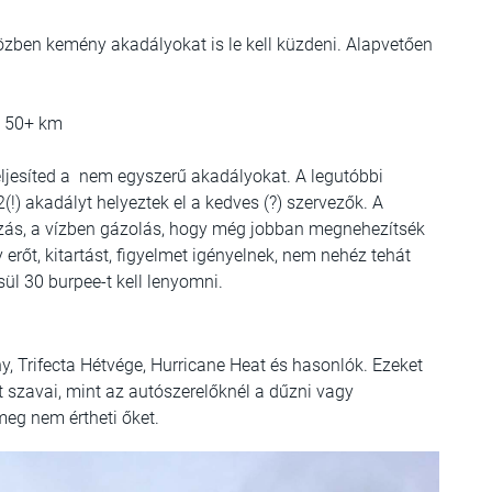
közben kemény akadályokat is le kell küzdeni. Alapvetően
: 50+ km
eljesíted a nem egyszerű akadályokat. A legutóbbi
!) akadályt helyeztek el a kedves (?) szervezők. A
zás, a vízben gázolás, hogy még jobban megnehezítsék
erőt, kitartást, figyelmet igényelnek, nem nehéz tehát
sül 30 burpee-t kell lenyomni.
, Trifecta Hétvége, Hurricane Heat és hasonlók. Ezeket
 szavai, mint az autószerelőknél a dűzni vagy
meg nem értheti őket.