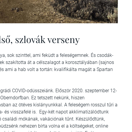
lső, szlovák verseny
lya, sok szinttel, ami feküdt a feleségemnek. És csodák-
k szakította át a célszalagot a korosztályában (sajnos
s ami a hab volt a tortán: kvalifikálta magát a Spartan
ógrádi COVID-odüsszeiánk. Először 2020. szeptember 12-
Oberndorfban. Ez tetszett nekünk, hiszen
sban az ötéves kislányunkkal. A feleségem rosszul tűri a
a- és visszafelé is. Egy-két napot akklimatizálódtunk
Jó családi mókának, vakációnak tűnt. Készülődtünk,
büdzsénk nehezen bírta volna el a költségeket, online