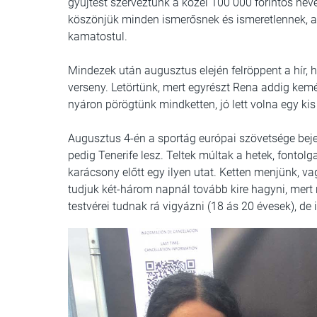
gyűjtést szerveztünk a közel 100 000 forintos nevez
köszönjük minden ismerősnek és ismeretlennek, ak
kamatostul.
Mindezek után augusztus elején felröppent a hír,
verseny. Letörtünk, mert egyrészt Rena addig ke
nyáron pörögtünk mindketten, jó lett volna egy kis 
Augusztus 4-én a sportág európai szövetsége bejele
pedig Tenerife lesz. Teltek múltak a hetek, fontolg
karácsony előtt egy ilyen utat. Ketten menjünk, 
tudjuk két-három napnál tovább kire hagyni, mert 
testvérei tudnak rá vigyázni (18 ás 20 évesek), d