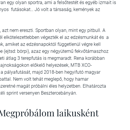
van egy olyan sportra, ami a felsőtestét és egyéb izmait is
ányos futásokat… Jó volt a társaság, kemények az
azt nem ereszti. Sportban olyan, mint egy pitbull. A
nél elkötelezettebben végezték el az edzésmunkát és a
k, amiket az edzésnapoktól függetlenül végre kell
e (ejtsd: börpi), azaz egy négyütemű fekvőtámaszhoz
heti átlag 3 terepfutás is megmaradt. Rena korábban
 bajnokságokon előkelő helyezések, MTB XCO-
 a pályafutását, majd 2018-ben hegyifutó magyar
apattal. Nem volt tehát meglepő, hogy hamar
zeretné magát próbálni éles helyzetben. Elhatározta
téli sprint versenyen Besztercebányán.
? Megpróbálom laikusként