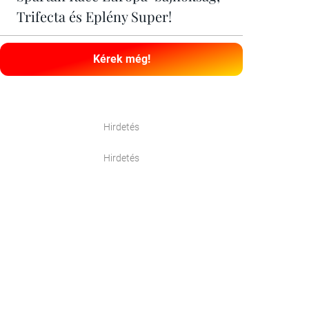
Trifecta és Eplény Super!
Kérek még!
Hirdetés
Hirdetés