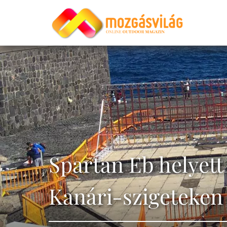
Spartan Eb helyet
Kanári-szigeteken