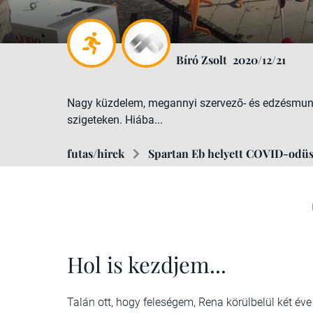
Bíró Zsolt
2020/12/21
Nagy küzdelem, megannyi szervező- és edzésmunka
szigeteken. Hiába...
futas/hirek
Spartan Eb helyett COVID-odüss
Hol is kezdjem...
Talán ott, hogy feleségem, Rena körülbelül két éve