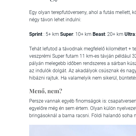
Egy olyan terepfutóverseny, ahol a futás mellett, 
négy távon lehet indulni:
Sprint
: 5+ km
Super
: 10+ km
Beast
: 20+ km
Ultra
Tehát lefutod a távodnak megfelelő kilométert + t
veszprémi Super futam 11 km-es távján például 32(
pályán melegebb időben rendszeres a sárban kús
az indulók dolgát. Az akadályok csúsznak és nagy 
hibázni rajtuk. Ha valamelyik nem sikerül, bünteté
Menő, nem?
Persze vannak egyéb finomságok is: csapatverseny
egyelőre még én sem értem. Olyan külön nyelvezet
bringásoknál a barna racsni. Földi halandó soha 