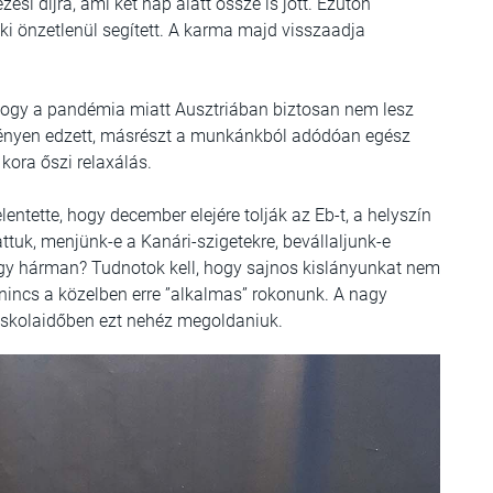
ési díjra, ami két nap alatt össze is jött. Ezúton
i önzetlenül segített. A karma majd visszaadja
 hogy a pandémia miatt Ausztriában biztosan nem lesz
ményen edzett, másrészt a munkánkból adódóan egész
kora őszi relaxálás.
ntette, hogy december elejére tolják az Eb-t, a helyszín
attuk, menjünk-e a Kanári-szigetekre, bevállaljunk-e
vagy hárman? Tudnotok kell, hogy sajnos kislányunkat nem
nincs a közelben erre ”alkalmas” rokonunk. A nagy
e iskolaidőben ezt nehéz megoldaniuk.