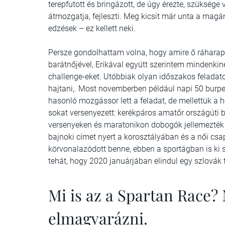
terepfutott és bringázott, de úgy érezte, szüksége 
átmozgatja, fejleszti. Meg kicsit már unta a mag
edzések – ez kellett neki.
Persze gondolhattam volna, hogy amire ő ráharap, 
barátnőjével, Erikával együtt szerintem mindenki
challenge-eket. Utóbbiak olyan időszakos feladato
hajtani,. Most novemberben például napi 50 burpe
hasonló mozgássor lett a feladat, de mellettük a 
sokat versenyezett: kerékpáros amatőr országúti
versenyeken és maratonikon dobogók jellemezték
bajnoki címet nyert a korosztályában és a női cs
körvonalazódott benne, ebben a sportágban is ki s
tehát, hogy 2020 januárjában elindul egy szlovák 
Mi is az a Spartan Race
elmagyarázni.