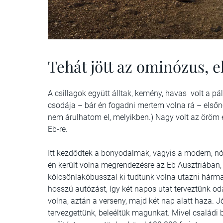
Tehát jött az ominózus, e
A csillagok együtt álltak, kemény, havas volt a pá
csodája – bár én fogadni mertem volna rá – elsőne
nem árulhatom el, melyikben.) Nagy volt az öröm é
Eb-re.
Itt kezdődtek a bonyodalmak, vagyis a modern, n
én került volna megrendezésre az Eb Ausztriában, 
kölcsönlakóbusszal ki tudtunk volna utazni hárma
hosszú autózást, így két napos utat terveztünk od
volna, aztán a verseny, majd két nap alatt haza. 
tervezgettünk, beleéltük magunkat. Mivel családi 