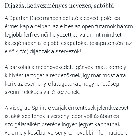
Díjazás, kedvezményes nevezés, satöbbi
A Spartan Race minden befutója egyedi polót és
érmet kap a célban, az elit és az open futamok három
legjobb férfi és női helyezettjét, valamint mindkét
kategóriában a legjobb csapatokat (csapatonként az
első 4 főt) díjazzák a szervezők!
A parkolás a megnövekedett igények miatt komoly
kihívást tartogat a rendezőknek, így már most arra
kérik az eseményre látogatókat, hogy lehetőség
szerint telekocsival érkezzenek.
A Visegrád Sprintre várják önkéntesek jelentkezését
is, akik segítenek a verseny lebonyolításában és
szolgálataikért cserébe ingyen jegyet kaphatnak
valamely későbbi versenyre. További információért