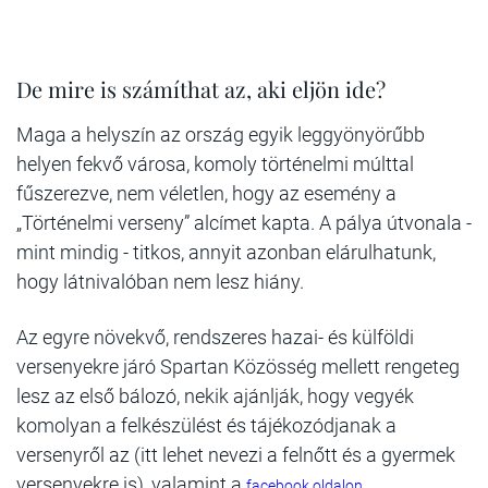
De mire is számíthat az, aki eljön ide?
Maga a helyszín az ország egyik leggyönyörűbb
helyen fekvő városa, komoly történelmi múlttal
fűszerezve, nem véletlen, hogy az esemény a
„Történelmi verseny” alcímet kapta. A pálya útvonala -
mint mindig - titkos, annyit azonban elárulhatunk,
hogy látnivalóban nem lesz hiány.
Az egyre növekvő, rendszeres hazai- és külföldi
versenyekre járó Spartan Közösség mellett rengeteg
lesz az első bálozó, nekik ajánlják, hogy vegyék
komolyan a felkészülést és tájékozódjanak a
versenyről az (itt lehet nevezi a felnőtt és a gyermek
versenyekre is), valamint a
.
facebook oldalon