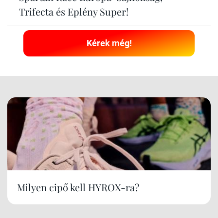
Trifecta és Eplény Super!
Kérek még!
Milyen cipő kell HYROX-ra?