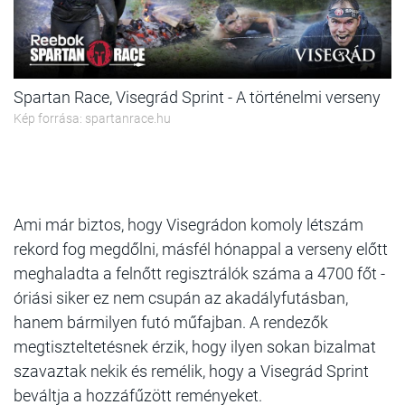
Spartan Race, Visegrád Sprint - A történelmi verseny
Kép forrása: spartanrace.hu
Ami már biztos, hogy Visegrádon komoly létszám
rekord fog megdőlni, másfél hónappal a verseny előtt
meghaladta a felnőtt regisztrálók száma a 4700 főt -
óriási siker ez nem csupán az akadályfutásban,
hanem bármilyen futó műfajban. A rendezők
megtiszteltetésnek érzik, hogy ilyen sokan bizalmat
szavaztak nekik és remélik, hogy a Visegrád Sprint
beváltja a hozzáfűzött reményeket.