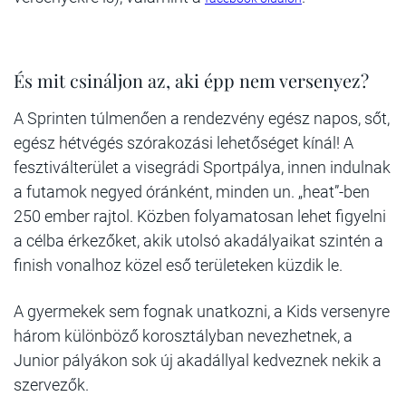
És mit csináljon az, aki épp nem versenyez?
A Sprinten túlmenően a rendezvény egész napos, sőt,
egész hétvégés szórakozási lehetőséget kínál! A
fesztiválterület a visegrádi Sportpálya, innen indulnak
a futamok negyed óránként, minden un. „heat”-ben
250 ember rajtol. Közben folyamatosan lehet figyelni
a célba érkezőket, akik utolsó akadályaikat szintén a
finish vonalhoz közel eső területeken küzdik le.
A gyermekek sem fognak unatkozni, a Kids versenyre
három különböző korosztályban nevezhetnek, a
Junior pályákon sok új akadállyal kedveznek nekik a
szervezők.