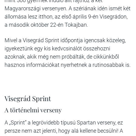
mint 500 gyermek induló állt rajthoz a két
Magyarországi versenyen. A szériának idén ismét két
állomása lesz itthon, az első április 9-én Visegrádon,
a második október 22-én Tokajban.
Mivel a Visegrád Sprint időpontja igencsak közeleg,
igyekeztünk egy kis kedvcsinálót összehozni
azoknak, akik még nem próbálták, de cikkünkből
hasznos információkat nyerhetnek a rutinosabbak is.
Visegrád Sprint
A történelmi verseny
A „Sprint” a legrövidebb típusú Spartan verseny, ez
persze nem azt jelenti, hogy alá kellene becsülni! A