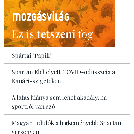
Ez is
tetszeni
fog
Spártai "Papik"
Spartan Eb helyett COVID-odüsszeia a
Kanári-szigeteken
A látás hiánya sem lehet akadály, ha
sportról van szó
Magyar indulók a legkeményebb Spartan
versenyen