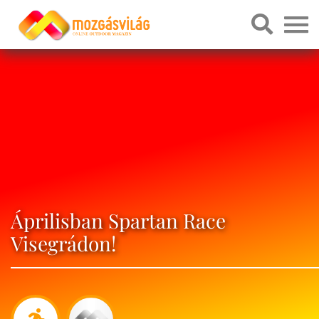
Áprilisban Spartan Race
Visegrádon!