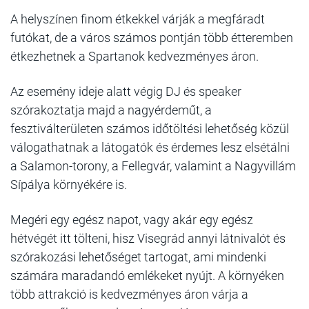
A helyszínen finom étkekkel várják a megfáradt
futókat, de a város számos pontján több étteremben
étkezhetnek a Spartanok kedvezményes áron.
Az esemény ideje alatt végig DJ és speaker
szórakoztatja majd a nagyérdeműt, a
fesztiválterületen számos időtöltési lehetőség közül
válogathatnak a látogatók és érdemes lesz elsétálni
a Salamon-torony, a Fellegvár, valamint a Nagyvillám
Sípálya környékére is.
Megéri egy egész napot, vagy akár egy egész
hétvégét itt tölteni, hisz Visegrád annyi látnivalót és
szórakozási lehetőséget tartogat, ami mindenki
számára maradandó emlékeket nyújt. A környéken
több attrakció is kedvezményes áron várja a