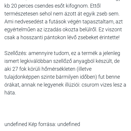
kb 20 perces csendes esőt kifognom. Ettől
természetesen sehol nem ázott át egyik zseb sem.
Ami nedvesedést a futások végén tapasztaltam, azt
egyértelműen az izzadás okozta belülről. Ez viszont
csak a hosszanti pántokon lévő zsebeket érintette!
Szellőzés: amennyire tudom, ez a termék a jelenleg
ismert legkiválóbban szellőző anyagból készült, de
aki 27 fok körüli hőmérsékleten (illetve
tulajdonképpen szinte bármilyen időben) fut benne
órákat, annak ne legyenek illúziói: csurom vizes lesz a
háta.
undefined Kép forrása: undefined