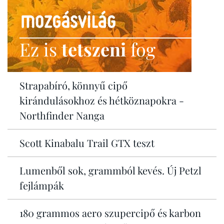
Ez is
tetszeni
fog
Strapabíró, könnyű cipő
kirándulásokhoz és hétköznapokra -
Northfinder Nanga
Scott Kinabalu Trail GTX teszt
Lumenből sok, grammból kevés. Új Petzl
fejlámpák
180 grammos aero szupercipő és karbon