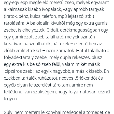
egy-egy épp megfelelő méretű zseb, melyek egyaránt
alkalmasak kisebb ivópalack, vagy apróbb tárgyak
(iratok, pénz, kulcs, telefon, mp3 lejátszó, stb.)
tárolására. A baloldalin kívülről még egy extra gumis
zsebet is elhelyeztek. Oldalt, derékmagasságban egy-
egy gumírozott zseb található, melyek szintén
kreatívan használhatók, bár ezek – ellentétben az
előbb említettekkel – nem zárhatók. Hátul található a
folyadéktartály zsebe , mely dupla rekeszes, plusz
egy extra kis belső zseb felül, valamint két másik
cipzáros zseb : az egyik nagyobb, a másik kisebb. Én
ezekben tartalék ruházatot, nedves törlőkendőt és
egyéb olyan felszerelést tároltam, amire nem
feltétlenül van szükségem, hogy folyamatosan kéznél
legyen.
Súly: nem mértem le konyhai mérleggel a tömegét, de