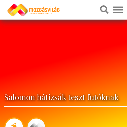
Salomon hátizsák teszt futóknak