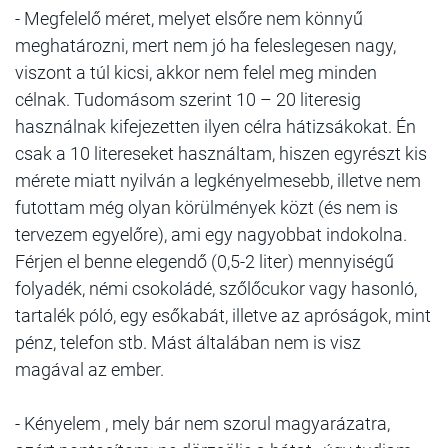
- Megfelelő méret, melyet elsőre nem könnyű
meghatározni, mert nem jó ha feleslegesen nagy,
viszont a túl kicsi, akkor nem felel meg minden
célnak. Tudomásom szerint 10 – 20 literesig
használnak kifejezetten ilyen célra hátizsákokat. Én
csak a 10 litereseket használtam, hiszen egyrészt kis
mérete miatt nyilván a legkényelmesebb, illetve nem
futottam még olyan körülmények közt (és nem is
tervezem egyelőre), ami egy nagyobbat indokolna.
Férjen el benne elegendő (0,5-2 liter) mennyiségű
folyadék, némi csokoládé, szőlőcukor vagy hasonló,
tartalék póló, egy esőkabát, illetve az apróságok, mint
pénz, telefon stb. Mást általában nem is visz
magával az ember.
- Kényelem , mely bár nem szorul magyarázatra,