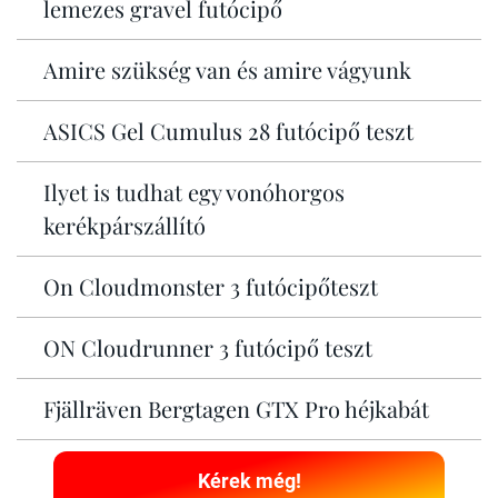
lemezes gravel futócipő
Amire szükség van és amire vágyunk
ASICS Gel Cumulus 28 futócipő teszt
Ilyet is tudhat egy vonóhorgos
kerékpárszállító
On Cloudmonster 3 futócipőteszt
ON Cloudrunner 3 futócipő teszt
Fjällräven Bergtagen GTX Pro héjkabát
Kérek még!