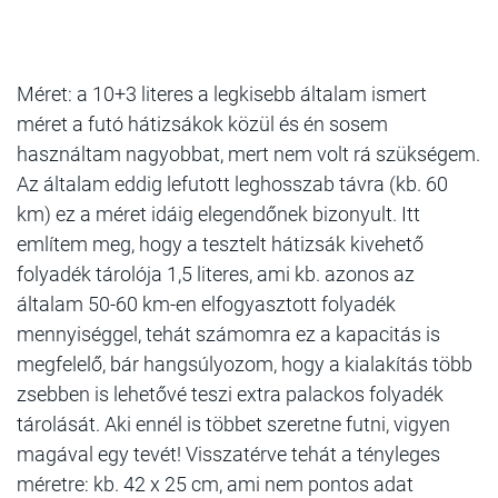
Méret: a 10+3 literes a legkisebb általam ismert
méret a futó hátizsákok közül és én sosem
használtam nagyobbat, mert nem volt rá szükségem.
Az általam eddig lefutott leghosszab távra (kb. 60
km) ez a méret idáig elegendőnek bizonyult. Itt
említem meg, hogy a tesztelt hátizsák kivehető
folyadék tárolója 1,5 literes, ami kb. azonos az
általam 50-60 km-en elfogyasztott folyadék
mennyiséggel, tehát számomra ez a kapacitás is
megfelelő, bár hangsúlyozom, hogy a kialakítás több
zsebben is lehetővé teszi extra palackos folyadék
tárolását. Aki ennél is többet szeretne futni, vigyen
magával egy tevét! Visszatérve tehát a tényleges
méretre: kb. 42 x 25 cm, ami nem pontos adat