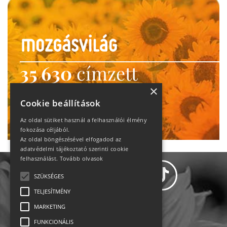
35 630
címzett
heti motiváció
×
Cookie beállítások
Ne maradj le!
Az oldal sütiket használ a felhasználói élmény
fokozása céljából.
Az oldal böngészésével elfogadod az
adatvédelmi tájékoztató szerinti cookie
felhasználást.
Tovább olvasok
SZÜKSÉGES
TELJESÍTMÉNY
MARKETING
Adatvédelem
FUNKCIONÁLIS