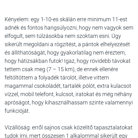
Kényelem: egy 1-10-es skálán erre minimum 11-est
adnék és fontos hangsúlyozni, hogy nem vagyok sem
elfogult, sem túlzásokba nem szoktam esni. Úgy
sikerült megoldani a rögzítést, a pántok elhelyezését
és állíthatóságát, hogy gyakorlatilag nem éreztem,
hogy hátizsákban futok! Igaz, hogy rövidebb távokat
tettem csak meg (7 – 15 km), de ennek ellenére
feltöltöttem a folyadék tárolót, illetve vittem
magammal csokoládét, tartalék pólót, extra kulacsot
vízzel, mobil telefont, kulcsot, iratokat és még néhány
apróságot, hogy kihasználhassam szinte valamennyi
funkcióját.
Vízállóság: erről sajnos csak közelítő tapasztalatokat
tudok írni, mert összesen 1 alkalommal sikerült egy