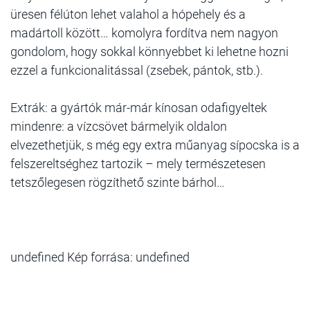
üresen félúton lehet valahol a hópehely és a
madártoll között… komolyra fordítva nem nagyon
gondolom, hogy sokkal könnyebbet ki lehetne hozni
ezzel a funkcionalitással (zsebek, pántok, stb.).
Extrák: a gyártók már-már kínosan odafigyeltek
mindenre: a vízcsövet bármelyik oldalon
elvezethetjük, s még egy extra műanyag sípocska is a
felszereltséghez tartozik – mely természetesen
tetszőlegesen rögzíthető szinte bárhol…
undefined Kép forrása: undefined