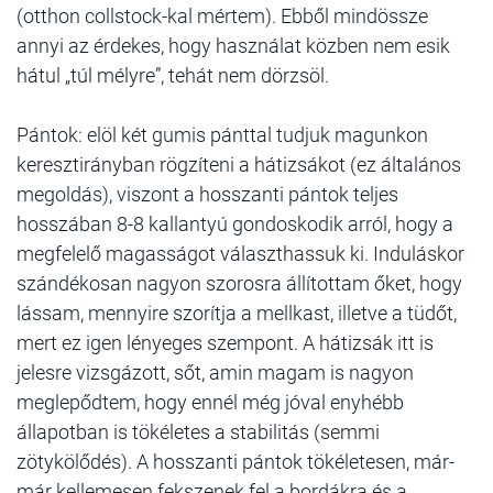
(otthon collstock-kal mértem). Ebből mindössze
annyi az érdekes, hogy használat közben nem esik
hátul „túl mélyre”, tehát nem dörzsöl.
Pántok: elöl két gumis pánttal tudjuk magunkon
keresztirányban rögzíteni a hátizsákot (ez általános
megoldás), viszont a hosszanti pántok teljes
hosszában 8-8 kallantyú gondoskodik arról, hogy a
megfelelő magasságot választhassuk ki. Induláskor
szándékosan nagyon szorosra állítottam őket, hogy
lássam, mennyire szorítja a mellkast, illetve a tüdőt,
mert ez igen lényeges szempont. A hátizsák itt is
jelesre vizsgázott, sőt, amin magam is nagyon
meglepődtem, hogy ennél még jóval enyhébb
állapotban is tökéletes a stabilitás (semmi
zötykölődés). A hosszanti pántok tökéletesen, már-
már kellemesen fekszenek fel a bordákra és a