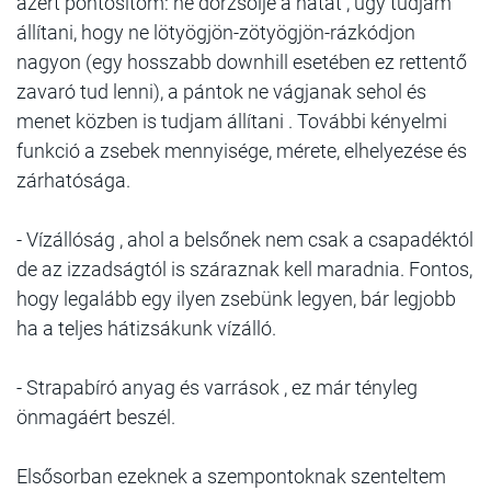
azért pontosítom: ne dörzsölje a hátat , úgy tudjam
állítani, hogy ne lötyögjön-zötyögjön-rázkódjon
nagyon (egy hosszabb downhill esetében ez rettentő
zavaró tud lenni), a pántok ne vágjanak sehol és
menet közben is tudjam állítani . További kényelmi
funkció a zsebek mennyisége, mérete, elhelyezése és
zárhatósága.
- Vízállóság , ahol a belsőnek nem csak a csapadéktól
de az izzadságtól is száraznak kell maradnia. Fontos,
hogy legalább egy ilyen zsebünk legyen, bár legjobb
ha a teljes hátizsákunk vízálló.
- Strapabíró anyag és varrások , ez már tényleg
önmagáért beszél.
Elsősorban ezeknek a szempontoknak szenteltem