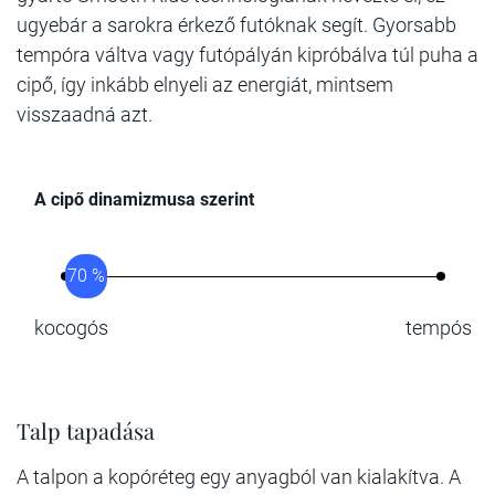
ugyebár a sarokra érkező futóknak segít. Gyorsabb
tempóra váltva vagy futópályán kipróbálva túl puha a
cipő, így inkább elnyeli az energiát, mintsem
visszaadná azt.
A cipő dinamizmusa szerint
70 %
kocogós
tempós
Talp tapadása
A talpon a kopóréteg egy anyagból van kialakítva. A