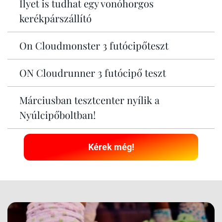
Ilyet is tudhat egy vonóhorgos
kerékpárszállító
On Cloudmonster 3 futócipőteszt
ON Cloudrunner 3 futócipő teszt
Márciusban tesztcenter nyílik a
Nyúlcipőboltban!
Kérek még!