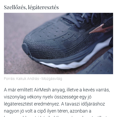
Szellőzés, légáteresztés
Forrás: Kakuk András - Mozgásvilág
A már említett AirMesh anyag, illetve a kevés varrás,
viszonylag vékony nyelv összessége egy jó
légáteresztést eredményez. A tavaszi időjáráshoz
nagyon jó volt a cipő ilyen téren, azonban a