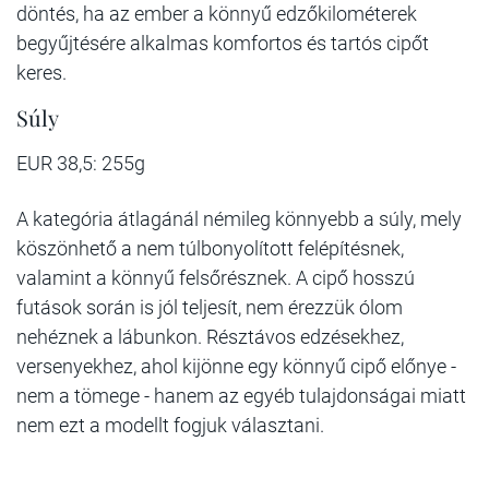
döntés, ha az ember a könnyű edzőkilométerek
begyűjtésére alkalmas komfortos és tartós cipőt
keres.
Súly
EUR 38,5: 255g
A kategória átlagánál némileg könnyebb a súly, mely
köszönhető a nem túlbonyolított felépítésnek,
valamint a könnyű felsőrésznek. A cipő hosszú
futások során is jól teljesít, nem érezzük ólom
nehéznek a lábunkon. Résztávos edzésekhez,
versenyekhez, ahol kijönne egy könnyű cipő előnye -
nem a tömege - hanem az egyéb tulajdonságai miatt
nem ezt a modellt fogjuk választani.