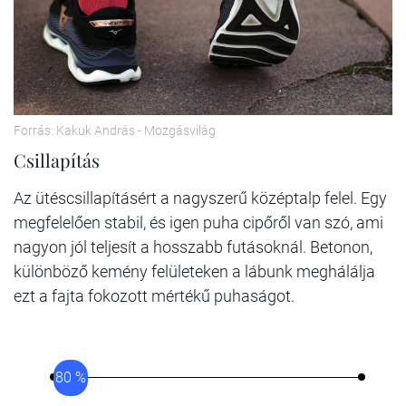
Forrás: Kakuk András - Mozgásvilág
Csillapítás
Az ütéscsillapításért a nagyszerű középtalp felel. Egy
megfelelően stabil, és igen puha cipőről van szó, ami
nagyon jól teljesít a hosszabb futásoknál. Betonon,
különböző kemény felületeken a lábunk meghálálja
ezt a fajta fokozott mértékű puhaságot.
80 %