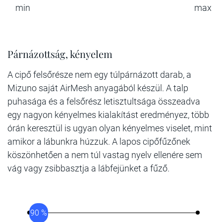
min
max
Párnázottság, kényelem
A cipő felsőrésze nem egy túlpárnázott darab, a
Mizuno saját AirMesh anyagából készül. A talp
puhasága és a felsőrész letisztultsága összeadva
egy nagyon kényelmes kialakítást eredményez, több
órán keresztül is ugyan olyan kényelmes viselet, mint
amikor a lábunkra húzzuk. A lapos cipőfűzőnek
köszönhetően a nem túl vastag nyelv ellenére sem
vág vagy zsibbasztja a lábfejünket a fűző.
90 %