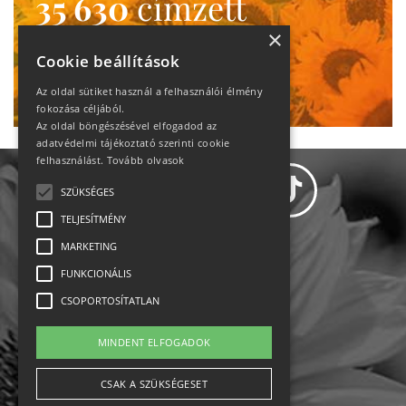
35 630
címzett
heti motiváció
×
Cookie beállítások
Ne maradj le!
Az oldal sütiket használ a felhasználói élmény
fokozása céljából.
Az oldal böngészésével elfogadod az
adatvédelmi tájékoztató szerinti cookie
felhasználást.
Tovább olvasok
SZÜKSÉGES
TELJESÍTMÉNY
MARKETING
Adatvédelem
FUNKCIONÁLIS
CSOPORTOSÍTATLAN
Állásajánlatok
MINDENT ELFOGADOK
Impresszum-kapcsolat
CSAK A SZÜKSÉGESET
Jogi nyilatkozat