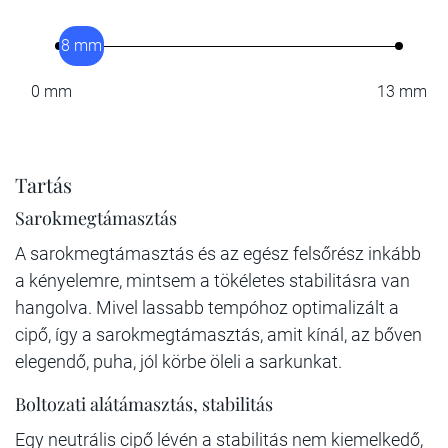
8 mm
0 mm
13 mm
Tartás
Sarokmegtámasztás
A sarokmegtámasztás és az egész felsőrész inkább
a kényelemre, mintsem a tökéletes stabilitásra van
hangolva. Mivel lassabb tempóhoz optimalizált a
cipő, így a sarokmegtámasztás, amit kínál, az bőven
elegendő, puha, jól körbe öleli a sarkunkat.
Boltozati alátámasztás, stabilitás
Egy neutrális cipő lévén a stabilitás nem kiemelkedő,