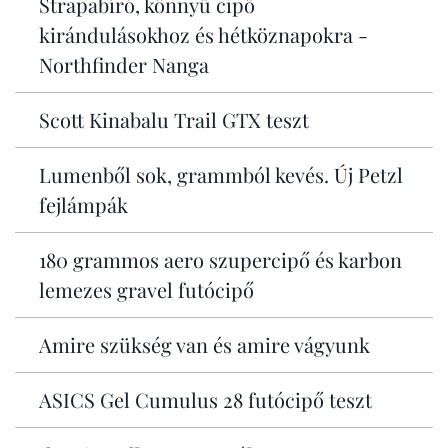
Strapabíró, könnyű cipő
kirándulásokhoz és hétköznapokra -
Northfinder Nanga
Scott Kinabalu Trail GTX teszt
Lumenből sok, grammból kevés. Új Petzl
fejlámpák
180 grammos aero szupercipő és karbon
lemezes gravel futócipő
Amire szükség van és amire vágyunk
ASICS Gel Cumulus 28 futócipő teszt