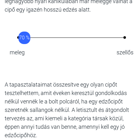
legnagyobb nyári kánikulában már meleggé válhat a
cipő egy igazén hosszú edzés alatt.
70 %
meleg
szellős
A tapasztalataimat összesítve egy olyan cipőt
tesztelhettem, amit éveken keresztül gondolkodás
nélkül vennék le a bolt polcáról, ha egy edzőcipőt
szeretnék sallangok nélkül. A letisztult és átgondolt
tervezés az, ami kiemeli a kategória társak közül,
éppen annyi tudás van benne, amennyi kell egy jó
edzőcipőhöz.