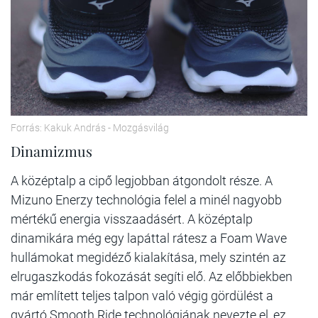
Forrás: Kakuk András - Mozgásvilág
Dinamizmus
A középtalp a cipő legjobban átgondolt része. A
Mizuno Enerzy technológia felel a minél nagyobb
mértékű energia visszaadásért. A középtalp
dinamikára még egy lapáttal rátesz a Foam Wave
hullámokat megidéző kialakítása, mely szintén az
elrugaszkodás fokozását segíti elő. Az előbbiekben
már említett teljes talpon való végig gördülést a
gyártó Smooth Ride technológiának nevezte el, ez