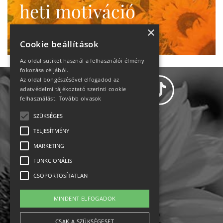
heti motiváció
Ne maradj le!
×
Cookie beállítások
Az oldal sütiket használ a felhasználói élmény
fokozása céljából.
Az oldal böngészésével elfogadod az
adatvédelmi tájékoztató szerinti cookie
felhasználást.
Tovább olvasok
SZÜKSÉGES
Adatvédelem
TELJESÍTMÉNY
MARKETING
Állásajánlatok
FUNKCIONÁLIS
Impresszum-kapcsolat
CSOPORTOSÍTATLAN
Jogi nyilatkozat
MINDENT ELFOGADOK
Rólunk
CSAK A SZÜKSÉGESET