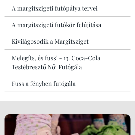
A margitszigeti futópálya tervei
A margitszigeti futókör felújítása
Kivilágosodik a Margitsziget
Melegíts, és fuss! - 13. Coca-Cola
Testébresztő Női Futógála
Fuss a fényben futógála