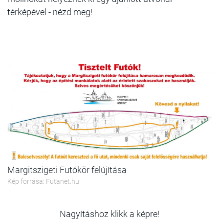
térképével - nézd meg!
Margitszigeti Futókör felújítása
Kép forrása: Futanet.hu
Nagyításhoz klikk a képre!