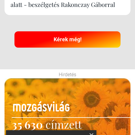
alatt - beszélgetés Rakonczay Gáborral
Kérek még!
Hirdetés
35 630
címzett