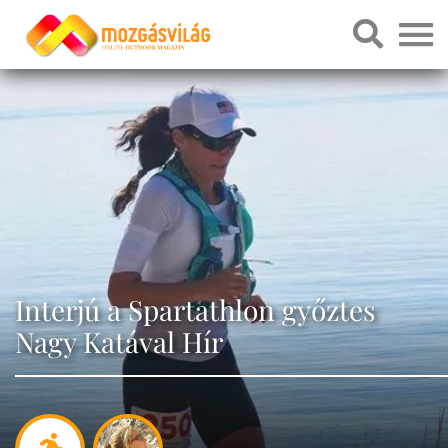
Interjú a Spartathlon győztes
Nagy Katával Hír