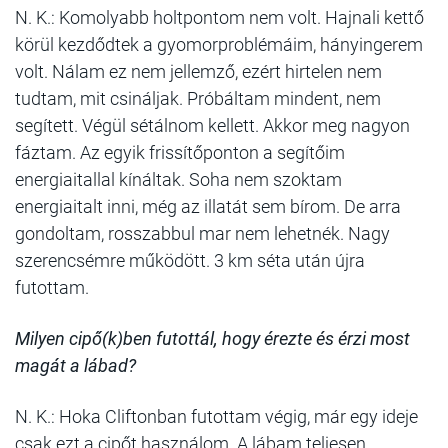
N. K.: Komolyabb holtpontom nem volt. Hajnali kettő
körül kezdődtek a gyomorproblémáim, hányingerem
volt. Nálam ez nem jellemző, ezért hirtelen nem
tudtam, mit csináljak. Próbáltam mindent, nem
segített. Végül sétálnom kellett. Akkor meg nagyon
fáztam. Az egyik frissítőponton a segítőim
energiaitallal kínáltak. Soha nem szoktam
energiaitalt inni, még az illatát sem bírom. De arra
gondoltam, rosszabbul mar nem lehetnék. Nagy
szerencsémre működött. 3 km séta után újra
futottam.
Milyen cipő(k)ben futottál, hogy érezte és érzi most
magát a lábad?
N. K.: Hoka Cliftonban futottam végig, már egy ideje
csak ezt a cipőt használom. A lábam teljesen