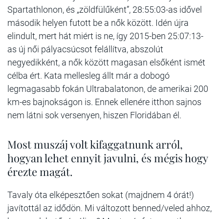
Spartathlonon, és „zöldfülűként”, 28:55:03-as idővel
második helyen futott be a nők között. Idén újra
elindult, mert hát miért is ne, így 2015-ben 25:07:13-
as új női pályacsúcsot felállítva, abszolút
negyedikként, a nők között magasan elsőként ismét
célba ért. Kata mellesleg állt már a dobogó
legmagasabb fokán Ultrabalatonon, de amerikai 200
km-es bajnokságon is. Ennek ellenére itthon sajnos
nem látni sok versenyen, hiszen Floridában él.
Most muszáj volt kifaggatnunk arról,
hogyan lehet ennyit javulni, és mégis hogy
érezte magát.
Tavaly óta elképesztően sokat (majdnem 4 órát!)
javítottál az idődön. Mi változott benned/veled ahhoz,