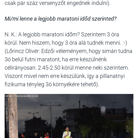
csak pár száz versenyzőt engednek indulni).
Mi/mi lenne a legjobb maratoni időd szerinted?
N. K.: A legjobb maratoni időm? Szerintem 3 óra
körül. Nem hiszem, hogy 3 óra alá tudnék menni. :-)
(Lőrincz Olivér: Edzői véleményem, hogy simán tudna
3ó belül futni maratont, ha erre készülnénk
célirányosan. 2.45-2.50 körül menne neki szerintem.
Viszont mivel nem erre készülünk, így a pillanatnyi
fizikuma tényleg 3ó környékére tehető).