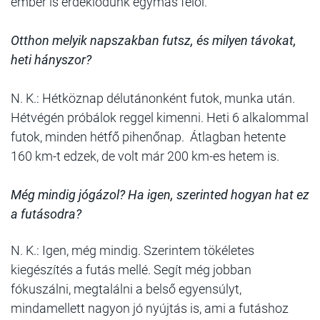
ember is érdeklődünk egymás felől.
Otthon melyik napszakban futsz, és milyen távokat,
heti hányszor?
N. K.: Hétköznap délutánonként futok, munka után.
Hétvégén próbálok reggel kimenni. Heti 6 alkalommal
futok, minden hétfő pihenőnap. Átlagban hetente
160 km-t edzek, de volt már 200 km-es hetem is.
Még mindig jógázol? Ha igen, szerinted hogyan hat ez
a futásodra?
N. K.: Igen, még mindig. Szerintem tökéletes
kiegészítés a futás mellé. Segít még jobban
fókuszálni, megtalálni a belső egyensúlyt,
mindamellett nagyon jó nyújtás is, ami a futáshoz