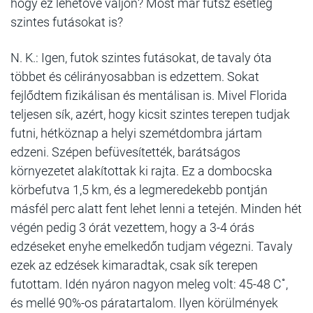
hogy ez lehetővé váljon? Most már futsz esetleg
szintes futásokat is?
N. K.: Igen, futok szintes futásokat, de tavaly óta
többet és célirányosabban is edzettem. Sokat
fejlődtem fizikálisan és mentálisan is. Mivel Florida
teljesen sík, azért, hogy kicsit szintes terepen tudjak
futni, hétköznap a helyi szemétdombra jártam
edzeni. Szépen befüvesítették, barátságos
környezetet alakítottak ki rajta. Ez a dombocska
körbefutva 1,5 km, és a legmeredekebb pontján
másfél perc alatt fent lehet lenni a tetején. Minden hét
végén pedig 3 órát vezettem, hogy a 3-4 órás
edzéseket enyhe emelkedőn tudjam végezni. Tavaly
ezek az edzések kimaradtak, csak sík terepen
futottam. Idén nyáron nagyon meleg volt: 45-48 C˚,
és mellé 90%-os páratartalom. Ilyen körülmények