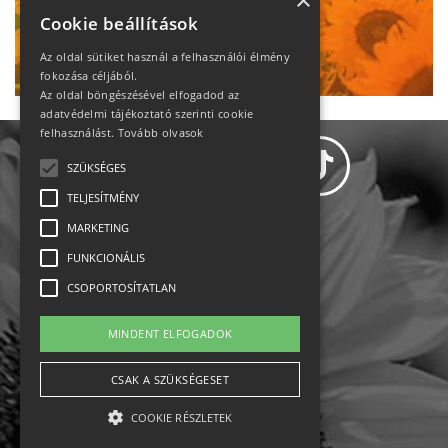
heti motiváció
×
Cookie beállítások
Ne maradj le!
Az oldal sütiket használ a felhasználói élmény
fokozása céljából.
Az oldal böngészésével elfogadod az
adatvédelmi tájékoztató szerinti cookie
felhasználást.
Tovább olvasok
SZÜKSÉGES
TELJESÍTMÉNY
MARKETING
Adatvédelem
FUNKCIONÁLIS
CSOPORTOSÍTATLAN
Állásajánlatok
MINDENT ELFOGADOK
Impresszum-kapcsolat
CSAK A SZÜKSÉGESET
Jogi nyilatkozat
COOKIE RÉSZLETEK
Rólunk