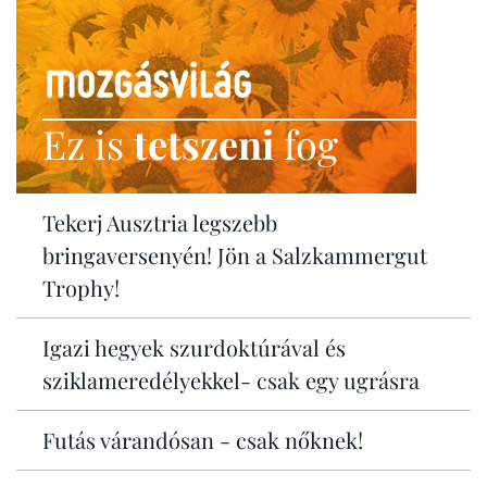
Ez is
tetszeni
fog
Tekerj Ausztria legszebb
bringaversenyén! Jön a Salzkammergut
Trophy!
Igazi hegyek szurdoktúrával és
sziklameredélyekkel- csak egy ugrásra
Futás várandósan - csak nőknek!