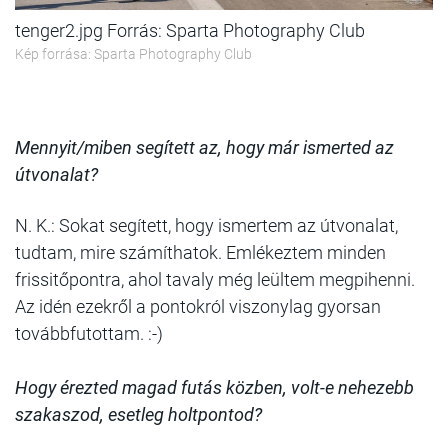
tenger2.jpg Forrás: Sparta Photography Club
Kép forrása: Sparta Photography Club
Mennyit/miben segített az, hogy már ismerted az
útvonalat?
N. K.: Sokat segített, hogy ismertem az útvonalat,
tudtam, mire számíthatok. Emlékeztem minden
frissitőpontra, ahol tavaly még leültem megpihenni.
Az idén ezekről a pontokról viszonylag gyorsan
továbbfutottam. :-)
Hogy érezted magad futás közben, volt-e nehezebb
szakaszod, esetleg holtpontod?