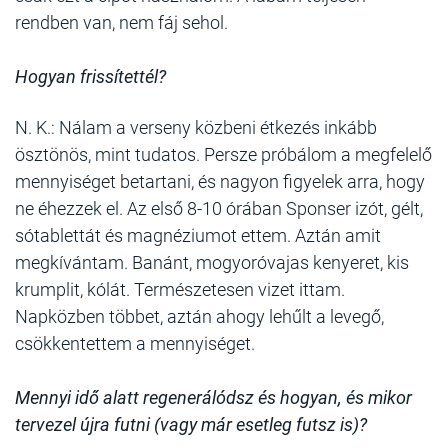
rendben van, nem fáj sehol.
Hogyan frissítettél?
N. K.: Nálam a verseny közbeni étkezés inkább
ösztönös, mint tudatos. Persze próbálom a megfelelő
mennyiséget betartani, és nagyon figyelek arra, hogy
ne éhezzek el. Az első 8-10 órában Sponser izót, gélt,
sótablettát és magnéziumot ettem. Aztán amit
megkívántam. Banánt, mogyoróvajas kenyeret, kis
krumplit, kólát. Természetesen vizet ittam.
Napközben többet, aztán ahogy lehűlt a levegő,
csökkentettem a mennyiséget.
Mennyi idő alatt regenerálódsz és hogyan, és mikor
tervezel újra futni (vagy már esetleg futsz is)?