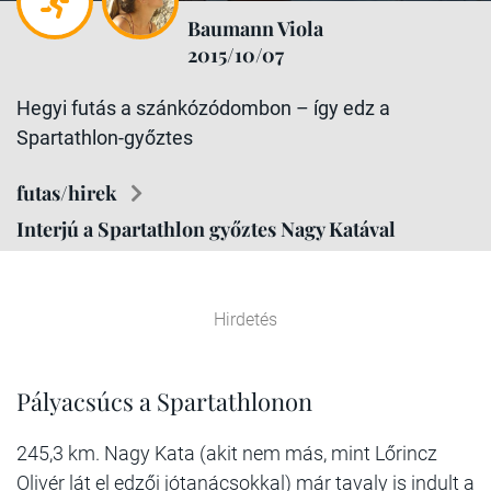
Baumann Viola
2015/10/07
Hegyi futás a szánkózódombon – így edz a
Spartathlon-győztes
futas/hirek
Interjú a Spartathlon győztes Nagy Katával
Hirdetés
Pályacsúcs a Spartathlonon
245,3 km. Nagy Kata (akit nem más, mint Lőrincz
Olivér lát el edzői jótanácsokkal) már tavaly is indult a