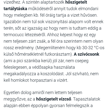
vizedhez.
A szintén alaptartozék
hőszigetelt
tartálytáska
működéséről annyit tudok elmondani
hogy melegben kb. fél óráig tartja a vizet hűvösen.
Igazábón nem túl sok viszonyítási alapom volt ennek
terén, sőt az igazság az hogy nem is tudtam eddig a
termocucc létezéséről. Ahhoz képest hogy ez egy
nem teljesen zárt zsák, a fél óra szerintem nem olyan
rossz eredmény. (Megemlíteném hogy kb 30-32 °C-os
külső hőmérsékletnél futkorásztam).
A szívócsonk
(ami a pici szánkba kerül) jól zár, nem csepeg
feleslegesen, a védősapka használata
megakadályozza a koszolódást. Jól szívható, nem
kell homlokot horpasztani a vízért.
Egyetlen dolog amiről nem lettem teljesen
meggyőzve, az a
hőszigetelt vízcső
. Tapasztalatok
alapján ebben éppolyan gyorsan felmelegszik a