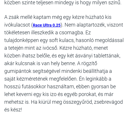
közben szinte teljesen mindegy is hogy milyen színű.
A zsák mellé kaptam még egy kézre húzható kis
ivókulacsot (
). Nem alaptartozék, viszont
Race Ultra 0.25
tökéletesen illeszkedik a csomagba. Ez
tulajdonképpen egy soft kulacs, hasonló megoldással
a tetején mint az ivócső. Kézre húzható, menet
közben ihatsz belőle, és egy két ásványi tablettának,
akár kulcsnak is van hely benne. A rögzítő
gumipántok segítségével mindenki beállíthatja a
saját kézméretének megfelelően. Én leginkább a
hosszú futásokkor használtam, ebben gyorsan be
lehet keverni egy kis izo és egyéb porokat, és már
mehetsz is. Ha kiürül meg összegyűröd, zsebrevágod
és kész!