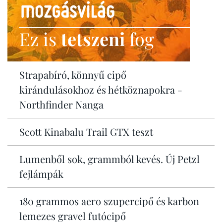
Ez is
tetszeni
fog
Strapabíró, könnyű cipő
kirándulásokhoz és hétköznapokra -
Northfinder Nanga
Scott Kinabalu Trail GTX teszt
Lumenből sok, grammból kevés. Új Petzl
fejlámpák
180 grammos aero szupercipő és karbon
lemezes gravel futócipő