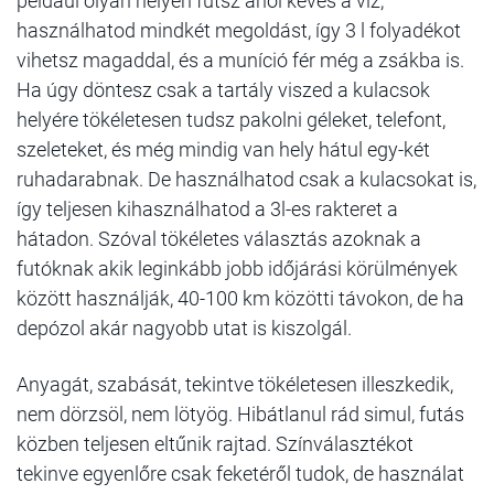
például olyan helyen futsz ahol kevés a víz,
használhatod mindkét megoldást, így 3 l folyadékot
vihetsz magaddal, és a muníció fér még a zsákba is.
Ha úgy döntesz csak a tartály viszed a kulacsok
helyére tökéletesen tudsz pakolni géleket, telefont,
szeleteket, és még mindig van hely hátul egy-két
ruhadarabnak. De használhatod csak a kulacsokat is,
így teljesen kihasználhatod a 3l-es rakteret a
hátadon. Szóval tökéletes választás azoknak a
futóknak akik leginkább jobb időjárási körülmények
között használják, 40-100 km közötti távokon, de ha
depózol akár nagyobb utat is kiszolgál.
Anyagát, szabását, tekintve tökéletesen illeszkedik,
nem dörzsöl, nem lötyög. Hibátlanul rád simul, futás
közben teljesen eltűnik rajtad. Színválasztékot
tekinve egyenlőre csak feketéről tudok, de használat