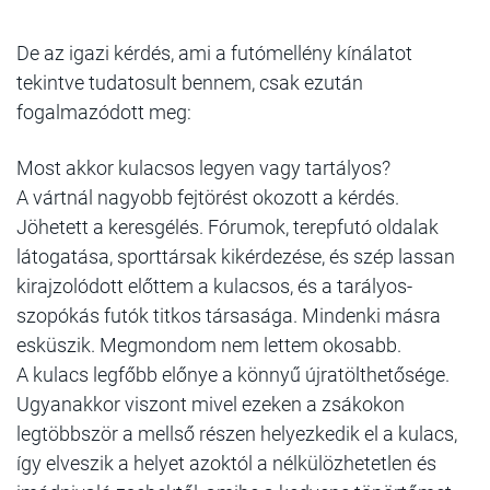
De az igazi kérdés, ami a futómellény kínálatot
tekintve tudatosult bennem, csak ezután
fogalmazódott meg:
Most akkor kulacsos legyen vagy tartályos?
A vártnál nagyobb fejtörést okozott a kérdés.
Jöhetett a keresgélés. Fórumok, terepfutó oldalak
látogatása, sporttársak kikérdezése, és szép lassan
kirajzolódott előttem a kulacsos, és a tarályos-
szopókás futók titkos társasága. Mindenki másra
esküszik. Megmondom nem lettem okosabb.
A kulacs legfőbb előnye a könnyű újratölthetősége.
Ugyanakkor viszont mivel ezeken a zsákokon
legtöbbször a mellső részen helyezkedik el a kulacs,
így elveszik a helyet azoktól a nélkülözhetetlen és