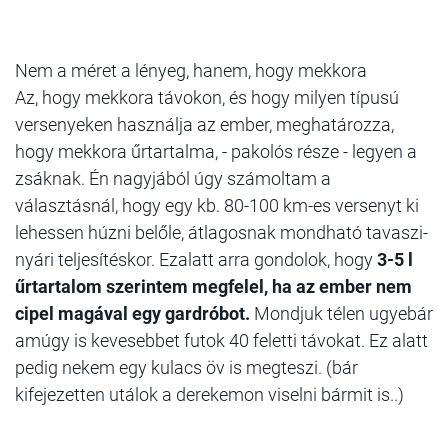
Nem a méret a lényeg, hanem, hogy mekkora
Az, hogy mekkora távokon, és hogy milyen típusú
versenyeken használja az ember, meghatározza,
hogy mekkora űrtartalma, - pakolós része - legyen a
zsáknak. Én nagyjából úgy számoltam a
választásnál, hogy egy kb. 80-100 km-es versenyt ki
lehessen húzni belőle, átlagosnak mondható tavaszi-
nyári teljesítéskor. Ezalatt arra gondolok, hogy
3-5 l
űrtartalom szerintem megfelel, ha az ember nem
cipel magával egy gardróbot.
Mondjuk télen ugyebár
amúgy is kevesebbet futok 40 feletti távokat. Ez alatt
pedig nekem egy kulacs öv is megteszi. (bár
kifejezetten utálok a derekemon viselni bármit is..)