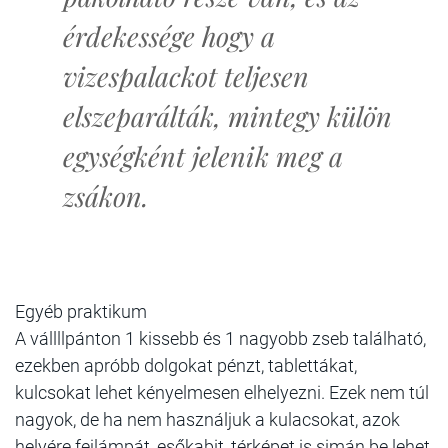
érdekessége hogy a
vizespalackot teljesen
elszeparálták, mintegy külön
egységként jelenik meg a
zsákon.
Egyéb praktikum
A vállllpánton 1 kissebb és 1 nagyobb zseb található,
ezekben apróbb dolgokat pénzt, tablettákat,
kulcsokat lehet kényelmesen elhelyezni. Ezek nem túl
nagyok, de ha nem használjuk a kulacsokat, azok
helyére fejlámpát, esőkabit, térképet is simán be lehet