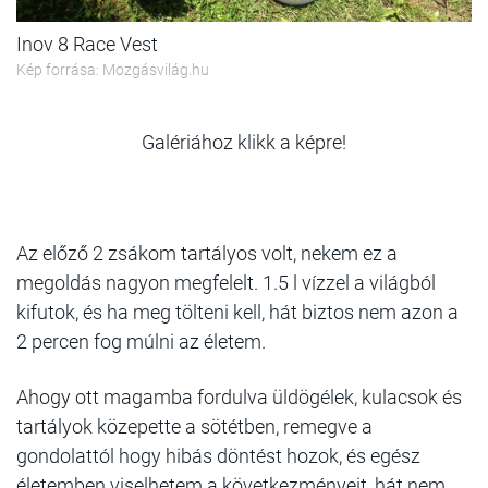
Inov 8 Race Vest
Kép forrása: Mozgásvilág.hu
Galériához klikk a képre!
Az előző 2 zsákom tartályos volt, nekem ez a
megoldás nagyon megfelelt. 1.5 l vízzel a világból
kifutok, és ha meg tölteni kell, hát biztos nem azon a
2 percen fog múlni az életem.
Ahogy ott magamba fordulva üldögélek, kulacsok és
tartályok közepette a sötétben, remegve a
gondolattól hogy hibás döntést hozok, és egész
életemben viselhetem a következményeit, hát nem