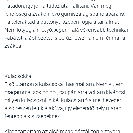
hátadon, így jó ha tudsz után állítani. Van még
lehetőség a zsákon lévő gumiszalag spanolására is,
ha teleraktad a puttonyt, szépen fogja a tartalmát.
Nem lötyög a motyó. A gumi alá vékonyabb technikai
kabátot, aláöltözetet is befűzhetsz ha nem fér már a
zsákba.
Kulacsokkal
Első utamon a kulacsokat használtam. Nem vittem
magammal sok dolgot, csupán arra voltam kíváncsi
milyen kulacsozni.
A két kulacstartó a mellheveder
alsó részén lett kialakítva, így elegendő hely maradt
fentebb a kis zsebeknek.
Kicsit tartottam az alsó megoldástól, fog-e zavarni