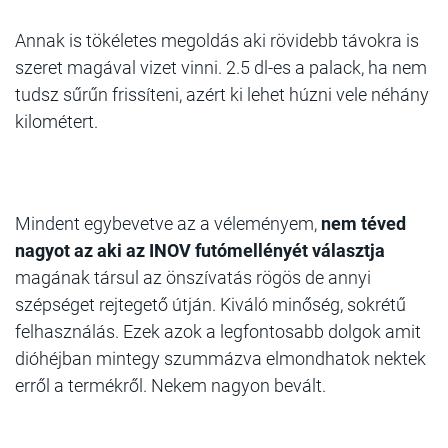
Annak is tökéletes megoldás aki rövidebb távokra is
szeret magával vizet vinni. 2.5 dl-es a palack, ha nem
tudsz sűrűn frissíteni, azért ki lehet húzni vele néhány
kilométert.
Mindent egybevetve az a véleményem,
nem téved
nagyot az aki az INOV futómellényét választja
magának társul az önszívatás rögös de annyi
szépséget rejtegető útján. Kiváló minőség, sokrétű
felhasználás. Ezek azok a legfontosabb dolgok amit
dióhéjban mintegy szummázva elmondhatok nektek
erről a termékről. Nekem nagyon bevált.