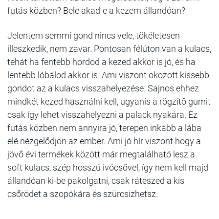
futás közben? Bele akad-e a kezem állandóan?
Jelentem semmi gond nincs vele, tökéletesen
illeszkedik, nem zavar. Pontosan félúton van a kulacs,
tehát ha fentebb hordod a kezed akkor is jó, és ha
lentebb lóbálod akkor is. Ami viszont okozott kissebb
gondot az a kulacs visszahelyezése. Sajnos ehhez
mindkét kezed használni kell, ugyanis a rögzítő gumit
csak így lehet visszahelyezni a palack nyakára. Ez
futás közben nem annyira jó, terepen inkább a lába
elé nézgelődjön az ember. Ami jó hír viszont hogy a
jövő évi termékek között már megtalálható lesz a
soft kulacs, szép hosszú ivócsővel, így nem kell majd
állandóan ki-be pakolgatni, csak ráteszed a kis
csőrödet a szopókára és szürcsizhetsz.