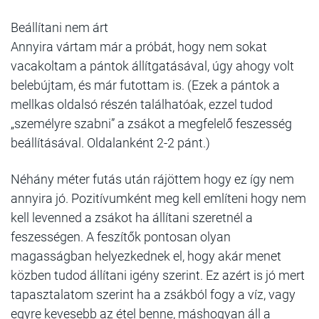
Beállítani nem árt
Annyira vártam már a próbát, hogy nem sokat
vacakoltam a pántok állítgatásával, úgy ahogy volt
belebújtam, és már futottam is. (Ezek a pántok a
mellkas oldalsó részén találhatóak, ezzel tudod
„személyre szabni” a zsákot a megfelelő feszesség
beállításával. Oldalanként 2-2 pánt.)
Néhány méter futás után rájöttem hogy ez így nem
annyira jó. Pozitívumként meg kell említeni hogy nem
kell levenned a zsákot ha állítani szeretnél a
feszességen. A feszítők pontosan olyan
magasságban helyezkednek el, hogy akár menet
közben tudod állítani igény szerint. Ez azért is jó mert
tapasztalatom szerint ha a zsákból fogy a víz, vagy
egyre kevesebb az étel benne, máshogyan áll a