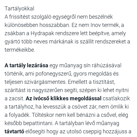
Tartályokkal
A frissítést szolgáló egységről nem beszélnék
különösebben hosszabban. Ez nem Inov termék, a
zsákban a Hydrapak rendszere lett beépítve, amely
gyártó több neves márkának is szállít rendszereket a
termékeikbe.
A tartály lezárása
egy műanyag sín ráhúzásával
történik, ami pofonegyszerű, gyors megoldás és
teljesen szivárgásmentes. Emellett a tisztítást,
szárítást is nagyszerűen segíti, szépen ki lehet nyitni
a zacsit.
Az ivócső klikkes megoldással
csatlakozik
a tartályhoz, ha levesszük a csövet zár, nem ömlik ki
a folyadék. Töltéskor nem kell bénázni a csővel, elég
később bepattintani.
A tartályban lévő műanyag
távtartó
elősegíti hogy az utolsó cseppig hozzájuss a