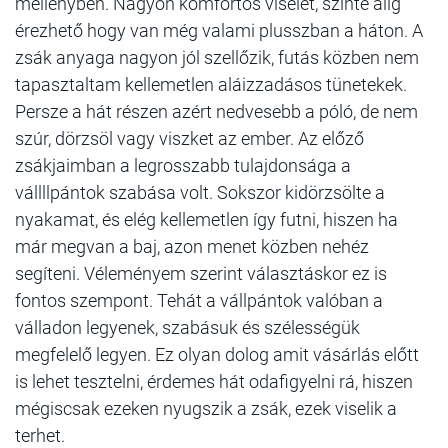
mellényben. Nagyon komfortos viselet, szinte alig
érezhető hogy van még valami plusszban a háton. A
zsák anyaga nagyon jól szellőzik, futás közben nem
tapasztaltam kellemetlen aláizzadásos tünetekek.
Persze a hát részen azért nedvesebb a póló, de nem
szúr, dörzsöl vagy viszket az ember. Az előző
zsákjaimban a legrosszabb tulajdonsága a
vállllpántok szabása volt. Sokszor kidörzsölte a
nyakamat, és elég kellemetlen így futni, hiszen ha
már megvan a baj, azon menet közben nehéz
segíteni. Véleményem szerint választáskor ez is
fontos szempont. Tehát a vállpántok valóban a
válladon legyenek, szabásuk és szélességük
megfelelő legyen. Ez olyan dolog amit vásárlás előtt
is lehet tesztelni, érdemes hát odafigyelni rá, hiszen
mégiscsak ezeken nyugszik a zsák, ezek viselik a
terhet.