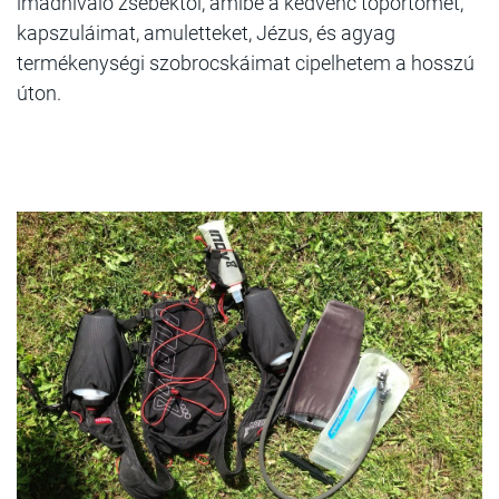
imádnivaló zsebektől, amibe a kedvenc töpörtőmet,
kapszuláimat, amuletteket, Jézus, és agyag
termékenységi szobrocskáimat cipelhetem a hosszú
úton.