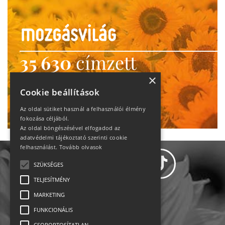
35 630
címzett
heti motiváció
×
Cookie beállítások
Ne maradj le!
Az oldal sütiket használ a felhasználói élmény
fokozása céljából.
Az oldal böngészésével elfogadod az
adatvédelmi tájékoztató szerinti cookie
felhasználást.
Tovább olvasok
SZÜKSÉGES
TELJESÍTMÉNY
MARKETING
Adatvédelem
FUNKCIONÁLIS
CSOPORTOSÍTATLAN