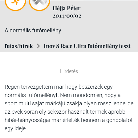
Héjja Péter
2014/09/02
A normális futómellény
futas/hirek
Inov 8 Race Ultra futómellény teszt
Hirdetés
Régen tervezgettem már hogy beszerzek egy
normális futómellényt. Nem mondom én, hogy a
sport multi saját márkájú zsákja olyan rossz lenne, de
az évek során oly sokszor használt termék apróbb
hibái-hiányosságai már érlelték bennem a gondolatot
egy ideje.