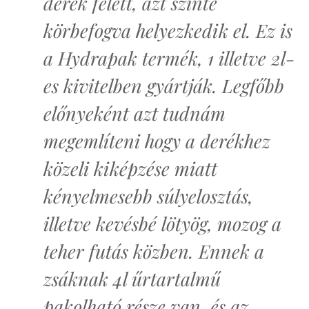
derék felett, azt szinte
körbefogva helyezkedik el. Ez is
a Hydrapak termék, 1 illetve 2l-
es kivitelben gyártják. Legfőbb
előnyeként azt tudnám
megemlíteni hogy a derékhez
közeli kiképzése miatt
kényelmesebb súlyelosztás,
illetve kevésbé lötyög, mozog a
teher futás közben. Ennek a
zsáknak 4l űrtartalmű
pakolható része van, és az