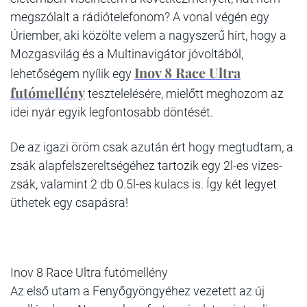
megszólalt a rádiótelefonom? A vonal végén egy
Úriember, aki közölte velem a nagyszerű hírt, hogy a
Mozgasvilág és a Multinavigátor jóvoltából,
Inov 8 Race Ultra
lehetőségem nyílik egy
futómellény
tesztelelésére, mielőtt meghozom az
idei nyár egyik legfontosabb döntését.
De az igazi öröm csak azután ért hogy megtudtam, a
zsák alapfelszereltségéhez tartozik egy 2l-es vizes-
zsák, valamint 2 db 0.5l-es kulacs is. Így két legyet
üthetek egy csapásra!
Inov 8 Race Ultra futómellény
Az első utam a Fenyőgyöngyéhez vezetett az új