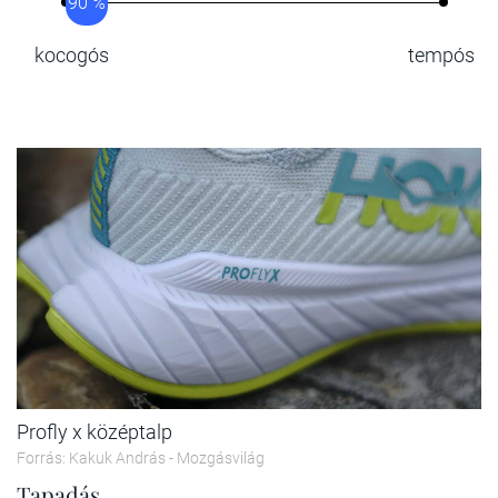
90 %
kocogós
tempós
Profly x középtalp
Forrás: Kakuk András - Mozgásvilág
Tapadás