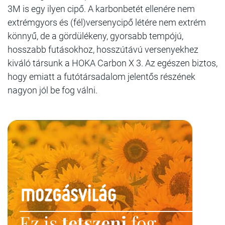
3M is egy ilyen cipő. A karbonbetét ellenére nem
extrémgyors és (fél)versenycipő létére nem extrém
könnyű, de a gördülékeny, gyorsabb tempójú,
hosszabb futásokhoz, hosszútávú versenyekhez
kiváló társunk a HOKA Carbon X 3. Az egészen biztos,
hogy emiatt a futótársadalom jelentős részének
nagyon jól be fog válni.
Ez is
tetszeni
fog