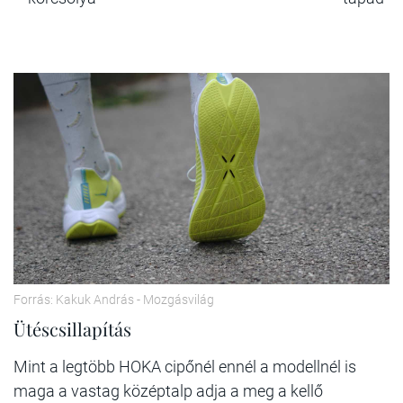
Forrás: Kakuk András - Mozgásvilág
Ütéscsillapítás
Mint a legtöbb HOKA cipőnél ennél a modellnél is
maga a vastag középtalp adja a meg a kellő