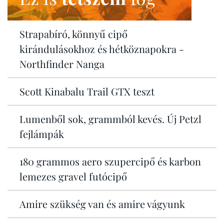
Strapabíró, könnyű cipő
kirándulásokhoz és hétköznapokra -
Northfinder Nanga
Scott Kinabalu Trail GTX teszt
Lumenből sok, grammból kevés. Új Petzl
fejlámpák
180 grammos aero szupercipő és karbon
lemezes gravel futócipő
Amire szükség van és amire vágyunk