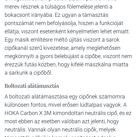
merev résznek a túlságos fölemelése jelenti a
bokacsont irányába. Ez ugyan a támasztás
pontszámát nem befolyásolja, hiszen a funkcióját
ellátja, viszont esetenként kényelmetlen lehet emiatt.
Egy másik említésre méltó újítás viszont a sarok
cipőkanál szerű kivezetése, amely meglehetősen
megkönnyíti a gyors belebújást a cipőbe, viszont nem
érezzük futás közben, hogy kifelé mászkálna miatta
a sarkunk a cipőből.
Boltozati alátámasztás
A boltozati alátámasztása egy cipőnek számomra
különösen fontos, mivel erősen lúdtalpas vagyok. A
HOKA Carbon X 3M kimondottan neutrális cipő, és ez
most ebben az esetben valóban azt jelenti, hogy
neutrális. Vannak olyan neutrális cipők, melyek