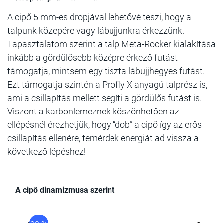
A cipő 5 mm-es dropjával lehetővé teszi, hogy a
talpunk közepére vagy lábujjunkra érkezzünk.
Tapasztalatom szerint a talp Meta-Rocker kialakítása
inkább a gördülősebb középre érkező futást
támogatja, mintsem egy tiszta lábujjhegyes futást.
Ezt támogatja szintén a Profly X anyagú talprész is,
ami a csillapítás mellett segíti a gördülős futást is.
Viszont a karbonlemeznek köszönhetően az
ellépésnél érezhetjük, hogy “dob” a cipő így az erős
csillapítás ellenére, temérdek energiát ad vissza a
következő lépéshez!
A cipő dinamizmusa szerint