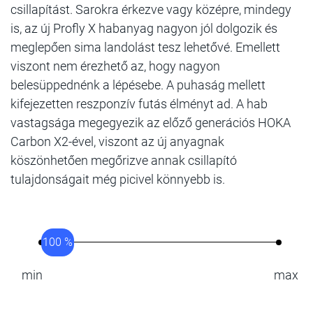
csillapítást. Sarokra érkezve vagy középre, mindegy
is, az új Profly X habanyag nagyon jól dolgozik és
meglepően sima landolást tesz lehetővé. Emellett
viszont nem érezhető az, hogy nagyon
belesüppednénk a lépésebe. A puhaság mellett
kifejezetten reszponzív futás élményt ad. A hab
vastagsága megegyezik az előző generációs HOKA
Carbon X2-ével, viszont az új anyagnak
köszönhetően megőrizve annak csillapító
tulajdonságait még picivel könnyebb is.
100 %
min
max