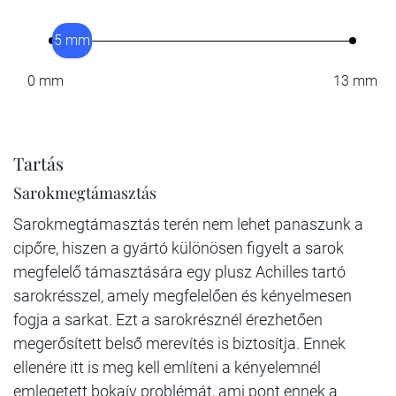
5 mm
0 mm
13 mm
Tartás
Sarokmegtámasztás
Sarokmegtámasztás terén nem lehet panaszunk a
cipőre, hiszen a gyártó különösen figyelt a sarok
megfelelő támasztására egy plusz Achilles tartó
sarokrésszel, amely megfelelően és kényelmesen
fogja a sarkat. Ezt a sarokrésznél érezhetően
megerősített belső merevítés is biztosítja. Ennek
ellenére itt is meg kell említeni a kényelemnél
emlegetett bokaív problémát, ami pont ennek a