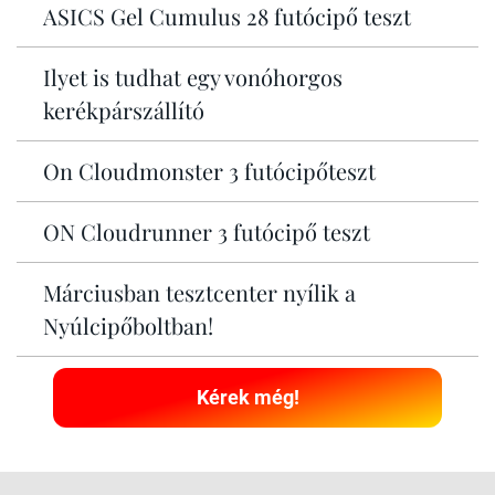
ASICS Gel Cumulus 28 futócipő teszt
Ilyet is tudhat egy vonóhorgos
kerékpárszállító
On Cloudmonster 3 futócipőteszt
ON Cloudrunner 3 futócipő teszt
Márciusban tesztcenter nyílik a
Nyúlcipőboltban!
Kérek még!