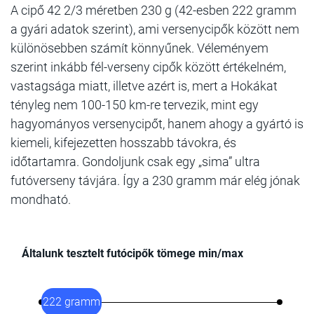
A cipő 42 2/3 méretben 230 g (42-esben 222 gramm
a gyári adatok szerint), ami versenycipők között nem
különösebben számít könnyűnek. Véleményem
szerint inkább fél-verseny cipők között értékelném,
vastagsága miatt, illetve azért is, mert a Hokákat
tényleg nem 100-150 km-re tervezik, mint egy
hagyományos versenycipőt, hanem ahogy a gyártó is
kiemeli, kifejezetten hosszabb távokra, és
időtartamra. Gondoljunk csak egy „sima” ultra
futóverseny távjára. Így a 230 gramm már elég jónak
mondható.
Általunk tesztelt futócipők tömege min/max
222 gramm