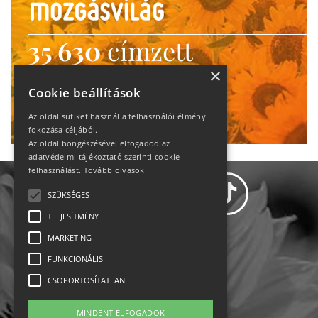
35 630
címzett
heti motiváció
×
Cookie beállítások
Ne maradj le!
Az oldal sütiket használ a felhasználói élmény
fokozása céljából.
Az oldal böngészésével elfogadod az
adatvédelmi tájékoztató szerinti cookie
felhasználást.
Tovább olvasok
SZÜKSÉGES
TELJESÍTMÉNY
MARKETING
Adatvédelem
FUNKCIONÁLIS
CSOPORTOSÍTATLAN
Állásajánlatok
MINDENT ELFOGADOK
Impresszum-kapcsolat