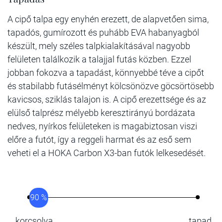
A cipő talpa egy enyhén erezett, de alapvetően sima,
tapadós, gumírozott és puhább EVA habanyagból
készült, mely széles talpkialakításával nagyobb
felületen találkozik a talajjal futás közben. Ezzel
jobban fokozva a tapadást, könnyebbé téve a cipőt
és stabilabb futásélményt kölcsönözve göcsörtösebb
kavicsos, sziklás talajon is. A cipő erezettsége és az
elülső talprész mélyebb keresztirányú bordázata
nedves, nyírkos felületeken is magabiztosan viszi
előre a futót, így a reggeli harmat és az eső sem
veheti el a HOKA Carbon X3-ban futók lelkesedését.
90 %
korcsolya
tapad