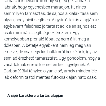
támaszték nélkül is komoly segítséget adnak a
lábnak, hogy egyenesben maradjon. Itt nincs
semmilyen támasztás, de sajnos a kialakítása sem
olyan, hogy picit segítsen. A gyártói leírás alapján az
egybevarrt felsőrész jó tartást ad, de én sajnos ezt
csak minimális segítségnek éreztem. Egy
komolyabban pronáló lábat ez nem állít meg a
dőlésben. A betétje egyébként némileg meg van
emelve, de csak egy kis hullámról beszélünk, így az
sem ad érezhető támasztást. Úgy gondolom, hogy a
vásárlóknak erre is kiemelten kell figyeljenek. A
Carbon X 3M tényleg olyan cipő, amely mindenféle
láb deformitástól mentes futóknak ajánlható csak.
A cipő karaktere a tartás alapján