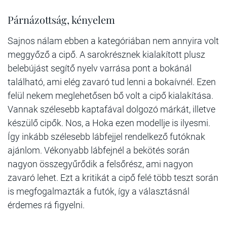
Párnázottság, kényelem
Sajnos nálam ebben a kategóriában nem annyira volt
meggyőző a cipő. A sarokrésznek kialakított plusz
belebújást segítő nyelv varrása pont a bokánál
található, ami elég zavaró tud lenni a bokaívnél. Ezen
felül nekem meglehetősen bő volt a cipő kialakítása.
Vannak szélesebb kaptafával dolgozó márkát, illetve
készülő cipők. Nos, a Hoka ezen modellje is ilyesmi.
Így inkább szélesebb lábfejjel rendelkező futóknak
ajánlom. Vékonyabb lábfejnél a bekötés során
nagyon összegyűrődik a felsőrész, ami nagyon
zavaró lehet. Ezt a kritikát a cipő felé több teszt során
is megfogalmazták a futók, így a választásnál
érdemes rá figyelni.