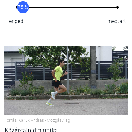
75 %
enged
megtart
Forrás: Kakuk András - Mozgásvilág
Középtalp dinamika