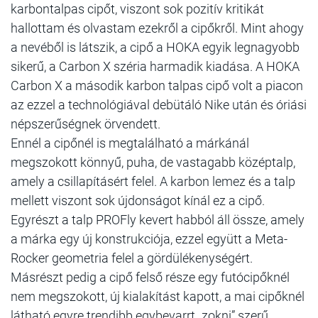
karbontalpas cipőt, viszont sok pozitív kritikát
hallottam és olvastam ezekről a cipőkről. Mint ahogy
a nevéből is látszik, a cipő a HOKA egyik legnagyobb
sikerű, a Carbon X széria harmadik kiadása. A HOKA
Carbon X a második karbon talpas cipő volt a piacon
az ezzel a technológiával debütáló Nike után és óriási
népszerűségnek örvendett.
Ennél a cipőnél is megtalálható a márkánál
megszokott könnyű, puha, de vastagabb középtalp,
amely a csillapításért felel. A karbon lemez és a talp
mellett viszont sok újdonságot kínál ez a cipő.
Egyrészt a talp PROFly kevert habból áll össze, amely
a márka egy új konstrukciója, ezzel együtt a Meta-
Rocker geometria felel a gördülékenységért.
Másrészt pedig a cipő felső része egy futócipőknél
nem megszokott, új kialakítást kapott, a mai cipőknél
látható egyre trendibb egybevarrt „zokni” szerű