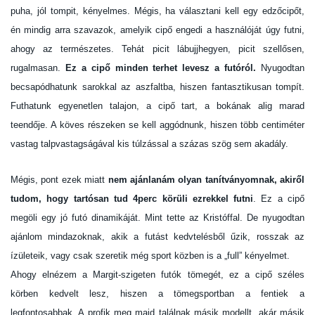
puha, jól tompit, kényelmes. Mégis, ha választani kell egy edzőcipőt,
én mindig arra szavazok, amelyik cipő engedi a használóját úgy futni,
ahogy az természetes. Tehát picit lábujjhegyen, picit szellősen,
rugalmasan.
Ez a cipő minden terhet levesz a futóról.
Nyugodtan
becsapódhatunk sarokkal az aszfaltba, hiszen fantasztikusan tompít.
Futhatunk egyenetlen talajon, a cipő tart, a bokának alig marad
teendője. A köves részeken se kell aggódnunk, hiszen több centiméter
vastag talpvastagságával kis túlzással a százas szög sem akadály.
Mégis, pont ezek miatt
nem ajánlanám olyan tanítványomnak, akiről
tudom, hogy tartósan tud 4perc körüli ezrekkel futni
. Ez a cipő
megöli egy jó futó dinamikáját. Mint tette az Kristóffal. De nyugodtan
ajánlom mindazoknak, akik a futást kedvtelésből űzik, rosszak az
ízületeik, vagy csak szeretik még sport közben is a „full” kényelmet.
Ahogy elnézem a Margit-szigeten futók tömegét, ez a cipő széles
körben kedvelt lesz, hiszen a tömegsportban a fentiek a
legfontosabbak. A profik meg majd találnak másik modellt, akár másik