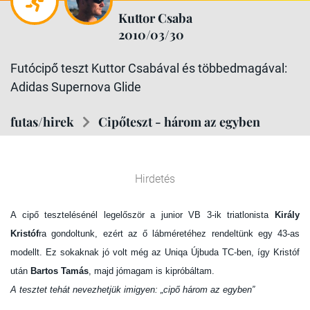
Kuttor Csaba
2010/03/30
Futócipő teszt Kuttor Csabával és többedmagával:
Adidas Supernova Glide
futas/hirek
Cipőteszt - három az egyben
Hirdetés
A cipő tesztelésénél legelőször a junior VB 3-ik triatlonista
Király
Kristóf
ra gondoltunk, ezért az ő lábméretéhez rendeltünk egy 43-as
modellt. Ez sokaknak jó volt még az Uniqa Újbuda TC-ben, így Kristóf
után
Bartos Tamás
, majd jómagam is kipróbáltam.
A tesztet tehát nevezhetjük imigyen: „cipő három az egyben”