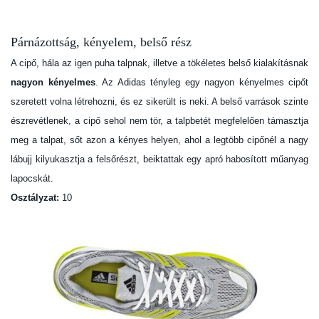
Párnázottság, kényelem, belső rész
A cipő, hála az igen puha talpnak, illetve a tökéletes belső kialakításnak
nagyon kényelmes
. Az Adidas tényleg egy nagyon kényelmes cipőt
szeretett volna létrehozni, és ez sikerült is neki. A belső varrások szinte
észrevétlenek, a cipő sehol nem tör, a talpbetét megfelelően támasztja
meg a talpat, sőt azon a kényes helyen, ahol a legtöbb cipőnél a nagy
lábujj kilyukasztja a felsőrészt, beiktattak egy apró habosított műanyag
lapocskát.
Osztályzat:
10