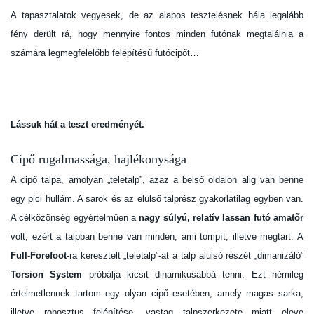
A tapasztalatok vegyesek, de az alapos tesztelésnek hála legalább
fény derült rá, hogy mennyire fontos minden futónak megtalálnia a
számára legmegfelelőbb felépítésű futócipőt…
Lássuk hát a teszt eredményét.
Cipő rugalmassága, hajlékonysága
A cipő talpa, amolyan „teletalp”, azaz a belső oldalon alig van benne
egy pici hullám. A sarok és az elülső talprész gyakorlatilag egyben van.
A célközönség egyértelműen a
nagy súlyú, relatív lassan futó amatőr
volt, ezért a talpban benne van minden, ami tompít, illetve megtart. A
Full-Forefoot
-ra keresztelt „teletalp”-at a talp alulsó részét „dimanizáló”
Torsion System
próbálja kicsit dinamikusabbá tenni. Ezt némileg
értelmetlennek tartom egy olyan cipő esetében, amely magas sarka,
illetve robosztus felépítése, vastag talpszerkezete miatt eleve