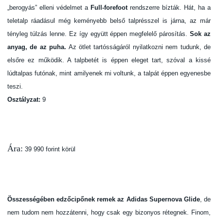
„berogyás” elleni védelmet a
Full-forefoot
rendszerre bízták. Hát, ha a
teletalp ráadásul még keményebb belső talprésszel is járna, az már
tényleg túlzás lenne. Ez így együtt éppen megfelelő párosítás.
Sok az
anyag, de az puha.
Az ötlet tartósságáról nyilatkozni nem tudunk, de
elsőre ez működik. A talpbetét is éppen eleget tart, szóval a kissé
lúdtalpas futónak, mint amilyenek mi voltunk, a talpát éppen egyenesbe
teszi.
Osztályzat:
9
Ára:
39 990 forint körül
Összességében edzőcipőnek remek az Adidas Supernova Glide
, de
nem tudom nem hozzátenni, hogy csak egy bizonyos rétegnek. Finom,