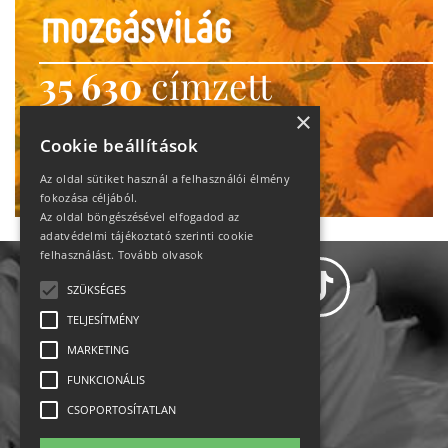
35 630
címzett
heti motiváció
×
Cookie beállítások
Ne maradj le!
Az oldal sütiket használ a felhasználói élmény
fokozása céljából.
Az oldal böngészésével elfogadod az
adatvédelmi tájékoztató szerinti cookie
felhasználást.
Tovább olvasok
SZÜKSÉGES
TELJESÍTMÉNY
MARKETING
Adatvédelem
FUNKCIONÁLIS
CSOPORTOSÍTATLAN
Állásajánlatok