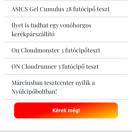
ASICS Gel Cumulus 28 futócipő teszt
Ilyet is tudhat egy vonóhorgos
kerékpárszállító
On Cloudmonster 3 futócipőteszt
ON Cloudrunner 3 futócipő teszt
Márciusban tesztcenter nyílik a
Nyúlcipőboltban!
Kérek még!