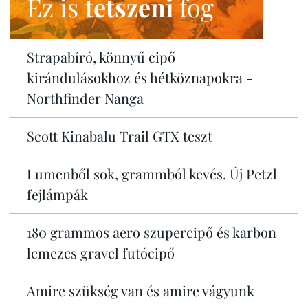
Ez is
tetszeni
fog
Strapabíró, könnyű cipő
kirándulásokhoz és hétköznapokra -
Northfinder Nanga
Scott Kinabalu Trail GTX teszt
Lumenből sok, grammból kevés. Új Petzl
fejlámpák
180 grammos aero szupercipő és karbon
lemezes gravel futócipő
Amire szükség van és amire vágyunk