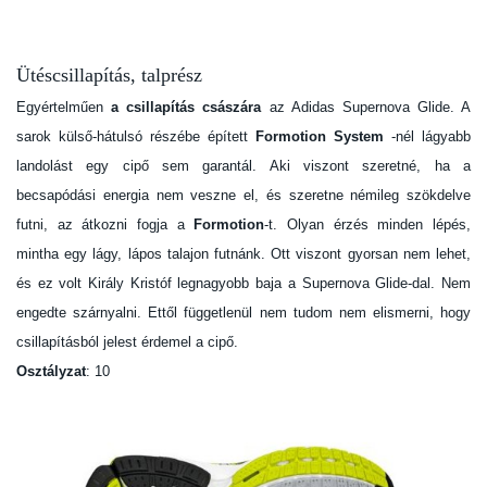
Ütéscsillapítás, talprész
Egyértelműen
a csillapítás császára
az Adidas Supernova Glide. A
sarok külső-hátulsó részébe épített
Formotion System
-nél lágyabb
landolást egy cipő sem garantál. Aki viszont szeretné, ha a
becsapódási energia nem veszne el, és szeretne némileg szökdelve
futni, az átkozni fogja a
Formotion
-t. Olyan érzés minden lépés,
mintha egy lágy, lápos talajon futnánk. Ott viszont gyorsan nem lehet,
és ez volt Király Kristóf legnagyobb baja a Supernova Glide-dal. Nem
engedte szárnyalni. Ettől függetlenül nem tudom nem elismerni, hogy
csillapításból jelest érdemel a cipő.
Osztályzat
: 10