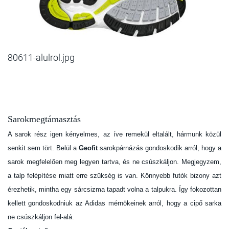
80611-alulrol.jpg
Sarokmegtámasztás
A sarok rész igen kényelmes, az íve remekül eltalált, hármunk közül
senkit sem tört. Belül a
Geofit
sarokpárnázás gondoskodik arról, hogy a
sarok megfelelően meg legyen tartva, és ne csúszkáljon. Megjegyzem,
a talp felépítése miatt erre szükség is van. Könnyebb futók bizony azt
érezhetik, mintha egy sárcsizma tapadt volna a talpukra. Így fokozottan
kellett gondoskodniuk az Adidas mérnökeinek arról, hogy a cipő sarka
ne csúszkáljon fel-alá.