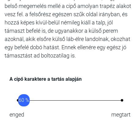
belső megemelés mellé a cipő amolyan trapéz alakot
vesz fel. a felsőrész egészen szűk oldal irányban, és
hozzá képes kívül-belül némileg kiáll a talp, jól
támaszt befelé is, de ugyanakkor a külső perem
azoknál, akik elsőre külső láb-élre landolnak, okozhat
egy befelé dobó hatást. Ennek ellenére egy egész jó
támasztást ad boltozatilag is.
A cipő karaktere a tartás alapján
60 %
enged
megtart