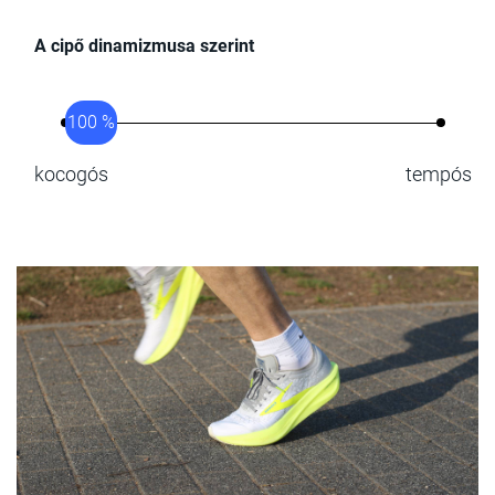
A cipő dinamizmusa szerint
100 %
kocogós
tempós