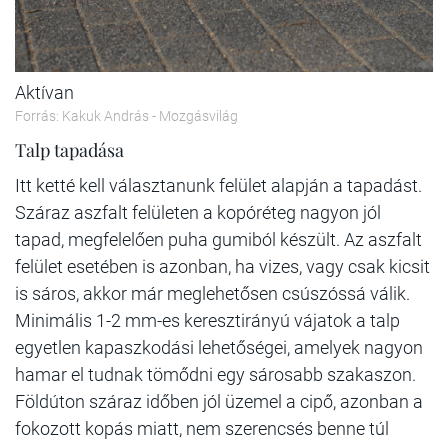
Aktívan
Forrás: Kakuk András - Mozgásvilág
Talp tapadása
Itt ketté kell választanunk felület alapján a tapadást.
Száraz aszfalt felületen a kopóréteg nagyon jól
tapad, megfelelően puha gumiból készült. Az aszfalt
felület esetében is azonban, ha vizes, vagy csak kicsit
is sáros, akkor már meglehetősen csúszóssá válik.
Minimális 1-2 mm-es keresztirányú vájatok a talp
egyetlen kapaszkodási lehetőségei, amelyek nagyon
hamar el tudnak tömődni egy sárosabb szakaszon.
Földúton száraz időben jól üzemel a cipő, azonban a
fokozott kopás miatt, nem szerencsés benne túl