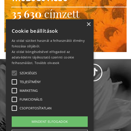
35 630
címzett
heti motiváció
×
Cookie beállítások
Ne maradj le!
Az oldal sütiket használ a felhasználói élmény
fokozása céljából.
Az oldal böngészésével elfogadod az
adatvédelmi tájékoztató szerinti cookie
felhasználást.
Tovább olvasok
SZÜKSÉGES
TELJESÍTMÉNY
MARKETING
Adatvédelem
FUNKCIONÁLIS
CSOPORTOSÍTATLAN
Állásajánlatok
MINDENT ELFOGADOK
Impresszum-kapcsolat