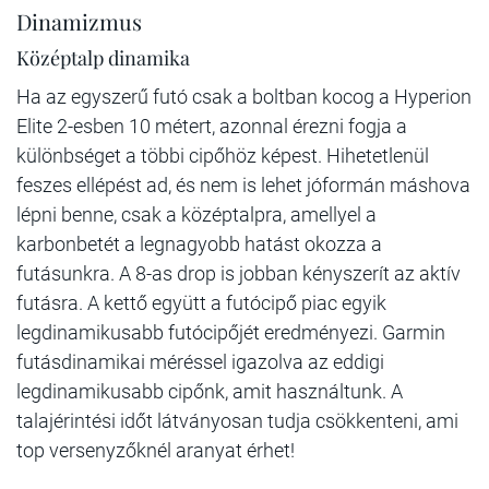
Dinamizmus
Középtalp dinamika
Ha az egyszerű futó csak a boltban kocog a Hyperion
Elite 2-esben 10 métert, azonnal érezni fogja a
különbséget a többi cipőhöz képest. Hihetetlenül
feszes ellépést ad, és nem is lehet jóformán máshova
lépni benne, csak a középtalpra, amellyel a
karbonbetét a legnagyobb hatást okozza a
futásunkra. A 8-as drop is jobban kényszerít az aktív
futásra. A kettő együtt a futócipő piac egyik
legdinamikusabb futócipőjét eredményezi. Garmin
futásdinamikai méréssel igazolva az eddigi
legdinamikusabb cipőnk, amit használtunk. A
talajérintési időt látványosan tudja csökkenteni, ami
top versenyzőknél aranyat érhet!