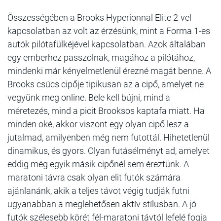
Összességében a Brooks Hyperionnal Elite 2-vel
kapcsolatban az volt az érzésünk, mint a Forma 1-es
autók pilótafülkéjével kapcsolatban. Azok általában
egy emberhez passzolnak, magához a pilótához,
mindenki már kényelmetlenül érezné magát benne. A
Brooks csúcs cipője tipikusan az a cipő, amelyet ne
vegyünk meg online. Bele kell bújni, mind a
méretezés, mind a picit Brooksos kaptafa miatt. Ha
minden oké, akkor viszont egy olyan cipő lesz a
jutalmad, amilyenben még nem futottál. Hihetetlenül
dinamikus, és gyors. Olyan futásélményt ad, amelyet
eddig még egyik másik cipőnél sem éreztünk. A
maratoni távra csak olyan elit futók számára
ajánlanánk, akik a teljes távot végig tudják futni
ugyanabban a meglehetősen aktív stílusban. A jó
futók szélesebb körét fél-maratoni távtól lefelé fogja