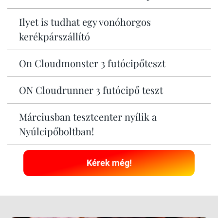
Ilyet is tudhat egy vonóhorgos
kerékpárszállító
On Cloudmonster 3 futócipőteszt
ON Cloudrunner 3 futócipő teszt
Márciusban tesztcenter nyílik a
Nyúlcipőboltban!
Kérek még!