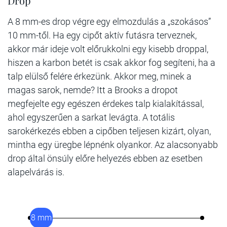
Drop
A 8 mm-es drop végre egy elmozdulás a „szokásos”
10 mm-től. Ha egy cipőt aktív futásra terveznek,
akkor már ideje volt előrukkolni egy kisebb droppal,
hiszen a karbon betét is csak akkor fog segíteni, ha a
talp elülső felére érkezünk. Akkor meg, minek a
magas sarok, nemde? Itt a Brooks a dropot
megfejelte egy egészen érdekes talp kialakítással,
ahol egyszerűen a sarkat levágta. A totális
sarokérkezés ebben a cipőben teljesen kizárt, olyan,
mintha egy üregbe lépnénk olyankor. Az alacsonyabb
drop által önsúly előre helyezés ebben az esetben
alapelvárás is.
8 mm