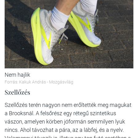
Nem hajlik
Forrás: Kakuk András - Mozgásvilág
Szellőzés
Szellőzés terén nagyon nem erőltették meg magukat
a Brooksnál. A felsőrész egy rétegű szintetikus
vászon, amelyen körben jóformán semmilyen lyuk
nincs. Ahol távozhat a pára, az a lábfej, és a nyelv.