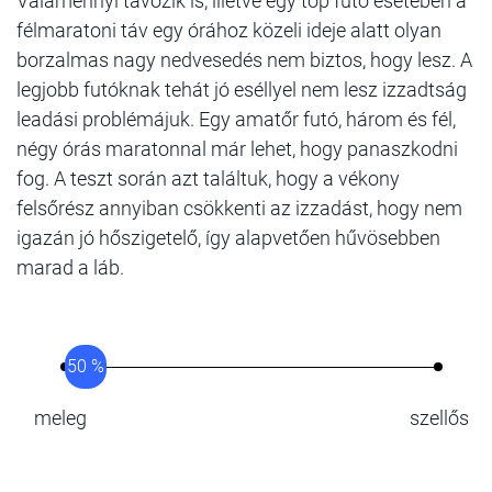
Valamennyi távozik is, illetve egy top futó esetében a
félmaratoni táv egy órához közeli ideje alatt olyan
borzalmas nagy nedvesedés nem biztos, hogy lesz. A
legjobb futóknak tehát jó eséllyel nem lesz izzadtság
leadási problémájuk. Egy amatőr futó, három és fél,
négy órás maratonnal már lehet, hogy panaszkodni
fog. A teszt során azt találtuk, hogy a vékony
felsőrész annyiban csökkenti az izzadást, hogy nem
igazán jó hőszigetelő, így alapvetően hűvösebben
marad a láb.
50 %
meleg
szellős