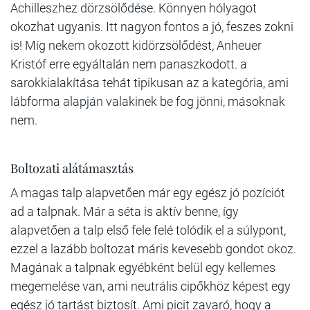
Achilleszhez dörzsölődése. Könnyen hólyagot
okozhat ugyanis. Itt nagyon fontos a jó, feszes zokni
is! Míg nekem okozott kidörzsölődést, Anheuer
Kristóf erre egyáltalán nem panaszkodott. a
sarokkialakítása tehát tipikusan az a kategória, ami
lábforma alapján valakinek be fog jönni, másoknak
nem.
Boltozati alátámasztás
A magas talp alapvetően már egy egész jó pozíciót
ad a talpnak. Már a séta is aktív benne, így
alapvetően a talp első fele felé tolódik el a súlypont,
ezzel a lazább boltozat máris kevesebb gondot okoz.
Magának a talpnak egyébként belül egy kellemes
megemelése van, ami neutrális cipőkhöz képest egy
egész jó tartást biztosít. Ami picit zavaró, hogy a