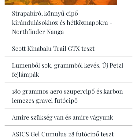
Strapabíró, könnyű cipő
kirándulásokhoz és hétköznapokra -
Northfinder Nanga
Scott Kinabalu Trail GTX teszt
Lumenből sok, grammból kevés. Új Petzl
fejlámpák
180 grammos aero szupercipő és karbon
lemezes gravel futócipő
Amire szükség van és amire vágyunk
ASICS Gel Cumulus 28 futócipő teszt