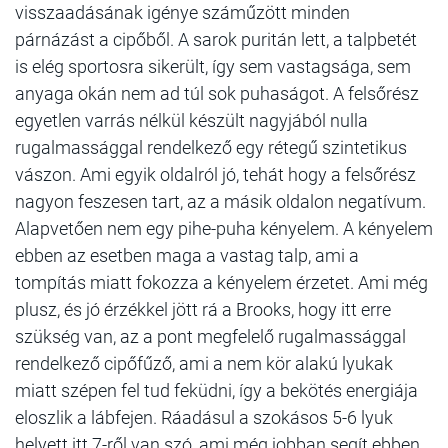
visszaadásának igénye száműzött minden
párnázást a cipőből. A sarok puritán lett, a talpbetét
is elég sportosra sikerült, így sem vastagsága, sem
anyaga okán nem ad túl sok puhaságot. A felsőrész
egyetlen varrás nélkül készült nagyjából nulla
rugalmassággal rendelkező egy rétegű szintetikus
vászon. Ami egyik oldalról jó, tehát hogy a felsőrész
nagyon feszesen tart, az a másik oldalon negatívum.
Alapvetően nem egy pihe-puha kényelem. A kényelem
ebben az esetben maga a vastag talp, ami a
tompítás miatt fokozza a kényelem érzetet. Ami még
plusz, és jó érzékkel jött rá a Brooks, hogy itt erre
szükség van, az a pont megfelelő rugalmassággal
rendelkező cipőfűző, ami a nem kör alakú lyukak
miatt szépen fel tud feküdni, így a bekötés energiája
eloszlik a lábfejen. Ráadásul a szokásos 5-6 lyuk
helyett itt 7-ről van szó, ami még jobban segít ebben.