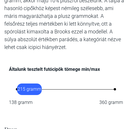
gramm, akkor majd 10% pluszról beszélünk. A talpa a
hasonló cipőkhöz képest némileg szélesebb, ami
máris magyarázhatja a plusz grammokat. A
felsőrész teljes mértékben ki lett könnyítve, ott a
spórolást kimaxolta a Brooks ezzel a modellel. A
súlya abszolút értékben parádés, a kategóriát nézve
lehet csak icipici hiányérzet.
Általunk tesztelt futócipők tömege min/max
215 gramm
138 gramm
360 gramm