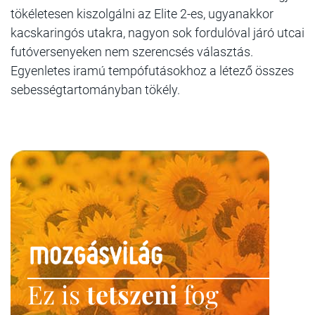
tökéletesen kiszolgálni az Elite 2-es, ugyanakkor
kacskaringós utakra, nagyon sok fordulóval járó utcai
futóversenyeken nem szerencsés választás.
Egyenletes iramú tempófutásokhoz a létező összes
sebességtartományban tökély.
Ez is
tetszeni
fog