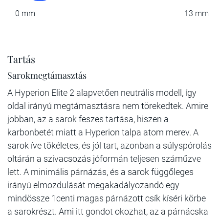
0 mm
13 mm
Tartás
Sarokmegtámasztás
A Hyperion Elite 2 alapvetően neutrális modell, így
oldal irányú megtámasztásra nem törekedtek. Amire
jobban, az a sarok feszes tartása, hiszen a
karbonbetét miatt a Hyperion talpa atom merev. A
sarok íve tökéletes, és jól tart, azonban a súlyspórolás
oltárán a szivacsozás jóformán teljesen száműzve
lett. A minimális párnázás, és a sarok függőleges
irányú elmozdulását megakadályozandó egy
mindössze 1centi magas párnázott csík kíséri körbe
a sarokrészt. Ami itt gondot okozhat, az a párnácska