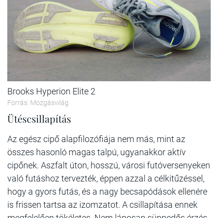
Brooks Hyperion Elite 2
Forrás: Mozgásvilág
Ütéscsillapítás
Az egész cipő alapfilozófiája nem más, mint az
összes hasonló magas talpú, ugyanakkor aktív
cipőnek. Aszfalt úton, hosszú, városi futóversenyeken
való futáshoz tervezték, éppen azzal a célkitűzéssel,
hogy a gyors futás, és a nagy becsapódások ellenére
is frissen tartsa az izomzatot. A csillapítása ennek
megfelelően tökéletes. Nem láposan süppedős érzés,