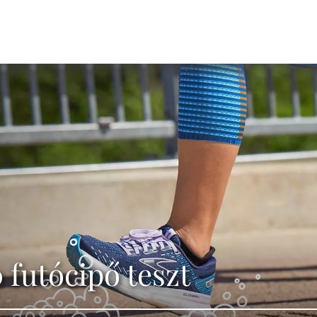
 futócipő teszt