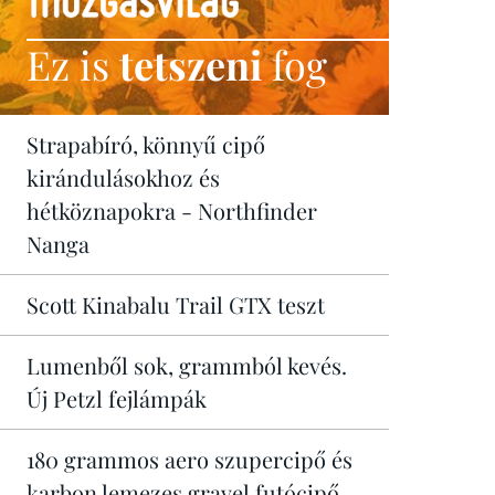
Ez is
tetszeni
fog
Strapabíró, könnyű cipő
kirándulásokhoz és
hétköznapokra - Northfinder
Nanga
Scott Kinabalu Trail GTX teszt
Lumenből sok, grammból kevés.
Új Petzl fejlámpák
180 grammos aero szupercipő és
karbon lemezes gravel futócipő