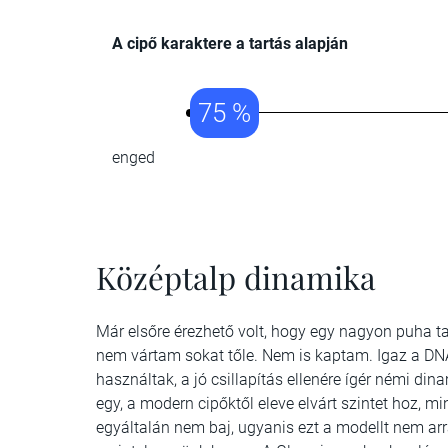
A cipő karaktere a tartás alapján
75 %
enged
Középtalp dinamika
Már elsőre érezhető volt, hogy egy nagyon puha tal
nem vártam sokat tőle. Nem is kaptam. Igaz a DNA 
használtak, a jó csillapítás ellenére ígér némi d
egy, a modern cipőktől eleve elvárt szintet hoz, 
egyáltalán nem baj, ugyanis ezt a modellt nem arr