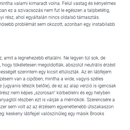
 mintha valami kimaradt volna. Felül vastag és kényelmes
onban ez a szivacsozás nem fut le egészen a talpbetétig,
jnyi rész, ahol egyáltalán nincs oldalsó támasztás.
ösebb problémát sem okozott, azonban egy instabilabb
, amit a legnehezebb eltalálni. Ne legyen túl sok, de
 hogy tökéletesen megoldották, abszolút neutrális érzést
sségét szerintem egy kicsit eltúlozták. Az én lábfejem
rzésem van a cipőben, mintha a wide, vagyis széles
(ugyanis létezik belőle), de ez az alap verzió is igencsak
sőrész nem képes „szorosan” körbeölelni és egy helyben
h anyagtól részben ezt is várják a mérnökök. Szerencsére a
gyszer sem volt az az érzésem egyenetlenebb útszakaszon
eg: keskeny lábfejjel valószínűleg egy másik Brooks