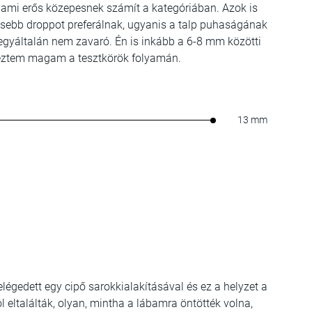
, ami erős közepesnek számít a kategóriában. Azok is
kisebb droppot preferálnak, ugyanis a talp puhaságának
egyáltalán nem zavaró. Én is inkább a 6-8 mm közötti
reztem magam a tesztkörök folyamán.
13 mm
légedett egy cipő sarokkialakításával és ez a helyzet a
l eltalálták, olyan, mintha a lábamra öntötték volna,