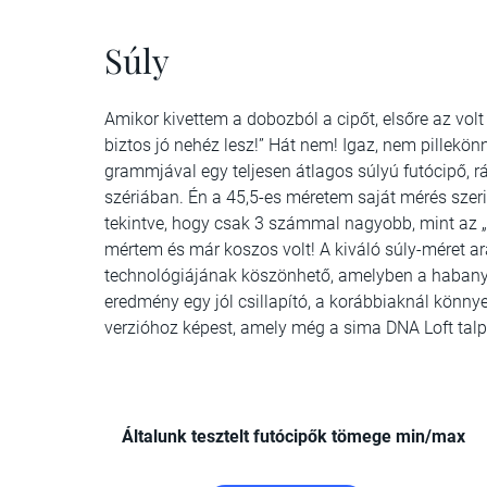
Súly
Amikor kivettem a dobozból a cipőt, elsőre az vol
biztos jó nehéz lesz!” Hát nem! Igaz, nem pillekö
grammjával egy teljesen átlagos súlyú futócipő, 
szériában. Én a 45,5-es méretem saját mérés szeri
tekintve, hogy csak 3 számmal nagyobb, mint az „e
mértem és már koszos volt! A kiváló súly-méret ar
technológiájának köszönhető, amelyben a habanyag 
eredmény egy jól csillapító, a korábbiaknál könny
verzióhoz képest, amely még a sima DNA Loft talp
Általunk tesztelt futócipők tömege min/max