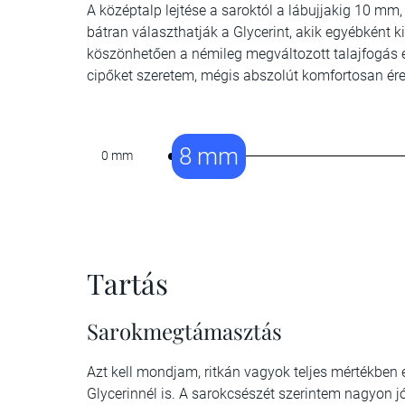
A középtalp lejtése a saroktól a lábujjakig 10 mm
bátran választhatják a Glycerint, akik egyébként 
köszönhetően a némileg megváltozott talajfogás 
cipőket szeretem, mégis abszolút komfortosan é
8 mm
0 mm
Tartás
Sarokmegtámasztás
Azt kell mondjam, ritkán vagyok teljes mértékben e
Glycerinnél is. A sarokcsészét szerintem nagyon jó