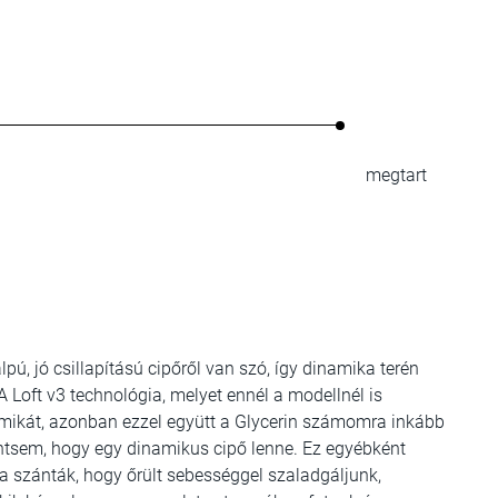
megtart
pú, jó csillapítású cipőről van szó, így dinamika terén
Loft v3 technológia, melyet ennél a modellnél is
inamikát, azonban ezzel együtt a Glycerin számomra inkább
mintsem, hogy egy dinamikus cipő lenne. Ez egyébként
a szánták, hogy őrült sebességgel szaladgáljunk,