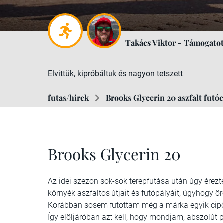
Takács Viktor - Támogatot
Elvittük, kipróbáltuk és nagyon tetszett
futas/hirek
Brooks Glycerin 20 aszfalt futóc
Brooks Glycerin 20
Az idei szezon sok-sok terepfutása után úgy érezte
környék aszfaltos útjait és futópályáit, úgyhogy ö
Korábban sosem futottam még a márka egyik cipőj
Így elöljáróban azt kell, hogy mondjam, abszolút 