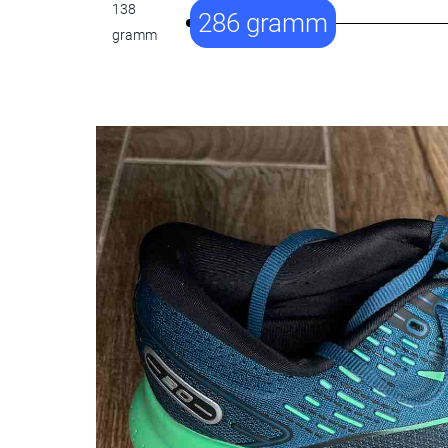
138
286 gramm
gramm