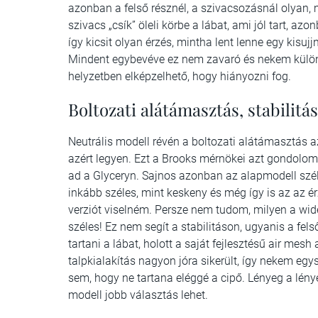
azonban a felső résznél, a szivacsozásnál olyan,
szivacs „csík” öleli körbe a lábat, ami jól tart, az
így kicsit olyan érzés, mintha lent lenne egy kisuj
Mindent egybevéve ez nem zavaró és nekem külön
helyzetben elképzelhető, hogy hiányozni fog.
Boltozati alátámasztás, stabilitás
Neutrális modell révén a boltozati alátámasztás az
azért legyen. Ezt a Brooks mérnökei azt gondolom,
ad a Glyceryn. Sajnos azonban az alapmodell széle
inkább széles, mint keskeny és még így is az az é
verziót viselném. Persze nem tudom, milyen a wide 
széles! Ez nem segít a stabilitáson, ugyanis a fel
tartani a lábat, holott a saját fejlesztésű air mes
talpkialakítás nagyon jóra sikerült, így nekem e
sem, hogy ne tartana eléggé a cipő. Lényeg a lény
modell jobb választás lehet.