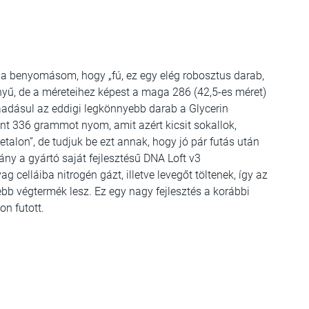
t a benyomásom, hogy „fú, ez egy elég robosztus darab,
nnyű, de a méreteihez képest a maga 286 (42,5-es méret)
ráadásul az eddigi legkönnyebb darab a Glycerin
nt 336 grammot nyom, amit azért kicsit sokallok,
talon”, de tudjuk be ezt annak, hogy jó pár futás után
ány a gyártó saját fejlesztésű DNA Loft v3
celláiba nitrogén gázt, illetve levegőt töltenek, így az
ebb végtermék lesz. Ez egy nagy fejlesztés a korábbi
on futott.