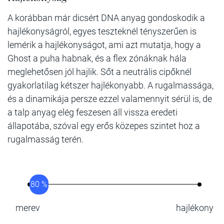
A korábban már dicsért DNA anyag gondoskodik a
hajlékonyságról, egyes teszteknél tényszerűen is
lemérik a hajlékonyságot, ami azt mutatja, hogy a
Ghost a puha habnak, és a flex zónáknak hála
meglehetősen jól hajlik. Sőt a neutrális cipőknél
gyakorlatilag kétszer hajlékonyabb. A rugalmassága,
és a dinamikája persze ezzel valamennyit sérül is, de
a talp anyag elég feszesen áll vissza eredeti
állapotába, szóval egy erős közepes szintet hoz a
rugalmasság terén.
80 %
merev
hajlékony