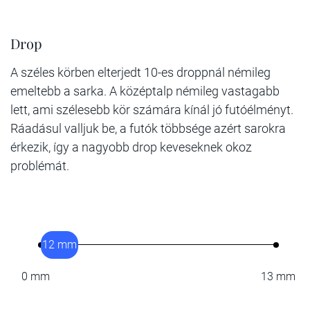
Drop
A széles körben elterjedt 10-es droppnál némileg
emeltebb a sarka. A középtalp némileg vastagabb
lett, ami szélesebb kör számára kínál jó futóélményt.
Ráadásul valljuk be, a futók többsége azért sarokra
érkezik, így a nagyobb drop keveseknek okoz
problémát.
12 mm
0 mm
13 mm