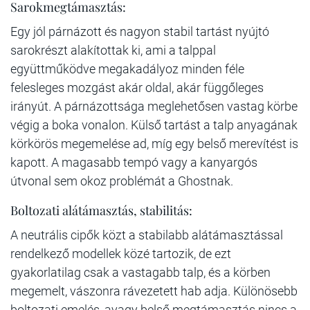
Sarokmegtámasztás:
Egy jól párnázott és nagyon stabil tartást nyújtó
sarokrészt alakítottak ki, ami a talppal
együttműködve megakadályoz minden féle
felesleges mozgást akár oldal, akár függőleges
irányút. A párnázottsága meglehetősen vastag körbe
végig a boka vonalon. Külső tartást a talp anyagának
körkörös megemelése ad, míg egy belső merevítést is
kapott. A magasabb tempó vagy a kanyargós
útvonal sem okoz problémát a Ghostnak.
Boltozati alátámasztás, stabilitás:
A neutrális cipők közt a stabilabb alátámasztással
rendelkező modellek közé tartozik, de ezt
gyakorlatilag csak a vastagabb talp, és a körben
megemelt, vászonra rávezetett hab adja. Különösebb
boltozati emelés, avagy belső megtámasztás nincs a