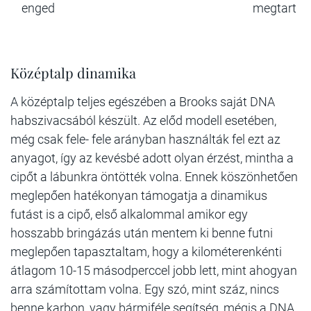
enged
megtart
Középtalp dinamika
A középtalp teljes egészében a Brooks saját DNA
habszivacsából készült. Az előd modell esetében,
még csak fele- fele arányban használták fel ezt az
anyagot, így az kevésbé adott olyan érzést, mintha a
cipőt a lábunkra öntötték volna. Ennek köszönhetően
meglepően hatékonyan támogatja a dinamikus
futást is a cipő, első alkalommal amikor egy
hosszabb bringázás után mentem ki benne futni
meglepően tapasztaltam, hogy a kilométerenkénti
átlagom 10-15 másodperccel jobb lett, mint ahogyan
arra számítottam volna. Egy szó, mint száz, nincs
benne karbon, vagy bármiféle segítség, mégis a DNA