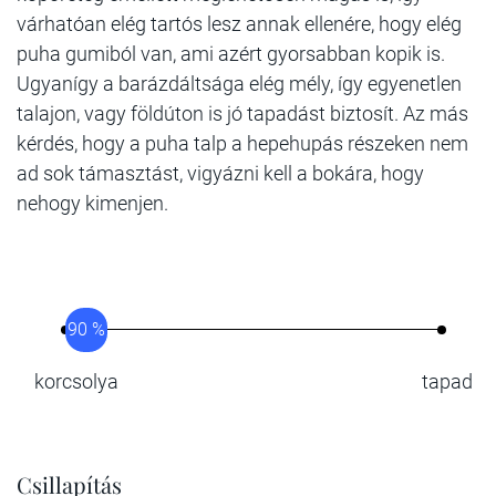
várhatóan elég tartós lesz annak ellenére, hogy elég
puha gumiból van, ami azért gyorsabban kopik is.
Ugyanígy a barázdáltsága elég mély, így egyenetlen
talajon, vagy földúton is jó tapadást biztosít. Az más
kérdés, hogy a puha talp a hepehupás részeken nem
ad sok támasztást, vigyázni kell a bokára, hogy
nehogy kimenjen.
90 %
korcsolya
tapad
Csillapítás