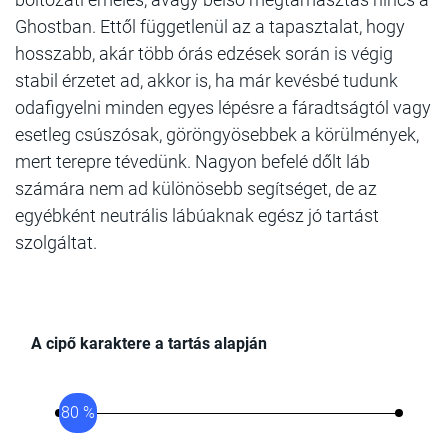
Ghostban. Ettől függetlenül az a tapasztalat, hogy
hosszabb, akár több órás edzések során is végig
stabil érzetet ad, akkor is, ha már kevésbé tudunk
odafigyelni minden egyes lépésre a fáradtságtól vagy
esetleg csúszósak, göröngyösebbek a körülmények,
mert terepre tévedünk. Nagyon befelé dőlt láb
számára nem ad különösebb segítséget, de az
egyébként neutrális lábúaknak egész jó tartást
szolgáltat.
A cipő karaktere a tartás alapján
80 %