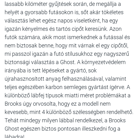
lassabb kilóméter gyűjtések során, de megállja a
helyét a gyorsabb futásokon is, sőt akár tökéletes
választás lehet egész napos viseletként, ha egy
igazán kényelmes és tartós cipőt keresünk. Azon
futók számára, akik most ismerkednek a futással és
nem biztosak benne, hogy mit várnak el egy cipőtől,
mi passzol igazán a futó stílusukhoz egy nagyszerű
biztonsági választás a Ghost. A környezetvédelem
irányába is tett lépéseket a gyártó, sok
újrahasznosított anyag felhasználásával, valamint
teljes egészében karbon semleges gyártást ígérve. A
különböző lábfej típusok miatti méret problémákat a
Brooks úgy orvosolta, hogy ez a modell nem
kevesebb, mint 4 különböző szélességben rendelhető.
Tehát mindegy milyen lábbal rendelkezel, a Brooks
Ghost egészen biztos pontosan illeszkedni fog a
lábadra!