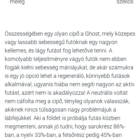
meleg
szellős
Összességében egy olyan cipő a Ghost, mely közepes
vagy lassabb sebességű futóknak egy nagyon
kellemes, és lágy futást fog lehetővé tenni. A
komolyabb teljesítményre vágyó futók nem ebben
fogják kiélni sebesség mániájukat, de akár számukra
is egy jó opció lehet a regeneráló, könnyebb futások
alkalmával, ugyanis hiába nem segíti nagyon az aktív
futást, azért nem is akadályozza! A neutrális voltát
nem cáfolta meg a cipő, tényleg olyanok válasszák,
akiknek nincs túlságosan nagy problémájuk a
lábfejükkel. Aki a földet is próbálja futás közben
megmenteni, annak jó tudni, hogy sarokrész 86%-
ban, a nyelv 33%-ban, a felsőrész pedig 45%-ban