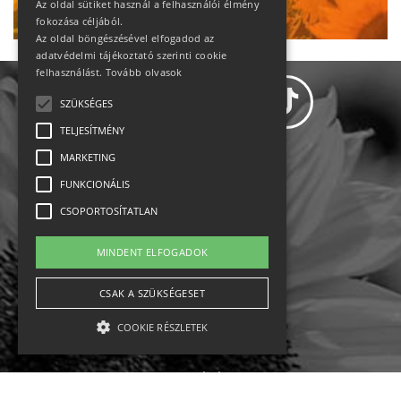
Az oldal sütiket használ a felhasználói élmény
fokozása céljából.
Az oldal böngészésével elfogadod az
adatvédelmi tájékoztató szerinti cookie
felhasználást.
Tovább olvasok
SZÜKSÉGES
TELJESÍTMÉNY
MARKETING
Adatvédelem
FUNKCIONÁLIS
CSOPORTOSÍTATLAN
Állásajánlatok
MINDENT ELFOGADOK
Impresszum-kapcsolat
CSAK A SZÜKSÉGESET
Jogi nyilatkozat
COOKIE RÉSZLETEK
Rólunk
English
Szükséges
Teljesítmény
Marketing