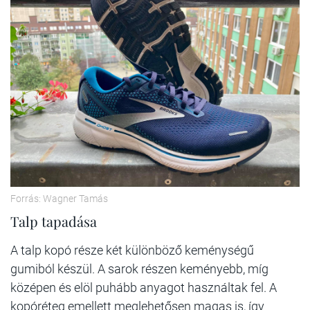
Forrás: Wagner Tamás
Talp tapadása
A talp kopó része két különböző keménységű
gumiból készül. A sarok részen keményebb, míg
középen és elöl puhább anyagot használtak fel. A
kopóréteg emellett meglehetősen magas is, így