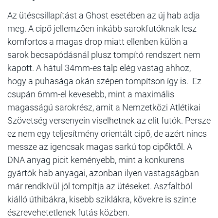
Az ütéscsillapítást a Ghost esetében az új hab adja
meg. A cipő jellemzően inkább sarokfutóknak lesz
komfortos a magas drop miatt ellenben külön a
sarok becsapódásnál plusz tompító rendszert nem
kapott. A hátul 34mm-es talp elég vastag ahhoz,
hogy a puhasága okán szépen tompítson így is. Ez
csupán 6mm-el kevesebb, mint a maximális
magasságú sarokrész, amit a Nemzetközi Atlétikai
Szövetség versenyein viselhetnek az elit futók. Persze
ez nem egy teljesítmény orientált cipő, de azért nincs
messze az igencsak magas sarkú top cipőktől. A
DNA anyag picit keményebb, mint a konkurens
gyártók hab anyagai, azonban ilyen vastagságban
már rendkívül jól tompítja az ütéseket. Aszfaltból
kiálló úthibákra, kisebb sziklákra, kövekre is szinte
észrevehetetlenek futás közben.