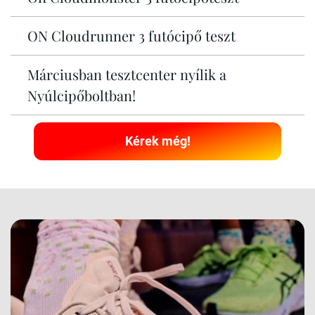
ON Cloudrunner 3 futócipő teszt
Márciusban tesztcenter nyílik a
Nyúlcipőboltban!
Kérek még!