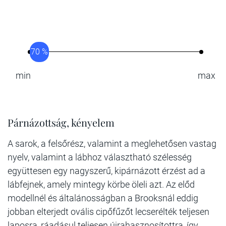
70 %
min
max
Párnázottság, kényelem
A sarok, a felsőrész, valamint a meglehetősen vastag
nyelv, valamint a lábhoz választható szélesség
együttesen egy nagyszerű, kipárnázott érzést ad a
lábfejnek, amely mintegy körbe öleli azt. Az előd
modellnél és általánosságban a Brooksnál eddig
jobban elterjedt ovális cipőfűzőt lecserélték teljesen
laposra, ráadásul teljesen újrahasznosítottra, így