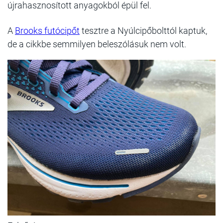
újrahasznosított anyagokból épül fel.
A
Brooks futócipőt
tesztre a Nyúlcipőbolttól kaptuk,
de a cikkbe semmilyen beleszólásuk nem volt.