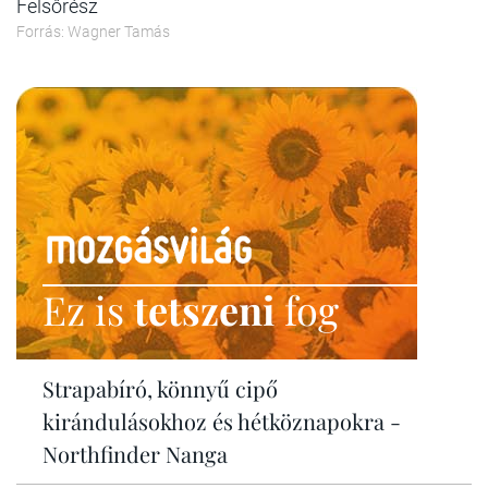
Felsőrész
Forrás: Wagner Tamás
Ez is
tetszeni
fog
Strapabíró, könnyű cipő
kirándulásokhoz és hétköznapokra -
Northfinder Nanga