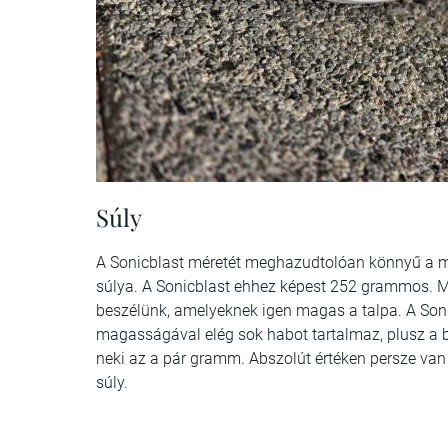
Súly
A Sonicblast méretét meghazudtolóan könnyű a m
súlya. A Sonicblast ehhez képest 252 grammos. Mi
beszélünk, amelyeknek igen magas a talpa. A Son
magasságával elég sok habot tartalmaz, plusz a be
neki az a pár gramm. Abszolút értéken persze van
súly.