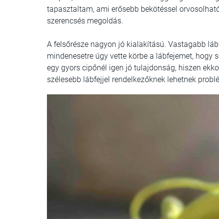
tapasztaltam, ami erősebb bekötéssel orvosolható
szerencsés megoldás.
A felsőrésze nagyon jó kialakítású. Vastagabb láb
mindenesetre úgy vette körbe a lábfejemet, hogy s
egy gyors cipőnél igen jó tulajdonság, hiszen ekko
szélesebb lábfejjel rendelkezőknek lehetnek probl