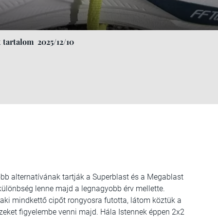
 tartalom
2025/12/10
óbb alternatívának tartják a Superblast és a Megablast
különbség lenne majd a legnagyobb érv mellette.
aki mindkettő cipőt rongyosra futotta, látom köztük a
ezeket figyelembe venni majd. Hála Istennek éppen 2x2