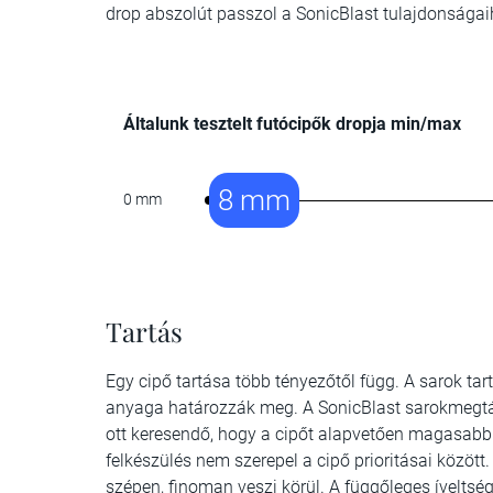
drop abszolút passzol a SonicBlast tulajdonságai
Általunk tesztelt futócipők dropja min/max
8 mm
0 mm
Tartás
Egy cipő tartása több tényezőtől függ. A sarok tart
anyaga határozzák meg. A SonicBlast sarokmegtá
ott keresendő, hogy a cipőt alapvetően magasabb 
felkészülés nem szerepel a cipő prioritásai közöt
szépen, finoman veszi körül. A függőleges íveltség