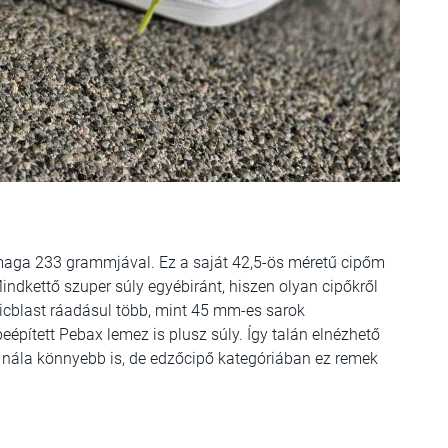
aga 233 grammjával. Ez a saját 42,5-ös méretű cipőm
ndkettő szuper súly egyébiránt, hiszen olyan cipőkről
icblast ráadásul több, mint 45 mm-es sarok
épített Pebax lemez is plusz súly. Így talán elnézhető
 nála könnyebb is, de edzőcipő kategóriában ez remek