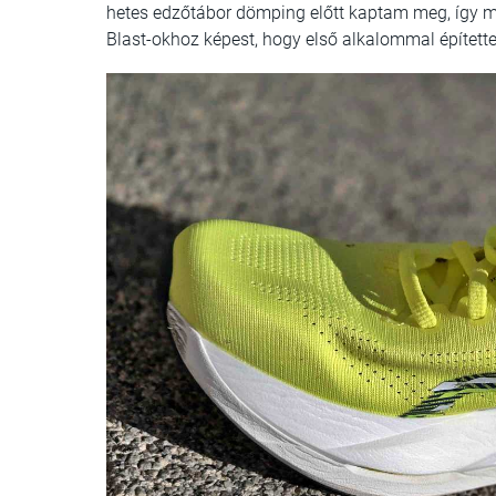
hetes edzőtábor dömping előtt kaptam meg, így mi
Blast-okhoz képest, hogy első alkalommal épített