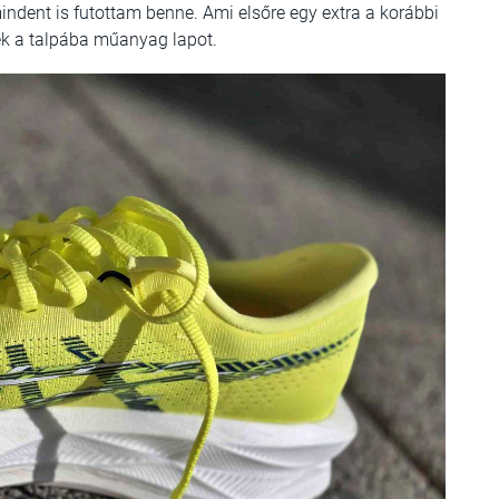
ndent is futottam benne. Ami elsőre egy extra a korábbi
ek a talpába műanyag lapot.