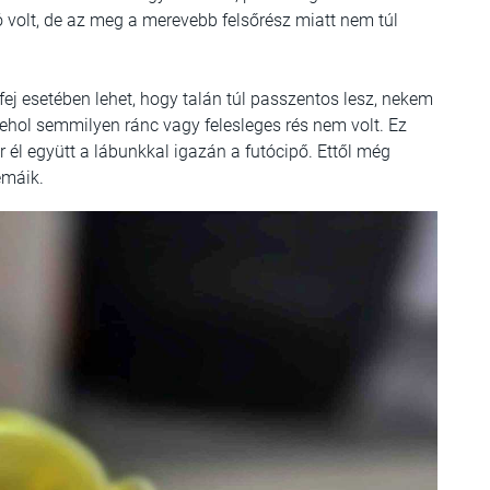
 volt, de az meg a merevebb felsőrész miatt nem túl
fej esetében lehet, hogy talán túl passzentos lesz, nekem
ehol semmilyen ránc vagy felesleges rés nem volt. Ez
r él együtt a lábunkkal igazán a futócipő. Ettől még
émáik.