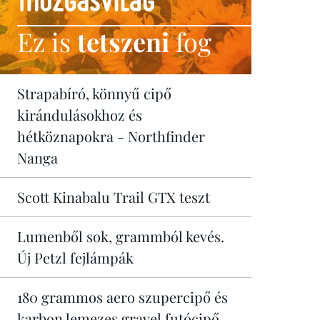
Ez is
tetszeni
fog
Strapabíró, könnyű cipő
kirándulásokhoz és
hétköznapokra - Northfinder
Nanga
Scott Kinabalu Trail GTX teszt
Lumenből sok, grammból kevés.
Új Petzl fejlámpák
180 grammos aero szupercipő és
karbon lemezes gravel futócipő