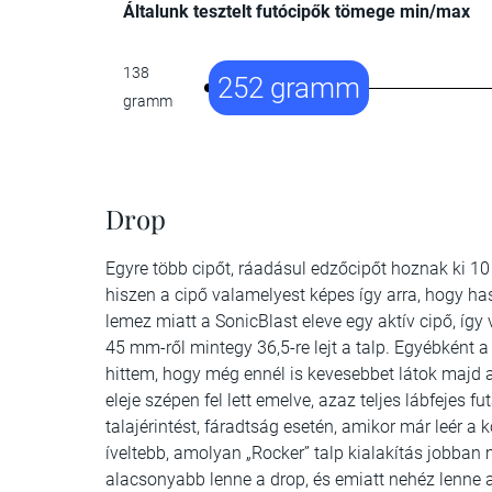
Általunk tesztelt futócipők tömege min/max
138
252 gramm
gramm
Drop
Egyre több cipőt, ráadásul edzőcipőt hoznak ki 10
hiszen a cipő valamelyest képes így arra, hogy ha
lemez miatt a SonicBlast eleve egy aktív cipő, így
45 mm-ről mintegy 36,5-re lejt a talp. Egyébként a
hittem, hogy még ennél is kevesebbet látok majd a
eleje szépen fel lett emelve, azaz teljes lábfejes 
talajérintést, fáradtság esetén, amikor már leér a k
íveltebb, amolyan „Rocker” talp kialakítás jobban
alacsonyabb lenne a drop, és emiatt nehéz lenne