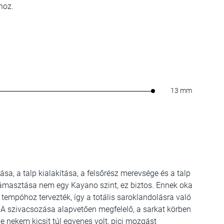
hoz.
13 mm
ása, a talp kialakítása, a felsőrész merevsége és a talp
masztása nem egy Kayano szint, ez biztos. Ennek oka
tempóhoz tervezték, így a totális saroklandolásra való
t. A szivacsozása alapvetően megfelelő, a sarkat körben
e nekem kicsit túl egyenes volt, pici mozgást