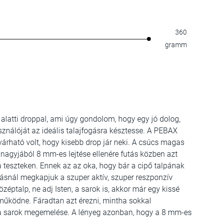
360
gramm
 alatti droppal, ami úgy gondolom, hogy egy jó dolog,
sználóját az ideális talajfogásra késztesse. A PEBAX
 várható volt, hogy kisebb drop jár neki. A csúcs magas
 nagyjából 8 mm-es lejtése ellenére futás közben azt
 teszteken. Ennek az az oka, hogy bár a cipő talpának
futásnál megkapjuk a szuper aktív, szuper reszponzív
özéptalp, ne adj Isten, a sarok is, akkor már egy kissé
 működne. Fáradtan azt érezni, mintha sokkal
 a sarok megemelése. A lényeg azonban, hogy a 8 mm-es