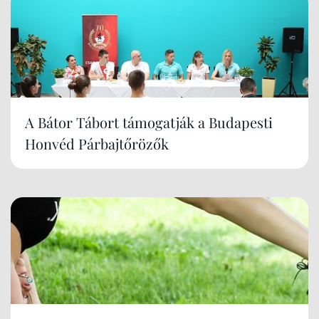
A Bátor Tábort támogatják a Budapesti
Honvéd Párbajtőrözők