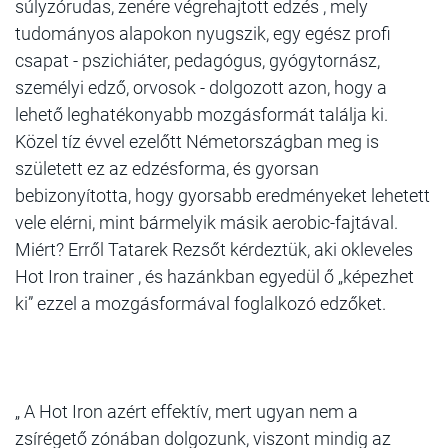
súlyzórudas, zenére végrehajtott edzés , mely
tudományos alapokon nyugszik, egy egész profi
csapat - pszichiáter, pedagógus, gyógytornász,
személyi edző, orvosok - dolgozott azon, hogy a
lehető leghatékonyabb mozgásformát találja ki.
Közel tíz évvel ezelőtt Németországban meg is
született ez az edzésforma, és gyorsan
bebizonyította, hogy gyorsabb eredményeket lehetett
vele elérni, mint bármelyik másik aerobic-fajtával.
Miért? Erről Tatarek Rezsőt kérdeztük, aki okleveles
Hot Iron trainer , és hazánkban egyedül ő „képezhet
ki” ezzel a mozgásformával foglalkozó edzőket.
„ A Hot Iron azért effektív, mert ugyan nem a
zsírégető zónában dolgozunk, viszont mindig az