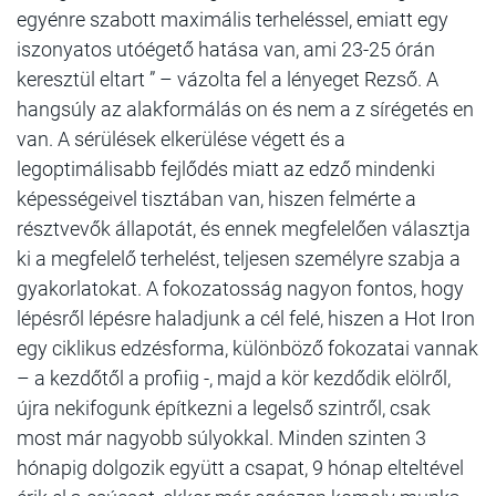
egyénre szabott maximális terheléssel, emiatt egy
iszonyatos utóégető hatása van, ami 23-25 órán
keresztül eltart ” – vázolta fel a lényeget Rezső. A
hangsúly az alakformálás on és nem a z sírégetés en
van. A sérülések elkerülése végett és a
legoptimálisabb fejlődés miatt az edző mindenki
képességeivel tisztában van, hiszen felmérte a
résztvevők állapotát, és ennek megfelelően választja
ki a megfelelő terhelést, teljesen személyre szabja a
gyakorlatokat. A fokozatosság nagyon fontos, hogy
lépésről lépésre haladjunk a cél felé, hiszen a Hot Iron
egy ciklikus edzésforma, különböző fokozatai vannak
– a kezdőtől a profiig -, majd a kör kezdődik elölről,
újra nekifogunk építkezni a legelső szintről, csak
most már nagyobb súlyokkal. Minden szinten 3
hónapig dolgozik együtt a csapat, 9 hónap elteltével