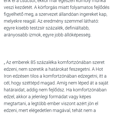
érik el a csúcsot, ekkor már egészen komoly munka
veszi kezdetét. A körforgás miatt folyamatos fejlődés
figyelhető meg, a szervezet állandóan ingereket kap,
melyekre reagál. Az eredmény szemmel látható:
egyre kisebb testzsír százalék, definiáltabb,
arányosabb izmok, egyre jobb állóképesség.
„ Az emberek 85 százaléka komfortzónában szeret
edzeni, nem szeretik a határokat feszegetni. A Hot
Iron edzésen tilos a komfortzónában edzegetni, itt a
cél, hogy széttépd magad. Amíg nem léped át a saját
határaidat, addig nem fejlődsz. Ha komfortzónában
edzel, akkor a jelenlegi formádat vagy képes
megtartani, a legtöbb ember viszont azért jön el
edzeni, mert elégedetlen magával, tehát nem a