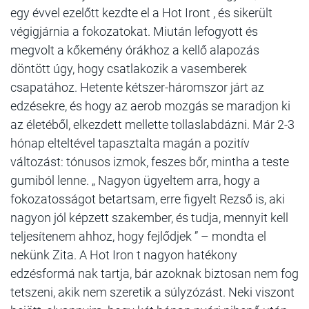
egy évvel ezelőtt kezdte el a Hot Iront , és sikerült
végigjárnia a fokozatokat. Miután lefogyott és
megvolt a kőkemény órákhoz a kellő alapozás
döntött úgy, hogy csatlakozik a vasemberek
csapatához. Hetente kétszer-háromszor járt az
edzésekre, és hogy az aerob mozgás se maradjon ki
az életéből, elkezdett mellette tollaslabdázni. Már 2-3
hónap elteltével tapasztalta magán a pozitív
változást: tónusos izmok, feszes bőr, mintha a teste
gumiból lenne. „ Nagyon ügyeltem arra, hogy a
fokozatosságot betartsam, erre figyelt Rezső is, aki
nagyon jól képzett szakember, és tudja, mennyit kell
teljesítenem ahhoz, hogy fejlődjek ” – mondta el
nekünk Zita. A Hot Iron t nagyon hatékony
edzésformá nak tartja, bár azoknak biztosan nem fog
tetszeni, akik nem szeretik a súlyzózást. Neki viszont