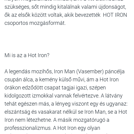
szükséges, sőt mindig kitalálnak valami újdonságot,
ők az elsők között voltak, akik bevezették HOT IRON
csoportos mozgásformát.
Mi is az a Hot Iron?
A legendás mozihős, Iron Man (Vasember) páncélja
csupán álca, a kemény külső művi, ám a Hot Iron
órákon edződött csapat tagjai igazi, szépen
kidolgozott izmokkal vannak felvértezve. A látvány
tehát egészen más, a lényeg viszont egy és ugyanaz:
elszántság és vasakarat nélkül se Iron Man, se a Hot
Iron nem létezhetne. A másik mozgatórugó a
professzionalizmus. A Hot Iron egy olyan