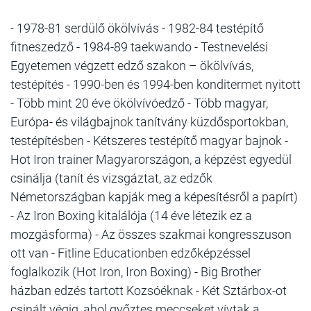
- 1978-81 serdülő ökölvívás - 1982-84 testépítő
fitneszedző - 1984-89 taekwando - Testnevelési
Egyetemen végzett edző szakon – ökölvívás,
testépítés - 1990-ben és 1994-ben konditermet nyitott
- Több mint 20 éve ökölvívóedző - Több magyar,
Európa- és világbajnok tanítvány küzdősportokban,
testépítésben - Kétszeres testépítő magyar bajnok -
Hot Iron trainer Magyarországon, a képzést egyedül
csinálja (tanít és vizsgáztat, az edzők
Németországban kapják meg a képesítésről a papírt)
- Az Iron Boxing kitalálója (14 éve létezik ez a
mozgásforma) - Az összes szakmai kongresszuson
ott van - Fitline Educationben edzőképzéssel
foglalkozik (Hot Iron, Iron Boxing) - Big Brother
házban edzés tartott Kozsóéknak - Két Sztárbox-ot
csinált végig, ahol győztes meccseket vívtak a