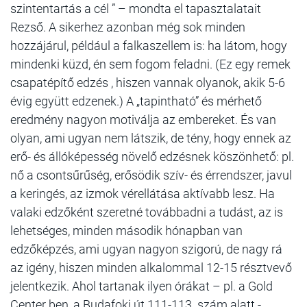
szintentartás a cél ” – mondta el tapasztalatait
Rezső. A sikerhez azonban még sok minden
hozzájárul, például a falkaszellem is: ha látom, hogy
mindenki küzd, én sem fogom feladni. (Ez egy remek
csapatépítő edzés , hiszen vannak olyanok, akik 5-6
évig együtt edzenek.) A „tapintható” és mérhető
eredmény nagyon motiválja az embereket. És van
olyan, ami ugyan nem látszik, de tény, hogy ennek az
erő- és állóképesség növelő edzésnek köszönhető: pl.
nő a csontsűrűség, erősödik szív- és érrendszer, javul
a keringés, az izmok vérellátása aktívabb lesz. Ha
valaki edzőként szeretné továbbadni a tudást, az is
lehetséges, minden második hónapban van
edzőképzés, ami ugyan nagyon szigorú, de nagy rá
az igény, hiszen minden alkalommal 12-15 résztvevő
jelentkezik. Ahol tartanak ilyen órákat – pl. a Gold
Center ben, a Budafoki út 111-113. szám alatt -,