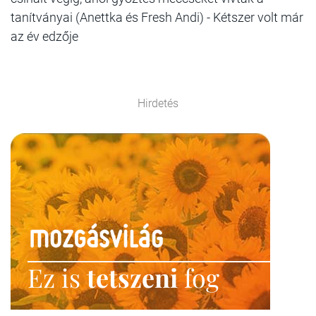
tanítványai (Anettka és Fresh Andi) - Kétszer volt már
az év edzője
Hirdetés
Ez is
tetszeni
fog