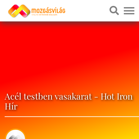
Acél testben vasakarat - Hot Iron
Hír