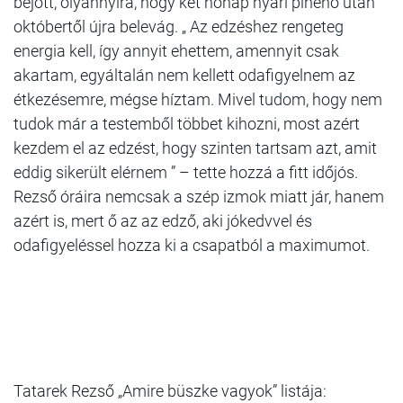
bejött, olyannyira, hogy két hónap nyári pihenő után
októbertől újra belevág. „ Az edzéshez rengeteg
energia kell, így annyit ehettem, amennyit csak
akartam, egyáltalán nem kellett odafigyelnem az
étkezésemre, mégse híztam. Mivel tudom, hogy nem
tudok már a testemből többet kihozni, most azért
kezdem el az edzést, hogy szinten tartsam azt, amit
eddig sikerült elérnem ” – tette hozzá a fitt időjós.
Rezső óráira nemcsak a szép izmok miatt jár, hanem
azért is, mert ő az az edző, aki jókedvvel és
odafigyeléssel hozza ki a csapatból a maximumot.
Tatarek Rezső „Amire büszke vagyok” listája: