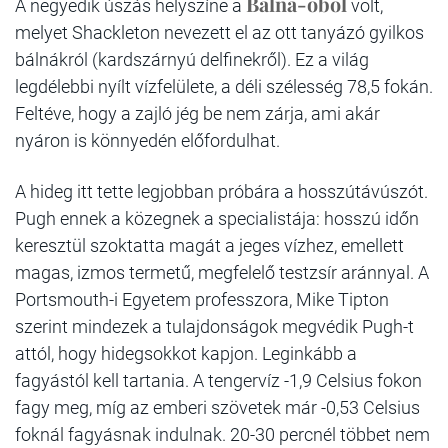
Bálna-öböl
A negyedik úszás helyszíne a
volt,
melyet Shackleton nevezett el az ott tanyázó gyilkos
bálnákról (kardszárnyú delfinekről). Ez a világ
legdélebbi nyílt vízfelülete, a déli szélesség 78,5 fokán.
Feltéve, hogy a zajló jég be nem zárja, ami akár
nyáron is könnyedén előfordulhat.
A hideg itt tette legjobban próbára a hosszútávúszót.
Pugh ennek a közegnek a specialistája: hosszú időn
keresztül szoktatta magát a jeges vízhez, emellett
magas, izmos termetű, megfelelő testzsír aránnyal. A
Portsmouth-i Egyetem professzora, Mike Tipton
szerint mindezek a tulajdonságok megvédik Pugh-t
attól, hogy hidegsokkot kapjon. Leginkább a
fagyástól kell tartania. A tengervíz -1,9 Celsius fokon
fagy meg, míg az emberi szövetek már -0,53 Celsius
foknál fagyásnak indulnak. 20-30 percnél többet nem