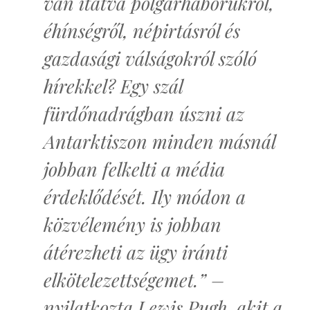
van itatva polgárháborúkról,
éhínségről, népirtásról és
gazdasági válságokról szóló
hírekkel? Egy szál
fürdőnadrágban úszni az
Antarktiszon minden másnál
jobban felkelti a média
érdeklődését. Ily módon a
közvélemény is jobban
átérezheti az ügy iránti
elkötelezettségemet.” –
nyilatkozta Lewis Pugh, akit a