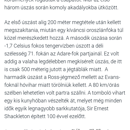
három úszás során komoly akadályokba ütközött.
Az első úszást alig 200 méter megtétele után kellett
megszakítania, miután egy kíváncsi oroszlánfóka túl
közel merészkedett hozzá. A második úszása során
-1,7 Celsius fokos tengervízben úszott a déli
szélesség 71. fokán az Adare-fok partjainál. Ez volt
addig a valaha legdélebben megkísérelt úszás, de itt
is csak 500 méterig jutott a jégtáblák miatt. A
harmadik úszást a Ross-jégmező mellett az Evans-
foknál hóvihar miatt törölniük kellett. A 80 km/órás
szélben lehetetlen volt partra szállni. A tomboló vihart
egy kis kunyhóban vészelték át, melyet még minden
idők egyik legnagyobb sarkkutatója, Sir Ernest
Shackleton épített 100 évvel ezelőtt.