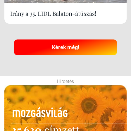
Irány a 35. LIDL Balaton-átúszás!
Kérek még!
Hirdetés
35 630
címzett