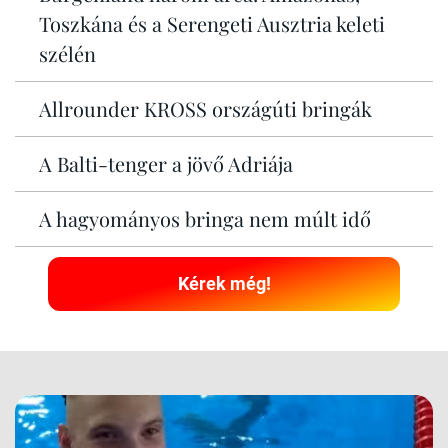
Toszkána és a Serengeti Ausztria keleti
szélén
Allrounder KROSS országúti bringák
A Balti-tenger a jövő Adriája
A hagyományos bringa nem múlt idő
Kérek még!