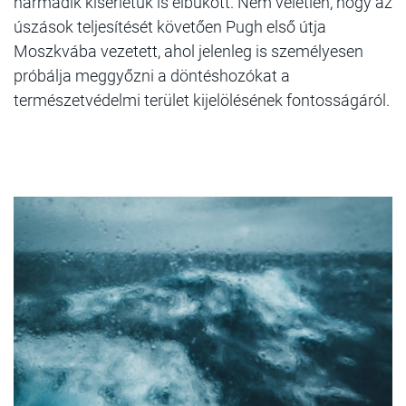
harmadik kísérletük is elbukott. Nem véletlen, hogy az
úszások teljesítését követően Pugh első útja
Moszkvába vezetett, ahol jelenleg is személyesen
próbálja meggyőzni a döntéshozókat a
természetvédelmi terület kijelölésének fontosságáról.