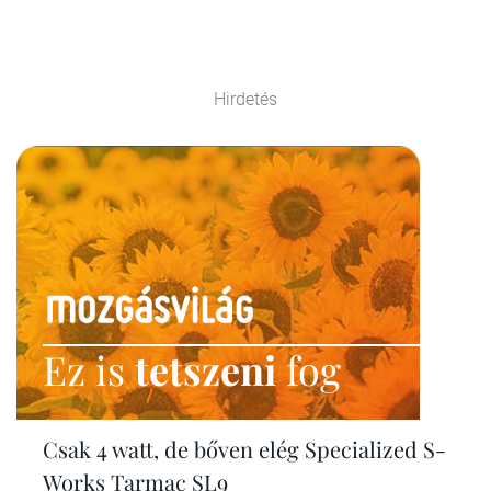
Hirdetés
Ez is
tetszeni
fog
Csak 4 watt, de bőven elég Specialized S-
Works Tarmac SL9