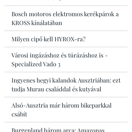
Bosch motoros elektromos kerékpárok a
KROSS kínálatában
Milyen cipő kell HYROX-ra?
Városi ingázáshoz és túrázáshoz is -
Specialized Vado 3
Ingyenes hegyi kalandok Ausztriában: ezt
tudja Murau családdal és kutyával
Alsó-Ausztria már három bikeparkkal
csábít
Burgenland három arca: Amazonas,