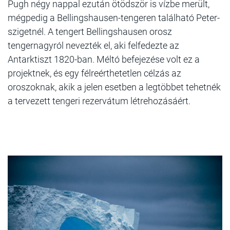
Pugh négy nappal ezután ötödször is vízbe merült,
mégpedig a Bellingshausen-tengeren található Peter-
szigetnél. A tengert Bellingshausen orosz
tengernagyról nevezték el, aki felfedezte az
Antarktiszt 1820-ban. Méltó befejezése volt ez a
projektnek, és egy félreérthetetlen célzás az
oroszoknak, akik a jelen esetben a legtöbbet tehetnék
a tervezett tengeri rezervátum létrehozásáért.