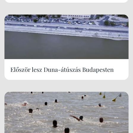
Először lesz Duna-átúszás Budapesten