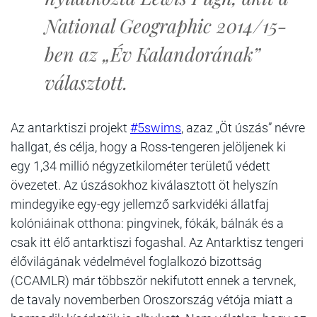
National Geographic 2014/15-
ben az „Év Kalandorának”
választott.
Az antarktiszi projekt
#5swims
, azaz „Öt úszás” névre
hallgat, és célja, hogy a Ross-tengeren jelöljenek ki
egy 1,34 millió négyzetkilométer területű védett
övezetet. Az úszásokhoz kiválasztott öt helyszín
mindegyike egy-egy jellemző sarkvidéki állatfaj
kolóniáinak otthona: pingvinek, fókák, bálnák és a
csak itt élő antarktiszi fogashal. Az Antarktisz tengeri
élővilágának védelmével foglalkozó bizottság
(CCAMLR) már többször nekifutott ennek a tervnek,
de tavaly novemberben Oroszország vétója miatt a