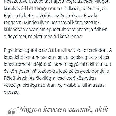
hosszútávú úszásokat hajtott végre az ókori világot
Hét tengeren
körülvevő
: a Földközi-, az Adriai-, az
Égei-, a Fekete-, a Vörös-, az Arab- és az Északi-
tengeren. Minden ilyen úszásával környezetünk,
különösen óceánjaink pusztulására próbálja felhívni
a figyelmet, mielőtt még túl késő lenne.
Antarktisz
Figyelme legutóbb az
vizeire terelődött. A
legdélebbi kontinens nemcsak a legelszigeteltebb és
legextrémebb időjárású, hanem egyúttal a klimatikus
és környezeti változásokra legérzékenyebb pontja is
Földünknek. Az élővilágra leselkedő közvetlen
veszélyt jelenleg azonban leginkább a túlhalászás
okozza.
“Nagyon kevesen vannak, akik