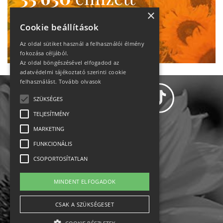
heti motiváció
×
Cookie beállítások
Ne maradj le!
Az oldal sütiket használ a felhasználói élmény
fokozása céljából.
Az oldal böngészésével elfogadod az
adatvédelmi tájékoztató szerinti cookie
felhasználást.
Tovább olvasok
SZÜKSÉGES
TELJESÍTMÉNY
MARKETING
Adatvédelem
FUNKCIONÁLIS
CSOPORTOSÍTATLAN
Állásajánlatok
MINDENT ELFOGADOK
Impresszum-kapcsolat
CSAK A SZÜKSÉGESET
Jogi nyilatkozat