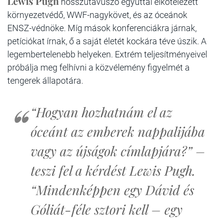
Lewis Pugh
hosszútávúszó egyúttal elkötelezett
környezetvédő, WWF-nagykövet, és az óceánok
ENSZ-védnöke. Míg mások konferenciákra járnak,
petíciókat írnak, ő a saját életét kockára téve úszik. A
legembertelenebb helyeken. Extrém teljesítményeivel
próbálja meg felhívni a közvélemény figyelmét a
tengerek állapotára.
“Hogyan hozhatnám el az
óceánt az emberek nappalijába
vagy az újságok címlapjára?” –
teszi fel a kérdést Lewis Pugh.
“Mindenképpen egy Dávid és
Góliát-féle sztori kell – egy