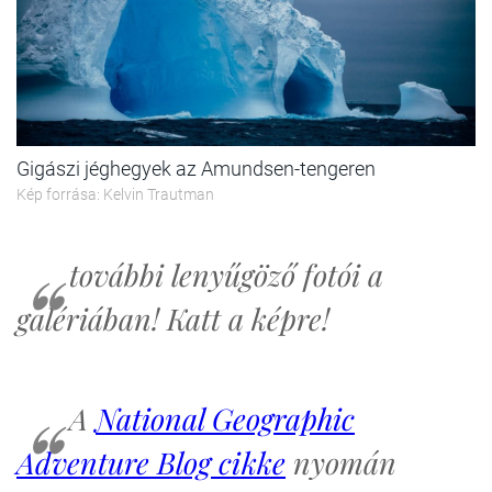
Gigászi jéghegyek az Amundsen-tengeren
Kép forrása: Kelvin Trautman
további lenyűgöző fotói a
galériában! Katt a képre!
A
National Geographic
Adventure Blog cikke
nyomán