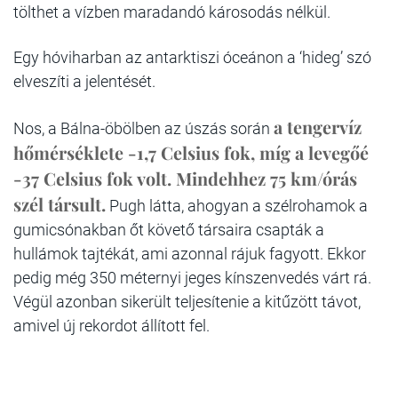
tölthet a vízben maradandó károsodás nélkül.
Egy hóviharban az antarktiszi óceánon a ‘hideg’ szó
elveszíti a jelentését.
a tengervíz
Nos, a Bálna-öbölben az úszás során
hőmérséklete -1,7 Celsius fok, míg a levegőé
-37 Celsius fok volt. Mindehhez 75 km/órás
szél társult.
Pugh látta, ahogyan a szélrohamok a
gumicsónakban őt követő társaira csapták a
hullámok tajtékát, ami azonnal rájuk fagyott. Ekkor
pedig még 350 méternyi jeges kínszenvedés várt rá.
Végül azonban sikerült teljesítenie a kitűzött távot,
amivel új rekordot állított fel.