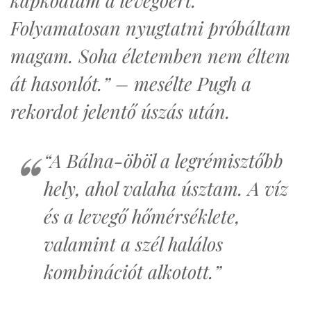
kapkodtam a levegőért.
Folyamatosan nyugtatni próbáltam
magam. Soha életemben nem éltem
át hasonlót.” – mesélte Pugh a
rekordot jelentő úszás után.
“A Bálna-öböl a legrémisztőbb
hely, ahol valaha úsztam. A víz
és a levegő hőmérséklete,
valamint a szél halálos
kombinációt alkotott.”