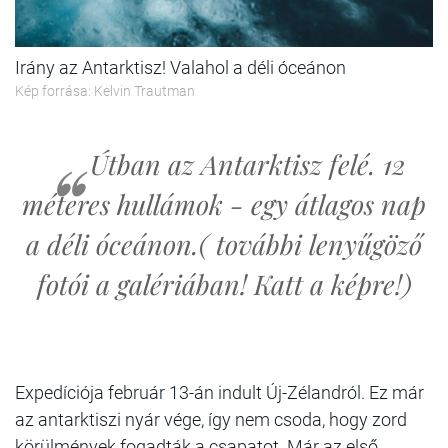
Irány az Antarktisz! Valahol a déli óceánon
Kép forrása: Kelvin Trautman
Útban az Antarktisz felé. 12
méteres hullámok - egy átlagos nap
a déli óceánon.(
további lenyűgöző
fotói a galériában! Katt a képre!)
Expedíciója február 13-án indult Új-Zélandról. Ez már
az antarktiszi nyár vége, így nem csoda, hogy zord
körülmények fogadták a csapatot. Már az első