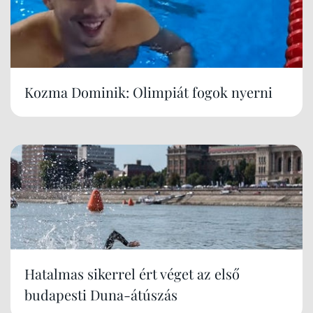
Kozma Dominik: Olimpiát fogok nyerni
Hatalmas sikerrel ért véget az első
budapesti Duna-átúszás