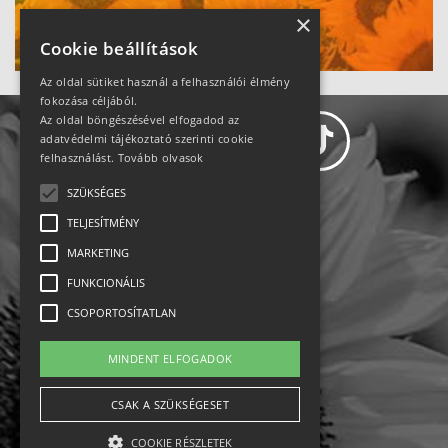
Ne maradj le!
×
Cookie beállítások
Az oldal sütiket használ a felhasználói élmény
fokozása céljából.
Az oldal böngészésével elfogadod az
adatvédelmi tájékoztató szerinti cookie
felhasználást.
Tovább olvasok
SZÜKSÉGES
Adatvédelem
TELJESÍTMÉNY
MARKETING
Állásajánlatok
FUNKCIONÁLIS
Impresszum-kapcsolat
CSOPORTOSÍTATLAN
Jogi nyilatkozat
MINDENT ELFOGADOK
Rólunk
CSAK A SZÜKSÉGESET
COOKIE RÉSZLETEK