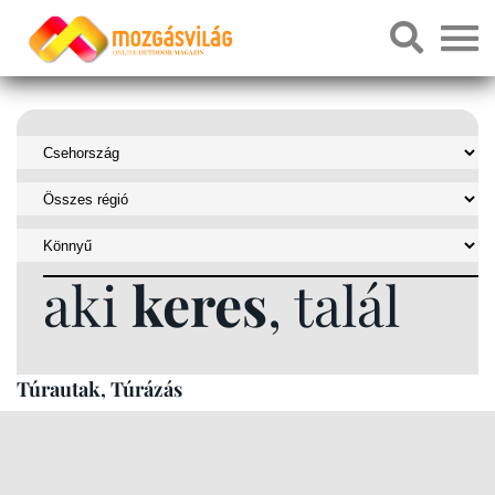
aki
keres
, talál
Túrautak, Túrázás