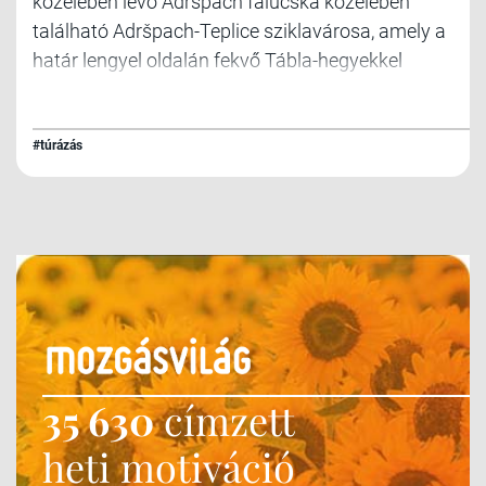
közelében lévő Adršpach falucska közelében
található Adršpach-Teplice sziklavárosa, amely a
határ lengyel oldalán fekvő Tábla-hegyekkel
együtt homokkő sziklatornyok együttese.
#túrázás
35 630
címzett
heti motiváció