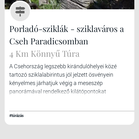
Porladó-sziklák - sziklaváros a
Cseh Paradicsomban
4 Km Könnyű Túra
A Csehország legszebb kirándulóhelyei közé
tartozó sziklalabirintus jól jelzett ösvényein
kényelmes járhatjuk végig a meseszép
panorámával rendelkező kilátópontokat
összekötő turistautakat.
#túrázás