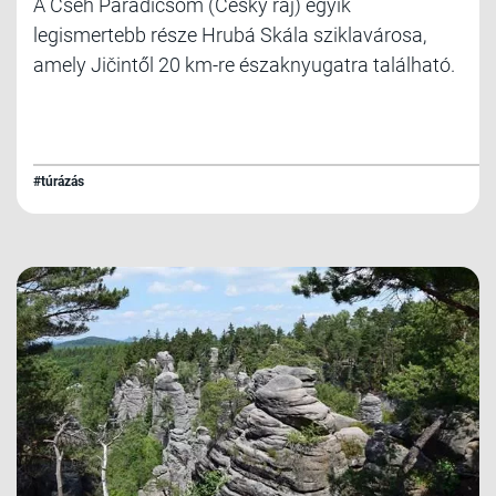
A Cseh Paradicsom (Český ráj) egyik
legismertebb része Hrubá Skála sziklavárosa,
amely Jičintől 20 km-re északnyugatra található.
#túrázás