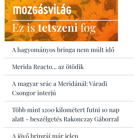
Ez is
tetszeni
fog
A hagyományos bringa nem múlt idő
Merida Reacto... az ötödik
A magyar srác a Meridánál: Váradi
Csongor interjú
Több mint 1200 kilométert futni 10 nap
alatt - beszélgetés Rakonczay Gáborral
A jövő bringái már jelen