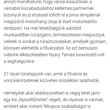
annyit mondhatunk, hogy városi kisautónak, a
városból kiszabaduláshoz kellemes partnernek
bizonyult és jó érzéssel töltött el a piros lámpáknál
megszűnő motorhang (stop & start motorleállító
rendszer). Ha már lehetőségünk adódott
munkaidőben túrázgatni, természetesen megosztjuk
veletek is azokat a túraútvonalakat, amelyek gyorsan,
könnyen elérhetők a fővárosból. Az ezt bemutató
videónk elkészítésében Nyáry Tamás túravezető volt
a segítségünkre.
27 olyan túratippünk van, amik a főváros és
vonzáskörzetének közvetlen közelében találhatók,
némelyiket akár ebédszünetben is végig lehet járni
egy kis „fejszellőztetés” végett, de olyanok is vannak,
amikért akár instant félnapos szabadságot is