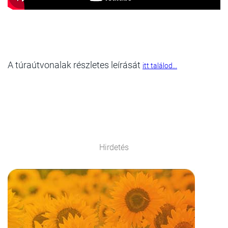
A túraútvonalak részletes leírását
itt találod...
Hirdetés