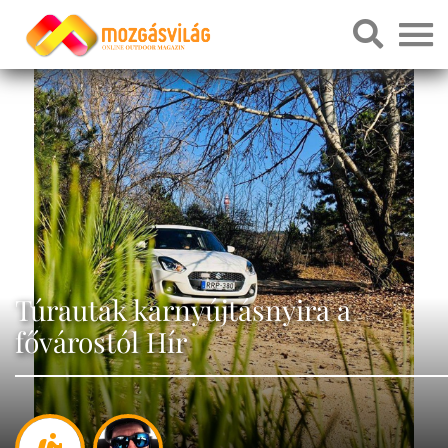
Túrautak karnyújtásnyira a
fővárostól Hír