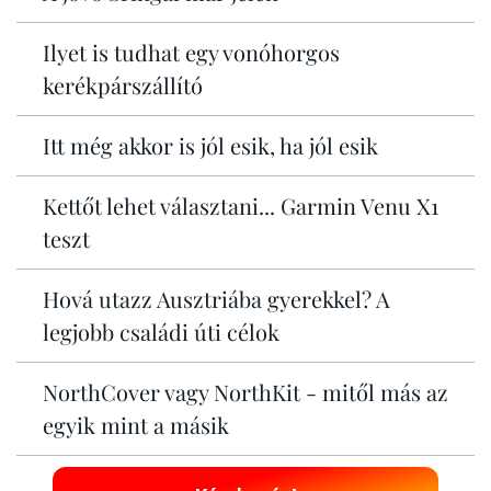
Ilyet is tudhat egy vonóhorgos
kerékpárszállító
Itt még akkor is jól esik, ha jól esik
Kettőt lehet választani... Garmin Venu X1
teszt
Hová utazz Ausztriába gyerekkel? A
legjobb családi úti célok
NorthCover vagy NorthKit - mitől más az
egyik mint a másik