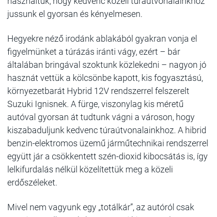
használtuk, hogy kedvenc közeli túraútvonalainkhoz
jussunk el gyorsan és kényelmesen.
Hegyekre néző irodánk ablakából gyakran vonja el
figyelmünket a túrázás iránti vágy, ezért – bár
általában bringával szoktunk közlekedni – nagyon jó
hasznát vettük a kölcsönbe kapott, kis fogyasztású,
környezetbarát Hybrid 12V rendszerrel felszerelt
Suzuki Ignisnek. A fürge, viszonylag kis méretű
autóval gyorsan át tudtunk vágni a városon, hogy
kiszabaduljunk kedvenc túraútvonalainkhoz. A hibrid
benzin-elektromos üzemű járműtechnikai rendszerrel
együtt jár a csökkentett szén-dioxid kibocsátás is, így
lelkifurdalás nélkül közelítettük meg a közeli
erdőszéleket.
Mivel nem vagyunk egy „totálkár”, az autóról csak