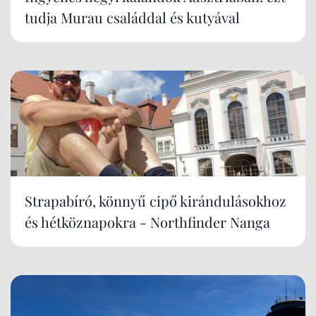
tudja Murau családdal és kutyával
Strapabíró, könnyű cipő kirándulásokhoz
és hétköznapokra - Northfinder Nanga