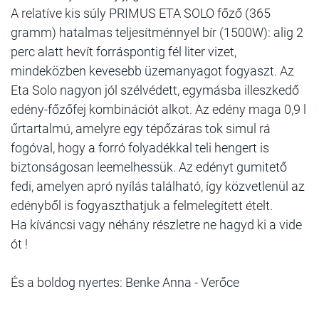
A relatíve kis súly PRIMUS ETA SOLO főző (365
gramm) hatalmas teljesítménnyel bír (1500W): alig 2
perc alatt hevít forráspontig fél liter vizet,
mindeközben kevesebb üzemanyagot fogyaszt. Az
Eta Solo nagyon jól szélvédett, egymásba illeszkedő
edény-főzőfej kombinációt alkot. Az edény maga 0,9 l
űrtartalmú, amelyre egy tépőzáras tok simul rá
fogóval, hogy a forró folyadékkal teli hengert is
biztonságosan leemelhessük. Az edényt gumitető
fedi, amelyen apró nyílás található, így közvetlenül az
edényből is fogyaszthatjuk a felmelegített ételt.
Ha kíváncsi vagy néhány részletre ne hagyd ki a vide
ót !
És a boldog nyertes: Benke Anna - Verőce