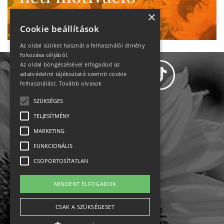
Ne maradj le!
×
Cookie beállítások
Az oldal sütiket használ a felhasználói élmény
fokozása céljából.
Az oldal böngészésével elfogadod az
adatvédelmi tájékoztató szerinti cookie
felhasználást.
Tovább olvasok
SZÜKSÉGES
Adatvédelem
TELJESÍTMÉNY
MARKETING
Állásajánlatok
FUNKCIONÁLIS
Impresszum-kapcsolat
CSOPORTOSÍTATLAN
Jogi nyilatkozat
MINDENT ELFOGADOK
Rólunk
CSAK A SZÜKSÉGESET