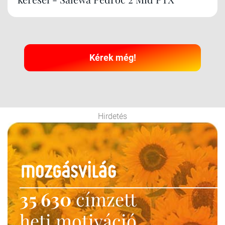
Kérek még!
Hirdetés
35 630
címzett
heti motiváció