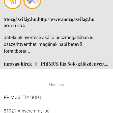
Mozgásvilág.hu;http://www.mozgasvilag.hu
2011/11/02
Játékunk nyertese akár a buszmegállóban is
összerittyentheti magának napi betevő
forraltborát...
turazas/hirek
PRIMUS Eta Solo gáfőzőt nyert...
Hirdetés
PRIMUS ETA SOLO
81921-A-nyerem-ny.jpg