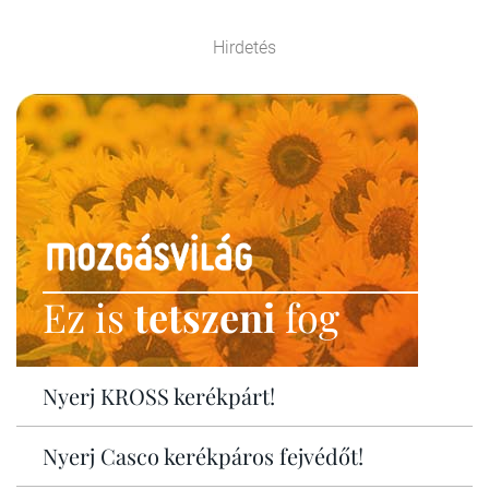
Hirdetés
Ez is
tetszeni
fog
Nyerj KROSS kerékpárt!
Nyerj Casco kerékpáros fejvédőt!