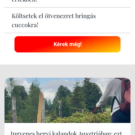
Költsetek el ötvenezret bringás
cuccokra!
Kérek még!
Ingyenes hegyi kalandok Ausztriában: ezt