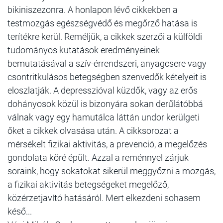
bikiniszezonra. A honlapon lévő cikkekben a
testmozgás egészségvédő és megőrző hatása is
terítékre kerül. Reméljük, a cikkek szerzői a külföldi
tudományos kutatások eredményeinek
bemutatásával a szív-érrendszeri, anyagcsere vagy
csontritkulásos betegségben szenvedők kételyeit is
eloszlatják. A depresszióval küzdők, vagy az erős
dohányosok közül is bizonyára sokan derűlátóbbá
válnak vagy egy hamutálca láttán undor kerülgeti
őket a cikkek olvasása után. A cikksorozat a
mérsékelt fizikai aktivitás, a prevenció, a megelőzés
gondolata köré épült. Azzal a reménnyel zárjuk
soraink, hogy sokatokat sikerül meggyőzni a mozgás,
a fizikai aktivitás betegségeket megelőző,
közérzetjavító hatásáról. Mert elkezdeni sohasem
késő...