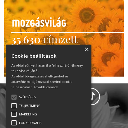
35 630
címzett
heti motiváció
×
Cookie beállítások
Ne maradj le!
Az oldal sütiket használ a felhasználói élmény
fokozása céljából.
Az oldal böngészésével elfogadod az
adatvédelmi tájékoztató szerinti cookie
felhasználást.
Tovább olvasok
SZÜKSÉGES
TELJESÍTMÉNY
MARKETING
Adatvédelem
FUNKCIONÁLIS