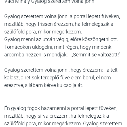
Váci Mihály Gyalog szerettem volna jönni
Gyalog szerettem volna jönni a porral lepett füveken,
mezítláb, hogy frissen érezzem, ha felmelegszik a
szülőföld pora, mikor megérkezem.
Gyalog menni az utcán végig, előre köszöngetni ott.
Tornácokon üldögélni, mint régen, hogy mindenki
arcomba nézzen, s mondják: - „Semmit se változott!”
Gyalog szerettem volna jönni, hogy érezzem: - a telt
kalász, a rét sok térdeplő füve elém borul, el nem
eresztve, s lábam kérve kulcsolja át.
Én gyalog fogok hazamenni a porral lepett füveken,
mezítláb, hogy sírva érezzem, ha felmelegszik a
szülőföld pora, mikor megérkezem. Gyalog szerettem