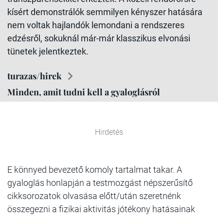
kísért demonstrálók semmilyen kényszer hatására
nem voltak hajlandók lemondani a rendszeres
edzésről, sokuknál már-már klasszikus elvonási
tünetek jelentkeztek.
turazas/hirek
Minden, amit tudni kell a gyaloglásról
Hirdetés
E könnyed bevezető komoly tartalmat takar. A
gyaloglás honlapján a testmozgást népszerűsítő
cikksorozatok olvasása előtt/után szeretnénk
összegezni a fizikai aktivitás jótékony hatásainak