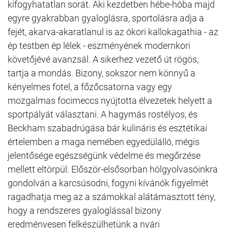
kifogyhatatlan sorát. Aki kezdetben hébe-hóba majd
egyre gyakrabban gyaloglásra, sportolásra adja a
fejét, akarva-akaratlanul is az ókori kallokagathia - az
ép testben ép lélek - eszményének modernkori
követőjévé avanzsál. A sikerhez vezető út rögös,
tartja a mondás. Bizony, sokszor nem könnyű a
kényelmes fotel, a főzőcsatorna vagy egy
mozgalmas focimeccs nyújtotta élvezetek helyett a
sportpályát választani. A hagymás rostélyos, és
Beckham szabadrúgása bár kulináris és esztétikai
értelemben a maga nemében egyedülálló, mégis
jelentősége egészségünk védelme és megőrzése
mellett eltörpül. Először-elsősorban hölgyolvasóinkra
gondolván a karcsúsodni, fogyni kívánók figyelmét
ragadhatja meg az a számokkal alátámasztott tény,
hogy a rendszeres gyaloglással bizony
eredményesen felkészülhetünk a nyári