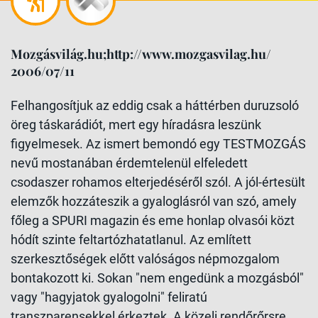
Mozgásvilág.hu;http://www.mozgasvilag.hu/
2006/07/11
Felhangosítjuk az eddig csak a háttérben duruzsoló
öreg táskarádiót, mert egy híradásra leszünk
figyelmesek. Az ismert bemondó egy TESTMOZGÁS
nevű mostanában érdemtelenül elfeledett
csodaszer rohamos elterjedéséről szól. A jól-értesült
elemzők hozzáteszik a gyaloglásról van szó, amely
főleg a SPURI magazin és eme honlap olvasói közt
hódít szinte feltartózhatatlanul. Az említett
szerkesztőségek előtt valóságos népmozgalom
bontakozott ki. Sokan "nem engedünk a mozgásból"
vagy "hagyjatok gyalogolni" feliratú
transzparensekkel érkeztek. A közeli rendőrőrsre