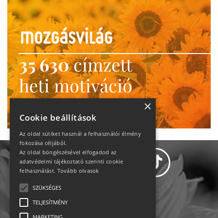
35 630
címzett
heti motiváció
Ne maradj le!
×
Cookie beállítások
Az oldal sütiket használ a felhasználói élmény
fokozása céljából.
Az oldal böngészésével elfogadod az
adatvédelmi tájékoztató szerinti cookie
felhasználást.
Tovább olvasok
SZÜKSÉGES
Adatvédelem
TELJESÍTMÉNY
MARKETING