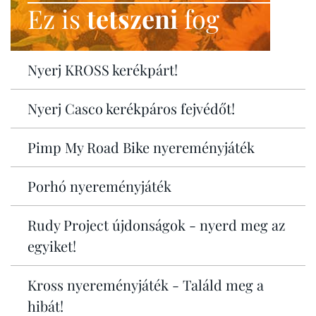
Ez is
tetszeni
fog
Nyerj KROSS kerékpárt!
Nyerj Casco kerékpáros fejvédőt!
Pimp My Road Bike nyereményjáték
Porhó nyereményjáték
Rudy Project újdonságok - nyerd meg az
egyiket!
Kross nyereményjáték - Találd meg a
hibát!