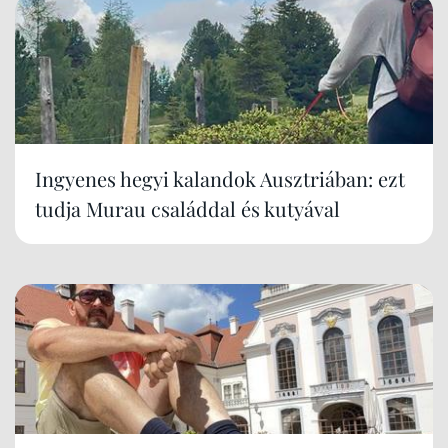
Ingyenes hegyi kalandok Ausztriában: ezt
tudja Murau családdal és kutyával