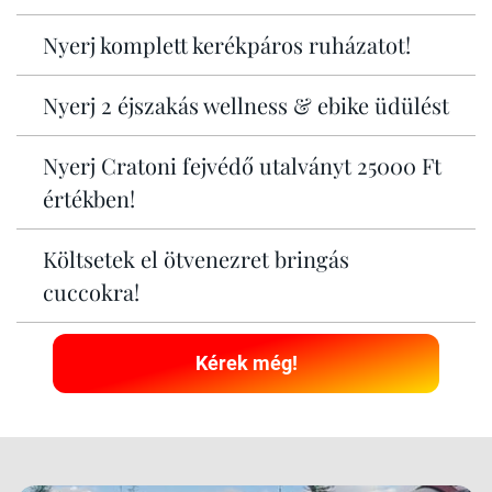
Nyerj komplett kerékpáros ruházatot!
Nyerj 2 éjszakás wellness & ebike üdülést
Nyerj Cratoni fejvédő utalványt 25000 Ft
értékben!
Költsetek el ötvenezret bringás
cuccokra!
Kérek még!