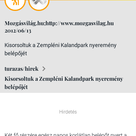
Mozgásvilág.hu;http://www.mozgasvilag.hu
2012/06/13
Kisorsoltuk a Zempléni Kalandpark nyeremény
belépőjét
turazas/hirek
Kisorsoltuk a Zempléni Kalandpark nyeremény
belépőjét
Hirdetés
Két fő részére egész napos korlátlan belépőt nyert a