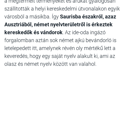
a megtermelt terményeket és árukat gyalogosan
szállították a helyi kereskedelmi útvonalakon egyik
városból a másikba. Így
Saurisba északról, azaz
Ausztriából, német nyelvterületről is érkeztek
kereskedők és vándorok
. Az ide-oda ingázó
forgalomban aztán sok német ajkú bevándorló is
letelepedett itt, amelynek révén oly mértékű lett a
keveredés, hogy egy saját nyelv alakult ki, ami az
olasz és német nyelv között van valahol.