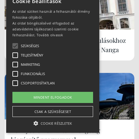
Cookie beállítások
Az oldal sütiket használ a felhasználói élmény
fokozása céljából.
Az oldal böngészésével elfogadod az
adatvédelmi tájékoztató szerinti cookie
felhasználást.
Tovább olvasok
Strapabíró, könnyű cipő kirándulásokhoz
SZÜKSÉGES
és hétköznapokra - Northfinder Nanga
TELJESÍTMÉNY
MARKETING
FUNKCIONÁLIS
CSOPORTOSÍTATLAN
MINDENT ELFOGADOK
CSAK A SZÜKSÉGESET
COOKIE RÉSZLETEK
Könnyed Śnieżka-túra rengeteg