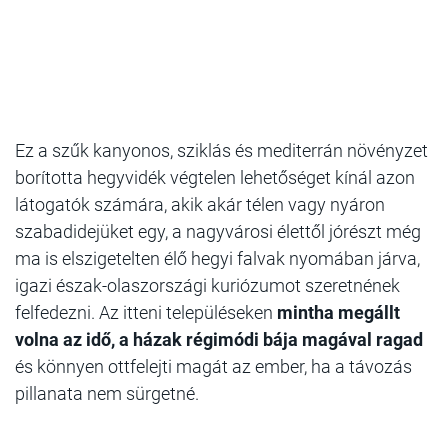
Ez a szűk kanyonos, sziklás és mediterrán növényzet
borította hegyvidék végtelen lehetőséget kínál azon
látogatók számára, akik akár télen vagy nyáron
szabadidejüket egy, a nagyvárosi élettől jórészt még
ma is elszigetelten élő hegyi falvak nyomában járva,
igazi észak-olaszországi kuriózumot szeretnének
felfedezni. Az itteni településeken
mintha megállt
volna az idő, a házak régimódi bája magával ragad
és könnyen ottfelejti magát az ember, ha a távozás
pillanata nem sürgetné.