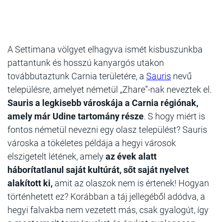
A Settimana völgyet elhagyva ismét kisbuszunkba
pattantunk és hosszú kanyargós utakon
továbbutaztunk Carnia területére, a
Sauris
nevű
településre, amelyet németül „Zhare”-nak neveztek el.
Sauris a legkisebb városkája a Carnia régiónak,
amely már Udine tartomány része
. S hogy miért is
fontos németül nevezni egy olasz települést? Sauris
városka a tökéletes példája a hegyi városok
elszigetelt létének, amely
az évek alatt
háborítatlanul saját kultúrát, sőt saját nyelvet
alakított ki,
amit az olaszok nem is értenek! Hogyan
történhetett ez? Korábban a táj jellegéből adódva, a
hegyi falvakba nem vezetett más, csak gyalogút, így