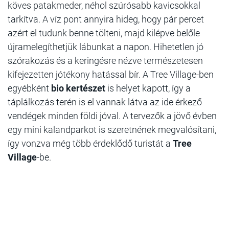
köves patakmeder, néhol szúrósabb kavicsokkal
tarkítva. A víz pont annyira hideg, hogy pár percet
azért el tudunk benne tölteni, majd kilépve belőle
újramelegíthetjük lábunkat a napon. Hihetetlen jó
szórakozás és a keringésre nézve természetesen
kifejezetten jótékony hatással bír. A Tree Village-ben
egyébként
bio kertészet
is helyet kapott, így a
táplálkozás terén is el vannak látva az ide érkező
vendégek minden földi jóval. A tervezők a jövő évben
egy mini kalandparkot is szeretnének megvalósítani,
így vonzva még több érdeklődő turistát a
Tree
Village
-be.