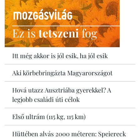
Ez is
tetszeni
fog
Itt még akkor is jól esik, ha jól esik
Aki körbebringázta Magyarországot
Hová utazz Ausztriába gyerekkel? A
legjobb családi úti célok
Első ultrám (115 kg, 115 km)
Hüttében alvás 2000 méteren: Speiereck