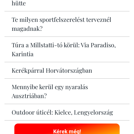
hütte
Te milyen sportfelszerelést terveznél
magadnak?
Túra a Millstatti-tó körül: Via Paradiso,
Karintia
Kerékpárral Horvátországban
Mennyibe kerül egy nyaralás
Ausztriában?
Outdoor úticél: Kielce, Lengyelország
Kérek még!