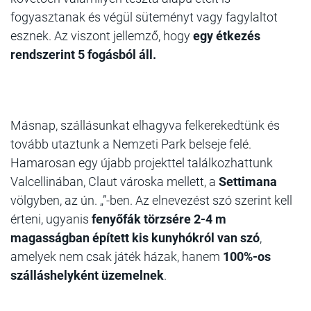
fogyasztanak és végül süteményt vagy fagylaltot
esznek. Az viszont jellemző, hogy
egy étkezés
rendszerint 5 fogásból áll.
Másnap
, szállásunkat elhagyva felkerekedtünk és
tovább utaztunk a Nemzeti Park belseje felé.
Hamarosan egy újabb projekttel találkozhattunk
Valcellinában, Claut városka mellett, a
Settimana
völgyben, az ún. „”-ben. Az elnevezést szó szerint kell
érteni, ugyanis
fenyőfák törzsére 2-4 m
magasságban épített kis kunyhókról van szó
,
amelyek nem csak játék házak, hanem
100%-os
szálláshelyként üzemelnek
.