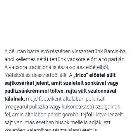
A délután hátralevő részében visszatértünk Barcis-ba,
ahol kellemes sétát tettünk vacsora előtt a tó partján.
A vacsora tradicionális észak-olasz előételből,
főételből és desszertből állt. A
„frico” előétel sült
sajtkosárkát jelent, amit szeletelt sonkával vagy
padlizsánkrémmel töltve, rajta sült szalonnával
tálalnak,
majd főételként általában polentát
(magyarul puliszka vagy kukoricakása) szolgálnak
fel, amin általában párolt gomba, tejföl illetve reszelt
sajt van, más esetben húsok mellé is adják, ezt
követően valamilyen tészta alapú ételt is