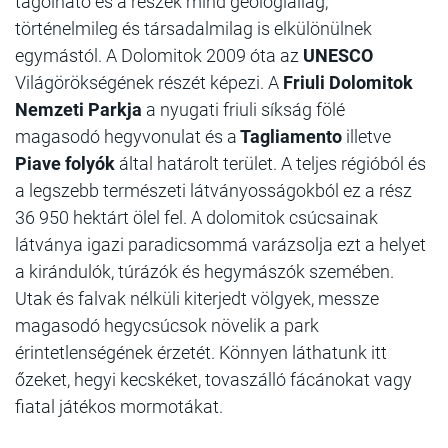
tagolható és a részek mind geológiailag,
történelmileg és társadalmilag is elkülönülnek
egymástól. A Dolomitok 2009 óta az
UNESCO
Világörökségének részét képezi. A
Friuli Dolomitok
Nemzeti Parkja
a nyugati friuli síkság fölé
magasodó hegyvonulat és a
Tagliamento
illetve
Piave folyók
által határolt terület. A teljes régióból és
a legszebb természeti látványosságokból ez a rész
36 950 hektárt ölel fel. A dolomitok csúcsainak
látványa igazi paradicsommá varázsolja ezt a helyet
a kirándulók, túrázók és hegymászók szemében.
Utak és falvak nélküli kiterjedt völgyek, messze
magasodó hegycsúcsok növelik a park
érintetlenségének érzetét. Könnyen láthatunk itt
őzeket, hegyi kecskéket, tovaszálló fácánokat vagy
fiatal játékos mormotákat.