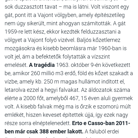
sok duzzasztott tavat – ma is látni. Volt viszont egy
gát, pont itt a Vajont völgyben, amely építészetileg
nem úgy sikerült, mint ahogyan számították. A gát
1959-re lett kész, ekkor kezdték felduzzasztani a
völgyet a Vajont folyó vizével. Baljós kőzetlemez
mozgásokra és kisebb beomlásra már 1960-ban is
volt jel, ám a befektetők folytatták a vízszint
emelését.
A tragédia
1963. október 9-én következett
be, amikor 260 millió m3 erdő, föld és kőzet szakadt a
vízbe, amely kb. 250 m magas hullámot indított el,
letarolva ezzel a hegyi falvakat. Az áldozatok száma
elérte a 2000 főt, amelyből 467, 15 éven aluli gyermek
volt. A kisebb falvak még ma is őrzik e szomorú múlt
emlékét, hiszen keveset építettek újjá, így ezek nagy
része sorra elnéptelenedett.
Erto e Casso-ban 2011-
ben már csak 388 ember lakott.
A faluból erdei