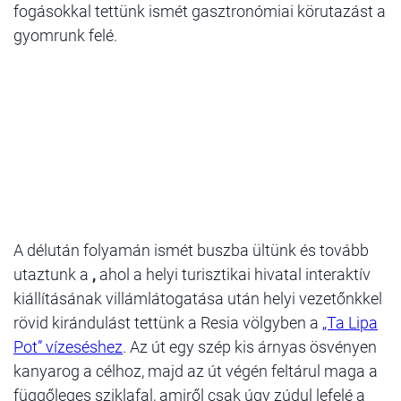
fogásokkal tettünk ismét gasztronómiai körutazást a
gyomrunk felé.
A délután folyamán ismét buszba ültünk és tovább
utaztunk a
,
ahol a helyi turisztikai hivatal interaktív
kiállításának villámlátogatása után helyi vezetőnkkel
rövid kirándulást tettünk a Resia völgyben a
„Ta Lipa
Pot” vízeséshez
. Az út egy szép kis árnyas ösvényen
kanyarog a célhoz, majd az út végén feltárul maga a
függőleges sziklafal, amiről csak úgy zúdul lefelé a