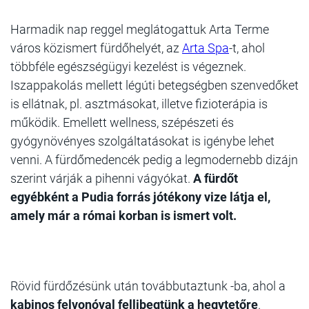
Harmadik nap
reggel meglátogattuk Arta Terme
város közismert fürdőhelyét, az
Arta Spa
-t, ahol
többféle egészségügyi kezelést is végeznek.
Iszappakolás mellett légúti betegségben szenvedőket
is ellátnak, pl. asztmásokat, illetve fizioterápia is
működik. Emellett wellness, szépészeti és
gyógynövényes szolgáltatásokat is igénybe lehet
venni. A fürdőmedencék pedig a legmodernebb dizájn
szerint várják a pihenni vágyókat.
A fürdőt
egyébként a Pudia forrás jótékony vize látja el,
amely már a római korban is ismert volt.
Rövid fürdőzésünk után továbbutaztunk -ba, ahol a
kabinos felvonóval fellibegtünk a hegytetőre
.