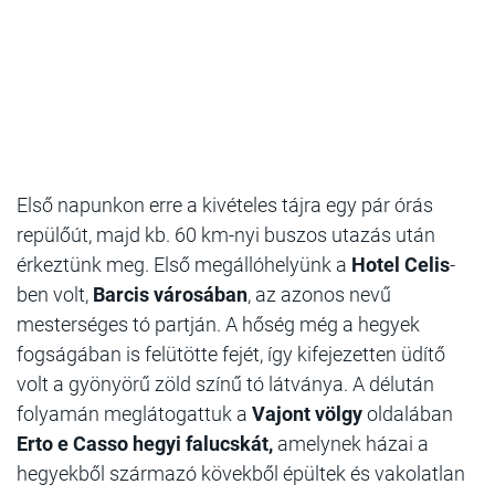
Első napunkon
erre a kivételes tájra egy pár órás
repülőút, majd kb. 60 km-nyi buszos utazás után
érkeztünk meg. Első megállóhelyünk a
Hotel Celis
-
ben volt,
Barcis városában
, az azonos nevű
mesterséges tó partján. A hőség még a hegyek
fogságában is felütötte fejét, így kifejezetten üdítő
volt a gyönyörű zöld színű tó látványa. A délután
folyamán meglátogattuk a
Vajont völgy
oldalában
Erto e Casso hegyi falucskát,
amelynek házai a
hegyekből származó kövekből épültek és vakolatlan