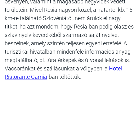
ösvényen, valamint a magasabb hegyvidék védett
területein. Mivel Resia nagyon közel, a határtól kb. 15
km-re található Szlovéniától, nem árulok el nagy
titkot, ha azt mondom, hogy Resia-ban pedig olasz és
szláv nyelv keverékéből származó saját nyelvet
beszélnek, amely szintén teljesen egyedi errefelé. A
turisztikai hivatalban mindenféle információs anyag
megtalálható, pl. túratérképek és útvonal leírások is.
Vacsoránkat és szállásunkat a völgyben, a
Hotel
Ristorante Carnia
-ban töltöttük.