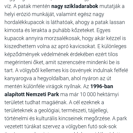
víz. A patak mentén
nagy szikladarabok
mutatják a
helyi erózió munkáját, valamint egész nagy
hordalékkupacok is láthatóak, ahogy a patak lassan
kimosta és lerakta a puhább kőzeteket. Egyes
kupacok annyira morzsalékosak, hogy akár kézzel is
kiszedhettem volna az apró kavicsokat. E különleges
képződmények védelmének érdekében ezért tilos
megérinteni őket, amit szerencsére mindenki be is
tart. A völgyből kellemes kis ösvények indulnak felfelé
kanyarogva a hegyoldalban, ahol nyáron az út
mentén különféle virágok nyílnak. Az
1996-ban
alapított Nemzeti Park
ma már 10 000 hektárnyi
területet tudhat magáénak. A cél ezeknek a
területeknek a geológiai, természeti, tájjellegi,
történelmi és kulturális kincseinek megőrzése. A park
vezetett túrákat szervez a völgyben futó sok-sok