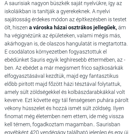
A saurisiak nagyon büszkék saját nyelvükre, így az
iskoláikban is tanítják a gyerekeknek. A nyelvi
sajátosság érdekes módon az építkezésben is testet
ölt, hiszen
a városka házai osztrákos jellegűek,
ám
ha végignézünk az épületeken, valami mégis más,
akárhogyan is, de olaszos hangulatát is megtartotta.
E csodálatos környezetben fogyasztottuk el
ebédünket Sauris egyik leghíresebb éttermében, az -
ben. Az ebédet a már megismert frico sajtkosárkák
elfogyasztásával kezdtük, majd egy fantasztikus
előbb pirított majd főzött házi tésztával folytattuk,
amely sült zöldségekkel és kolbászdarabkákkal volt
keverve. Ezt követte egy tál fenségesen puhára párolt
vékony hússzelet és hozzá ismét sült zöldség. Ilyen
finomat még életemben nem ettem, ide még vissza
kell térnem, fogadkoztam magamban.. Saurisban
egyébként 420 vendégágy található jelenleg és egy új