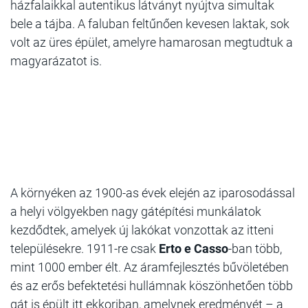
házfalaikkal autentikus látványt nyújtva simultak
bele a tájba. A faluban feltűnően kevesen laktak, sok
volt az üres épület, amelyre hamarosan megtudtuk a
magyarázatot is.
A környéken az 1900-as évek elején az iparosodással
a helyi völgyekben nagy gátépítési munkálatok
kezdődtek, amelyek új lakókat vonzottak az itteni
településekre. 1911-re csak
Erto e Casso
-ban több,
mint 1000 ember élt. Az áramfejlesztés bűvöletében
és az erős befektetési hullámnak köszönhetően több
gát is épült itt ekkoriban, amelynek eredményét – a