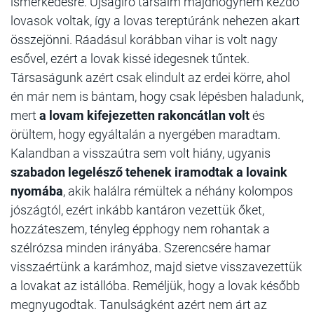
ismerkedésre. Újságíró társaim majdhogynem kezdő
lovasok voltak, így a lovas tereptúránk nehezen akart
összejönni. Ráadásul korábban vihar is volt nagy
esővel, ezért a lovak kissé idegesnek tűntek.
Társaságunk azért csak elindult az erdei körre, ahol
én már nem is bántam, hogy csak lépésben haladunk,
mert
a lovam kifejezetten rakoncátlan volt
és
örültem, hogy egyáltalán a nyergében maradtam.
Kalandban a visszaútra sem volt hiány, ugyanis
szabadon legelésző tehenek iramodtak a lovaink
nyomába
, akik halálra rémültek a néhány kolompos
jószágtól, ezért inkább kantáron vezettük őket,
hozzáteszem, tényleg épphogy nem rohantak a
szélrózsa minden irányába. Szerencsére hamar
visszaértünk a karámhoz, majd sietve visszavezettük
a lovakat az istállóba. Reméljük, hogy a lovak később
megnyugodtak. Tanulságként azért nem árt az