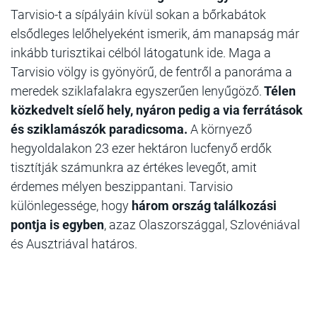
Tarvisio-t a sípályáin kívül sokan a bőrkabátok
elsődleges lelőhelyeként ismerik, ám manapság már
inkább turisztikai célból látogatunk ide. Maga a
Tarvisio völgy is gyönyörű, de fentről a panoráma a
meredek sziklafalakra egyszerűen lenyűgöző.
Télen
közkedvelt síelő hely, nyáron pedig a via ferrátások
és sziklamászók paradicsoma.
A környező
hegyoldalakon 23 ezer hektáron lucfenyő erdők
tisztítják számunkra az értékes levegőt, amit
érdemes mélyen beszippantani. Tarvisio
különlegessége, hogy
három ország találkozási
pontja is egyben
, azaz Olaszországgal, Szlovéniával
és Ausztriával határos.