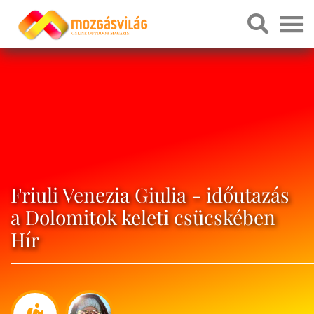
Friuli Venezia Giulia - időutazás
a Dolomitok keleti csücskében
Hír