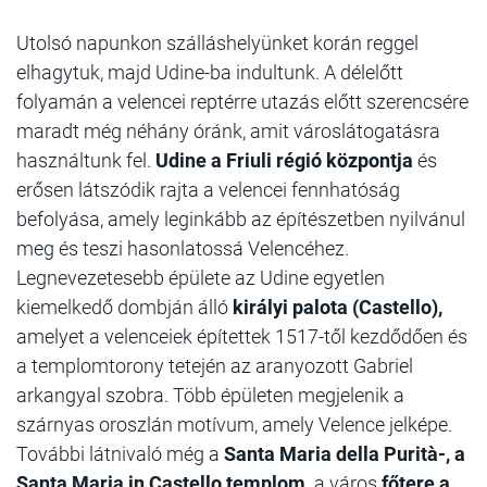
Utolsó napunkon
szálláshelyünket korán reggel
elhagytuk, majd Udine-ba indultunk. A délelőtt
folyamán a velencei reptérre utazás előtt szerencsére
maradt még néhány óránk, amit városlátogatásra
használtunk fel.
Udine a Friuli régió központja
és
erősen látszódik rajta a velencei fennhatóság
befolyása, amely leginkább az építészetben nyilvánul
meg és teszi hasonlatossá Velencéhez.
Legnevezetesebb épülete az Udine egyetlen
kiemelkedő dombján álló
királyi palota (Castello),
amelyet a velenceiek építettek 1517-től kezdődően és
a templomtorony tetején az aranyozott Gabriel
arkangyal szobra. Több épületen megjelenik a
szárnyas oroszlán motívum, amely Velence jelképe.
További látnivaló még a
Santa Maria della Purità-, a
Santa Maria in Castello templom,
a város
főtere a