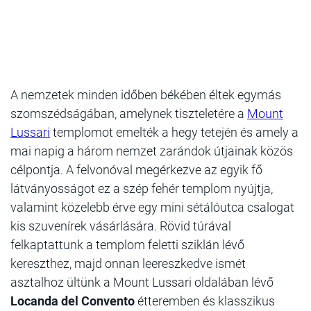
A nemzetek minden időben békében éltek egymás
szomszédságában, amelynek tiszteletére a
Mount
Lussari
templomot emelték a hegy tetején és amely a
mai napig a három nemzet zarándok útjainak közös
célpontja. A felvonóval megérkezve az egyik fő
látványosságot ez a szép fehér templom nyújtja,
valamint közelebb érve egy mini sétálóutca csalogat
kis szuvenírek vásárlására. Rövid túrával
felkaptattunk a templom feletti sziklán lévő
kereszthez, majd onnan leereszkedve ismét
asztalhoz ültünk a Mount Lussari oldalában lévő
Locanda del Convento
étteremben és klasszikus