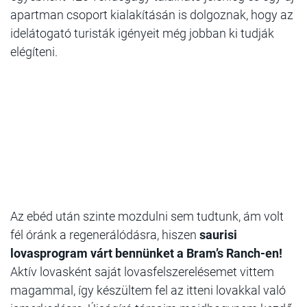
apartman csoport kialakításán is dolgoznak, hogy az
idelátogató turisták igényeit még jobban ki tudják
elégíteni.
Az ebéd után szinte mozdulni sem tudtunk, ám volt
fél óránk a regenerálódásra, hiszen
saurisi
lovasprogram várt bennünket a Bram’s Ranch-en!
Aktív lovasként saját lovasfelszerelésemet vittem
magammal, így készültem fel az itteni lovakkal való