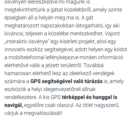
ösvényen leereszkedve mi magunk is
megtekinthettünk a gátat közelebbről, amely szinte
épségben áll a helyén még ma is. A gát
meghatározott napszakokban látogatható, így aki
kíváncsi, teljesen a közelébe merészkedhet. Vajont
„interaktív ösvénye” egy kísérleti projekt, ahol egy
innovatív eszköz segítségével, adott helyen egy kódot
a mobiltelefonnal lefényképezve minden információ
elérhetővé válik a jelzett területről. Továbbá
hamarosan elérhető lesz az ideérkező vendégek
számára a
GPS segítségével való túrázás
is, amely
eszközök a helyi idegenvezetőnél állnak
rendelkezésre. A kis GPS
térképpel és hanggal is
navigál,
egyelőre csak olaszul. Az ötlet nagyszerű,
várjuk a megvalósulását!