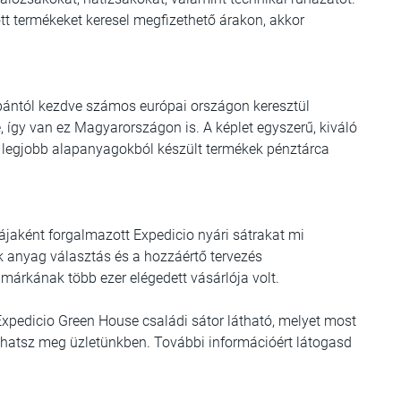
tt termékeket keresel megfizethető árakon, akkor
pántól kezdve számos európai országon keresztül
, így van ez Magyarországon is. A képlet egyszerű, kiváló
a legjobb alapanyagokból készült termékek pénztárca
kájaként forgalmazott Expedicio nyári sátrakat mi
k anyag választás és a hozzáértő tervezés
márkának több ezer elégedett vásárlója volt.
Expedicio Green House családi sátor látható, melyet most
olhatsz meg üzletünkben. További információért látogasd