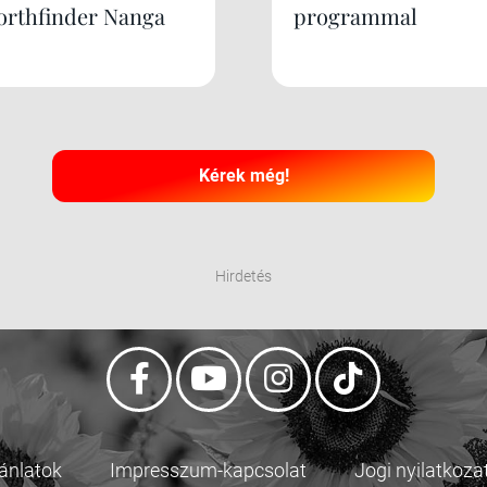
orthfinder Nanga
programmal
Kérek még!
Hirdetés
jánlatok
Impresszum-kapcsolat
Jogi nyilatkoza