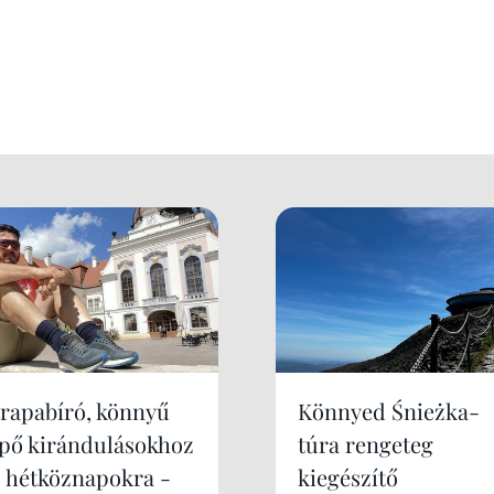
trapabíró, könnyű
Könnyed Śnieżka-
ipő kirándulásokhoz
túra rengeteg
s hétköznapokra -
kiegészítő