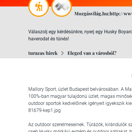
Mozgásvilág.hu;http://ww
Válaszolj egy kérdésünkre, nyerj egy Husky Boyar
haverodat és tünés!
turazas/hirek
Eleged van a városból?
Mallory Sport, üzlet Budapest belvárosában. A Ma
100%-ban magyar tulajdonú üzlet, magas minőség
outdoor sportok kedvelőinek igényeit igyekszik ki
81679-kep1.jpg
Az outdoor szerelmeseinek. Túrázók, kirándulók sz
cseh Husky márkájú extrém és outdoor sátrakat, h