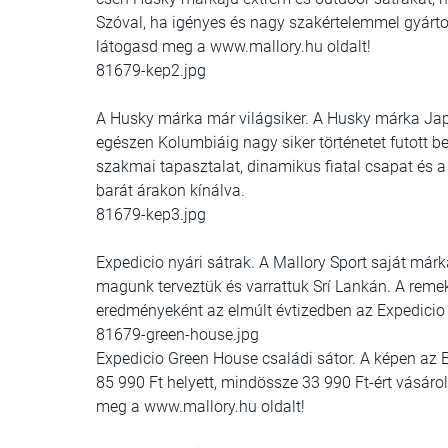
Szóval, ha igényes és nagy szakértelemmel gyárto
látogasd meg a www.mallory.hu oldalt!
81679-kep2.jpg
A Husky márka már világsiker. A Husky márka Ja
egészen Kolumbiáig nagy siker történetet futott be
szakmai tapasztalat, dinamikus fiatal csapat és 
barát árakon kínálva.
81679-kep3.jpg
Expedicio nyári sátrak. A Mallory Sport saját már
magunk terveztük és varrattuk Srí Lankán. A reme
eredményeként az elmúlt évtizedben az Expedicio 
81679-green-house.jpg
Expedicio Green House családi sátor. A képen az 
85 990 Ft helyett, mindössze 33 990 Ft-ért vásár
meg a www.mallory.hu oldalt!