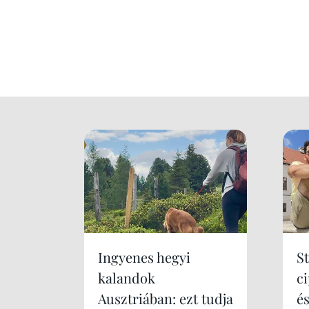
Ingyenes hegyi
S
kalandok
c
Ausztriában: ezt tudja
é