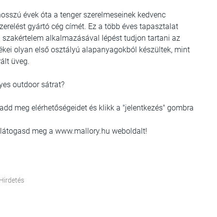
 hosszú évek óta a tenger szerelmeseinek kedvenc
zerelést gyártó cég címét. Ez a több éves tapasztalat
i szakértelem alkalmazásával lépést tudjon tartani az
ékei olyan első osztályú alapanyagokból készültek, mint
ált üveg.
es outdoor sátrat?
 add meg elérhetőségeidet és klikk a "jelentkezés" gombra
 látogasd meg a www.mallory.hu weboldalt!
Hirdetés