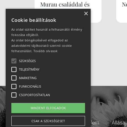
Murau családdal és
N
×
kutyával
Cookie beállítások
Az oldal sütiket használ a felhasználói élmény
fokozása céljából.
Az oldal böngészésével elfogadod az
adatvédelmi tájékoztató szerinti cookie
felhasználást.
Tovább olvasok
SZÜKSÉGES
TELJESÍTMÉNY
MARKETING
FUNKCIONÁLIS
CSOPORTOSÍTATLAN
MINDENT ELFOGADOK
CSAK A SZÜKSÉGESET
Adatvédelem
Állása