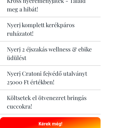
Kross nyereményjáték - Találd
meg a hibát!
Nyerj komplett kerékpáros
ruházatot!
Nyerj 2 éjszakás wellness & ebike
üdülést
Nyerj Cratoni fejvédő utalványt
25000 Ft értékben!
Költsetek el ötvenezret bringás
cuccokra!
Kérek még!