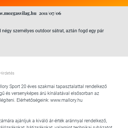
w.mozgasvilag.hu
2011/07/06
d négy személyes outdoor sátrat, aztán fogd egy pár
Hirdetés
llory Sport 20 éves szakmai tapasztalattal rendelkező
ű és versenyképes árú kínálatával elsősorban az
elégíteni. Elérhetőségeink: www.mallory.hu
ámára ajánljuk a kiváló ár-érték aránnyal rendelkező,
álózsákokat, hátizsákokat, valamint technikai ruházatot.