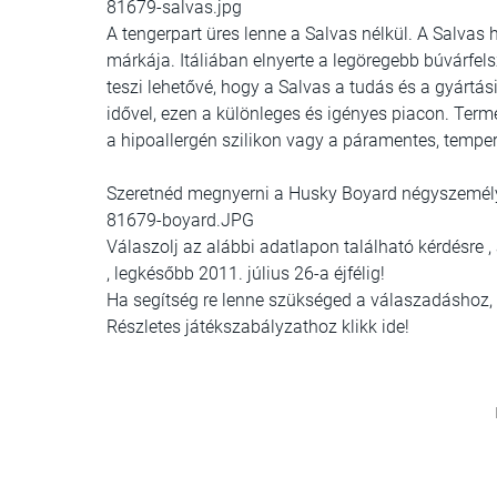
81679-salvas.jpg
A tengerpart üres lenne a Salvas nélkül. A Salvas
márkája. Itáliában elnyerte a legöregebb búvárfels
teszi lehetővé, hogy a Salvas a tudás és a gyártás
idővel, ezen a különleges és igényes piacon. Term
a hipoallergén szilikon vagy a páramentes, temper
Szeretnéd megnyerni a Husky Boyard négyszemély
81679-boyard.JPG
Válaszolj az alábbi adatlapon található kérdésre ,
, legkésőbb 2011. július 26-a éjfélig!
Ha segítség re lenne szükséged a válaszadáshoz,
Részletes játékszabályzathoz klikk ide!