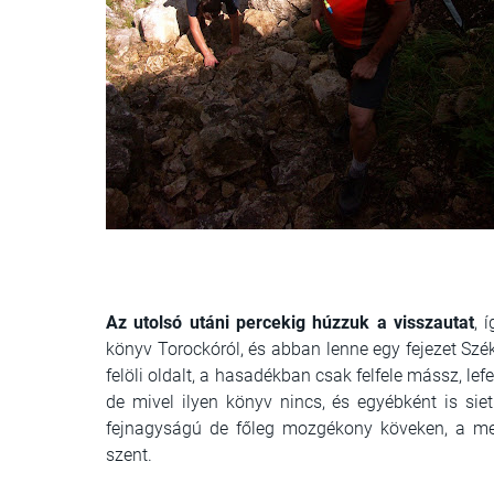
Az utolsó utáni percekig húzzuk a visszautat
, 
könyv Torockóról, és abban lenne egy fejezet Széke
felöli oldalt, a hasadékban csak felfele mássz, lef
de mivel ilyen könyv nincs, és egyébként is siet
fejnagyságú de főleg mozgékony köveken, a m
szent.