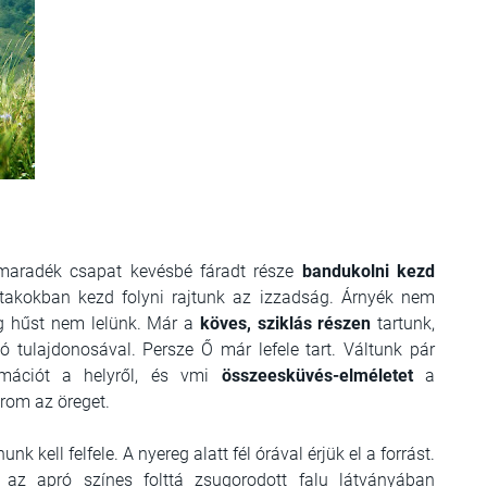
a maradék csapat kevésbé fáradt része
bandukolni kezd
akokban kezd folyni rajtunk az izzadság. Árnyék nem
g hűst nem lelünk. Már a
köves, sziklás részen
tartunk,
 tulajdonosával. Persze Ő már lefele tart. Váltunk pár
rmációt a helyről, és vmi
összeesküvés-elméletet
a
írom az öreget.
k kell felfele. A nyereg alatt fél órával érjük el a forrást.
z apró színes folttá zsugorodott falu látványában