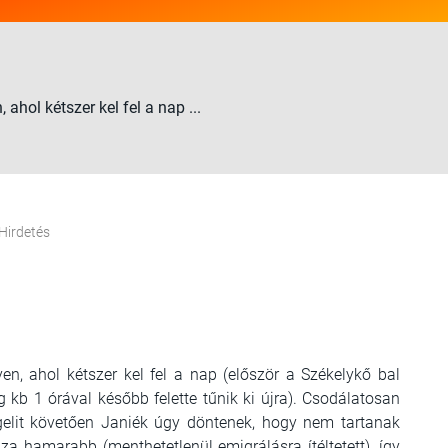
ahol kétszer kel fel a nap ...
Hirdetés
en, ahol kétszer kel fel a nap (először a Székelykő bal
 kb 1 órával később felette tűnik ki újra). Csodálatosan
gelit követően Janiék úgy döntenek, hogy nem tartanak
za hamarabb (menthetetlenül emigrálásra ítéltetett), így