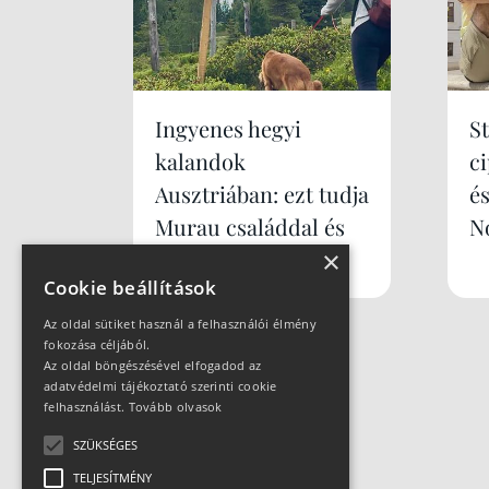
Ingyenes hegyi
S
kalandok
c
Ausztriában: ezt tudja
é
Murau családdal és
N
×
kutyával
Cookie beállítások
Az oldal sütiket használ a felhasználói élmény
fokozása céljából.
Az oldal böngészésével elfogadod az
adatvédelmi tájékoztató szerinti cookie
felhasználást.
Tovább olvasok
SZÜKSÉGES
TELJESÍTMÉNY