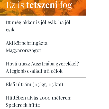
Ez is
tetszeni
fog
Itt még akkor is jól esik, ha jól
esik
Aki körbebringázta
Magyarországot
Hová utazz Ausztriába gyerekkel?
A legjobb családi úti célok
Első ultrám (115 kg, 115 km)
Hüttében alvás 2000 méteren:
Speiereck hütte