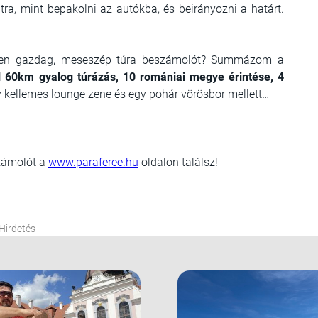
ra, mint bepakolni az autókba, és beirányozni a határt.
ekben gazdag, meseszép túra beszámolót? Summázom a
 60km gyalog túrázás, 10 romániai megye érintése, 4
y kellemes lounge zene és egy pohár vörösbor mellett…
számolót a
www.paraferee.hu
oldalon találsz!
Hirdetés