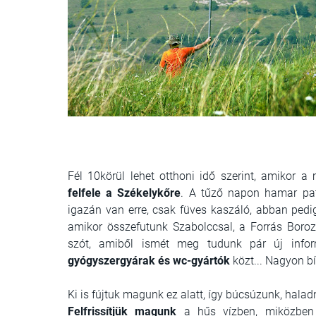
Fél 10körül lehet otthoni idő szerint, amikor 
felfele a Székelykőre
. A tűző napon hamar pat
igazán van erre, csak füves kaszáló, abban pedi
amikor összefutunk Szabolccsal, a Forrás Borozó
szót, amiből ismét meg tudunk pár új info
gyógyszergyárak és wc-gyártók
közt... Nagyon b
Ki is fújtuk magunk ez alatt, így búcsúzunk, haladnun
Felfrissítjük magunk
a hűs vízben, miközben a