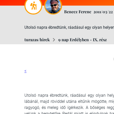
Benecz Ferenc
2011/03/22
Utolsó napra ébredtünk, ráadásul egy olyan helyen, 
turazas/hirek
9 nap Erdélyben - IX. rész
<
Utolsó napra ébredtünk, ráadásul egy olyan hely
lábánál, majd röviddel utána eltűnik mögötte, míg
ragyogó, és meleg idő ígérkezik. A bőséges reg
velünk a hegytetőre, Pedál miatt is elindulnak ha