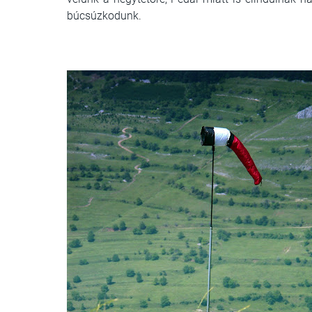
búcsúzkodunk.