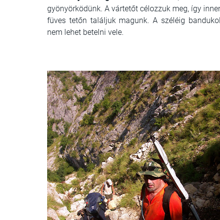
gyönyörködünk. A vártetőt célozzuk meg, így inne
füves tetőn találjuk magunk. A széléig banduk
nem lehet betelni vele.