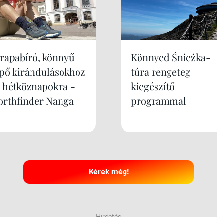
trapabíró, könnyű
Könnyed Śnieżka-
ipő kirándulásokhoz
túra rengeteg
s hétköznapokra -
kiegészítő
orthfinder Nanga
programmal
Kérek még!
Hirdetés