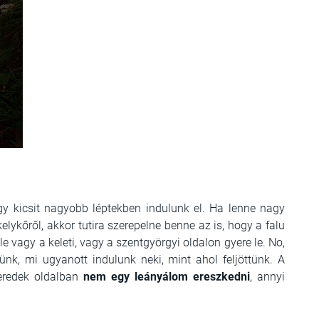
így kicsit nagyobb léptekben indulunk el. Ha lenne nagy
lykőről, akkor tutira szerepelne benne az is, hogy a falu
ele vagy a keleti, vagy a szentgyörgyi oldalon gyere le. No,
ünk, mi ugyanott indulunk neki, mint ahol feljöttünk. A
eredek oldalban
nem egy leányálom ereszkedni
, annyi