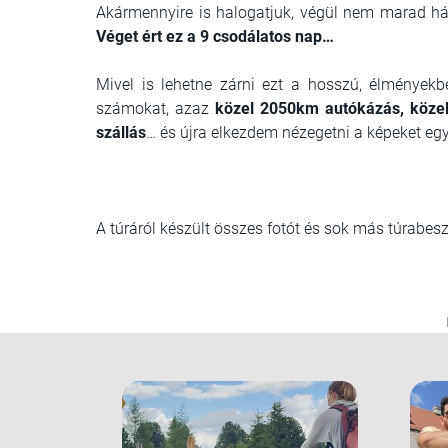
Akármennyire is halogatjuk, végül nem marad hát
Véget ért ez a 9 csodálatos nap…
Mivel is lehetne zárni ezt a hosszú, élmény
számokat, azaz
közel 2050km autókázás, közel
szállás
… és újra elkezdem nézegetni a képeket eg
A túráról készült összes fotót és sok más túrabe