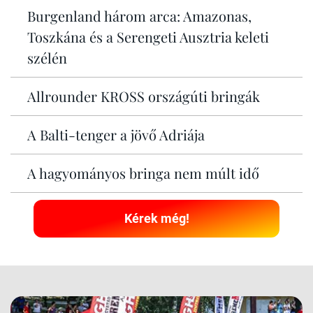
Burgenland három arca: Amazonas,
Toszkána és a Serengeti Ausztria keleti
szélén
Allrounder KROSS országúti bringák
A Balti-tenger a jövő Adriája
A hagyományos bringa nem múlt idő
Kérek még!