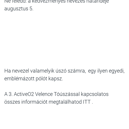
Ne feledd: a kedvezményes nevezés határideje
augusztus 5.
Ha nevezel valamelyik úszó számra, egy ilyen egyedi,
emblémázott pólót kapsz.
A 3. ActiveO2 Velence Tóúszással kapcsolatos
összes információt megtalálhatod ITT .