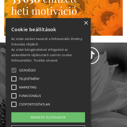
heti motiváció
Ne maradj le!
×
Cookie beállítások
Az oldal sütiket használ a felhasználói élmény
fokozása céljából.
Az oldal böngészésével elfogadod az
adatvédelmi tájékoztató szerinti cookie
felhasználást.
Tovább olvasok
SZÜKSÉGES
Adatvédelem
TELJESÍTMÉNY
MARKETING
Állásajánlatok
FUNKCIONÁLIS
Impresszum-kapcsolat
CSOPORTOSÍTATLAN
Jogi nyilatkozat
MINDENT ELFOGADOK