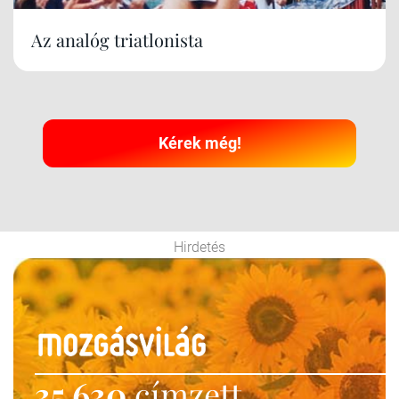
Az analóg triatlonista
Kérek még!
Hirdetés
35 630
címzett