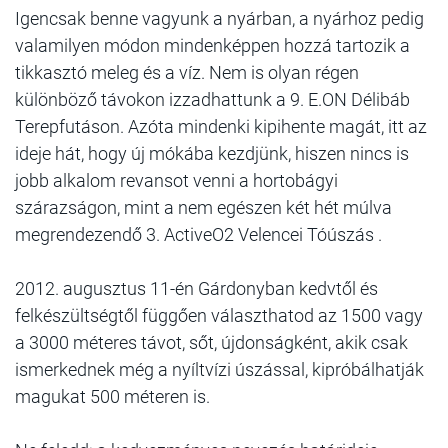
Igencsak benne vagyunk a nyárban, a nyárhoz pedig
valamilyen módon mindenképpen hozzá tartozik a
tikkasztó meleg és a víz. Nem is olyan régen
különböző távokon izzadhattunk a 9. E.ON Délibáb
Terepfutáson. Azóta mindenki kipihente magát, itt az
ideje hát, hogy új mókába kezdjünk, hiszen nincs is
jobb alkalom revansot venni a hortobágyi
szárazságon, mint a nem egészen két hét múlva
megrendezendő 3. ActiveO2 Velencei Tóúszás .
2012. augusztus 11-én Gárdonyban kedvtől és
felkészültségtől függően választhatod az 1500 vagy
a 3000 méteres távot, sőt, újdonságként, akik csak
ismerkednek még a nyíltvízi úszással, kipróbálhatják
magukat 500 méteren is.