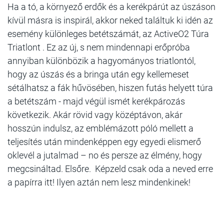
Ha a tó, a környező erdők és a kerékpárút az úszáson
kívül másra is inspirál, akkor neked találtuk ki idén az
esemény különleges betétszámát, az ActiveO2 Túra
Triatlont . Ez az új, s nem mindennapi erőpróba
annyiban különbözik a hagyományos triatlontól,
hogy az úszás és a bringa után egy kellemeset
sétálhatsz a fák hűvösében, hiszen futás helyett túra
a betétszám - majd végül ismét kerékpározás
következik. Akár rövid vagy középtávon, akár
hosszún indulsz, az emblémázott póló mellett a
teljesítés után mindenképpen egy egyedi elismerő
oklevél a jutalmad – no és persze az élmény, hogy
megcsináltad. Elsőre. Képzeld csak oda a neved erre
a papírra itt! Ilyen aztán nem lesz mindenkinek!