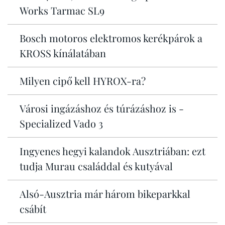
Works Tarmac SL9
Bosch motoros elektromos kerékpárok a
KROSS kínálatában
Milyen cipő kell HYROX-ra?
Városi ingázáshoz és túrázáshoz is -
Specialized Vado 3
Ingyenes hegyi kalandok Ausztriában: ezt
tudja Murau családdal és kutyával
Alsó-Ausztria már három bikeparkkal
csábít